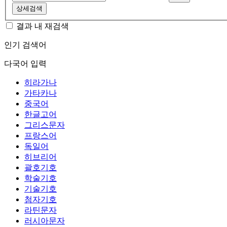
상세검색
결과 내 재검색
인기 검색어
다국어 입력
히라가나
가타카나
중국어
한글고어
그리스문자
프랑스어
독일어
히브리어
괄호기호
학술기호
기술기호
첨자기호
라틴문자
러시아문자