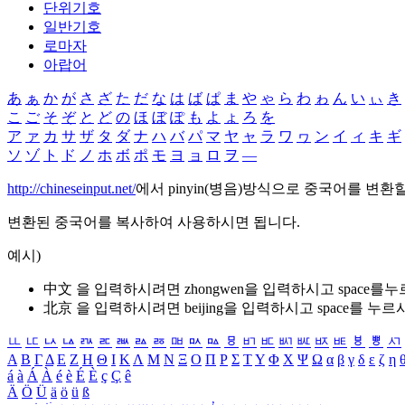
단위기호
일반기호
로마자
아랍어
あ
ぁ
か
が
さ
ざ
た
だ
な
は
ば
ぱ
ま
や
ゃ
ら
わ
ゎ
ん
い
ぃ
き
こ
ご
そ
ぞ
と
ど
の
ほ
ぼ
ぽ
も
よ
ょ
ろ
を
ア
ァ
カ
サ
ザ
タ
ダ
ナ
ハ
バ
パ
マ
ヤ
ャ
ラ
ワ
ヮ
ン
イ
ィ
キ
ギ
ソ
ゾ
ト
ド
ノ
ホ
ボ
ポ
モ
ヨ
ョ
ロ
ヲ
―
http://chineseinput.net/
에서 pinyin(병음)방식으로 중국어를 변환
변환된 중국어를 복사하여 사용하시면 됩니다.
예시)
中文 을 입력하시려면
zhongwen
을 입력하시고 space를
北京 을 입력하시려면
beijing
을 입력하시고 space를 누르
ㅥ
ㅦ
ㅧ
ㅨ
ㅩ
ㅪ
ㅫ
ㅬ
ㅭ
ㅮ
ㅯ
ㅰ
ㅱ
ㅲ
ㅳ
ㅴ
ㅵ
ㅶ
ㅷ
ㅸ
ㅹ
ㅺ
Α
Β
Γ
Δ
Ε
Ζ
Η
Θ
Ι
Κ
Λ
Μ
Ν
Ξ
Ο
Π
Ρ
Σ
Τ
Υ
Φ
Χ
Ψ
Ω
α
β
γ
δ
ε
ζ
η
á
à
Á
À
é
è
É
È
ç
Ç
ê
Ä
Ö
Ü
ä
ö
ü
ß