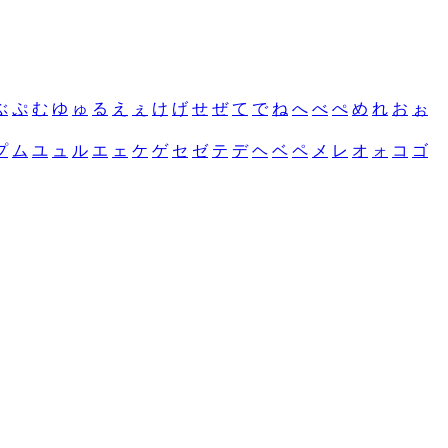
ぶ
ぷ
む
ゆ
ゅ
る
え
ぇ
け
げ
せ
ぜ
て
で
ね
へ
べ
ぺ
め
れ
お
ぉ
プ
ム
ユ
ュ
ル
エ
ェ
ケ
ゲ
セ
ゼ
テ
デ
ヘ
ベ
ペ
メ
レ
オ
ォ
コ
ゴ