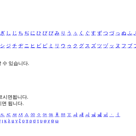
ぎ
し
じ
ち
ぢ
に
ひ
び
ぴ
み
り
う
ぅ
く
ぐ
す
ず
つ
づ
っ
ぬ
ふ
シ
ジ
チ
ヂ
ニ
ヒ
ビ
ピ
ミ
リ
ウ
ゥ
ク
グ
ス
ズ
ツ
ヅ
ッ
ヌ
フ
ブ
할 수 있습니다.
누르시면됩니다.
시면 됩니다.
ㅻ
ㅼ
ㅽ
ㅾ
ㅿ
ㆀ
ㆁ
ㆂ
ㆃ
ㆄ
ㆅ
ㆆ
ㆇ
ㆈ
ㆉ
ㆊ
ㆋ
ㆌ
ㆍ
ㆎ
θ
ι
κ
λ
μ
ν
ξ
ο
π
ρ
σ
τ
υ
φ
χ
ψ
ω