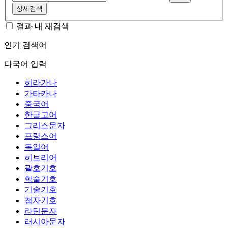
상세검색
결과 내 재검색
인기 검색어
다국어 입력
히라가나
가타카나
중국어
한글고어
그리스문자
프랑스어
독일어
히브리어
괄호기호
학술기호
기술기호
첨자기호
라틴문자
러시아문자