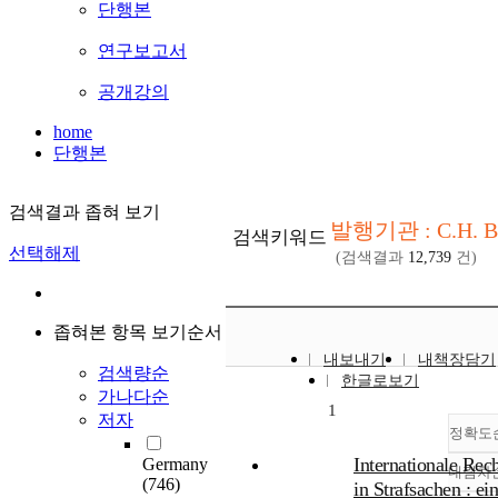
단행본
연구보고서
공개강의
home
단행본
검색결과 좁혀 보기
발행기관 : C.H. B
검색키워드
선택해제
(검색결과
12,739
건)
좁혀본 항목 보기순서
내보내기
내책장담기
검색량순
한글로보기
가나다순
1
저자
정확도
Internationale Rech
Germany
내림차
(746)
in Strafsachen : ein