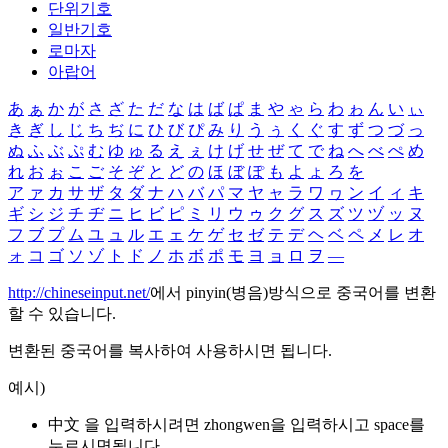
단위기호
일반기호
로마자
아랍어
あ
ぁ
か
が
さ
ざ
た
だ
な
は
ば
ぱ
ま
や
ゃ
ら
わ
ゎ
ん
い
ぃ
き
ぎ
し
じ
ち
ぢ
に
ひ
び
ぴ
み
り
う
ぅ
く
ぐ
す
ず
つ
づ
っ
ぬ
ふ
ぶ
ぷ
む
ゆ
ゅ
る
え
ぇ
け
げ
せ
ぜ
て
で
ね
へ
べ
ぺ
め
れ
お
ぉ
こ
ご
そ
ぞ
と
ど
の
ほ
ぼ
ぽ
も
よ
ょ
ろ
を
ア
ァ
カ
サ
ザ
タ
ダ
ナ
ハ
バ
パ
マ
ヤ
ャ
ラ
ワ
ヮ
ン
イ
ィ
キ
ギ
シ
ジ
チ
ヂ
ニ
ヒ
ビ
ピ
ミ
リ
ウ
ゥ
ク
グ
ス
ズ
ツ
ヅ
ッ
ヌ
フ
ブ
プ
ム
ユ
ュ
ル
エ
ェ
ケ
ゲ
セ
ゼ
テ
デ
ヘ
ベ
ペ
メ
レ
オ
ォ
コ
ゴ
ソ
ゾ
ト
ド
ノ
ホ
ボ
ポ
モ
ヨ
ョ
ロ
ヲ
―
http://chineseinput.net/
에서 pinyin(병음)방식으로 중국어를 변환
할 수 있습니다.
변환된 중국어를 복사하여 사용하시면 됩니다.
예시)
中文 을 입력하시려면
zhongwen
을 입력하시고 space를
누르시면됩니다.