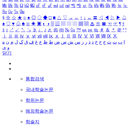
㎒
㎓
㎔
Ω
㏀
㏁
㎊
㎋
㎌
㏖
㏅
㎭
㎮
㎯
㏛
㎩
㎪
㎫
㎬
㏝
㏐
㏓
㏃
㏉
㏜
㏆
§
※
☆
★
○
●
◎
◇
◆
□
■
△
▽
→
←
↑
↓
↔
〓
◁
◀
▷
▶
♤
♠
♡
♥
♧
♣
⊙
◈
▣
◐
◑
▒
▤
▥
▨
▧
▦
▩
♨
☏
☎
☜
☞
¶
†
‡
↕
↗
↙
↖
↘
♭
♩
♪
♬
㉿
㈜
№
㏇
™
㏂
㏘
℡
＃
＆
＊
＠
ª
º
ⅰ
ⅱ
ⅲ
ⅳ
ⅴ
ⅵ
ⅶ
ⅷ
ⅸ
ⅹ
Ⅰ
Ⅱ
Ⅲ
Ⅳ
Ⅴ
Ⅵ
Ⅶ
Ⅷ
Ⅸ
Ⅹ
ا
ب
ت
ث
ج
ح
خ
د
ذ
ر
ز
س
ش
ص
ض
ط
ظ
ع
غ
ف
ق
ک
ل
م
ن
ه
و
ی
닫기
통합검색
국내학술논문
학위논문
해외학술논문
학술지