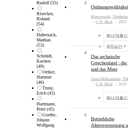
Rudolf
(55)
3
Ordnungswidrigkei
Rixecker,
Klesczewski, Diethelm
Roland
C.H. Beck
2023
(54)
Habersack,
복사/대출신
Mathias
(53)
목차보기
4
Schmidt,
Das archaische
Karsten
Griechenland : die 
(49)
und das Meer
Oetker,
Hartmut
Stein-Hölkeskamp, El
(46)
C.H. Beck
2019
Trunz,
Erich
(45)
복사/대출신
Hartmann,
Peter
(45)
Goethe,
5
Betriebliche
Johann
Altersversorgung 
Wolfgang