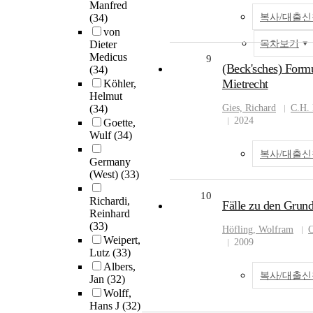
Manfred
(34)
복사/대출신
von
Dieter
목차보기
Medicus
9
(Beck'sches) Form
(34)
Mietrecht
Köhler,
Helmut
(34)
Gies, Richard
C.H.
2024
Goette,
Wulf
(34)
복사/대출신
Germany
(West)
(33)
10
Richardi,
Fälle zu den Grund
Reinhard
(33)
Höfling, Wolfram
C
Weipert,
2009
Lutz
(33)
Albers,
복사/대출신
Jan
(32)
Wolff,
Hans J
(32)