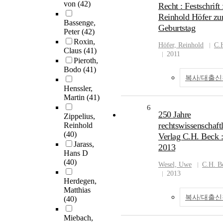
von
(42)
Recht : Festschrift 
Reinhold Höfer zu
Bassenge,
Geburtstag
Peter
(42)
Roxin,
Höfer, Reinhold
C.
Claus
(41)
2011
Pieroth,
Bodo
(41)
복사/대출신
Henssler,
Martin
(41)
6
250 Jahre
Zippelius,
rechtswissenschaftl
Reinhold
(40)
Verlag C.H. Beck 
Jarass,
2013
Hans D
(40)
Wesel, Uwe
C.H. B
2013
Herdegen,
Matthias
복사/대출신
(40)
Miebach,