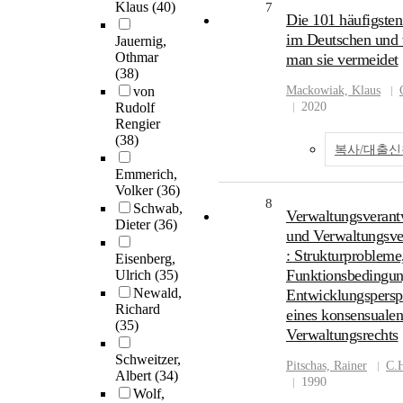
Klaus
(40)
7
Die 101 häufigsten
im Deutschen und
Jauernig,
Othmar
man sie vermeidet
(38)
von
Mackowiak, Klaus
Rudolf
2020
Rengier
(38)
복사/대출신
Emmerich,
Volker
(36)
8
Schwab,
Verwaltungsverant
Dieter
(36)
und Verwaltungsve
: Strukturprobleme
Eisenberg,
Funktionsbedingu
Ulrich
(35)
Newald,
Entwicklungspersp
Richard
eines konsensualen
(35)
Verwaltungsrechts
Schweitzer,
Pitschas, Rainer
C.
Albert
(34)
1990
Wolf,