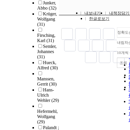
Junker,
Abbo
(32)
내보내기
내책장담기
Krüger,
Wolfgang
한글로보기
(31)
정확도
Firsching,
Karl
(31)
내림차
Semler,
Johannes
10개씩
(31)
Hueck,
조회
Alfred
(30)
Manssen,
Gerrit
(30)
Hans-
Ulrich
Wehler
(29)
Hefermehl,
Wolfgang
(29)
Palandt ;