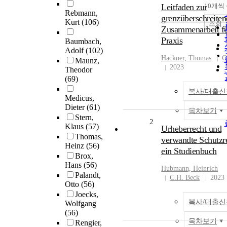
Leitfaden zur
10개씩
Rebmann,
grenzüberschreite
Kurt
(106)
조회
Zusammenarbeit fü
Praxis
Baumbach,
Adolf
(102)
Hackner, Thomas
C
Maunz,
2023
Theodor
(69)
복사/대출신
Medicus,
Dieter
(61)
목차보기
Stern,
2
Klaus
(57)
Urheberrecht und
Thomas,
verwandte Schutzre
Heinz
(56)
ein Studienbuch
Brox,
Hans
(56)
Hubmann, Heinrich
Palandt,
C.H. Beck
2023
Otto
(56)
Joecks,
복사/대출신
Wolfgang
(56)
목차보기
Rengier,