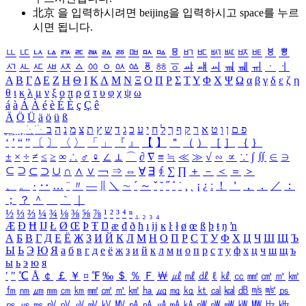
北京 을 입력하시려면
beijing
을 입력하시고 space를 누르
시면 됩니다.
ㅥ
ㅦ
ㅧ
ㅨ
ㅩ
ㅪ
ㅫ
ㅬ
ㅭ
ㅮ
ㅯ
ㅰ
ㅱ
ㅲ
ㅳ
ㅴ
ㅵ
ㅶ
ㅷ
ㅸ
ㅹ
ㅺ
ㅻ
ㅼ
ㅽ
ㅾ
ㅿ
ㆀ
ㆁ
ㆂ
ㆃ
ㆄ
ㆅ
ㆆ
ㆇ
ㆈ
ㆉ
ㆊ
ㆋ
ㆌ
ㆍ
ㆎ
Α
Β
Γ
Δ
Ε
Ζ
Η
Θ
Ι
Κ
Λ
Μ
Ν
Ξ
Ο
Π
Ρ
Σ
Τ
Υ
Φ
Χ
Ψ
Ω
α
β
γ
δ
ε
ζ
η
θ
ι
κ
λ
μ
ν
ξ
ο
π
ρ
σ
τ
υ
φ
χ
ψ
ω
á
à
Á
À
é
è
É
È
ç
Ç
ê
Ä
Ö
Ü
ä
ö
ü
ß
ְ
ֳ
ֲ
ֱ
ָ
ַ
ֵ
ֶ
ִ
ֹ
ּ
ֻ
ׂ
ׁ
ּ
ב
ה
נ
מ
צ
ת
ץ
ש
ד
ג
כ
ע
י
ח
ל
ך
ף
ק
ר
א
ט
ו
ן
ם
פ
‘
’
“
”
〔
〕
〈
〉
「
」
『
』
【
】
＂
（
）
［
］
｛
｝
±
×
÷
≠
≤
≥
∞
∴
♂
♀
∠
⊥
⌒
∂
∇
≡
≒
≪
≫
√
∽
∝
∵
∫
∬
∈
∋
⊆
⊇
⊂
⊃
∪
∩
∧
∨
￢
⇒
⇔
∀
∃
∮
∑
∏
＋
－
＜
＝
＞
、
。
·
‥
…
¨
〃
―
∥
＼
∼
´
～
ˇ
˘
˝
˚
˙
¸
˛
¡
¿
ː
！
＇
，
．
／
：
；
？
＾
＿
｀
｜
½
⅓
⅔
¼
¾
⅛
⅜
⅝
⅞
¹
²
³
⁴
ⁿ
₁
₂
₃
₄
Æ
Ð
Ħ
Ĳ
Ł
Ø
Œ
Þ
Ŧ
Ŋ
æ
đ
ð
ħ
ı
ĳ
ĸ
ŀ
ł
ø
œ
ß
þ
ŧ
ŋ
ŉ
А
Б
В
Г
Д
Е
Ё
Ж
З
И
Й
К
Л
М
Н
О
П
Р
С
Т
У
Ф
Х
Ц
Ч
Ш
Щ
Ъ
Ы
Ь
Э
Ю
Я
а
б
в
г
д
е
ё
ж
з
и
й
к
л
м
н
о
п
р
с
т
у
ф
х
ц
ч
ш
щ
ъ
ы
ь
э
ю
я
′
″
℃
Å
￠
￡
￥
¤
℉
‰
＄
％
Ｆ
￦
㎕
㎖
㎗
ℓ
㎘
㏄
㎣
㎤
㎥
㎦
㎙
㎚
㎛
㎜
㎝
㎞
㎟
㎠
㎡
㎢
㏊
㎍
㎎
㎏
㏏
㎈
㎉
㏈
㎧
㎨
㎰
㎱
㎲
㎳
㎴
㎵
㎶
㎷
㎸
㎹
㎀
㎁
㎂
㎃
㎄
㎺
㎻
㎽
㎾
㎿
㎐
㎑