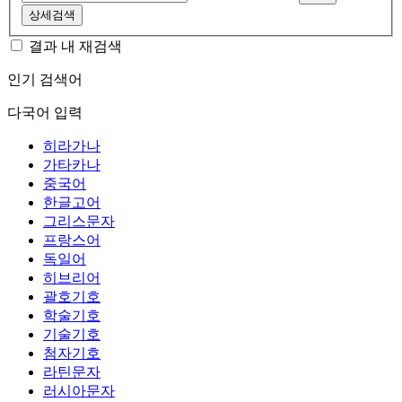
상세검색
결과 내 재검색
인기 검색어
다국어 입력
히라가나
가타카나
중국어
한글고어
그리스문자
프랑스어
독일어
히브리어
괄호기호
학술기호
기술기호
첨자기호
라틴문자
러시아문자