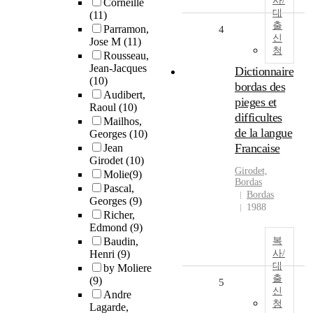
사/
Corneille
대
(11)
출
Parramon,
4
신
Jose M
(11)
청
Rousseau,
Jean-Jacques
Dictionnaire
(10)
bordas des
Audibert,
pieges et
Raoul
(10)
difficultes
Mailhos,
de la langue
Georges
(10)
Francaise
Jean
Girodet
(10)
Girodet,
Molie
(9)
Bordas
Pascal,
Bordas
Georges
(9)
1988
Richer,
Edmond
(9)
Baudin,
복
Henri
(9)
사/
대
by Moliere
출
(9)
5
신
Andre
청
Lagarde,