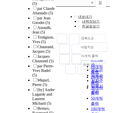
청
(5)
par Claude
Abastado
(5)
내보내기
par Jean
내책장담기
Girodet
(5)
한글로보기
Anouilh,
Jean
(5)
Trotignon,
정확도순
Yves
(5)
Chaurand,
내림차순
정확도
Jacques
(5)
순
10개씩 출력
Jacques
내림차순
인기도
Chaurand
(5)
순
조회
par Pierre-
10개씩
연도순
Yves Badel
출력
(5)
제목순
20개씩
Miquel,
저자순
출력
Pierre
(5)
발행기
30개씩
[by] Andre
관순
출력
Lagarde and
50개씩
Laurent
Michard
(5)
출력
Bernex,
100개씩
Raymond
(5)