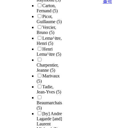
출력
Carton,
Fernand
(5)
Picot,
Guillaume
(5)
Vercier,
Bruno
(5)
Lema^itre,
Henri
(5)
Henri
Lema^itre
(5)
Charpentier,
Jeanne
(5)
Marivaux
(5)
Tadie,
Jean-Yves
(5)
Beaumarchais
(5)
[by] Andre
Lagarde [and]
Laurent