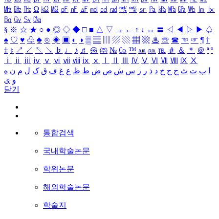
㎒
㎓
㎔
Ω
㏀
㏁
㎊
㎋
㎌
㏖
㏅
㎭
㎮
㎯
㏛
㎩
㎪
㎫
㎬
㏝
㏐
㏓
㏃
㏉
㏜
㏆
§
※
☆
★
○
●
◎
◇
◆
□
■
△
▽
→
←
↑
↓
↔
〓
◁
◀
▷
▶
♤
♠
♡
♥
♧
♣
⊙
◈
▣
◐
◑
▒
▤
▥
▨
▧
▦
▩
♨
☏
☎
☜
☞
¶
†
‡
↕
↗
↙
↖
↘
♭
♩
♪
♬
㉿
㈜
№
㏇
™
㏂
㏘
℡
＃
＆
＊
＠
ª
º
ⅰ
ⅱ
ⅲ
ⅳ
ⅴ
ⅵ
ⅶ
ⅷ
ⅸ
ⅹ
Ⅰ
Ⅱ
Ⅲ
Ⅳ
Ⅴ
Ⅵ
Ⅶ
Ⅷ
Ⅸ
Ⅹ
ا
ب
ت
ث
ج
ح
خ
د
ذ
ر
ز
س
ش
ص
ض
ط
ظ
ع
غ
ف
ق
ک
ل
م
ن
ه
و
ی
닫기
통합검색
국내학술논문
학위논문
해외학술논문
학술지