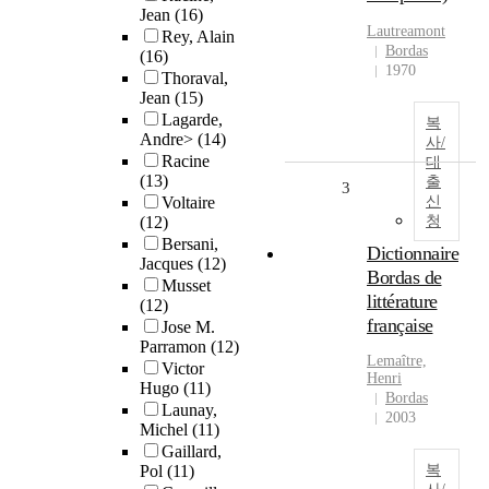
Jean
(16)
Lautreamont
Rey, Alain
Bordas
(16)
1970
Thoraval,
Jean
(15)
Lagarde,
복
Andre>
(14)
사/
Racine
대
(13)
출
3
Voltaire
신
(12)
청
Bersani,
Dictionnaire
Jacques
(12)
Bordas de
Musset
littérature
(12)
française
Jose M.
Parramon
(12)
Lemaître,
Victor
Henri
Hugo
(11)
Bordas
Launay,
2003
Michel
(11)
Gaillard,
Pol
(11)
복