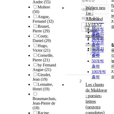
정확도순
Andre
(55)
Moliere
Welten neu
내림차순
정확도
(50)
1re :
순
Angue,
10개씩 출력
Allemand
내림차순
Fernand
(32)
인기도
LV1/LV2
Brunel,
순
조회
10개씩
[sound
Pierre
(29)
연도순
출력
recording]
Couty,
제목순
20개씩
Daniel
(29)
저자순
Bordas
출력
Hugo,
발행기
Bordas
Victor
(21)
30개씩
2007
관순
Corneille,
출력
Pierre
(21)
50개씩
by Fernand
출력
Angue
(21)
100개씩
Girodet,
출력
Jean
(19)
2
Les chants
Lemaitre,
Henri
(19)
de Maldoror
: poesies-
Beaumarchais,
lettres
Jean-Pierre de
(oeuvres
(18)
completes)
Racine,