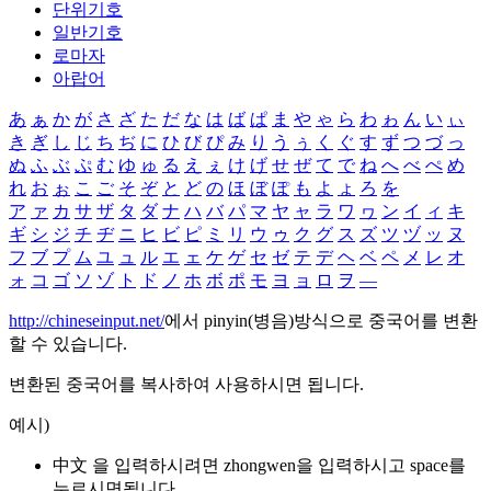
단위기호
일반기호
로마자
아랍어
あ
ぁ
か
が
さ
ざ
た
だ
な
は
ば
ぱ
ま
や
ゃ
ら
わ
ゎ
ん
い
ぃ
き
ぎ
し
じ
ち
ぢ
に
ひ
び
ぴ
み
り
う
ぅ
く
ぐ
す
ず
つ
づ
っ
ぬ
ふ
ぶ
ぷ
む
ゆ
ゅ
る
え
ぇ
け
げ
せ
ぜ
て
で
ね
へ
べ
ぺ
め
れ
お
ぉ
こ
ご
そ
ぞ
と
ど
の
ほ
ぼ
ぽ
も
よ
ょ
ろ
を
ア
ァ
カ
サ
ザ
タ
ダ
ナ
ハ
バ
パ
マ
ヤ
ャ
ラ
ワ
ヮ
ン
イ
ィ
キ
ギ
シ
ジ
チ
ヂ
ニ
ヒ
ビ
ピ
ミ
リ
ウ
ゥ
ク
グ
ス
ズ
ツ
ヅ
ッ
ヌ
フ
ブ
プ
ム
ユ
ュ
ル
エ
ェ
ケ
ゲ
セ
ゼ
テ
デ
ヘ
ベ
ペ
メ
レ
オ
ォ
コ
ゴ
ソ
ゾ
ト
ド
ノ
ホ
ボ
ポ
モ
ヨ
ョ
ロ
ヲ
―
http://chineseinput.net/
에서 pinyin(병음)방식으로 중국어를 변환
할 수 있습니다.
변환된 중국어를 복사하여 사용하시면 됩니다.
예시)
中文 을 입력하시려면
zhongwen
을 입력하시고 space를
누르시면됩니다.