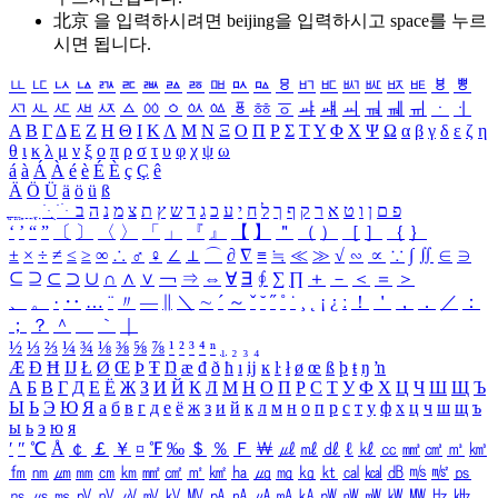
北京 을 입력하시려면
beijing
을 입력하시고 space를 누르
시면 됩니다.
ㅥ
ㅦ
ㅧ
ㅨ
ㅩ
ㅪ
ㅫ
ㅬ
ㅭ
ㅮ
ㅯ
ㅰ
ㅱ
ㅲ
ㅳ
ㅴ
ㅵ
ㅶ
ㅷ
ㅸ
ㅹ
ㅺ
ㅻ
ㅼ
ㅽ
ㅾ
ㅿ
ㆀ
ㆁ
ㆂ
ㆃ
ㆄ
ㆅ
ㆆ
ㆇ
ㆈ
ㆉ
ㆊ
ㆋ
ㆌ
ㆍ
ㆎ
Α
Β
Γ
Δ
Ε
Ζ
Η
Θ
Ι
Κ
Λ
Μ
Ν
Ξ
Ο
Π
Ρ
Σ
Τ
Υ
Φ
Χ
Ψ
Ω
α
β
γ
δ
ε
ζ
η
θ
ι
κ
λ
μ
ν
ξ
ο
π
ρ
σ
τ
υ
φ
χ
ψ
ω
á
à
Á
À
é
è
É
È
ç
Ç
ê
Ä
Ö
Ü
ä
ö
ü
ß
ְ
ֳ
ֲ
ֱ
ָ
ַ
ֵ
ֶ
ִ
ֹ
ּ
ֻ
ׂ
ׁ
ּ
ב
ה
נ
מ
צ
ת
ץ
ש
ד
ג
כ
ע
י
ח
ל
ך
ף
ק
ר
א
ט
ו
ן
ם
פ
‘
’
“
”
〔
〕
〈
〉
「
」
『
』
【
】
＂
（
）
［
］
｛
｝
±
×
÷
≠
≤
≥
∞
∴
♂
♀
∠
⊥
⌒
∂
∇
≡
≒
≪
≫
√
∽
∝
∵
∫
∬
∈
∋
⊆
⊇
⊂
⊃
∪
∩
∧
∨
￢
⇒
⇔
∀
∃
∮
∑
∏
＋
－
＜
＝
＞
、
。
·
‥
…
¨
〃
―
∥
＼
∼
´
～
ˇ
˘
˝
˚
˙
¸
˛
¡
¿
ː
！
＇
，
．
／
：
；
？
＾
＿
｀
｜
½
⅓
⅔
¼
¾
⅛
⅜
⅝
⅞
¹
²
³
⁴
ⁿ
₁
₂
₃
₄
Æ
Ð
Ħ
Ĳ
Ł
Ø
Œ
Þ
Ŧ
Ŋ
æ
đ
ð
ħ
ı
ĳ
ĸ
ŀ
ł
ø
œ
ß
þ
ŧ
ŋ
ŉ
А
Б
В
Г
Д
Е
Ё
Ж
З
И
Й
К
Л
М
Н
О
П
Р
С
Т
У
Ф
Х
Ц
Ч
Ш
Щ
Ъ
Ы
Ь
Э
Ю
Я
а
б
в
г
д
е
ё
ж
з
и
й
к
л
м
н
о
п
р
с
т
у
ф
х
ц
ч
ш
щ
ъ
ы
ь
э
ю
я
′
″
℃
Å
￠
￡
￥
¤
℉
‰
＄
％
Ｆ
￦
㎕
㎖
㎗
ℓ
㎘
㏄
㎣
㎤
㎥
㎦
㎙
㎚
㎛
㎜
㎝
㎞
㎟
㎠
㎡
㎢
㏊
㎍
㎎
㎏
㏏
㎈
㎉
㏈
㎧
㎨
㎰
㎱
㎲
㎳
㎴
㎵
㎶
㎷
㎸
㎹
㎀
㎁
㎂
㎃
㎄
㎺
㎻
㎽
㎾
㎿
㎐
㎑