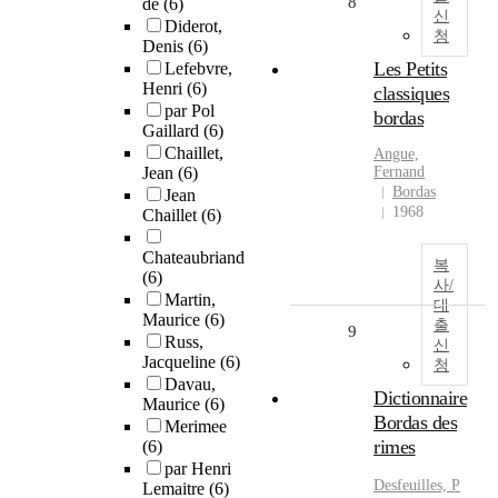
8
de
(6)
신
Diderot,
청
Denis
(6)
Les Petits
Lefebvre,
Henri
(6)
classiques
par Pol
bordas
Gaillard
(6)
Chaillet,
Angue,
Jean
(6)
Fernand
Bordas
Jean
1968
Chaillet
(6)
Chateaubriand
복
(6)
사/
Martin,
대
Maurice
(6)
출
9
Russ,
신
Jacqueline
(6)
청
Davau,
Dictionnaire
Maurice
(6)
Bordas des
Merimee
rimes
(6)
par Henri
Desfeuilles, P
Lemaitre
(6)