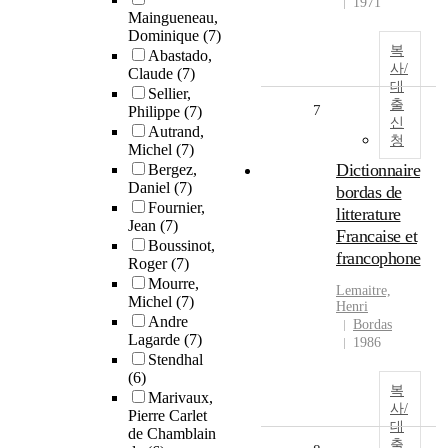
1971
Maingueneau,
Dominique
(7)
복
Abastado,
사/
Claude
(7)
대
Sellier,
출
7
Philippe
(7)
신
Autrand,
청
Michel
(7)
Dictionnaire
Bergez,
Daniel
(7)
bordas de
Fournier,
litterature
Jean
(7)
Francaise et
Boussinot,
francophone
Roger
(7)
Mourre,
Lemaitre,
Michel
(7)
Henri
Andre
Bordas
Lagarde
(7)
1986
Stendhal
(6)
복
Marivaux,
사/
Pierre Carlet
대
de Chamblain
출