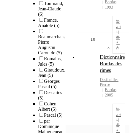
Bordas
Tournand,
1993
Jean-Claude
(6)
France,
복
Anatole
(5)
사/
대
Beaumarchais,
출
10
Pierre
신
Augustin
청
Caron de
(5)
Dictionnaire
Romains,
Bordas des
Jules
(5)
rimes
Giraudoux,
Jean
(5)
Desfeuilles,
Georges
Pierre
Pascal
(5)
Bordas
Descartes
2005
(5)
Cohen,
Albert
(5)
복
Pascal
(5)
사/
대
par
출
Dominique
신
Maingueneau