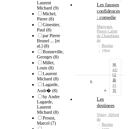
Laurent
Les fausses
Michard
(9)
confidences
Michel,
: comedie
Pierre
(8)
Ginestier,
Marivaux,
Paul
(8)
Pierre Carlet
par Pierre
de Chamblain
Brunel ... [et
de
al.]
(8)
Bordas
1964
Bonneville,
Georges
(8)
Millet,
복
Louis
(8)
사/
Laurent
대
Michard
(8)
출
6
Lagarde,
신
Andr�
(8)
청
by Andre
Les
Lagarde,
destinees
Laurent
Michard
(8)
Vigny, Alfred
Proust,
de
Marcel
(7)
Bordas