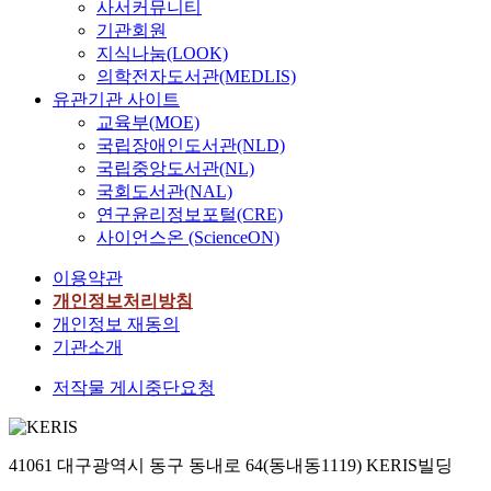
사서커뮤니티
기관회원
지식나눔(LOOK)
의학전자도서관(MEDLIS)
유관기관 사이트
교육부(MOE)
국립장애인도서관(NLD)
국립중앙도서관(NL)
국회도서관(NAL)
연구윤리정보포털(CRE)
사이언스온 (ScienceON)
이용약관
개인정보처리방침
개인정보 재동의
기관소개
저작물 게시중단요청
41061 대구광역시 동구 동내로 64(동내동1119) KERIS빌딩