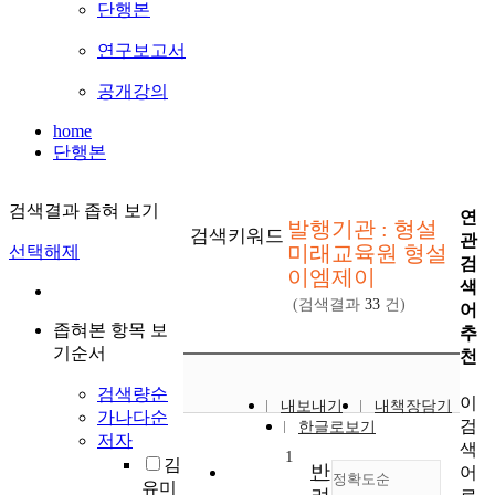
단행본
연구보고서
공개강의
home
단행본
검색결과 좁혀 보기
연
발행기관 : 형설
검색키워드
관
미래교육원 형설
선택해제
검
이엠제이
색
(검색결과
33
건)
어
좁혀본 항목 보
추
기순서
천
검색량순
이
내보내기
내책장담기
가나다순
검
한글로보기
저자
색
1
김
반
어
정확도순
유미