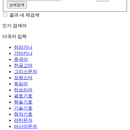
상세검색
결과 내 재검색
인기 검색어
다국어 입력
히라가나
가타카나
중국어
한글고어
그리스문자
프랑스어
독일어
히브리어
괄호기호
학술기호
기술기호
첨자기호
라틴문자
러시아문자