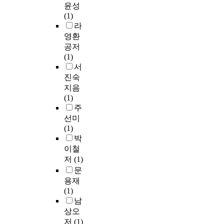
윤성
(1)
라
영환
공저
(1)
서
진숙
지음
(1)
주
선미
(1)
박
이철
저
(1)
문
용재
(1)
남
상오
저
(1)