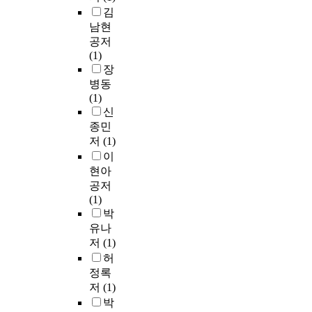
김
남현
공저
(1)
장
병동
(1)
신
종민
저
(1)
이
현아
공저
(1)
박
유나
저
(1)
허
정록
저
(1)
박