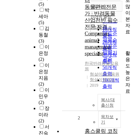
려
로
(5)
많
동물관리전문
내림차순
정확도
박
이
가 : 반려동물
순
세아
10개씩 출력
내림차순
본
산업전반 필수
인기도
(5)
자
전문 자격 =
순
조회
김
10개씩
료
Companion
연도순
동철
출력
animal
제목순
(3)
20개씩
management
저자순
이
출력
발행기
specialist
활
은정
30개씩
관순
(2)
용
출력
한국반려동물교육
이
도
50개씩
원
은정
높
출력
형설미래교육원
지음
은
형설이엠제이
100개씩
(2)
자
2019
출력
이
료
민우
복사/대
(2)
출신청
장
미라
목차보
2
(2)
기
서
홈스쿨링 코칭
진숙