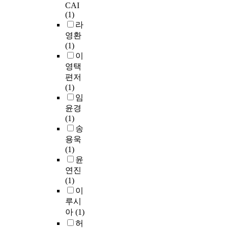
CAI
(1)
라
영환
(1)
이
영택
편저
(1)
임
윤경
(1)
송
용욱
(1)
윤
연진
(1)
이
루시
아
(1)
허