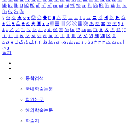
㎒
㎓
㎔
Ω
㏀
㏁
㎊
㎋
㎌
㏖
㏅
㎭
㎮
㎯
㏛
㎩
㎪
㎫
㎬
㏝
㏐
㏓
㏃
㏉
㏜
㏆
§
※
☆
★
○
●
◎
◇
◆
□
■
△
▽
→
←
↑
↓
↔
〓
◁
◀
▷
▶
♤
♠
♡
♥
♧
♣
⊙
◈
▣
◐
◑
▒
▤
▥
▨
▧
▦
▩
♨
☏
☎
☜
☞
¶
†
‡
↕
↗
↙
↖
↘
♭
♩
♪
♬
㉿
㈜
№
㏇
™
㏂
㏘
℡
＃
＆
＊
＠
ª
º
ⅰ
ⅱ
ⅲ
ⅳ
ⅴ
ⅵ
ⅶ
ⅷ
ⅸ
ⅹ
Ⅰ
Ⅱ
Ⅲ
Ⅳ
Ⅴ
Ⅵ
Ⅶ
Ⅷ
Ⅸ
Ⅹ
ا
ب
ت
ث
ج
ح
خ
د
ذ
ر
ز
س
ش
ص
ض
ط
ظ
ع
غ
ف
ق
ک
ل
م
ن
ه
و
ی
닫기
통합검색
국내학술논문
학위논문
해외학술논문
학술지