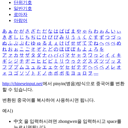
단위기호
일반기호
로마자
아랍어
あ
ぁ
か
が
さ
ざ
た
だ
な
は
ば
ぱ
ま
や
ゃ
ら
わ
ゎ
ん
い
ぃ
き
ぎ
し
じ
ち
ぢ
に
ひ
び
ぴ
み
り
う
ぅ
く
ぐ
す
ず
つ
づ
っ
ぬ
ふ
ぶ
ぷ
む
ゆ
ゅ
る
え
ぇ
け
げ
せ
ぜ
て
で
ね
へ
べ
ぺ
め
れ
お
ぉ
こ
ご
そ
ぞ
と
ど
の
ほ
ぼ
ぽ
も
よ
ょ
ろ
を
ア
ァ
カ
サ
ザ
タ
ダ
ナ
ハ
バ
パ
マ
ヤ
ャ
ラ
ワ
ヮ
ン
イ
ィ
キ
ギ
シ
ジ
チ
ヂ
ニ
ヒ
ビ
ピ
ミ
リ
ウ
ゥ
ク
グ
ス
ズ
ツ
ヅ
ッ
ヌ
フ
ブ
プ
ム
ユ
ュ
ル
エ
ェ
ケ
ゲ
セ
ゼ
テ
デ
ヘ
ベ
ペ
メ
レ
オ
ォ
コ
ゴ
ソ
ゾ
ト
ド
ノ
ホ
ボ
ポ
モ
ヨ
ョ
ロ
ヲ
―
http://chineseinput.net/
에서 pinyin(병음)방식으로 중국어를 변환
할 수 있습니다.
변환된 중국어를 복사하여 사용하시면 됩니다.
예시)
中文 을 입력하시려면
zhongwen
을 입력하시고 space를
누르시면됩니다.