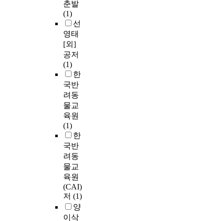
춘발
(1)
선
영태
[외]
공저
(1)
한
국반
려동
물교
육원
(1)
한
국반
려동
물교
육원
(CAI)
저
(1)
양
이삭