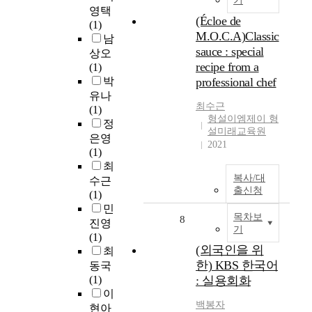
기
영택
(Écloe de
(1)
M.O.C.A)Classic
남
sauce : special
상오
recipe from a
(1)
박
professional chef
유나
최수근
(1)
형설이엠제이 형
정
설미래교육원
은영
2021
(1)
최
복사/대
수근
출신청
(1)
민
목차보
8
진영
기
(1)
(외국인을 위
최
한) KBS 한국어
동국
(1)
: 실용회화
이
백봉자
현아