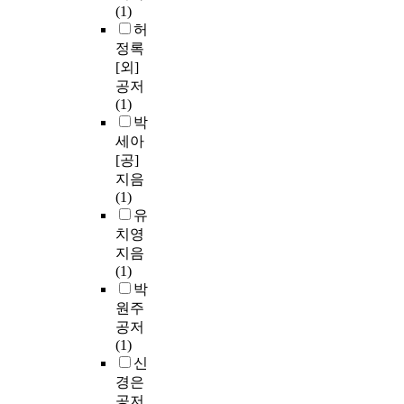
(1)
허
정록
[외]
공저
(1)
박
세아
[공]
지음
(1)
유
치영
지음
(1)
박
원주
공저
(1)
신
경은
공저