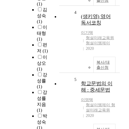
출신청
(1)
김
4
성숙
(생키영) 영어
(1)
독서코칭
이
이기택
태형
형설미래교육원
(1)
형설이엠제이
편
2020
저
(1)
이
복사/대
상오
출신청
(1)
강
5
성률
학교문법의 이
(1)
해 : 중세문법
강
성률
이영택
지음
형설이엠제이 형
(1)
설미래교육원
박
2020
성숙
(1)