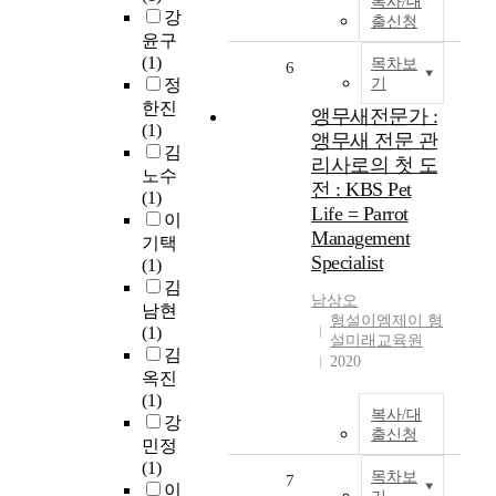
복사/대
강
출신청
윤구
(1)
목차보
6
정
기
한진
앵무새전문가 :
(1)
앵무새 전문 관
김
리사로의 첫 도
노수
전 : KBS Pet
(1)
Life = Parrot
이
Management
기택
Specialist
(1)
김
남상오
남현
형설이엠제이 형
(1)
설미래교육원
김
2020
옥진
(1)
복사/대
강
출신청
민정
(1)
목차보
7
이