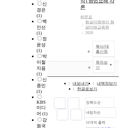
직) 형법요해 각
신
론
경은
(1)
허문표
백
형설이엠제이 형
인선
설미래교육원
(1)
2020
정
윤성
복사/대
(1)
출신청
박
이철
목차보
기
지음
(1)
신
내보내기
내책장담기
종민
한글로보기
(1)
KBS
정확도순
미디
내림차순
어
(1)
정확도
강
순
10개씩 출력
내림차순
원국
인기도