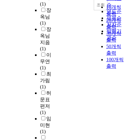
(1)
순
조회
10개씩
장
연도순
출력
옥님
제목순
20개씩
(1)
저자순
출력
장
발행기
30개씩
옥님
관순
출력
지음
50개씩
(1)
출력
이
100개씩
무연
출력
(1)
최
가림
(1)
허
문표
편저
(1)
임
미현
(1)