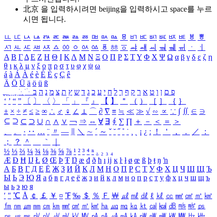
北京 을 입력하시려면
beijing
을 입력하시고 space를 누르
시면 됩니다.
ㅥ
ㅦ
ㅧ
ㅨ
ㅩ
ㅪ
ㅫ
ㅬ
ㅭ
ㅮ
ㅯ
ㅰ
ㅱ
ㅲ
ㅳ
ㅴ
ㅵ
ㅶ
ㅷ
ㅸ
ㅹ
ㅺ
ㅻ
ㅼ
ㅽ
ㅾ
ㅿ
ㆀ
ㆁ
ㆂ
ㆃ
ㆄ
ㆅ
ㆆ
ㆇ
ㆈ
ㆉ
ㆊ
ㆋ
ㆌ
ㆍ
ㆎ
Α
Β
Γ
Δ
Ε
Ζ
Η
Θ
Ι
Κ
Λ
Μ
Ν
Ξ
Ο
Π
Ρ
Σ
Τ
Υ
Φ
Χ
Ψ
Ω
α
β
γ
δ
ε
ζ
η
θ
ι
κ
λ
μ
ν
ξ
ο
π
ρ
σ
τ
υ
φ
χ
ψ
ω
á
à
Á
À
é
è
É
È
ç
Ç
ê
Ä
Ö
Ü
ä
ö
ü
ß
ְ
ֳ
ֲ
ֱ
ָ
ַ
ֵ
ֶ
ִ
ֹ
ּ
ֻ
ׂ
ׁ
ּ
ב
ה
נ
מ
צ
ת
ץ
ש
ד
ג
כ
ע
י
ח
ל
ך
ף
ק
ר
א
ט
ו
ן
ם
פ
‘
’
“
”
〔
〕
〈
〉
「
」
『
』
【
】
＂
（
）
［
］
｛
｝
±
×
÷
≠
≤
≥
∞
∴
♂
♀
∠
⊥
⌒
∂
∇
≡
≒
≪
≫
√
∽
∝
∵
∫
∬
∈
∋
⊆
⊇
⊂
⊃
∪
∩
∧
∨
￢
⇒
⇔
∀
∃
∮
∑
∏
＋
－
＜
＝
＞
、
。
·
‥
…
¨
〃
―
∥
＼
∼
´
～
ˇ
˘
˝
˚
˙
¸
˛
¡
¿
ː
！
＇
，
．
／
：
；
？
＾
＿
｀
｜
½
⅓
⅔
¼
¾
⅛
⅜
⅝
⅞
¹
²
³
⁴
ⁿ
₁
₂
₃
₄
Æ
Ð
Ħ
Ĳ
Ł
Ø
Œ
Þ
Ŧ
Ŋ
æ
đ
ð
ħ
ı
ĳ
ĸ
ŀ
ł
ø
œ
ß
þ
ŧ
ŋ
ŉ
А
Б
В
Г
Д
Е
Ё
Ж
З
И
Й
К
Л
М
Н
О
П
Р
С
Т
У
Ф
Х
Ц
Ч
Ш
Щ
Ъ
Ы
Ь
Э
Ю
Я
а
б
в
г
д
е
ё
ж
з
и
й
к
л
м
н
о
п
р
с
т
у
ф
х
ц
ч
ш
щ
ъ
ы
ь
э
ю
я
′
″
℃
Å
￠
￡
￥
¤
℉
‰
＄
％
Ｆ
￦
㎕
㎖
㎗
ℓ
㎘
㏄
㎣
㎤
㎥
㎦
㎙
㎚
㎛
㎜
㎝
㎞
㎟
㎠
㎡
㎢
㏊
㎍
㎎
㎏
㏏
㎈
㎉
㏈
㎧
㎨
㎰
㎱
㎲
㎳
㎴
㎵
㎶
㎷
㎸
㎹
㎀
㎁
㎂
㎃
㎄
㎺
㎻
㎽
㎾
㎿
㎐
㎑