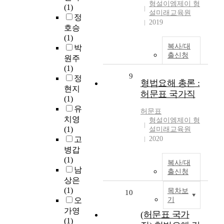
형설이엠제이 형
(1)
설미래교육원
정
2019
호승
(1)
복사/대
박
출신청
원주
(1)
9
정
형법요해 총론 :
현지
허문표 국가직
(1)
유
허문표
치영
형설이엠제이 형
(1)
설미래교육원
고
2020
병갑
(1)
복사/대
남
출신청
상은
(1)
목차보
10
오
기
가영
(허문표 국가
(1)