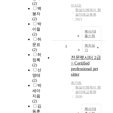
(2)
이상오
백
형설이엠제이 형
봉자
설미래교육원
(2)
2021
박
이철
복사/대
(2)
출신청
허
문표
목차보
3
(2)
기
허
전문펫시터 2급
정록
= Certified
(2)
professional pet
선
sitter
영태
(2)
최가림
박
형설이엠제이 형
세아
설미래교육원
지음
2020
(2)
김
복사/대
동훈