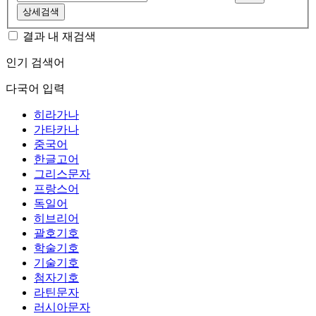
상세검색
결과 내 재검색
인기 검색어
다국어 입력
히라가나
가타카나
중국어
한글고어
그리스문자
프랑스어
독일어
히브리어
괄호기호
학술기호
기술기호
첨자기호
라틴문자
러시아문자