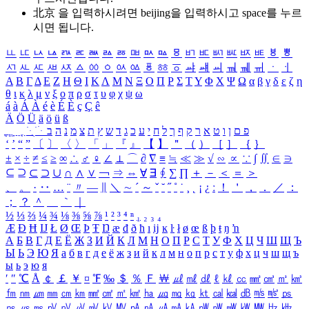
北京 을 입력하시려면
beijing
을 입력하시고 space를 누르
시면 됩니다.
ㅥ
ㅦ
ㅧ
ㅨ
ㅩ
ㅪ
ㅫ
ㅬ
ㅭ
ㅮ
ㅯ
ㅰ
ㅱ
ㅲ
ㅳ
ㅴ
ㅵ
ㅶ
ㅷ
ㅸ
ㅹ
ㅺ
ㅻ
ㅼ
ㅽ
ㅾ
ㅿ
ㆀ
ㆁ
ㆂ
ㆃ
ㆄ
ㆅ
ㆆ
ㆇ
ㆈ
ㆉ
ㆊ
ㆋ
ㆌ
ㆍ
ㆎ
Α
Β
Γ
Δ
Ε
Ζ
Η
Θ
Ι
Κ
Λ
Μ
Ν
Ξ
Ο
Π
Ρ
Σ
Τ
Υ
Φ
Χ
Ψ
Ω
α
β
γ
δ
ε
ζ
η
θ
ι
κ
λ
μ
ν
ξ
ο
π
ρ
σ
τ
υ
φ
χ
ψ
ω
á
à
Á
À
é
è
É
È
ç
Ç
ê
Ä
Ö
Ü
ä
ö
ü
ß
ְ
ֳ
ֲ
ֱ
ָ
ַ
ֵ
ֶ
ִ
ֹ
ּ
ֻ
ׂ
ׁ
ּ
ב
ה
נ
מ
צ
ת
ץ
ש
ד
ג
כ
ע
י
ח
ל
ך
ף
ק
ר
א
ט
ו
ן
ם
פ
‘
’
“
”
〔
〕
〈
〉
「
」
『
』
【
】
＂
（
）
［
］
｛
｝
±
×
÷
≠
≤
≥
∞
∴
♂
♀
∠
⊥
⌒
∂
∇
≡
≒
≪
≫
√
∽
∝
∵
∫
∬
∈
∋
⊆
⊇
⊂
⊃
∪
∩
∧
∨
￢
⇒
⇔
∀
∃
∮
∑
∏
＋
－
＜
＝
＞
、
。
·
‥
…
¨
〃
―
∥
＼
∼
´
～
ˇ
˘
˝
˚
˙
¸
˛
¡
¿
ː
！
＇
，
．
／
：
；
？
＾
＿
｀
｜
½
⅓
⅔
¼
¾
⅛
⅜
⅝
⅞
¹
²
³
⁴
ⁿ
₁
₂
₃
₄
Æ
Ð
Ħ
Ĳ
Ł
Ø
Œ
Þ
Ŧ
Ŋ
æ
đ
ð
ħ
ı
ĳ
ĸ
ŀ
ł
ø
œ
ß
þ
ŧ
ŋ
ŉ
А
Б
В
Г
Д
Е
Ё
Ж
З
И
Й
К
Л
М
Н
О
П
Р
С
Т
У
Ф
Х
Ц
Ч
Ш
Щ
Ъ
Ы
Ь
Э
Ю
Я
а
б
в
г
д
е
ё
ж
з
и
й
к
л
м
н
о
п
р
с
т
у
ф
х
ц
ч
ш
щ
ъ
ы
ь
э
ю
я
′
″
℃
Å
￠
￡
￥
¤
℉
‰
＄
％
Ｆ
￦
㎕
㎖
㎗
ℓ
㎘
㏄
㎣
㎤
㎥
㎦
㎙
㎚
㎛
㎜
㎝
㎞
㎟
㎠
㎡
㎢
㏊
㎍
㎎
㎏
㏏
㎈
㎉
㏈
㎧
㎨
㎰
㎱
㎲
㎳
㎴
㎵
㎶
㎷
㎸
㎹
㎀
㎁
㎂
㎃
㎄
㎺
㎻
㎽
㎾
㎿
㎐
㎑