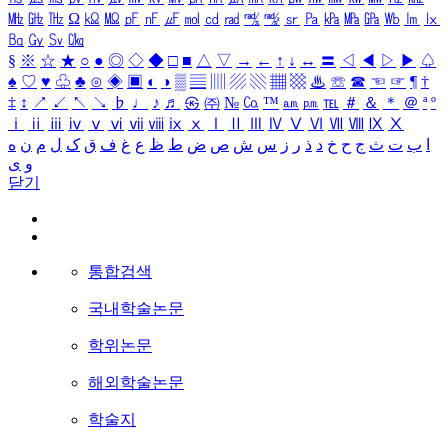
㎒
㎓
㎔
Ω
㏀
㏁
㎊
㎋
㎌
㏖
㏅
㎭
㎮
㎯
㏛
㎩
㎪
㎫
㎬
㏝
㏐
㏓
㏃
㏉
㏜
㏆
§
※
☆
★
○
●
◎
◇
◆
□
■
△
▽
→
←
↑
↓
↔
〓
◁
◀
▷
▶
♤
♠
♡
♥
♧
♣
⊙
◈
▣
◐
◑
▒
▤
▥
▨
▧
▦
▩
♨
☏
☎
☜
☞
¶
†
‡
↕
↗
↙
↖
↘
♭
♩
♪
♬
㉿
㈜
№
㏇
™
㏂
㏘
℡
＃
＆
＊
＠
ª
º
ⅰ
ⅱ
ⅲ
ⅳ
ⅴ
ⅵ
ⅶ
ⅷ
ⅸ
ⅹ
Ⅰ
Ⅱ
Ⅲ
Ⅳ
Ⅴ
Ⅵ
Ⅶ
Ⅷ
Ⅸ
Ⅹ
ا
ب
ت
ث
ج
ح
خ
د
ذ
ر
ز
س
ش
ص
ض
ط
ظ
ع
غ
ف
ق
ک
ل
م
ن
ه
و
ی
닫기
통합검색
국내학술논문
학위논문
해외학술논문
학술지