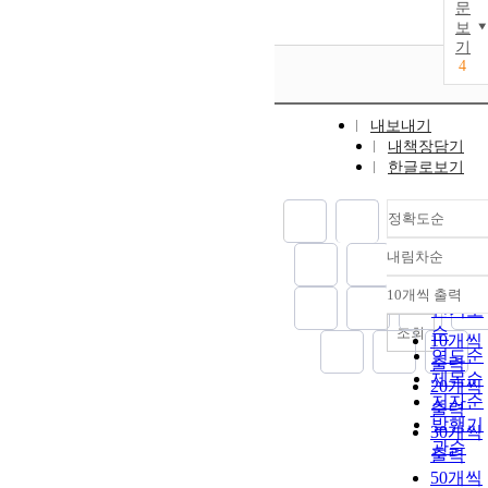
문
보
기
4
내보내기
내책장담기
한글로보기
정확도순
내림차순
정확도
순
10개씩 출력
내림차
인기도
순
조회
10개씩
연도순
출력
제목순
20개씩
저자순
출력
발행기
30개씩
관순
출력
50개씩