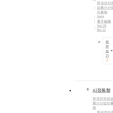
한국전자
보통신산
진흥회
2009
電子振興
Vol.29
No.12
원
문
보
기
2
8
시장동향
한국전자정
통신산업진
회
한국전자