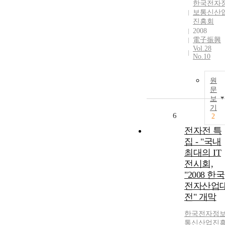
한국전자
보통신산
진흥회
2008
電子振興
Vol.28
No.10
원
문
보
기
6
2
전자전 특
집 - "국내
최대의 IT
전시회,
"2008 한국
전자산업
전" 개막
한국전자정
통신산업진