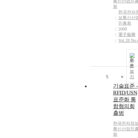
통신산업진
회
한국전자
보통신산
진흥회
2008
電子振興
Vol.28 No.
원
문
보
5
기
기술표준 -
RFID/USN
표준화 통
합협의회
출범
한국전자정
통신산업진
회