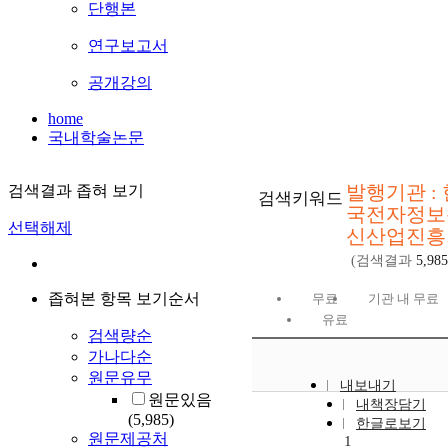
단행본
연구보고서
공개강의
home
국내학술논문
발행기관 : 
검색결과 좁혀 보기
검색키워드
국전자정보
선택해제
신산업진흥
(검색결과
5,985
좁혀본 항목 보기순서
무료
기관 내 무료
유료
검색량순
가나다순
원문유무
내보내기
원문있음
내책장담기
(5,985)
한글로보기
원문제공처
1