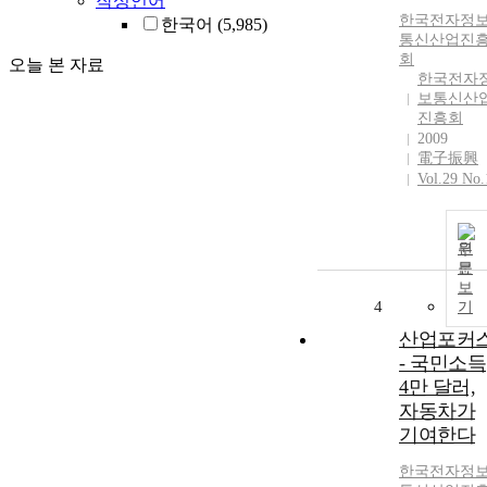
작성언어
한국전자정
한국어
(5,985)
통신산업진
회
오늘 본 자료
한국전자
보통신산
진흥회
2009
電子振興
Vol.29 No.
원
문
보
4
기
산업포커
- 국민소득
4만 달러,
자동차가
기여한다
한국전자정