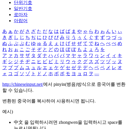
단위기호
일반기호
로마자
아랍어
あ
ぁ
か
が
さ
ざ
た
だ
な
は
ば
ぱ
ま
や
ゃ
ら
わ
ゎ
ん
い
ぃ
き
ぎ
し
じ
ち
ぢ
に
ひ
び
ぴ
み
り
う
ぅ
く
ぐ
す
ず
つ
づ
っ
ぬ
ふ
ぶ
ぷ
む
ゆ
ゅ
る
え
ぇ
け
げ
せ
ぜ
て
で
ね
へ
べ
ぺ
め
れ
お
ぉ
こ
ご
そ
ぞ
と
ど
の
ほ
ぼ
ぽ
も
よ
ょ
ろ
を
ア
ァ
カ
サ
ザ
タ
ダ
ナ
ハ
バ
パ
マ
ヤ
ャ
ラ
ワ
ヮ
ン
イ
ィ
キ
ギ
シ
ジ
チ
ヂ
ニ
ヒ
ビ
ピ
ミ
リ
ウ
ゥ
ク
グ
ス
ズ
ツ
ヅ
ッ
ヌ
フ
ブ
プ
ム
ユ
ュ
ル
エ
ェ
ケ
ゲ
セ
ゼ
テ
デ
ヘ
ベ
ペ
メ
レ
オ
ォ
コ
ゴ
ソ
ゾ
ト
ド
ノ
ホ
ボ
ポ
モ
ヨ
ョ
ロ
ヲ
―
http://chineseinput.net/
에서 pinyin(병음)방식으로 중국어를 변환
할 수 있습니다.
변환된 중국어를 복사하여 사용하시면 됩니다.
예시)
中文 을 입력하시려면
zhongwen
을 입력하시고 space를
누르시면됩니다.