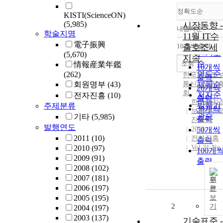
정확도순
KISTI(ScienceON)
(5,985)
시장동향 -
내림차순
정확도
학술지명
11월 IT수
순
電子振興
10개씩 출력
출호조세
내림차
인기도
(5,670)
지속
순
조회
情報産業年鑑
10개씩
연도순
(262)
한국전자정
출력
회원명부
(43)
통신산업진
제목순
20개씩
회
저자순
전자진흥
(10)
출력
한국전자
발행기
주제분류
30개씩
보통신산
관순
기타
(5,985)
출력
진흥회
발행연도
2011
50개씩
2011
(10)
전자진흥
출력
2010
(97)
Vol.31 No.
100개
2009
(91)
출력
2008
(102)
2007
(181)
원
2006
(197)
문
2005
(195)
보
2
기
2004
(197)
2003
(137)
기술표준 -