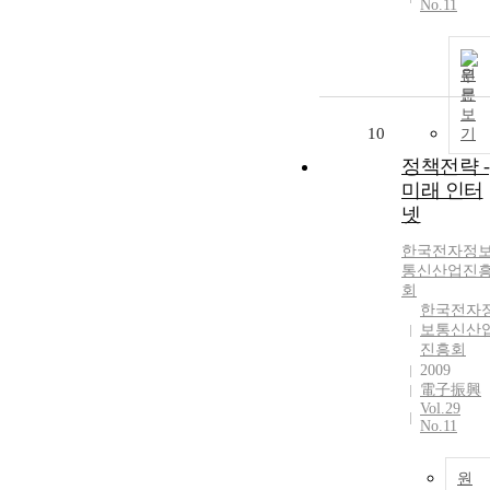
No.11
원
문
보
10
기
정책전략 -
미래 인터
넷
한국전자정
통신산업진
회
한국전자
보통신산
진흥회
2009
電子振興
Vol.29
No.11
원