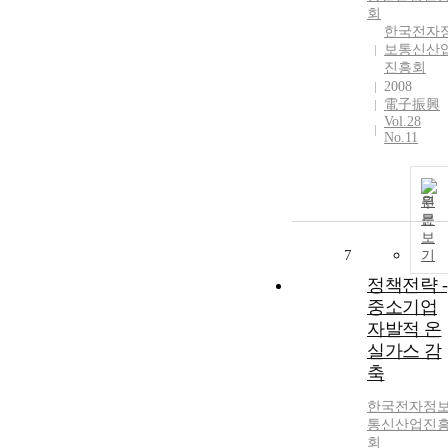
회
한국전자
보통신산
진흥회
2008
電子振興
Vol.28
No.11
원
문
보
7
기
정책전략 -
중소기업
자발적 온
실가스 감
축
한국전자정
통신산업진
회