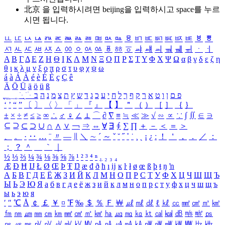
北京 을 입력하시려면
beijing
을 입력하시고 space를 누르
시면 됩니다.
ㅥ
ㅦ
ㅧ
ㅨ
ㅩ
ㅪ
ㅫ
ㅬ
ㅭ
ㅮ
ㅯ
ㅰ
ㅱ
ㅲ
ㅳ
ㅴ
ㅵ
ㅶ
ㅷ
ㅸ
ㅹ
ㅺ
ㅻ
ㅼ
ㅽ
ㅾ
ㅿ
ㆀ
ㆁ
ㆂ
ㆃ
ㆄ
ㆅ
ㆆ
ㆇ
ㆈ
ㆉ
ㆊ
ㆋ
ㆌ
ㆍ
ㆎ
Α
Β
Γ
Δ
Ε
Ζ
Η
Θ
Ι
Κ
Λ
Μ
Ν
Ξ
Ο
Π
Ρ
Σ
Τ
Υ
Φ
Χ
Ψ
Ω
α
β
γ
δ
ε
ζ
η
θ
ι
κ
λ
μ
ν
ξ
ο
π
ρ
σ
τ
υ
φ
χ
ψ
ω
á
à
Á
À
é
è
É
È
ç
Ç
ê
Ä
Ö
Ü
ä
ö
ü
ß
ְ
ֳ
ֲ
ֱ
ָ
ַ
ֵ
ֶ
ִ
ֹ
ּ
ֻ
ׂ
ׁ
ּ
ב
ה
נ
מ
צ
ת
ץ
ש
ד
ג
כ
ע
י
ח
ל
ך
ף
ק
ר
א
ט
ו
ן
ם
פ
‘
’
“
”
〔
〕
〈
〉
「
」
『
』
【
】
＂
（
）
［
］
｛
｝
±
×
÷
≠
≤
≥
∞
∴
♂
♀
∠
⊥
⌒
∂
∇
≡
≒
≪
≫
√
∽
∝
∵
∫
∬
∈
∋
⊆
⊇
⊂
⊃
∪
∩
∧
∨
￢
⇒
⇔
∀
∃
∮
∑
∏
＋
－
＜
＝
＞
、
。
·
‥
…
¨
〃
―
∥
＼
∼
´
～
ˇ
˘
˝
˚
˙
¸
˛
¡
¿
ː
！
＇
，
．
／
：
；
？
＾
＿
｀
｜
½
⅓
⅔
¼
¾
⅛
⅜
⅝
⅞
¹
²
³
⁴
ⁿ
₁
₂
₃
₄
Æ
Ð
Ħ
Ĳ
Ł
Ø
Œ
Þ
Ŧ
Ŋ
æ
đ
ð
ħ
ı
ĳ
ĸ
ŀ
ł
ø
œ
ß
þ
ŧ
ŋ
ŉ
А
Б
В
Г
Д
Е
Ё
Ж
З
И
Й
К
Л
М
Н
О
П
Р
С
Т
У
Ф
Х
Ц
Ч
Ш
Щ
Ъ
Ы
Ь
Э
Ю
Я
а
б
в
г
д
е
ё
ж
з
и
й
к
л
м
н
о
п
р
с
т
у
ф
х
ц
ч
ш
щ
ъ
ы
ь
э
ю
я
′
″
℃
Å
￠
￡
￥
¤
℉
‰
＄
％
Ｆ
￦
㎕
㎖
㎗
ℓ
㎘
㏄
㎣
㎤
㎥
㎦
㎙
㎚
㎛
㎜
㎝
㎞
㎟
㎠
㎡
㎢
㏊
㎍
㎎
㎏
㏏
㎈
㎉
㏈
㎧
㎨
㎰
㎱
㎲
㎳
㎴
㎵
㎶
㎷
㎸
㎹
㎀
㎁
㎂
㎃
㎄
㎺
㎻
㎽
㎾
㎿
㎐
㎑