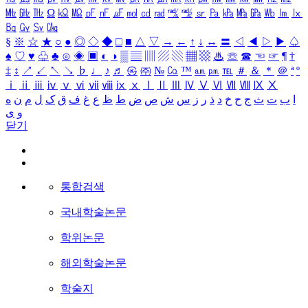
㎒
㎓
㎔
Ω
㏀
㏁
㎊
㎋
㎌
㏖
㏅
㎭
㎮
㎯
㏛
㎩
㎪
㎫
㎬
㏝
㏐
㏓
㏃
㏉
㏜
㏆
§
※
☆
★
○
●
◎
◇
◆
□
■
△
▽
→
←
↑
↓
↔
〓
◁
◀
▷
▶
♤
♠
♡
♥
♧
♣
⊙
◈
▣
◐
◑
▒
▤
▥
▨
▧
▦
▩
♨
☏
☎
☜
☞
¶
†
‡
↕
↗
↙
↖
↘
♭
♩
♪
♬
㉿
㈜
№
㏇
™
㏂
㏘
℡
＃
＆
＊
＠
ª
º
ⅰ
ⅱ
ⅲ
ⅳ
ⅴ
ⅵ
ⅶ
ⅷ
ⅸ
ⅹ
Ⅰ
Ⅱ
Ⅲ
Ⅳ
Ⅴ
Ⅵ
Ⅶ
Ⅷ
Ⅸ
Ⅹ
ا
ب
ت
ث
ج
ح
خ
د
ذ
ر
ز
س
ش
ص
ض
ط
ظ
ع
غ
ف
ق
ک
ل
م
ن
ه
و
ی
닫기
통합검색
국내학술논문
학위논문
해외학술논문
학술지