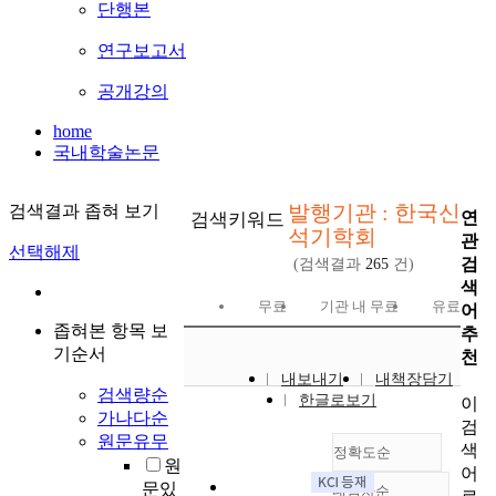
단행본
연구보고서
공개강의
home
국내학술논문
발행기관 : 한국신
검색결과 좁혀 보기
연
검색키워드
석기학회
관
선택해제
검
(검색결과
265
건)
색
무료
기관 내 무료
유료
어
좁혀본 항목 보
추
기순서
천
내보내기
내책장담기
검색량순
한글로보기
이
가나다순
검
원문유무
색
정확도순
원
어
문있
내림차순