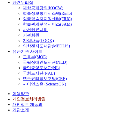
의
남
식
다
적
관련누리집
리
을
결
후
관
위
부
토
.
이
나
대학공개강의(KOCW)
두
과
에
리
신
내
기
일
나
라
학술정보통계시스템(Rinfo)
다
를
도
와
재
룩
의
본
울
에
보
외국학술지지원센터(FRIC)
‘
지
이
를
지
지
繩
산
서
니
학술관계분석서비스(SAM)
설
속
용
획
역
역
文
처
가
때
사서커뮤니티
명
된
이
득
,
권
系
용
장
로
기관회원
’
다
추
할
남
설
유
리
깊
는
지식나눔(LOOK)
의
.
가
수
해
정
물
유
숙
그
시
의학전자도서관(MEDLIS)
최
되
있
안
과
들
적
한
시
말
유관기관 사이트
근
는
는
지
그
의
에
내
기
에
의
생
교육부(MOE)
경
역
양
존
서
륙
가
놓
연
업
국립장애인도서관(NLD)
제
의
상
재
는
에
P
았
해
경
국립중앙도서관(NL)
적
9
에
에
묘
해
l
기
주
제
자
개
대
국회도서관(NAL)
관
역
당
e
때
지
단
산
지
해
연구윤리정보포털(CRE)
해
을
되
i
문
역
계
이
역
서
사이언스온 (ScienceON)
서
갖
며
s
이
의
로
고
권
살
도
춘
,
t
다
편
해
이용약관
이
으
펴
연
신
신
o
.
년
석
는
로
보
개인정보처리방침
구
석
석
c
그
은
된
곧
구
기
개인정보 재동의
초
기
기
e
러
R
다
정
분
위
기관소개
기
시
문
n
나
u
.
치
되
해
부
대