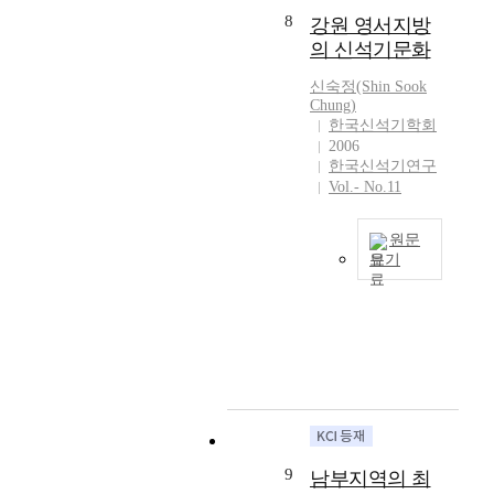
점
전
리
기
과
권
안
8
강원 영서지방
에
히
고
시
중
설
지
의 신석기문화
서
우
당
대
국
정
역
중
리
시
출
신
은
,
신숙정(Shin Sook
서
선
의
토
석
좀
Chung)
부
부
사
환
뗀
기
더
한국신석기학회
산
지
고
경
돌
2006
시
세
영
역
고
등
칼
한국신석기연구
대
분
도
의
학
Vol.- No.11
에
을
돼
화
에
신
의
대
통
지
할
위
석
큰
해
해
의
수
치
원문
기
숙
살
신
대
있
보기
하
연
제
펴
석
규
게
며
강
구
이
보
기
모
되
신
원
성
다
았
시
생
었
석
영
과
.
다
대
산
다
기
서
를
당
.
저
은
.
시
지
몇
초
위
차
식
우
대
방
개
의
지
원
량
리
조
은
의
도
역
식
자
나
기
북
주
와
의
량
원
라
부
한
제
는
9
신
생
남부지역의 최
과
의
터
강
로
상