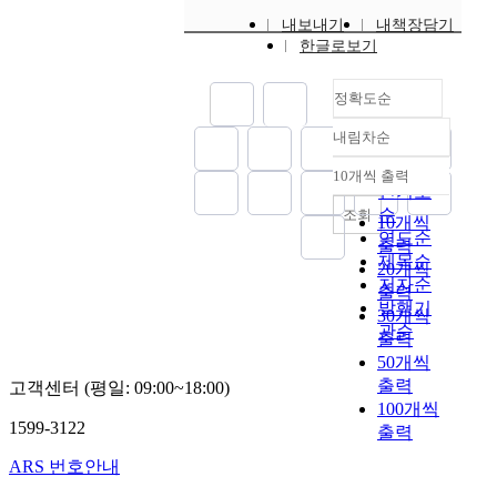
‘
버
산
용
,
석
문
의
구
북
내보내기
내책장담기
주
들
단
되
금
기
화
유
대
아
한글로보기
민
잎
계
었
강
시
전
적
상
시
남
모
는
다
유
대
반
들
으
아
하
양
초
정확도순
는
역
후
에
이
로
의
’
의
기
점
(
기
대
다
하
신
내림차순
라
양
농
을
충
를
정확도
해
수
였
석
는
면
경
알
청
대
순
연
확
다
10개씩 출력
기
동
내림차순
조
,
수
내
표
인기도
구
인
.
시
인
정
즉
있
륙
하
하
순
조회
되
이
대
10개씩
과
찌
기
었
지
는
는
연도순
고
지
는
출력
‘
르
존
다
역
수
데
있
제목순
역
토
20개씩
농
개
의
.
)
가
많
다
저자순
들
기
출력
업
도
채
또
,
리
은
.
발행기
은
가
30개씩
사
포
집
한
중
Ⅱ
자
부
삼
관순
출
회
출력
함
경
돼
부
식
료
산
면
현
의
50개씩
되
제
지
서
토
들
가
이
하
성
는
에
출력
고객센터 (평일: 09:00~18:00)
는
해
기
을
덕
바
는
립
데
식
100개씩
외
안
와
제
도
닷
데
’
1599-3122
신
물
출력
래
지
봉
공
장
가
주
이
석
자
기
역
계
해
항
인
안
ARS 번호안내
라
기
원
원
,
리
왔
유
우
점
는
이
의