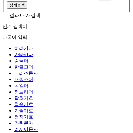
상세검색
결과 내 재검색
인기 검색어
다국어 입력
히라가나
가타카나
중국어
한글고어
그리스문자
프랑스어
독일어
히브리어
괄호기호
학술기호
기술기호
첨자기호
라틴문자
러시아문자