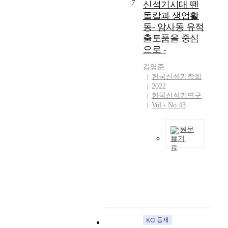
)
기
보
7
신석기시대 뗀
고
시
던
반
존
는
돌칼과 생업활
,
대
신
도
의
것
동- 암사동 유적
장
이
석
의
빗
을
차
출토품을 중심
행
기
신
살
목
를
으로 -
과
문
석
무
적
전
정
화
기
늬
으
망
김영준
에
와
시
토
로
한국신석기학회
하
대
,
대
기
한
2022
는
한
신
고
를
다
한국신석기연구
것
개
석
고
중
.
Vol.- No.43
이
연
기
학
심
동
라
적
집
자
으
삼
고
원문
이
단
료
로
동
생
보기
고
들
를
이
패
각
체
간
이
분
루
총
한
계
의
글
석
어
은
다
적
사
의
한
진
한
.
인
회
목
다
편
반
이
설
교
적
.
년
도
러
명
류
은
분
과
동
한
은
,
신
석
지
남
관
여
그
석
결
역
해