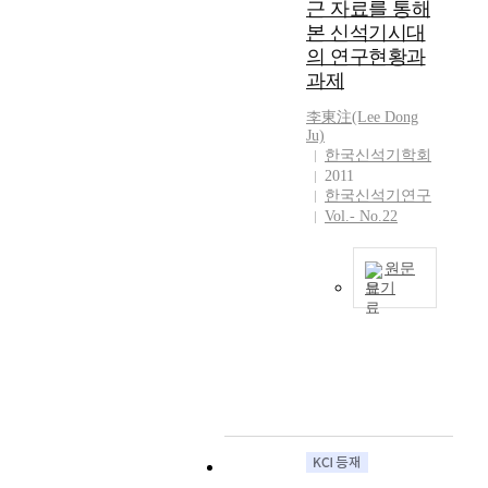
석
산
종
신
근 자료를 통해
만
유
나
관
기
단
교
석
본 신석기시대
기
역
누
없
문
계
적
기
에
의 연구현황과
의
었
이
화
(
의
시
걸
과제
북
는
청
는
L
례
대
쳐
부
데
동
토
o
행
집
李東注(Lee Dong
서
와
,
기
기
w
Ju)
위
자
계
남
신
시
의
-
한국신석기학회
뿐
리
속
한
석
대
2011
출
L
만
는
적
강
기
한국신석기연구
조
현
e
이
두
으
유
시
Vol.- No.22
기
여
v
아
만
로
역
대
에
부
e
니
강
형
의
의
관
가
l
라
유
원문
성
남
시
련
기
f
보기
정
역
된
부
기
된
준
o
치
,
유
최
로
구
논
이
o
엘
압
적
근
나
분
의
된
d
리
록
이
남
뉜
,
는
다
P
트
강
다
부
다
고
일
.
r
의
유
.
지
.
환
단
석
o
경
역
이
역
이
경
그
기
d
제
,
유
에
글
,
러
는
u
적
대
적
서
은
신
한
후
c
부
동
은