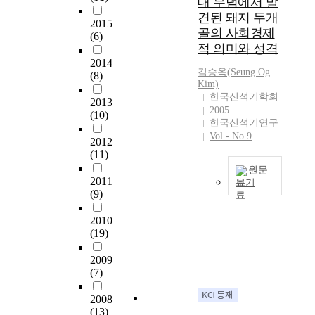
대 무덤에서 발
,
化
를
강
견된 돼지 두개
交
2015
살
릉
골의 사회경제
流
(6)
펴
초
적 의미와 성격
에
보
당
있
2014
았
동
김승옥(Seung Og
(8)
어
다
Kim)
등
서
.
한국신석기학회
과
2013
중
연
2005
동
(10)
요
한국신석기연구
구
북
한
Vol.- No.9
사
2012
해
위
란
(11)
안
치
발
원문
의
를
굴
2011
보기
선
차
(9)
성
봉
이
지
과
서
글
하
2010
의
포
은
고
(19)
진
항
다
있
전
,
양
던
2009
과
신
한
(7)
동
새
포
민
삼
로
시
2008
족
동
운
강
(13)
지
패