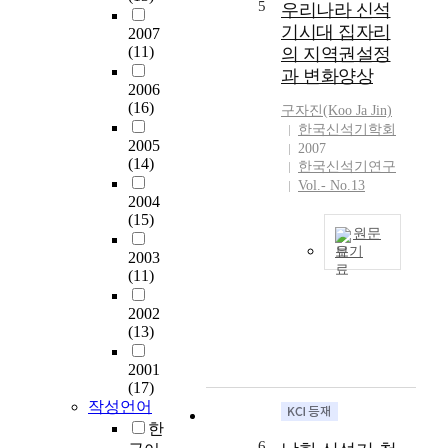
5
발
우리나라 신석
상
와
총
굴
기시대 집자리
2007
,
민
출
자
(11)
의 지역권설정
그
족
토
료
과 변화양상
리
사
繩
의
2006
고
자
文
(16)
출
구자진(Koo Ja Jin)
러
료
系
현
한국신석기학회
시
를
土
2005
그
2007
아
이
器
(14)
한국신석기연구
리
연
용
를
Vol.- No.13
고
해
하
중
2004
이
주
여
(15)
심
들
원문
지
일
으
과
보기
역
2003
련
로
함
의
(11)
의
우
교
께
끄
고
리
류
새
2002
로
고
나
를
로
(13)
노
학
라
통
운
프
적
의
해
사
2001
까
모
신
토
(17)
고
1
델
석
기
작성언어
나
,
을
기
양
연
한
자
제
시
식
6
구