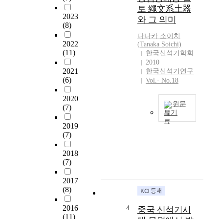
이
·
토 繩文系土器
후
가
2023
와 그 의미
최
평
(8)
근
리
다나카 소이치
우
2022
·
(Tanaka Soichi)
리
(11)
한국신석기학회
지
나
2010
경
라
2021
한국신석기연구
리
(6)
중
Vol.- No.18
·
서
용
2020
부
호
원문
(7)
지
리
보기
역
,
본
2019
의
고
(7)
고
신
성
는
석
문
2018
韓
기
암
(7)
·
문
리
日
화
2017
·
新
연
(8)
철
石
구
통
器
성
2016
4
중국 신석기시
리
文
(11)
과