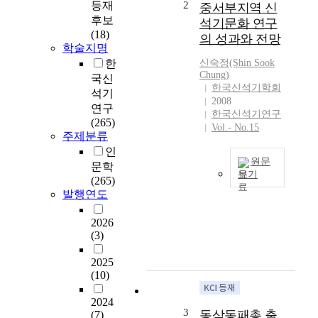
등재
2
중서부지역 신
지
후보
석기문화 연구
역
(18)
의 성과와 전망
이
학술지명
란
한
신숙정(Shin Sook
한
Chung)
국신
국
한국신석기학회
석기
의
2008
연구
중
한국신석기연구
(265)
동
Vol.- No.15
주제분류
부
인
해
원문
문학
안
보기
(265)
지
필
발행연도
역
자
에
는
2026
있
(3)
2
는
0
양
2025
0
양
(10)
0
오
년
산
2024
대
리
3
동삼동패총 출
(7)