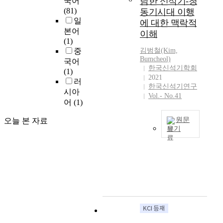
남한 신석기-청
국어
이
시
대
에
방
(81)
동기시대 이행
씨
하
집
보
법
일
에 대한 맥락적
노
고
자
이
의
본어
이해
프
제
리
는
진
(1)
까
시
구
영
전
중
김범철(Kim,
7
된
조
향
Bumcheol)
으
국어
,
모
와
관
한국신석기학회
로
(1)
클
델
특
계
2021
부
러
럭
을
징
와
한국신석기연구
터
시아
5
검
,
그
Vol.- No.41
얻
어
(1)
지
증
변
것
어
역
하
화
이
지
원문
오늘 본 자료
등
기
양
나
보기
는
이
위
상
타
발
남
다
해
을
난
전
한
.
중
검
배
적
신
이
국
토
경
측
석
곳
산
해
에
면
기
에
동
본
대
을
-
서
(
결
해
찾
청
생
山
과
살
아
동
겨
東
,
펴
보
기
났