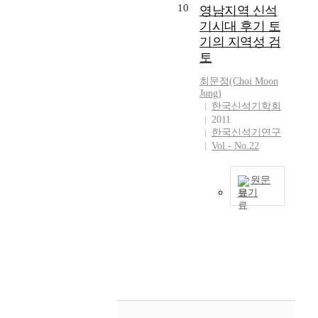
는
남
석
10
숙
영남지역 신석
기
t
와
강
한
기
한
기
제
구
i
기시대 후기 토
사
·
국
존
강
시
의
석
o
기의 지역성 검
회
황
신
의
상
대
해
기
n
적
해
토
석
연
류
의
결
말
)
불
도
기
구
의
생
에
기
에
최문정(Choi Moon
평
지
시
성
석
업
Jung)
발
이
대
등
역
대
과
회
,
한국신석기학회
을
후
해
을
,
토
를
암
사
2011
들
의
접
제
한
기
재
지
한국신석기연구
회
여
좀
근
고
강
편
검
대
Vol.- No.22
와
놓
돌
하
할
·
년
토
인
교
게
날
는
수
임
이
할
충
류
되
원문
과
데
있
진
나
수
북
등
보기
었
좀
있
는
강
생
밖
지
이
다
돌
다
상
유
본
업
에
방
그
.
날
.
징
역
고
활
없
까
것
그
몸
저
적
,
는
동
는
지
이
리
돌
차
수
중
영
뿐
새
포
다
된
,
원
단
동
남
만
로
함
.
데
그
식
으
부
지
아
운
하
현
에
리
량
로
지
역
니
성
여
재
는
고
생
이
역
신
라
격
연
동