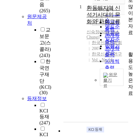
로
정확도
음
많
1
순
환동해지역 신
10개씩 출력
(265)
내림차순
이
인기도
석기시대의 문
원문제공
본
순
조회
화와 사회교류
10개씩
처
자
연도순
출력
교
신숙정(Shin Sook
료
제목순
20개씩
보문
Chung)
저자순
출력
고(스
한국신석기학회
발행기
30개씩
2007
콜라)
관순
활
한국신석기연구
출력
(243)
Vol.- No.14
용
50개씩
한
도
출력
국연
높
100개씩
구재
원문
은
보기
출력
단
자
(KCI)
이
(30)
료
글
등재정보
에
서
KCI
다
등재
룬
(247)
환
동
KCI
해