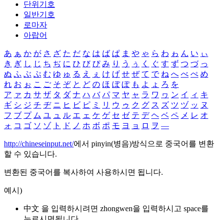
단위기호
일반기호
로마자
아랍어
あ
ぁ
か
が
さ
ざ
た
だ
な
は
ば
ぱ
ま
や
ゃ
ら
わ
ゎ
ん
い
ぃ
き
ぎ
し
じ
ち
ぢ
に
ひ
び
ぴ
み
り
う
ぅ
く
ぐ
す
ず
つ
づ
っ
ぬ
ふ
ぶ
ぷ
む
ゆ
ゅ
る
え
ぇ
け
げ
せ
ぜ
て
で
ね
へ
べ
ぺ
め
れ
お
ぉ
こ
ご
そ
ぞ
と
ど
の
ほ
ぼ
ぽ
も
よ
ょ
ろ
を
ア
ァ
カ
サ
ザ
タ
ダ
ナ
ハ
バ
パ
マ
ヤ
ャ
ラ
ワ
ヮ
ン
イ
ィ
キ
ギ
シ
ジ
チ
ヂ
ニ
ヒ
ビ
ピ
ミ
リ
ウ
ゥ
ク
グ
ス
ズ
ツ
ヅ
ッ
ヌ
フ
ブ
プ
ム
ユ
ュ
ル
エ
ェ
ケ
ゲ
セ
ゼ
テ
デ
ヘ
ベ
ペ
メ
レ
オ
ォ
コ
ゴ
ソ
ゾ
ト
ド
ノ
ホ
ボ
ポ
モ
ヨ
ョ
ロ
ヲ
―
http://chineseinput.net/
에서 pinyin(병음)방식으로 중국어를 변환
할 수 있습니다.
변환된 중국어를 복사하여 사용하시면 됩니다.
예시)
中文 을 입력하시려면
zhongwen
을 입력하시고 space를
누르시면됩니다.