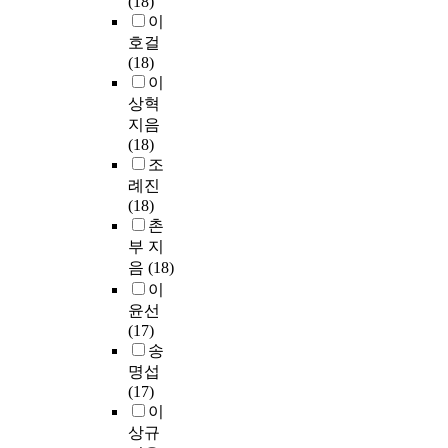
(18)
이
호걸
(18)
이
상혁
지음
(18)
조
례진
(18)
촌
부 지
음
(18)
이
윤선
(17)
송
명섭
(17)
이
상규