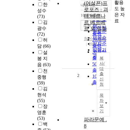
활용
(어설픈)프
한
내림차순
정확도
도 높
로포즈 : 괴
성수
순
은 자
10개씩 출력
테.베르나
(73)
내림차순
인기도
료
르 베르베
김
순
조회
10개씩
광수
르 외 일화
연도순
출력
(72)
제목순
청어
청어
20개씩
허
저자순
2002
출력
담
(66)
발행기
30개씩
설
관순
출력
봉 지
복
사/
50개씩
음
(63)
대
출력
천
출
2
100개씩
중행
신
출력
(59)
청
김
현석
목
(55)
차
보
장
기
영훈
(53)
파라문예 .
백
8