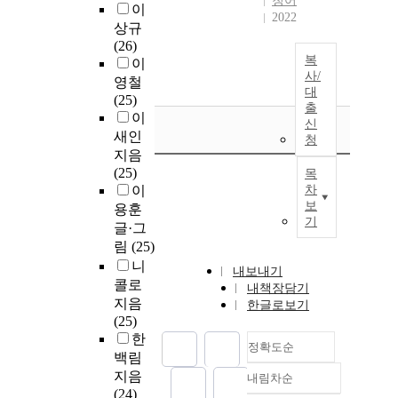
청어
이
2022
상규
(26)
복
이
사/
영철
대
(25)
출
이
신
새인
청
지음
(25)
목
이
차
보
용훈
기
글·그
림
(25)
니
내보내기
콜로
내책장담기
지음
한글로보기
(25)
한
정확도순
백림
지음
내림차순
정확도
(24)