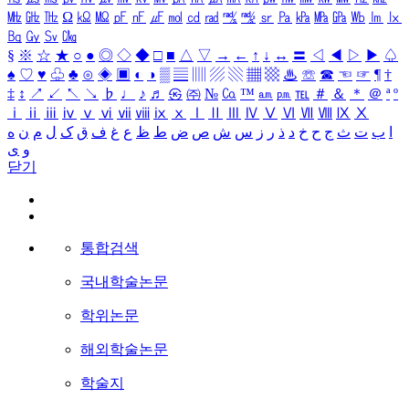
㎒
㎓
㎔
Ω
㏀
㏁
㎊
㎋
㎌
㏖
㏅
㎭
㎮
㎯
㏛
㎩
㎪
㎫
㎬
㏝
㏐
㏓
㏃
㏉
㏜
㏆
§
※
☆
★
○
●
◎
◇
◆
□
■
△
▽
→
←
↑
↓
↔
〓
◁
◀
▷
▶
♤
♠
♡
♥
♧
♣
⊙
◈
▣
◐
◑
▒
▤
▥
▨
▧
▦
▩
♨
☏
☎
☜
☞
¶
†
‡
↕
↗
↙
↖
↘
♭
♩
♪
♬
㉿
㈜
№
㏇
™
㏂
㏘
℡
＃
＆
＊
＠
ª
º
ⅰ
ⅱ
ⅲ
ⅳ
ⅴ
ⅵ
ⅶ
ⅷ
ⅸ
ⅹ
Ⅰ
Ⅱ
Ⅲ
Ⅳ
Ⅴ
Ⅵ
Ⅶ
Ⅷ
Ⅸ
Ⅹ
ا
ب
ت
ث
ج
ح
خ
د
ذ
ر
ز
س
ش
ص
ض
ط
ظ
ع
غ
ف
ق
ک
ل
م
ن
ه
و
ی
닫기
통합검색
국내학술논문
학위논문
해외학술논문
학술지