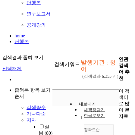
단행본
연구보고서
공개강의
home
단행본
검색결과 좁혀 보기
연관
발행기관 : 청
검색키워드
검색
어
선택해제
어 추
(검색결과
6,355
건)
천
좁혀본 항목 보기
이 검
순서
색어
로 많
내보내기
검색량순
이 본
내책장담기
가나다순
한글로보기
자료
1
저자
설
정확도순
봉
(80)