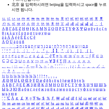
北京 을 입력하시려면
beijing
을 입력하시고 space를 누르
시면 됩니다.
ㅥ
ㅦ
ㅧ
ㅨ
ㅩ
ㅪ
ㅫ
ㅬ
ㅭ
ㅮ
ㅯ
ㅰ
ㅱ
ㅲ
ㅳ
ㅴ
ㅵ
ㅶ
ㅷ
ㅸ
ㅹ
ㅺ
ㅻ
ㅼ
ㅽ
ㅾ
ㅿ
ㆀ
ㆁ
ㆂ
ㆃ
ㆄ
ㆅ
ㆆ
ㆇ
ㆈ
ㆉ
ㆊ
ㆋ
ㆌ
ㆍ
ㆎ
Α
Β
Γ
Δ
Ε
Ζ
Η
Θ
Ι
Κ
Λ
Μ
Ν
Ξ
Ο
Π
Ρ
Σ
Τ
Υ
Φ
Χ
Ψ
Ω
α
β
γ
δ
ε
ζ
η
θ
ι
κ
λ
μ
ν
ξ
ο
π
ρ
σ
τ
υ
φ
χ
ψ
ω
á
à
Á
À
é
è
É
È
ç
Ç
ê
Ä
Ö
Ü
ä
ö
ü
ß
ְ
ֳ
ֲ
ֱ
ָ
ַ
ֵ
ֶ
ִ
ֹ
ּ
ֻ
ׂ
ׁ
ּ
ב
ה
נ
מ
צ
ת
ץ
ש
ד
ג
כ
ע
י
ח
ל
ך
ף
ק
ר
א
ט
ו
ן
ם
פ
‘
’
“
”
〔
〕
〈
〉
「
」
『
』
【
】
＂
（
）
［
］
｛
｝
±
×
÷
≠
≤
≥
∞
∴
♂
♀
∠
⊥
⌒
∂
∇
≡
≒
≪
≫
√
∽
∝
∵
∫
∬
∈
∋
⊆
⊇
⊂
⊃
∪
∩
∧
∨
￢
⇒
⇔
∀
∃
∮
∑
∏
＋
－
＜
＝
＞
、
。
·
‥
…
¨
〃
―
∥
＼
∼
´
～
ˇ
˘
˝
˚
˙
¸
˛
¡
¿
ː
！
＇
，
．
／
：
；
？
＾
＿
｀
｜
½
⅓
⅔
¼
¾
⅛
⅜
⅝
⅞
¹
²
³
⁴
ⁿ
₁
₂
₃
₄
Æ
Ð
Ħ
Ĳ
Ł
Ø
Œ
Þ
Ŧ
Ŋ
æ
đ
ð
ħ
ı
ĳ
ĸ
ŀ
ł
ø
œ
ß
þ
ŧ
ŋ
ŉ
А
Б
В
Г
Д
Е
Ё
Ж
З
И
Й
К
Л
М
Н
О
П
Р
С
Т
У
Ф
Х
Ц
Ч
Ш
Щ
Ъ
Ы
Ь
Э
Ю
Я
а
б
в
г
д
е
ё
ж
з
и
й
к
л
м
н
о
п
р
с
т
у
ф
х
ц
ч
ш
щ
ъ
ы
ь
э
ю
я
′
″
℃
Å
￠
￡
￥
¤
℉
‰
＄
％
Ｆ
￦
㎕
㎖
㎗
ℓ
㎘
㏄
㎣
㎤
㎥
㎦
㎙
㎚
㎛
㎜
㎝
㎞
㎟
㎠
㎡
㎢
㏊
㎍
㎎
㎏
㏏
㎈
㎉
㏈
㎧
㎨
㎰
㎱
㎲
㎳
㎴
㎵
㎶
㎷
㎸
㎹
㎀
㎁
㎂
㎃
㎄
㎺
㎻
㎽
㎾
㎿
㎐
㎑