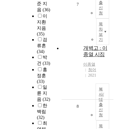
출
준 지
7
신
음
(36)
청
이
지환
목
지음
차
(35)
보
검
기
류혼
개벽고 : 이
(34)
종열 시집
박
건
(33)
이종열
홍
청어
정훈
2021
(33)
일
복
륜 지
사/
음
(32)
대
출
한
8
신
백림
청
(32)
최
목