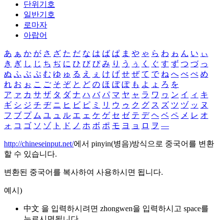
단위기호
일반기호
로마자
아랍어
あ
ぁ
か
が
さ
ざ
た
だ
な
は
ば
ぱ
ま
や
ゃ
ら
わ
ゎ
ん
い
ぃ
き
ぎ
し
じ
ち
ぢ
に
ひ
び
ぴ
み
り
う
ぅ
く
ぐ
す
ず
つ
づ
っ
ぬ
ふ
ぶ
ぷ
む
ゆ
ゅ
る
え
ぇ
け
げ
せ
ぜ
て
で
ね
へ
べ
ぺ
め
れ
お
ぉ
こ
ご
そ
ぞ
と
ど
の
ほ
ぼ
ぽ
も
よ
ょ
ろ
を
ア
ァ
カ
サ
ザ
タ
ダ
ナ
ハ
バ
パ
マ
ヤ
ャ
ラ
ワ
ヮ
ン
イ
ィ
キ
ギ
シ
ジ
チ
ヂ
ニ
ヒ
ビ
ピ
ミ
リ
ウ
ゥ
ク
グ
ス
ズ
ツ
ヅ
ッ
ヌ
フ
ブ
プ
ム
ユ
ュ
ル
エ
ェ
ケ
ゲ
セ
ゼ
テ
デ
ヘ
ベ
ペ
メ
レ
オ
ォ
コ
ゴ
ソ
ゾ
ト
ド
ノ
ホ
ボ
ポ
モ
ヨ
ョ
ロ
ヲ
―
http://chineseinput.net/
에서 pinyin(병음)방식으로 중국어를 변환
할 수 있습니다.
변환된 중국어를 복사하여 사용하시면 됩니다.
예시)
中文 을 입력하시려면
zhongwen
을 입력하시고 space를
누르시면됩니다.