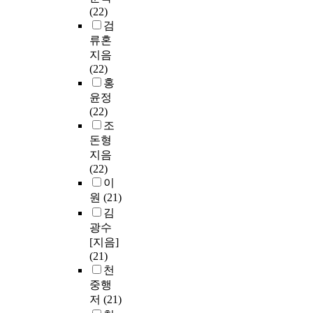
(22)
검
류혼
지음
(22)
홍
윤정
(22)
조
돈형
지음
(22)
이
원
(21)
김
광수
[지음]
(21)
천
중행
저
(21)