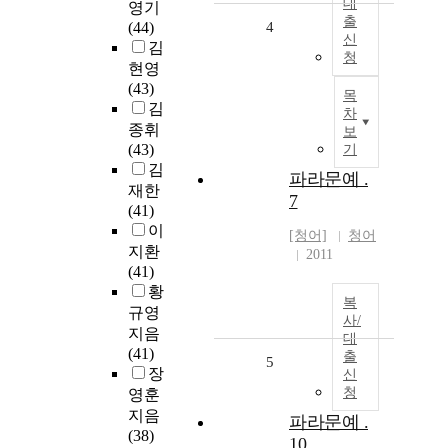
대
영기
출
(44)
4
신
김
청
현영
(43)
목
김
차
종휘
보
(43)
기
김
파라문예 .
재한
7
(41)
이
[청어]
청어
지환
2011
(41)
황
복
규영
사/
지음
대
(41)
출
5
장
신
청
영훈
지음
파라문예 .
(38)
10