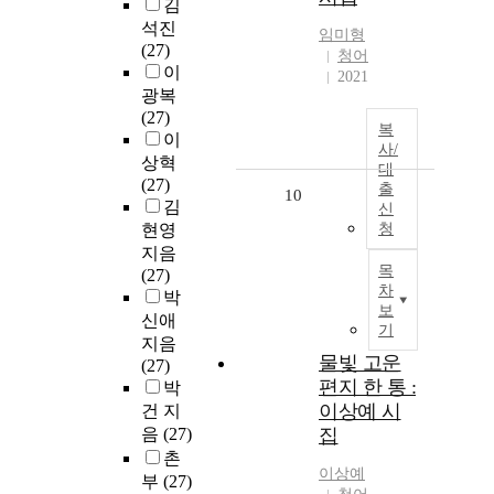
김
석진
임미형
(27)
청어
이
2021
광복
(27)
복
이
사/
상혁
대
(27)
출
10
김
신
현영
청
지음
목
(27)
차
박
보
신애
기
지음
물빛 고운
(27)
편지 한 통 :
박
이상예 시
건 지
음
(27)
집
촌
이상예
부
(27)