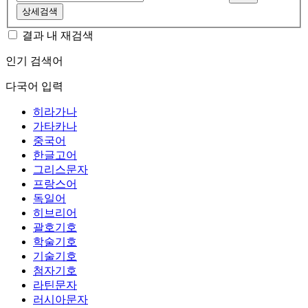
상세검색
결과 내 재검색
인기 검색어
다국어 입력
히라가나
가타카나
중국어
한글고어
그리스문자
프랑스어
독일어
히브리어
괄호기호
학술기호
기술기호
첨자기호
라틴문자
러시아문자