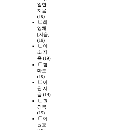
일한
지음
(19)
최
영채
[지음]
(19)
이
소 지
음
(19)
참
마도
(19)
이
원 지
음
(19)
권
경목
(19)
이
원호