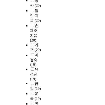
청
산
(20)
월
인 지
음
(20)
손
제호
지음
(20)
가
프
(20)
이
정숙
(19)
유
경선
(19)
금
강
(19)
운
곡
(19)
유