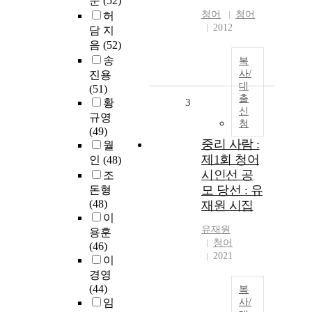
준
(52)
청어
청어
허
2012
담 지
음
(52)
송
복
사/
진용
대
(51)
출
황
3
신
규영
청
(49)
중리 사람 :
월
제1회 청어
인
(48)
시인선 공
조
모 당선 : 유
돈형
(48)
재원 시집
이
유재원
용훈
청어
(46)
2021
이
경영
(44)
복
임
사/