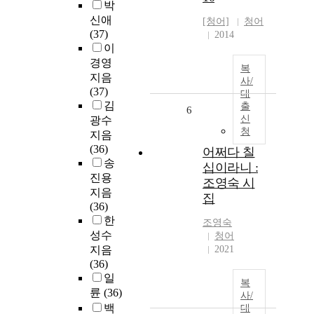
박
신애
[청어]
청어
(37)
2014
이
경영
복
지음
사/
(37)
대
김
출
6
신
광수
청
지음
(36)
어쩌다 칠
송
십이라니 :
진용
조영숙 시
지음
집
(36)
한
조영숙
성수
청어
지음
2021
(36)
일
복
륜
(36)
사/
백
대