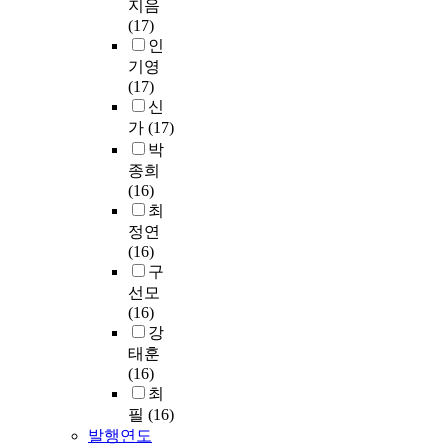
지음
(17)
인
기영
(17)
신
가
(17)
박
종희
(16)
최
정연
(16)
구
선모
(16)
강
태훈
(16)
최
필
(16)
발행연도