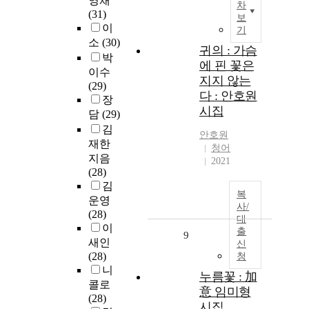
영채
차
(31)
보
이
기
소
(30)
귀의 : 가슴
박
에 핀 꽃은
이수
지지 않는
(29)
다 : 안호원
장
시집
담
(29)
김
안호원
재한
청어
지음
2021
(28)
김
복
운영
사/
(28)
대
이
출
9
새인
신
(28)
청
니
누름꽃 : 加
콜로
意 임미형
(28)
시집