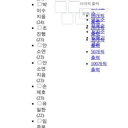
순
10개씩 출력
박
내림차순
인기도
이수
순
조회
10개씩
지음
연도순
출력
(24)
제목순
20개씩
조
저자순
출력
진행
발행기
(23)
30개씩
관순
안
출력
소연
50개씩
(23)
출력
안
100개씩
소연
출력
지음
(23)
손
제호
(23)
유
일한
(22)
임
준욱