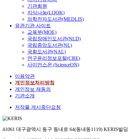
n
a
a
i
다
s
e
기관회원
능
t
t
t
l
n
.
t
r
의
지식나눔(LOOK)
t
s
a
e
1
비
o
l
저
i
의학전자도서관(MEDLIS)
a
f
x
9
록
a
y
하
t
n
r
c
유관기관 사이트
6
쿤
s
i
와
u
d
o
l
교육부(MOE)
3
의
t
n
관
d
t
m
u
국립장애인도서관(NLD)
.
파
a
g
련
e
h
t
s
국립중앙도서관(NL)
T
라
t
s
된
s
e
h
i
h
국회도서관(NAL)
다
e
o
사
t
c
e
o
e
연구윤리정보포털(CRE)
임
l
c
회
o
o
“
n
c
사이언스온 (ScienceON)
개
e
i
적
w
n
2
,
i
념
s
a
고
a
t
0
w
이용약관
v
이
s
l
립
r
e
2
h
i
개인정보처리방침
소
p
c
등
d
x
0
e
l
개인정보 재동의
개
e
o
으
t
t
S
t
r
기관소개
된
r
g
로
h
o
u
h
i
이
s
n
인
e
f
r
e
저작물 게시중단요청
g
후
o
i
해
s
t
v
r
h
,
n
t
우
o
h
e
t
t
그
.
i
울
c
e
y
h
s
개
‘
41061 대구광역시 동구 동내로 64(동내동1119) KERIS빌딩
o
증
i
d
o
e
m
념
C
n
이
a
i
n
y
o
은