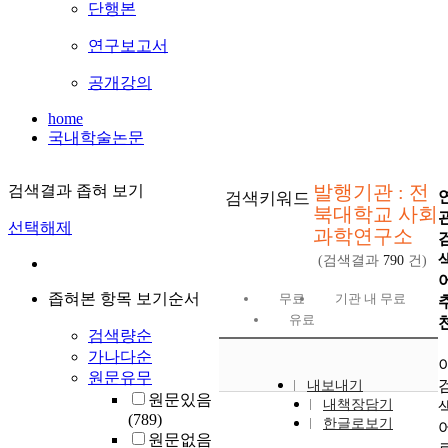
단행본
연구보고서
공개강의
home
국내학술논문
발행기관 : 전
검색결과 좁혀 보기
검색키워드
북대학교 사회
선택해제
과학연구소
(검색결과
790
건)
좁혀본 항목 보기순서
무료
기관 내 무료
유료
검색량순
가나다순
원문유무
내보내기
원문있음
내책장담기
(789)
한글로보기
원문없음