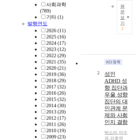
사회과학
원
(789)
문
기타
(1)
보
T
발행연도
기
h
2
2026
(11)
e
2025
(16)
p
2024
(17)
u
2023
(12)
r
2022
(29)
p
2021
(35)
o
2020
(21)
s
2
성인
2019
(36)
e
2018
(29)
ADHD 성
o
2017
(32)
향 집단과
f
2016
(26)
우울 성향
t
2015
(32)
집단의 대
h
2014
(30)
i
인관계 문
2013
(20)
s
제와 사회
2012
(17)
s
인지 결함
2011
(26)
t
2010
(19)
u
박소리
,
이수
2009
(23)
경
,
김호영
d