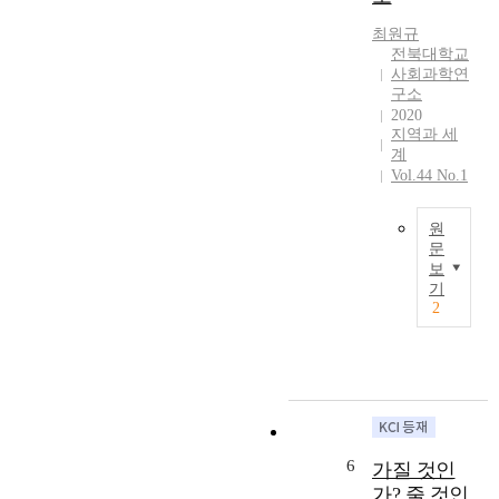
e
t
a
s
r
o
s
s
최원규
a
w
b
t
전북대학교
c
a
e
u
사회과학연
t
r
구소
e
d
i
2020
d
n
y
지역과 세
o
t
a
i
계
n
h
k
s
Vol.44 No.1
a
e
e
t
s
s
y
o
w
o
i
e
원
e
문
c
s
x
l
보
i
s
a
T
기
l
a
u
m
h
2
a
l
e
i
i
s
w
i
n
s
i
e
n
e
s
m
a
p
w
t
p
k
o
h
u
a
(
l
e
d
i
w
i
t
y
6
가질 것인
r
e
c
h
e
m
가? 줄 것인
l
y
e