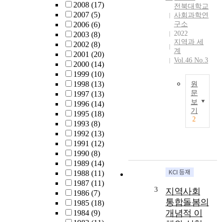
2008
(17)
전북대학교
y
2007
(5)
사회과학연
w
2006
(6)
구소
a
2022
2003
(8)
s
지역과 세
2002
(8)
t
계
2001
(20)
o
Vol.46 No.3
2000
(14)
i
1999
(10)
n
1998
(13)
원
v
문
1997
(13)
e
보
1996
(14)
A
s
기
1995
(18)
t
t
2
1993
(8)
t
i
1992
(13)
e
g
1991
(12)
n
a
1990
(8)
t
t
1989
(14)
i
e
1988
(11)
o
t
1987
(11)
n
h
3
지역사회
1986
(7)
d
e
통합돌봄의
1985
(18)
e
r
개념적 이
1984
(9)
f
e