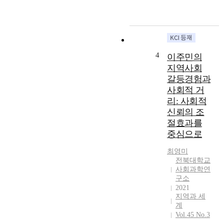
h
e
o
e
r
m
p
(
i
a
A
n
s
D
a
t
4
이주민의
H
n
f
지역사회
D
c
e
갈등경험과
)
e
w
c
사회적 거
o
y
a
리: 사회적
r
e
u
i
a
신뢰의 조
s
e
r
절효과를
e
n
s
중심으로
s
t
,
v
a
c
최영미
a
t
전북대학교
o
r
사회과학연
i
m
구소
i
o
m
2021
o
n
u
지역과 세
u
(
n
계
s
S
i
Vol.45 No.3
d
D
t