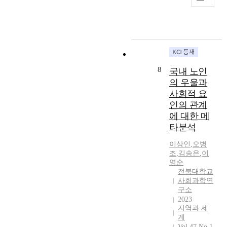
u
e
e
h
구
m
n
l
t
r
e
는
o
t
n
w
t
1
토
r
s
e
e
h
9
마
b
)
r
e
o
5
스
i
.
a
n
s
0
쿤
d
T
b
m
e
s
의
8
i
국내 노인
o
l
i
w
a
파
t
e
의 우울과
e
g
h
n
라
i
x
.
r
o
사회적 요
d
다
e
a
H
a
h
인의 관계
1
임
s
m
o
n
a
9
에 대한 메
과
o
i
w
t
v
6
라
타분석
f
n
e
s
e
0
카
A
e
v
’
e
이상인
,
오병
s
토
D
t
e
e
x
조
,
김송은
,
이
o
스
H
h
영순
r
x
p
n
의
D
전북대학교
i
,
p
e
t
리
사회과학연
,
s
t
e
r
h
서
구소
a
,
h
r
i
e
치
2023
l
2
e
i
e
d
프
지역과 세
s
9
m
e
n
e
로
계
o
3
e
n
c
v
Vol.47 No.1
그