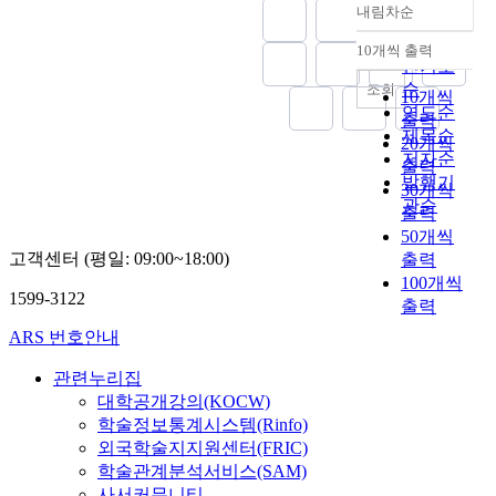
u
친
a
d
d
h
내림차순
n
로
정확도
o
l
인
i
e
e
a
g
얼
n
순
t
10개씩 출력
척
n
p
n
v
내림차순
t
마
s
인기도
s
과
i
e
t
e
o
나
w
순
조회
w
10개씩
의
n
n
s
n
n
더
h
연도순
i
사
출력
g
d
.
o
f
유
a
제목순
t
별
t
20개씩
i
T
t
o
용
t
저자순
h
,
o
n
h
e
출력
r
한
c
발행기
A
자
S
g
e
x
30개씩
J
지
i
관순
D
녀
D
o
r
p
출력
o
논
t
H
의
O
n
e
e
50개씩
b
의
i
D
독
,
t
s
r
고객센터 (평일: 09:00~18:00)
s
출력
하
z
a
립
e
h
e
i
a
100개씩
고
e
n
,
m
1599-3122
e
a
e
n
출력
자
n
d
은
p
d
r
n
d
하
s
ARS 번호안내
t
퇴
a
i
c
c
F
는
h
h
,
t
s
h
e
r
데
i
관련누리집
e
신
h
c
u
d
e
그
p
대학공개강의(KOCW)
i
체
y
u
s
s
e
목
m
학술정보통계시스템(Rinfo)
r
및
a
s
e
o
d
적
e
외국학술지지원센터(FRIC)
u
정
n
s
d
c
o
이
a
학술관계분석서비스(SAM)
n
신
d
a
d
i
m
있
n
d
사서커뮤니티
기
a