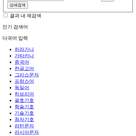
상세검색
결과 내 재검색
인기 검색어
다국어 입력
히라가나
가타카나
중국어
한글고어
그리스문자
프랑스어
독일어
히브리어
괄호기호
학술기호
기술기호
첨자기호
라틴문자
러시아문자