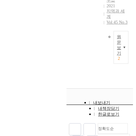
구소
c
로
e
가
e
e
n
e
2021
u
그
r
사
t
지역과 세
d
c
s
s
램
p
계
회
h
i
e
t
i
개
e
Vol.45 No.3
적
e
f
f
o
n
념
r
으
q
f
r
o
g
이
s
로
u
e
o
t
o
원
사
o
대
e
r
m
h
문
n
회
n
두
s
s
n
e
보
t
과
T
a
되
기
t
t
o
r
h
학
h
2
l
고
i
o
n
s
e
의
i
p
있
o
a
-
t
M
발
s
r
다
n
g
m
h
a
전
p
o
.
n
r
i
a
r
을
a
b
노
a
e
g
n
c
설
p
l
년
i
a
r
t
h
명
e
e
기
r
t
a
h
o
하
r
m
에
e
e
n
o
내보내기
n
는
q
s
는
s
x
t
s
내책장담기
W
데
u
i
배
p
한글로보기
t
r
e
a
상
e
n
우
e
e
e
w
s
대
s
a
자
r
n
s
h
h
정확도순
적
t
d
및
t
t
i
o
i
으
i