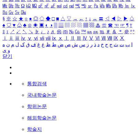
㎒
㎓
㎔
Ω
㏀
㏁
㎊
㎋
㎌
㏖
㏅
㎭
㎮
㎯
㏛
㎩
㎪
㎫
㎬
㏝
㏐
㏓
㏃
㏉
㏜
㏆
§
※
☆
★
○
●
◎
◇
◆
□
■
△
▽
→
←
↑
↓
↔
〓
◁
◀
▷
▶
♤
♠
♡
♥
♧
♣
⊙
◈
▣
◐
◑
▒
▤
▥
▨
▧
▦
▩
♨
☏
☎
☜
☞
¶
†
‡
↕
↗
↙
↖
↘
♭
♩
♪
♬
㉿
㈜
№
㏇
™
㏂
㏘
℡
＃
＆
＊
＠
ª
º
ⅰ
ⅱ
ⅲ
ⅳ
ⅴ
ⅵ
ⅶ
ⅷ
ⅸ
ⅹ
Ⅰ
Ⅱ
Ⅲ
Ⅳ
Ⅴ
Ⅵ
Ⅶ
Ⅷ
Ⅸ
Ⅹ
ا
ب
ت
ث
ج
ح
خ
د
ذ
ر
ز
س
ش
ص
ض
ط
ظ
ع
غ
ف
ق
ک
ل
م
ن
ه
و
ی
닫기
통합검색
국내학술논문
학위논문
해외학술논문
학술지