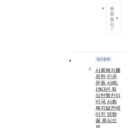
i
O
y
f
원
)
-
문
f
,
b
보
i
e
a
T
기
c
m
s
h
2
u
p
e
e
l
a
d
m
t
t
i
a
i
h
n
i
e
y
t
n
s
a
e
p
i
n
g
u
5
사회복지를
n
d
r
r
위한 민권
s
a
a
p
운동 사례:
o
t
t
o
c
1963년 워
t
e
s
i
싱턴행진이
i
d
e
a
t
c
o
미국 사회
l
u
a
f
복지발전에
i
d
r
t
미친 영향
n
e
e
h
을 중심으
t
s
h
i
로