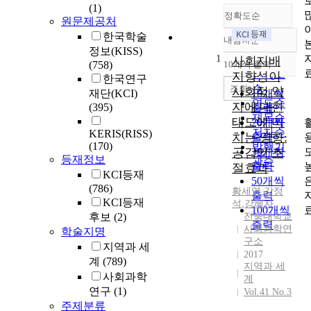
(1)
정확도순
원문제공처
한국학술
내림차순
정확도
정보(KISS)
1
순
사회지배
(758)
10개씩 출력
내림차순
인기도
지향성이
한국연구
순
조회
사회적 약
재단(KCI)
10개씩
연도순
자에 대한
(395)
출력
제목순
태도에 미
20개씩
저자순
KERIS(RISS)
치는 영향:
출력
(170)
발행기
공감의 조
30개씩
등재정보
관순
출력
절효과
KCI등재
50개씩
(786)
황세영
,
강정
출력
KCI등재
석
,
강혜자
100개씩
후보
(2)
전북대학교
출력
사회과학연
학술지명
구소
지역과 세
2017
계
(789)
지역과 세
사회과학
계
연구
(1)
Vol.41 No.3
주제분류