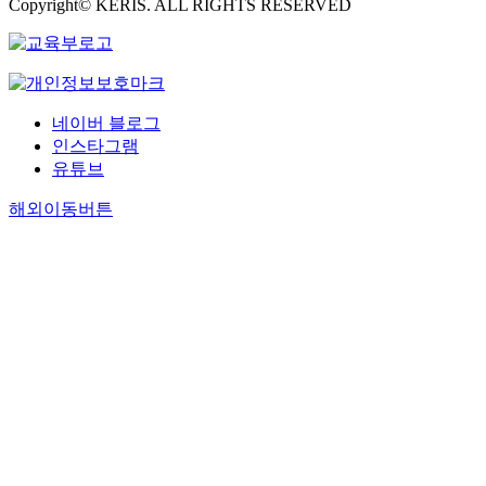
i
Copyright© KERIS. ALL RIGHTS RESERVED
d
나
l
s
t
d
v
사
t
e
타
w
c
h
i
e
회
i
f
날
e
u
e
s
m
학
z
i
가
a
s
L
t
e
,
e
c
능
k
s
i
r
n
심
n
i
성
.
네이버 블로그
i
v
i
t
리
s
t
이
T
o
i
b
인스타그램
s
학
h
s
높
h
n
n
u
유튜브
w
,
i
b
다
e
.
g
t
e
정
p
y
.
해외이동버튼
c
C
C
e
r
치
’
c
본
o
o
o
r
e
학
i
o
연
r
n
n
e
b
,
s
m
구
r
c
d
s
a
경
o
p
는
e
e
i
o
s
제
f
a
고
l
p
t
u
e
학
t
r
령
a
t
i
r
d
등
e
i
자
t
u
o
c
o
다
n
n
우
i
a
n
e
n
양
d
g
울
o
l
s
s
t
한
e
t
의
n
c
o
m
h
사
f
h
보
a
o
f
o
e
회
i
e
호
n
n
F
r
d
과
n