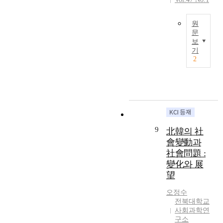
i
c
a
c
e
e
램
m
o
n
e
d
l
을
원
p
l
i
s
s
o
비
문
a
l
n
o
o
p
교
보
i
국
e
g
f
c
m
론
기
r
내
g
a
s
i
e
2
적
s
만
e
n
o
a
n
시
s
6
s
d
c
l
t
각
o
5
t
c
i
e
s
에
c
세
u
o
a
x
o
서
i
이
d
n
l
c
f
검
a
상
e
t
c
l
s
토
l
고
n
e
o
u
o
9
하
北韓의 社
f
령
t
n
n
s
c
면
會變動과
u
인
-
t
f
i
i
서
社會問題 :
n
구
p
o
l
o
a
그
變化와 展
c
의
a
f
i
n
l
유
t
望
증
r
c
c
d
w
사
i
가
t
o
t
i
e
점
오정수
o
와
i
m
a
s
l
과
전북대학교
n
2
c
m
n
t
f
차
사회과학연
i
0
i
u
d
r
a
이
구소