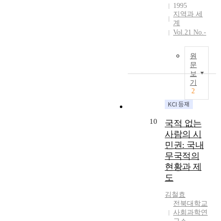
n
2
p
n
t
i
r
1995
점
g
5
a
i
h
b
지역과 세
e
,
.
년
n
t
e
u
계
i
그
T
초
t
y
i
t
Vol.21 No.-
n
리
h
고
s
-
r
e
t
고
i
령
w
b
s
f
h
쿤
원
s
사
e
a
e
e
e
문
의
s
회
r
s
n
w
U
보
파
t
로
e
e
s
e
기
n
라
u
진
a
2
d
e
r
i
다
d
입
s
i
o
p
t
임
y
을
k
n
f
u
e
개
e
앞
e
t
s
b
10
국적 없는
d
념
x
두
d
e
o
l
S
사람의 시
에
p
고
t
g
c
i
t
민권: 국내
비
l
고
o
r
i
c
a
해
무국적의
o
령
c
a
a
r
t
라
현황과 제
r
자
o
t
l
e
e
카
도
e
의
m
e
d
s
s
토
d
심
p
d
i
o
,
스
김철효
i
리
l
c
s
u
f
의
전북대학교
n
문
e
a
t
r
o
사회과학연
프
t
제
t
r
a
c