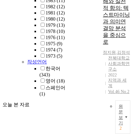
1983
(11)
해와 실천
i
l
1982
(12)
적 함의: 텍
c
a
1981
(12)
i
스트마이닝
t
1980
(12)
t
과 의미연
i
1979
(13)
h
o
결망 분석
1978
(10)
y
n
을 중심으
1976
(11)
p
s
로
1975
(9)
e
h
1974
(7)
r
i
정지원
,
김정석
1973
(5)
a
p
전북대학교
작성언어
c
사회과학연
s
한국어
구소
t
a
(343)
2022
i
m
지역과 세
영어
(18)
v
o
계
스페인어
i
n
Vol.46 No.2
(1)
t
g
y
s
오늘 본 자료
d
원
o
문
i
c
보
s
i
I
기
o
a
n
2
r
l
t
d
d