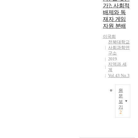
x
e
가?: 사회적
f
a
r
a
n
a
n
s
배제와 독
m
t
r
d
o
재자 게임
i
o
e
a
c
n
자원 분배
f
p
c
i
e
c
o
a
a
이국희
s
o
l
전북대학교
d
l
t
g
사회과학연
i
e
t
h
구소
n
c
m
r
e
2019
i
y
i
u
i
지역과 세
t
t
c
s
m
계
i
o
d
t
p
Vol.43 No.3
v
t
i
i
a
e
h
s
s
c
f
원
e
c
a
t
문
u
n
u
b
s
보
n
e
s
l
T
o
기
c
e
s
e
h
f
2
t
d
i
t
e
t
i
,
o
o
p
h
o
s
n
r
r
e
n
o
s
e
e
c