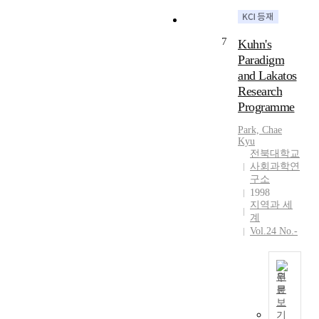
s
c
r
g
s
i
.
i
e
u
e
v
D
a
l
l
n
i
7
Kuhn's
e
l
a
a
t
l
Paradigm
p
d
t
t
s
r
and Lakatos
r
i
e
e
t
i
e
Research
s
d
t
u
g
s
Programme
t
t
h
d
h
s
a
o
e
y
t
Park, Chae
i
n
c
r
e
s
Kyu
o
c
a
e
x
m
전북대학교
n
e
r
l
a
o
사회과학연
,
t
i
a
m
구소
v
o
o
n
t
i
1998
e
n
지역과 세
w
g
i
n
m
e
계
a
f
o
e
e
Vol.24 No.-
o
r
o
n
d
n
f
d
r
s
w
t
t
m
t
h
h
s
h
i
원
h
i
e
o
e
문
g
e
p
t
f
본
보
c
r
v
b
h
t
연
기
o
a