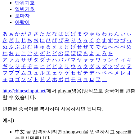
단위기호
일반기호
로마자
아랍어
あ
ぁ
か
が
さ
ざ
た
だ
な
は
ば
ぱ
ま
や
ゃ
ら
わ
ゎ
ん
い
ぃ
き
ぎ
し
じ
ち
ぢ
に
ひ
び
ぴ
み
り
う
ぅ
く
ぐ
す
ず
つ
づ
っ
ぬ
ふ
ぶ
ぷ
む
ゆ
ゅ
る
え
ぇ
け
げ
せ
ぜ
て
で
ね
へ
べ
ぺ
め
れ
お
ぉ
こ
ご
そ
ぞ
と
ど
の
ほ
ぼ
ぽ
も
よ
ょ
ろ
を
ア
ァ
カ
サ
ザ
タ
ダ
ナ
ハ
バ
パ
マ
ヤ
ャ
ラ
ワ
ヮ
ン
イ
ィ
キ
ギ
シ
ジ
チ
ヂ
ニ
ヒ
ビ
ピ
ミ
リ
ウ
ゥ
ク
グ
ス
ズ
ツ
ヅ
ッ
ヌ
フ
ブ
プ
ム
ユ
ュ
ル
エ
ェ
ケ
ゲ
セ
ゼ
テ
デ
ヘ
ベ
ペ
メ
レ
オ
ォ
コ
ゴ
ソ
ゾ
ト
ド
ノ
ホ
ボ
ポ
モ
ヨ
ョ
ロ
ヲ
―
http://chineseinput.net/
에서 pinyin(병음)방식으로 중국어를 변환
할 수 있습니다.
변환된 중국어를 복사하여 사용하시면 됩니다.
예시)
中文 을 입력하시려면
zhongwen
을 입력하시고 space를
누르시면됩니다.