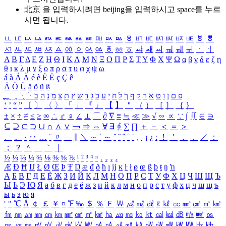
北京 을 입력하시려면
beijing
을 입력하시고 space를 누르
시면 됩니다.
ㅥ
ㅦ
ㅧ
ㅨ
ㅩ
ㅪ
ㅫ
ㅬ
ㅭ
ㅮ
ㅯ
ㅰ
ㅱ
ㅲ
ㅳ
ㅴ
ㅵ
ㅶ
ㅷ
ㅸ
ㅹ
ㅺ
ㅻ
ㅼ
ㅽ
ㅾ
ㅿ
ㆀ
ㆁ
ㆂ
ㆃ
ㆄ
ㆅ
ㆆ
ㆇ
ㆈ
ㆉ
ㆊ
ㆋ
ㆌ
ㆍ
ㆎ
Α
Β
Γ
Δ
Ε
Ζ
Η
Θ
Ι
Κ
Λ
Μ
Ν
Ξ
Ο
Π
Ρ
Σ
Τ
Υ
Φ
Χ
Ψ
Ω
α
β
γ
δ
ε
ζ
η
θ
ι
κ
λ
μ
ν
ξ
ο
π
ρ
σ
τ
υ
φ
χ
ψ
ω
á
à
Á
À
é
è
É
È
ç
Ç
ê
Ä
Ö
Ü
ä
ö
ü
ß
ְ
ֳ
ֲ
ֱ
ָ
ַ
ֵ
ֶ
ִ
ֹ
ּ
ֻ
ׂ
ׁ
ּ
ב
ה
נ
מ
צ
ת
ץ
ש
ד
ג
כ
ע
י
ח
ל
ך
ף
ק
ר
א
ט
ו
ן
ם
פ
‘
’
“
”
〔
〕
〈
〉
「
」
『
』
【
】
＂
（
）
［
］
｛
｝
±
×
÷
≠
≤
≥
∞
∴
♂
♀
∠
⊥
⌒
∂
∇
≡
≒
≪
≫
√
∽
∝
∵
∫
∬
∈
∋
⊆
⊇
⊂
⊃
∪
∩
∧
∨
￢
⇒
⇔
∀
∃
∮
∑
∏
＋
－
＜
＝
＞
、
。
·
‥
…
¨
〃
―
∥
＼
∼
´
～
ˇ
˘
˝
˚
˙
¸
˛
¡
¿
ː
！
＇
，
．
／
：
；
？
＾
＿
｀
｜
½
⅓
⅔
¼
¾
⅛
⅜
⅝
⅞
¹
²
³
⁴
ⁿ
₁
₂
₃
₄
Æ
Ð
Ħ
Ĳ
Ł
Ø
Œ
Þ
Ŧ
Ŋ
æ
đ
ð
ħ
ı
ĳ
ĸ
ŀ
ł
ø
œ
ß
þ
ŧ
ŋ
ŉ
А
Б
В
Г
Д
Е
Ё
Ж
З
И
Й
К
Л
М
Н
О
П
Р
С
Т
У
Ф
Х
Ц
Ч
Ш
Щ
Ъ
Ы
Ь
Э
Ю
Я
а
б
в
г
д
е
ё
ж
з
и
й
к
л
м
н
о
п
р
с
т
у
ф
х
ц
ч
ш
щ
ъ
ы
ь
э
ю
я
′
″
℃
Å
￠
￡
￥
¤
℉
‰
＄
％
Ｆ
￦
㎕
㎖
㎗
ℓ
㎘
㏄
㎣
㎤
㎥
㎦
㎙
㎚
㎛
㎜
㎝
㎞
㎟
㎠
㎡
㎢
㏊
㎍
㎎
㎏
㏏
㎈
㎉
㏈
㎧
㎨
㎰
㎱
㎲
㎳
㎴
㎵
㎶
㎷
㎸
㎹
㎀
㎁
㎂
㎃
㎄
㎺
㎻
㎽
㎾
㎿
㎐
㎑