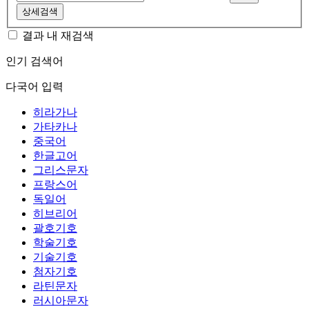
상세검색
결과 내 재검색
인기 검색어
다국어 입력
히라가나
가타카나
중국어
한글고어
그리스문자
프랑스어
독일어
히브리어
괄호기호
학술기호
기술기호
첨자기호
라틴문자
러시아문자