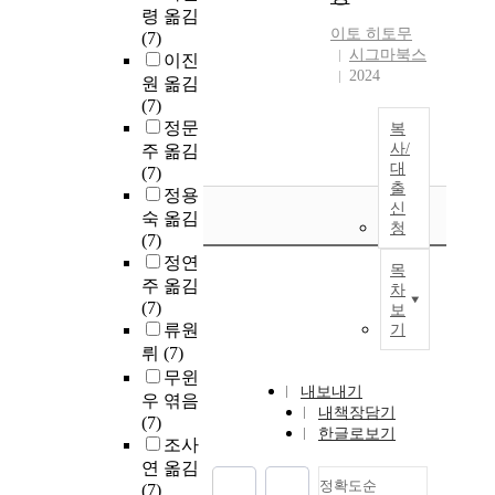
령 옮김
이토 히토무
(7)
시그마북스
이진
2024
원 옮김
(7)
정문
복
사/
주 옮김
대
(7)
출
정용
신
숙 옮김
청
(7)
정연
목
주 옮김
차
(7)
보
류원
기
뤼
(7)
무윈
내보내기
우 엮음
내책장담기
(7)
한글로보기
조사
연 옮김
정확도순
(7)