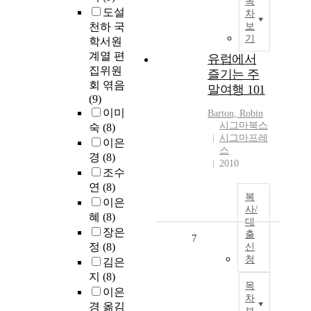
목
도설
차
천하 국
보
기
학서원
계열 편
유럽에서
집위원
즐기는 주
회 엮음
말여행 101
(9)
이미
Barton, Robin
시그마북스
숙
(8)
시그마프레
이은
스
경
(8)
2010
조수
연
(8)
복
이은
사/
혜
(8)
대
장은
출
7
정
(8)
신
청
김은
지
(8)
목
이은
차
경 옮김
보