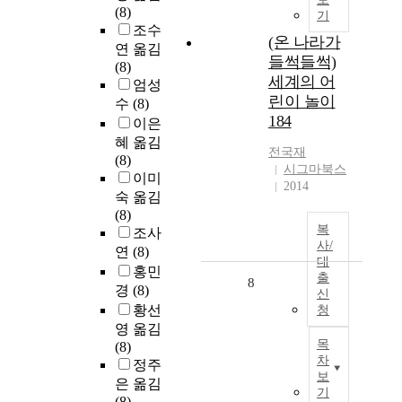
(8)
기
조수
(온 나라가
연 옮김
들썩들썩)
(8)
세계의 어
엄성
린이 놀이
수
(8)
184
이은
혜 옮김
전국재
(8)
시그마북스
이미
2014
숙 옮김
(8)
복
조사
사/
연
(8)
대
홍민
출
8
경
(8)
신
황선
청
영 옮김
목
(8)
차
정주
보
은 옮김
기
(8)