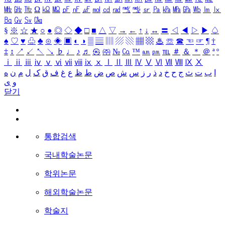
㎒
㎓
㎔
Ω
㏀
㏁
㎊
㎋
㎌
㏖
㏅
㎭
㎮
㎯
㏛
㎩
㎪
㎫
㎬
㏝
㏐
㏓
㏃
㏉
㏜
㏆
§
※
☆
★
○
●
◎
◇
◆
□
■
△
▽
→
←
↑
↓
↔
〓
◁
◀
▷
▶
♤
♠
♡
♥
♧
♣
⊙
◈
▣
◐
◑
▒
▤
▥
▨
▧
▦
▩
♨
☏
☎
☜
☞
¶
†
‡
↕
↗
↙
↖
↘
♭
♩
♪
♬
㉿
㈜
№
㏇
™
㏂
㏘
℡
＃
＆
＊
＠
ª
º
ⅰ
ⅱ
ⅲ
ⅳ
ⅴ
ⅵ
ⅶ
ⅷ
ⅸ
ⅹ
Ⅰ
Ⅱ
Ⅲ
Ⅳ
Ⅴ
Ⅵ
Ⅶ
Ⅷ
Ⅸ
Ⅹ
ا
ب
ت
ث
ج
ح
خ
د
ذ
ر
ز
س
ش
ص
ض
ط
ظ
ع
غ
ف
ق
ک
ل
م
ن
ه
و
ی
닫기
통합검색
국내학술논문
학위논문
해외학술논문
학술지