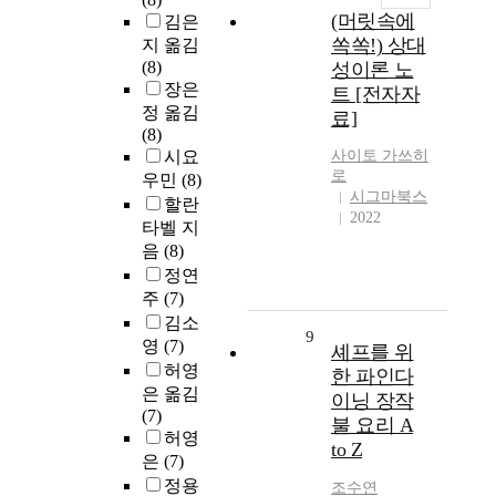
(머릿속에
김은
쏙쏙!) 상대
지 옮김
(8)
성이론 노
장은
트 [전자자
정 옮김
료]
(8)
시요
사이토 가쓰히
로
우민
(8)
시그마북스
할란
2022
타벨 지
음
(8)
정연
주
(7)
김소
9
영
(7)
셰프를 위
허영
한 파인다
은 옮김
이닝 장작
(7)
불 요리 A
허영
to Z
은
(7)
정용
조수연