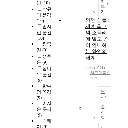
차
인
(10)
보
박유
기
미 옮김
와인 심플 :
(10)
세계 최고
임지
의 소믈리
인 옮김
(10)
에 알도 솜
정종
이 안내하
진
(9)
는 와인의
정주
세계
은
(9)
Sohm, Aldo
정미
시그마북스
우 옮김
2020
(9)
한수
영 옮김
복
사/
(9)
대
이지
출
6
은 옮김
신
(9)
청
쉬레
이
(9)