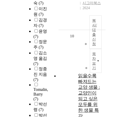
숙
(7)
시그마북스
2024
이진
원
(7)
김경
복
자
(7)
사/
대
윤영
출
10
(7)
신
정문
청
주
(7)
김소
목
영 옮김
차
(7)
보
기
정종
진 지음
읽을수록
(7)
빠져드는
교양 생물 :
Tomalin,
교양인이
Barry
되고 싶은
(7)
박선
모두를 위
령
(7)
한 생물 특
박선
강