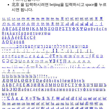
北京 을 입력하시려면
beijing
을 입력하시고 space를 누르
시면 됩니다.
ㅥ
ㅦ
ㅧ
ㅨ
ㅩ
ㅪ
ㅫ
ㅬ
ㅭ
ㅮ
ㅯ
ㅰ
ㅱ
ㅲ
ㅳ
ㅴ
ㅵ
ㅶ
ㅷ
ㅸ
ㅹ
ㅺ
ㅻ
ㅼ
ㅽ
ㅾ
ㅿ
ㆀ
ㆁ
ㆂ
ㆃ
ㆄ
ㆅ
ㆆ
ㆇ
ㆈ
ㆉ
ㆊ
ㆋ
ㆌ
ㆍ
ㆎ
Α
Β
Γ
Δ
Ε
Ζ
Η
Θ
Ι
Κ
Λ
Μ
Ν
Ξ
Ο
Π
Ρ
Σ
Τ
Υ
Φ
Χ
Ψ
Ω
α
β
γ
δ
ε
ζ
η
θ
ι
κ
λ
μ
ν
ξ
ο
π
ρ
σ
τ
υ
φ
χ
ψ
ω
á
à
Á
À
é
è
É
È
ç
Ç
ê
Ä
Ö
Ü
ä
ö
ü
ß
ְ
ֳ
ֲ
ֱ
ָ
ַ
ֵ
ֶ
ִ
ֹ
ּ
ֻ
ׂ
ׁ
ּ
ב
ה
נ
מ
צ
ת
ץ
ש
ד
ג
כ
ע
י
ח
ל
ך
ף
ק
ר
א
ט
ו
ן
ם
פ
‘
’
“
”
〔
〕
〈
〉
「
」
『
』
【
】
＂
（
）
［
］
｛
｝
±
×
÷
≠
≤
≥
∞
∴
♂
♀
∠
⊥
⌒
∂
∇
≡
≒
≪
≫
√
∽
∝
∵
∫
∬
∈
∋
⊆
⊇
⊂
⊃
∪
∩
∧
∨
￢
⇒
⇔
∀
∃
∮
∑
∏
＋
－
＜
＝
＞
、
。
·
‥
…
¨
〃
―
∥
＼
∼
´
～
ˇ
˘
˝
˚
˙
¸
˛
¡
¿
ː
！
＇
，
．
／
：
；
？
＾
＿
｀
｜
½
⅓
⅔
¼
¾
⅛
⅜
⅝
⅞
¹
²
³
⁴
ⁿ
₁
₂
₃
₄
Æ
Ð
Ħ
Ĳ
Ł
Ø
Œ
Þ
Ŧ
Ŋ
æ
đ
ð
ħ
ı
ĳ
ĸ
ŀ
ł
ø
œ
ß
þ
ŧ
ŋ
ŉ
А
Б
В
Г
Д
Е
Ё
Ж
З
И
Й
К
Л
М
Н
О
П
Р
С
Т
У
Ф
Х
Ц
Ч
Ш
Щ
Ъ
Ы
Ь
Э
Ю
Я
а
б
в
г
д
е
ё
ж
з
и
й
к
л
м
н
о
п
р
с
т
у
ф
х
ц
ч
ш
щ
ъ
ы
ь
э
ю
я
′
″
℃
Å
￠
￡
￥
¤
℉
‰
＄
％
Ｆ
￦
㎕
㎖
㎗
ℓ
㎘
㏄
㎣
㎤
㎥
㎦
㎙
㎚
㎛
㎜
㎝
㎞
㎟
㎠
㎡
㎢
㏊
㎍
㎎
㎏
㏏
㎈
㎉
㏈
㎧
㎨
㎰
㎱
㎲
㎳
㎴
㎵
㎶
㎷
㎸
㎹
㎀
㎁
㎂
㎃
㎄
㎺
㎻
㎽
㎾
㎿
㎐
㎑