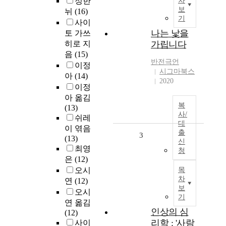
정한
차
보
뉘
(16)
기
사이
나는 낯을
토 가쓰
히로 지
가립니다
음
(15)
반전극언
이정
시그마북스
아
(14)
2020
이정
아 옮김
복
(13)
사/
쉬레
대
이 엮음
출
3
(13)
신
최영
청
은
(12)
오시
목
차
연
(12)
보
오시
기
연 옮김
인상의 심
(12)
리학 : '사람
사이