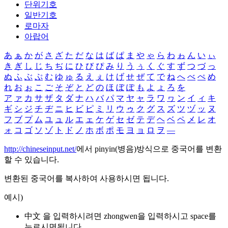
단위기호
일반기호
로마자
아랍어
あ
ぁ
か
が
さ
ざ
た
だ
な
は
ば
ぱ
ま
や
ゃ
ら
わ
ゎ
ん
い
ぃ
き
ぎ
し
じ
ち
ぢ
に
ひ
び
ぴ
み
り
う
ぅ
く
ぐ
す
ず
つ
づ
っ
ぬ
ふ
ぶ
ぷ
む
ゆ
ゅ
る
え
ぇ
け
げ
せ
ぜ
て
で
ね
へ
べ
ぺ
め
れ
お
ぉ
こ
ご
そ
ぞ
と
ど
の
ほ
ぼ
ぽ
も
よ
ょ
ろ
を
ア
ァ
カ
サ
ザ
タ
ダ
ナ
ハ
バ
パ
マ
ヤ
ャ
ラ
ワ
ヮ
ン
イ
ィ
キ
ギ
シ
ジ
チ
ヂ
ニ
ヒ
ビ
ピ
ミ
リ
ウ
ゥ
ク
グ
ス
ズ
ツ
ヅ
ッ
ヌ
フ
ブ
プ
ム
ユ
ュ
ル
エ
ェ
ケ
ゲ
セ
ゼ
テ
デ
ヘ
ベ
ペ
メ
レ
オ
ォ
コ
ゴ
ソ
ゾ
ト
ド
ノ
ホ
ボ
ポ
モ
ヨ
ョ
ロ
ヲ
―
http://chineseinput.net/
에서 pinyin(병음)방식으로 중국어를 변환
할 수 있습니다.
변환된 중국어를 복사하여 사용하시면 됩니다.
예시)
中文 을 입력하시려면
zhongwen
을 입력하시고 space를
누르시면됩니다.