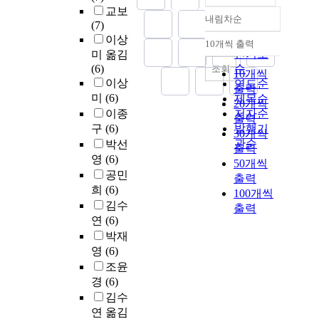
교보
내림차순
정확도
(7)
순
이상
10개씩 출력
내림차순
인기도
미 옮김
(6)
순
조회
10개씩
이상
연도순
출력
미
(6)
제목순
20개씩
이종
저자순
출력
구
(6)
발행기
30개씩
관순
박선
출력
영
(6)
50개씩
공민
출력
희
(6)
100개씩
김수
출력
연
(6)
박재
영
(6)
조윤
경
(6)
김수
연 옮김