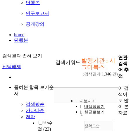
단행본
연구보고서
공개강의
home
단행본
검색결과 좁혀 보기
연관
발행기관 : 시
검색키워드
검색
그마북스
선택해제
어 추
(검색결과
1,346
건)
천
좁혀본 항목 보기순
이 검
서
색어
로 많
내보내기
검색량순
이 본
내책장담기
가나다순
한글로보기
자료
1
저자
박수
정확도순
철
(23)