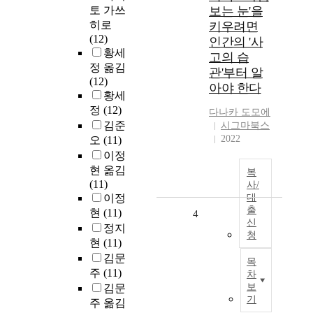
토 가쓰
보는 눈'을
히로
키우려면
(12)
인간의 '사
황세
고의 습
정 옮김
관'부터 알
(12)
아야 한다
황세
정
(12)
다나카 도모에
김준
시그마북스
2022
오
(11)
이정
현 옮김
복
(11)
사/
이정
대
출
현
(11)
4
신
정지
청
현
(11)
김문
목
주
(11)
차
보
김문
기
주 옮김