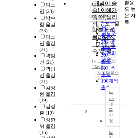
활용
(개념이 술
임소
내림차순
정확도
도 높
술! 이해가
연
(23)
순
은 자
10개씩 출력
쏙쏙!)물리
박수
내림차순
인기도
료
의 구조 : 물
철 옮김
순
조회
10개씩
리를 전혀
(23)
연도순
출력
임소
몰라도 신
제목순
20개씩
연 옮김
나게 읽을
저자순
출력
(21)
수 있다!
발행기
30개씩
곽범
관순
[시그마북스]
출력
신
(21)
편집부
50개씩
곽범
시그마북스
출력
신 옮김
2021
100개씩
(21)
출력
김정
복
환 옮김
사/
(19)
대
김정
출
2
환
(19)
신
정한
청
뉘 옮김
(16)
목