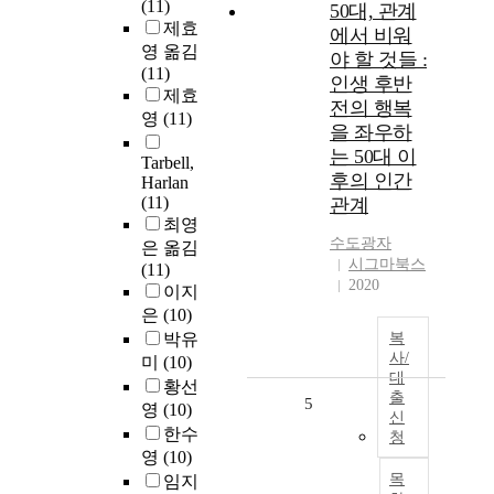
(11)
50대, 관계
제효
에서 비워
영 옮김
야 할 것들 :
(11)
인생 후반
제효
전의 행복
영
(11)
을 좌우하
는 50대 이
Tarbell,
후의 인간
Harlan
(11)
관계
최영
수도광자
은 옮김
시그마북스
(11)
2020
이지
은
(10)
박유
복
사/
미
(10)
대
황선
출
5
영
(10)
신
한수
청
영
(10)
목
임지