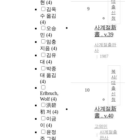
대
현
(4)
출
9
김옥
신
수 옮김
청
(4)
사계절新
오승
書 . v.39
민
(4)
임충
사계절출판
지음
(4)
사
김유
1987
대
(4)
박종
복
대 옮김
사/
(4)
대
출
10
Erlbruch,
신
Wolf
(4)
청
洪碧
사계절新
初 저
(4)
書 . v.40
이금
이
(4)
고영민
윤정
사계절출
판사
주 그림