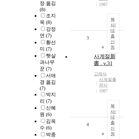
정 옮김
1987
(8)
조지
복
욱
(8)
사/
강정
대
연
(7)
출
3
신
황선
청
미
(7)
햇살
사계절新
과나무
書 . v.31
꾼
(7)
고재식
서애
사계절출
경 옮김
판사
(7)
1987
박지
리
(7)
복
신혜
사/
원
(6)
대
김옥
출
4
수
(6)
신
청
박종