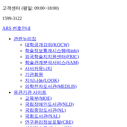
고객센터 (평일: 09:00~18:00)
1599-3122
ARS 번호안내
관련누리집
대학공개강의(KOCW)
학술정보통계시스템(Rinfo)
외국학술지지원센터(FRIC)
학술관계분석서비스(SAM)
사서커뮤니티
기관회원
지식나눔(LOOK)
의학전자도서관(MEDLIS)
유관기관 사이트
교육부(MOE)
국립장애인도서관(NLD)
국립중앙도서관(NL)
국회도서관(NAL)
연구윤리정보포털(CRE)