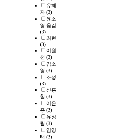
유혜
자
(3)
윤소
영 옮김
(3)
최현
(3)
이원
천
(3)
김소
영
(3)
조성
(3)
신홍
철
(3)
이은
홍
(3)
유정
림
(3)
임영
태
(3)