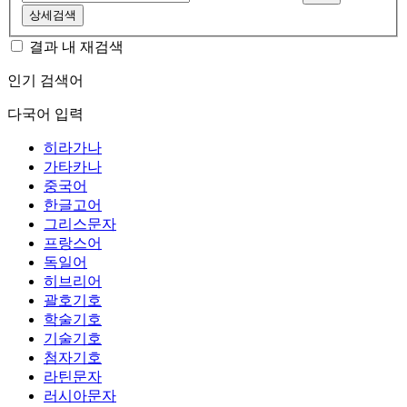
상세검색
결과 내 재검색
인기 검색어
다국어 입력
히라가나
가타카나
중국어
한글고어
그리스문자
프랑스어
독일어
히브리어
괄호기호
학술기호
기술기호
첨자기호
라틴문자
러시아문자