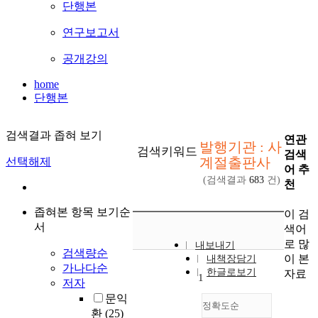
단행본
연구보고서
공개강의
home
단행본
검색결과 좁혀 보기
연관
발행기관 : 사
검색키워드
검색
계절출판사
선택해제
어 추
(검색결과
683
건)
천
좁혀본 항목 보기순
이 검
서
색어
로 많
내보내기
검색량순
이 본
내책장담기
가나다순
한글로보기
자료
1
저자
문익
정확도순
환
(25)