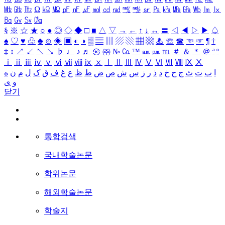
㎒
㎓
㎔
Ω
㏀
㏁
㎊
㎋
㎌
㏖
㏅
㎭
㎮
㎯
㏛
㎩
㎪
㎫
㎬
㏝
㏐
㏓
㏃
㏉
㏜
㏆
§
※
☆
★
○
●
◎
◇
◆
□
■
△
▽
→
←
↑
↓
↔
〓
◁
◀
▷
▶
♤
♠
♡
♥
♧
♣
⊙
◈
▣
◐
◑
▒
▤
▥
▨
▧
▦
▩
♨
☏
☎
☜
☞
¶
†
‡
↕
↗
↙
↖
↘
♭
♩
♪
♬
㉿
㈜
№
㏇
™
㏂
㏘
℡
＃
＆
＊
＠
ª
º
ⅰ
ⅱ
ⅲ
ⅳ
ⅴ
ⅵ
ⅶ
ⅷ
ⅸ
ⅹ
Ⅰ
Ⅱ
Ⅲ
Ⅳ
Ⅴ
Ⅵ
Ⅶ
Ⅷ
Ⅸ
Ⅹ
ا
ب
ت
ث
ج
ح
خ
د
ذ
ر
ز
س
ش
ص
ض
ط
ظ
ع
غ
ف
ق
ک
ل
م
ن
ه
و
ی
닫기
통합검색
국내학술논문
학위논문
해외학술논문
학술지