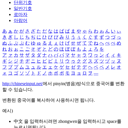
단위기호
일반기호
로마자
아랍어
あ
ぁ
か
が
さ
ざ
た
だ
な
は
ば
ぱ
ま
や
ゃ
ら
わ
ゎ
ん
い
ぃ
き
ぎ
し
じ
ち
ぢ
に
ひ
び
ぴ
み
り
う
ぅ
く
ぐ
す
ず
つ
づ
っ
ぬ
ふ
ぶ
ぷ
む
ゆ
ゅ
る
え
ぇ
け
げ
せ
ぜ
て
で
ね
へ
べ
ぺ
め
れ
お
ぉ
こ
ご
そ
ぞ
と
ど
の
ほ
ぼ
ぽ
も
よ
ょ
ろ
を
ア
ァ
カ
サ
ザ
タ
ダ
ナ
ハ
バ
パ
マ
ヤ
ャ
ラ
ワ
ヮ
ン
イ
ィ
キ
ギ
シ
ジ
チ
ヂ
ニ
ヒ
ビ
ピ
ミ
リ
ウ
ゥ
ク
グ
ス
ズ
ツ
ヅ
ッ
ヌ
フ
ブ
プ
ム
ユ
ュ
ル
エ
ェ
ケ
ゲ
セ
ゼ
テ
デ
ヘ
ベ
ペ
メ
レ
オ
ォ
コ
ゴ
ソ
ゾ
ト
ド
ノ
ホ
ボ
ポ
モ
ヨ
ョ
ロ
ヲ
―
http://chineseinput.net/
에서 pinyin(병음)방식으로 중국어를 변환
할 수 있습니다.
변환된 중국어를 복사하여 사용하시면 됩니다.
예시)
中文 을 입력하시려면
zhongwen
을 입력하시고 space를
누르시면됩니다.