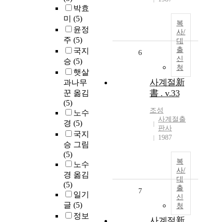
박효
미
(5)
복
윤정
사/
주
(5)
대
출
국지
6
신
승
(5)
청
햇살
사계절新
과나무
書 . v.33
꾼 옮김
(5)
조성
노수
사계절출
경
(5)
판사
국지
1987
승 그림
(5)
복
노수
사/
경 옮김
대
(5)
출
7
일기
신
글
(5)
청
정보
사계절新