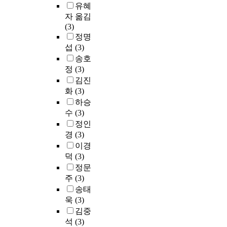
유혜
자 옮김
(3)
정명
섭
(3)
송호
정
(3)
김진
화
(3)
하승
수
(3)
정인
경
(3)
이경
덕
(3)
정문
주
(3)
송태
욱
(3)
김중
석
(3)