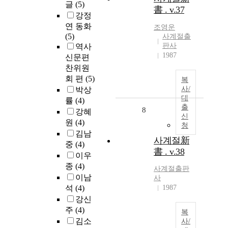
글
(5)
書 . v.37
강정
연 동화
조영운
(5)
사계절출
판사
역사
1987
신문편
찬위원
회 편
(5)
복
사/
박상
대
률
(4)
출
8
강혜
신
원
(4)
청
김남
사계절新
중
(4)
書 . v.38
이우
종
(4)
사계절출판
이남
사
석
(4)
1987
강신
주
(4)
복
김소
사/