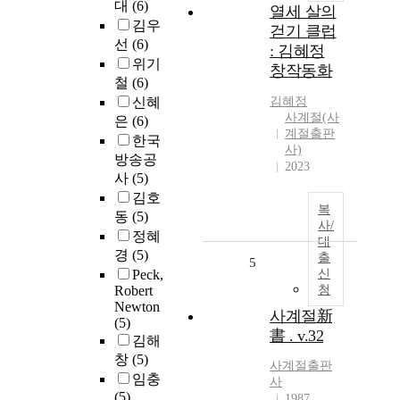
대
(6)
열세 살의
김우
걷기 클럽
선
(6)
: 김혜정
위기
창작동화
철
(6)
신혜
김혜정
사계절(사
은
(6)
계절출판
한국
사)
방송공
2023
사
(5)
김호
복
동
(5)
사/
정혜
대
경
(5)
출
5
Peck,
신
Robert
청
Newton
사계절新
(5)
書 . v.32
김해
창
(5)
사계절출판
임충
사
(5)
1987