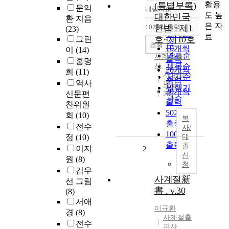
활용
(특별부록)
문익
내림차순
정확도
도 높
대한민국
환 지음
순
은 자
10개씩 출력
헌법 : 제1
(23)
내림차순
인기도
료
호~제10호
그린
순
조회
10개씩
이
(14)
연도순
사계절출판
출력
홍명
사
제목순
20개씩
희
(11)
사계절출
저자순
출력
역사
판사
발행기
30개씩
신문편
2017
관순
출력
찬위원
50개씩
회
(10)
복
출력
전수
사/
100개씩
정
(10)
대
출력
출
이지
2
신
원
(8)
청
김우
사계절新
선 그림
書 . v.30
(8)
서애
이규환
경
(8)
사계절출
전수
판사