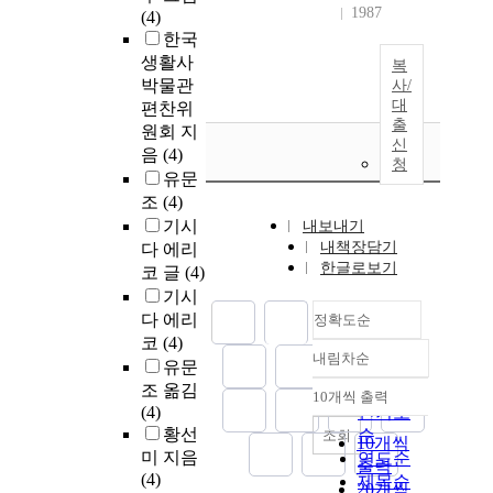
1987
(4)
한국
생활사
복
박물관
사/
대
편찬위
출
원회 지
신
음
(4)
청
유문
조
(4)
기시
내보내기
내책장담기
다 에리
한글로보기
코 글
(4)
기시
다 에리
정확도순
코
(4)
내림차순
정확도
유문
순
조 옮김
10개씩 출력
내림차순
(4)
인기도
황선
순
조회
10개씩
미 지음
연도순
출력
(4)
제목순
20개씩