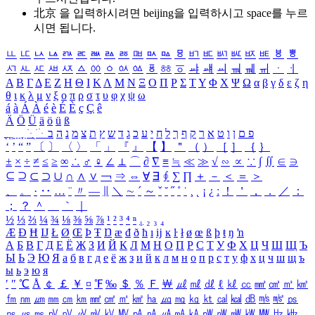
北京 을 입력하시려면
beijing
을 입력하시고 space를 누르
시면 됩니다.
ㅥ
ㅦ
ㅧ
ㅨ
ㅩ
ㅪ
ㅫ
ㅬ
ㅭ
ㅮ
ㅯ
ㅰ
ㅱ
ㅲ
ㅳ
ㅴ
ㅵ
ㅶ
ㅷ
ㅸ
ㅹ
ㅺ
ㅻ
ㅼ
ㅽ
ㅾ
ㅿ
ㆀ
ㆁ
ㆂ
ㆃ
ㆄ
ㆅ
ㆆ
ㆇ
ㆈ
ㆉ
ㆊ
ㆋ
ㆌ
ㆍ
ㆎ
Α
Β
Γ
Δ
Ε
Ζ
Η
Θ
Ι
Κ
Λ
Μ
Ν
Ξ
Ο
Π
Ρ
Σ
Τ
Υ
Φ
Χ
Ψ
Ω
α
β
γ
δ
ε
ζ
η
θ
ι
κ
λ
μ
ν
ξ
ο
π
ρ
σ
τ
υ
φ
χ
ψ
ω
á
à
Á
À
é
è
É
È
ç
Ç
ê
Ä
Ö
Ü
ä
ö
ü
ß
ְ
ֳ
ֲ
ֱ
ָ
ַ
ֵ
ֶ
ִ
ֹ
ּ
ֻ
ׂ
ׁ
ּ
ב
ה
נ
מ
צ
ת
ץ
ש
ד
ג
כ
ע
י
ח
ל
ך
ף
ק
ר
א
ט
ו
ן
ם
פ
‘
’
“
”
〔
〕
〈
〉
「
」
『
』
【
】
＂
（
）
［
］
｛
｝
±
×
÷
≠
≤
≥
∞
∴
♂
♀
∠
⊥
⌒
∂
∇
≡
≒
≪
≫
√
∽
∝
∵
∫
∬
∈
∋
⊆
⊇
⊂
⊃
∪
∩
∧
∨
￢
⇒
⇔
∀
∃
∮
∑
∏
＋
－
＜
＝
＞
、
。
·
‥
…
¨
〃
―
∥
＼
∼
´
～
ˇ
˘
˝
˚
˙
¸
˛
¡
¿
ː
！
＇
，
．
／
：
；
？
＾
＿
｀
｜
½
⅓
⅔
¼
¾
⅛
⅜
⅝
⅞
¹
²
³
⁴
ⁿ
₁
₂
₃
₄
Æ
Ð
Ħ
Ĳ
Ł
Ø
Œ
Þ
Ŧ
Ŋ
æ
đ
ð
ħ
ı
ĳ
ĸ
ŀ
ł
ø
œ
ß
þ
ŧ
ŋ
ŉ
А
Б
В
Г
Д
Е
Ё
Ж
З
И
Й
К
Л
М
Н
О
П
Р
С
Т
У
Ф
Х
Ц
Ч
Ш
Щ
Ъ
Ы
Ь
Э
Ю
Я
а
б
в
г
д
е
ё
ж
з
и
й
к
л
м
н
о
п
р
с
т
у
ф
х
ц
ч
ш
щ
ъ
ы
ь
э
ю
я
′
″
℃
Å
￠
￡
￥
¤
℉
‰
＄
％
Ｆ
￦
㎕
㎖
㎗
ℓ
㎘
㏄
㎣
㎤
㎥
㎦
㎙
㎚
㎛
㎜
㎝
㎞
㎟
㎠
㎡
㎢
㏊
㎍
㎎
㎏
㏏
㎈
㎉
㏈
㎧
㎨
㎰
㎱
㎲
㎳
㎴
㎵
㎶
㎷
㎸
㎹
㎀
㎁
㎂
㎃
㎄
㎺
㎻
㎽
㎾
㎿
㎐
㎑