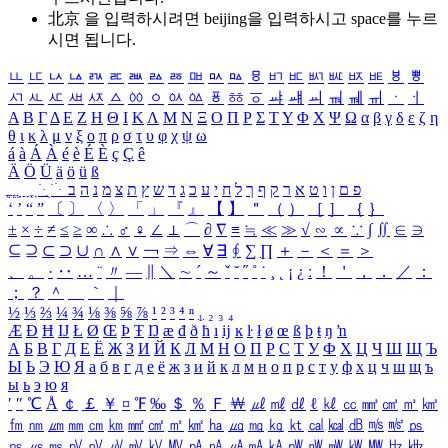
北京 을 입력하시려면
beijing
을 입력하시고 space를 누르
시면 됩니다.
ㅥ
ㅦ
ㅧ
ㅨ
ㅩ
ㅪ
ㅫ
ㅬ
ㅭ
ㅮ
ㅯ
ㅰ
ㅱ
ㅲ
ㅳ
ㅴ
ㅵ
ㅶ
ㅷ
ㅸ
ㅹ
ㅺ
ㅻ
ㅼ
ㅽ
ㅾ
ㅿ
ㆀ
ㆁ
ㆂ
ㆃ
ㆄ
ㆅ
ㆆ
ㆇ
ㆈ
ㆉ
ㆊ
ㆋ
ㆌ
ㆍ
ㆎ
Α
Β
Γ
Δ
Ε
Ζ
Η
Θ
Ι
Κ
Λ
Μ
Ν
Ξ
Ο
Π
Ρ
Σ
Τ
Υ
Φ
Χ
Ψ
Ω
α
β
γ
δ
ε
ζ
η
θ
ι
κ
λ
μ
ν
ξ
ο
π
ρ
σ
τ
υ
φ
χ
ψ
ω
á
à
Á
À
é
è
É
È
ç
Ç
ê
Ä
Ö
Ü
ä
ö
ü
ß
ְ
ֳ
ֲ
ֱ
ָ
ַ
ֵ
ֶ
ִ
ֹ
ּ
ֻ
ׂ
ׁ
ּ
ב
ה
נ
מ
צ
ת
ץ
ש
ד
ג
כ
ע
י
ח
ל
ך
ף
ק
ר
א
ט
ו
ן
ם
פ
‘
’
“
”
〔
〕
〈
〉
「
」
『
』
【
】
＂
（
）
［
］
｛
｝
±
×
÷
≠
≤
≥
∞
∴
♂
♀
∠
⊥
⌒
∂
∇
≡
≒
≪
≫
√
∽
∝
∵
∫
∬
∈
∋
⊆
⊇
⊂
⊃
∪
∩
∧
∨
￢
⇒
⇔
∀
∃
∮
∑
∏
＋
－
＜
＝
＞
、
。
·
‥
…
¨
〃
―
∥
＼
∼
´
～
ˇ
˘
˝
˚
˙
¸
˛
¡
¿
ː
！
＇
，
．
／
：
；
？
＾
＿
｀
｜
½
⅓
⅔
¼
¾
⅛
⅜
⅝
⅞
¹
²
³
⁴
ⁿ
₁
₂
₃
₄
Æ
Ð
Ħ
Ĳ
Ł
Ø
Œ
Þ
Ŧ
Ŋ
æ
đ
ð
ħ
ı
ĳ
ĸ
ŀ
ł
ø
œ
ß
þ
ŧ
ŋ
ŉ
А
Б
В
Г
Д
Е
Ё
Ж
З
И
Й
К
Л
М
Н
О
П
Р
С
Т
У
Ф
Х
Ц
Ч
Ш
Щ
Ъ
Ы
Ь
Э
Ю
Я
а
б
в
г
д
е
ё
ж
з
и
й
к
л
м
н
о
п
р
с
т
у
ф
х
ц
ч
ш
щ
ъ
ы
ь
э
ю
я
′
″
℃
Å
￠
￡
￥
¤
℉
‰
＄
％
Ｆ
￦
㎕
㎖
㎗
ℓ
㎘
㏄
㎣
㎤
㎥
㎦
㎙
㎚
㎛
㎜
㎝
㎞
㎟
㎠
㎡
㎢
㏊
㎍
㎎
㎏
㏏
㎈
㎉
㏈
㎧
㎨
㎰
㎱
㎲
㎳
㎴
㎵
㎶
㎷
㎸
㎹
㎀
㎁
㎂
㎃
㎄
㎺
㎻
㎽
㎾
㎿
㎐
㎑