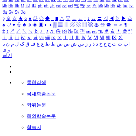
㎒
㎓
㎔
Ω
㏀
㏁
㎊
㎋
㎌
㏖
㏅
㎭
㎮
㎯
㏛
㎩
㎪
㎫
㎬
㏝
㏐
㏓
㏃
㏉
㏜
㏆
§
※
☆
★
○
●
◎
◇
◆
□
■
△
▽
→
←
↑
↓
↔
〓
◁
◀
▷
▶
♤
♠
♡
♥
♧
♣
⊙
◈
▣
◐
◑
▒
▤
▥
▨
▧
▦
▩
♨
☏
☎
☜
☞
¶
†
‡
↕
↗
↙
↖
↘
♭
♩
♪
♬
㉿
㈜
№
㏇
™
㏂
㏘
℡
＃
＆
＊
＠
ª
º
ⅰ
ⅱ
ⅲ
ⅳ
ⅴ
ⅵ
ⅶ
ⅷ
ⅸ
ⅹ
Ⅰ
Ⅱ
Ⅲ
Ⅳ
Ⅴ
Ⅵ
Ⅶ
Ⅷ
Ⅸ
Ⅹ
ا
ب
ت
ث
ج
ح
خ
د
ذ
ر
ز
س
ش
ص
ض
ط
ظ
ع
غ
ف
ق
ک
ل
م
ن
ه
و
ی
닫기
통합검색
국내학술논문
학위논문
해외학술논문
학술지