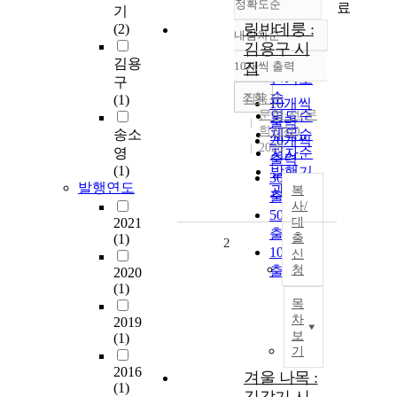
정확도순
료
기
링반데룽 :
(2)
내림차순
정확도
김용구 시
순
김용
10개씩 출력
집
내림차순
인기도
구
순
조회
(1)
김용구
10개씩
문학·선(문
연도순
출력
학선社)
송소
제목순
20개씩
2020
영
저자순
출력
(1)
발행기
30개씩
발행연도
관순
복
출력
사/
50개씩
2021
대
출력
(1)
출
2
100개씩
신
출력
청
2020
(1)
목
차
2019
보
(1)
기
2016
겨울 나목 :
(1)