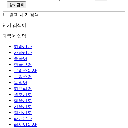
상세검색
결과 내 재검색
인기 검색어
다국어 입력
히라가나
가타카나
중국어
한글고어
그리스문자
프랑스어
독일어
히브리어
괄호기호
학술기호
기술기호
첨자기호
라틴문자
러시아문자