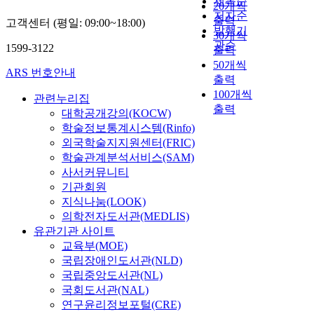
제목순
20개씩
저자순
출력
고객센터 (평일: 09:00~18:00)
발행기
30개씩
관순
1599-3122
출력
50개씩
ARS 번호안내
출력
100개씩
관련누리집
출력
대학공개강의(KOCW)
학술정보통계시스템(Rinfo)
외국학술지지원센터(FRIC)
학술관계분석서비스(SAM)
사서커뮤니티
기관회원
지식나눔(LOOK)
의학전자도서관(MEDLIS)
유관기관 사이트
교육부(MOE)
국립장애인도서관(NLD)
국립중앙도서관(NL)
국회도서관(NAL)
연구윤리정보포털(CRE)