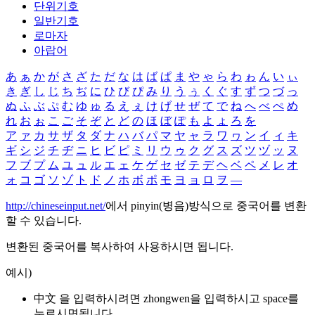
단위기호
일반기호
로마자
아랍어
あ
ぁ
か
が
さ
ざ
た
だ
な
は
ば
ぱ
ま
や
ゃ
ら
わ
ゎ
ん
い
ぃ
き
ぎ
し
じ
ち
ぢ
に
ひ
び
ぴ
み
り
う
ぅ
く
ぐ
す
ず
つ
づ
っ
ぬ
ふ
ぶ
ぷ
む
ゆ
ゅ
る
え
ぇ
け
げ
せ
ぜ
て
で
ね
へ
べ
ぺ
め
れ
お
ぉ
こ
ご
そ
ぞ
と
ど
の
ほ
ぼ
ぽ
も
よ
ょ
ろ
を
ア
ァ
カ
サ
ザ
タ
ダ
ナ
ハ
バ
パ
マ
ヤ
ャ
ラ
ワ
ヮ
ン
イ
ィ
キ
ギ
シ
ジ
チ
ヂ
ニ
ヒ
ビ
ピ
ミ
リ
ウ
ゥ
ク
グ
ス
ズ
ツ
ヅ
ッ
ヌ
フ
ブ
プ
ム
ユ
ュ
ル
エ
ェ
ケ
ゲ
セ
ゼ
テ
デ
ヘ
ベ
ペ
メ
レ
オ
ォ
コ
ゴ
ソ
ゾ
ト
ド
ノ
ホ
ボ
ポ
モ
ヨ
ョ
ロ
ヲ
―
http://chineseinput.net/
에서 pinyin(병음)방식으로 중국어를 변환
할 수 있습니다.
변환된 중국어를 복사하여 사용하시면 됩니다.
예시)
中文 을 입력하시려면
zhongwen
을 입력하시고 space를
누르시면됩니다.