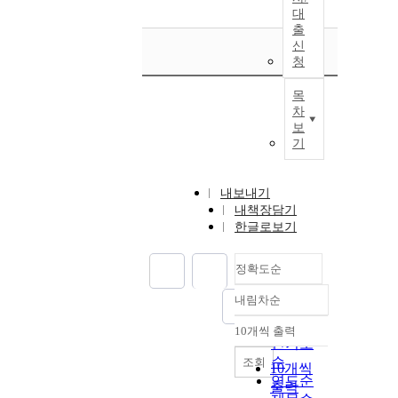
대
출
신
청
목
차
보
기
내보내기
내책장담기
한글로보기
정확도순
내림차순
정확도
순
10개씩 출력
내림차순
인기도
순
조회
10개씩
연도순
출력