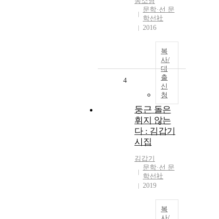
송소영
문학·선 문
학선社
2016
복
사/
대
출
4
신
청
둥근 돌은
휘지 않는
다 : 김갑기
시집
김갑기
문학·선 문
학선社
2019
복
사/