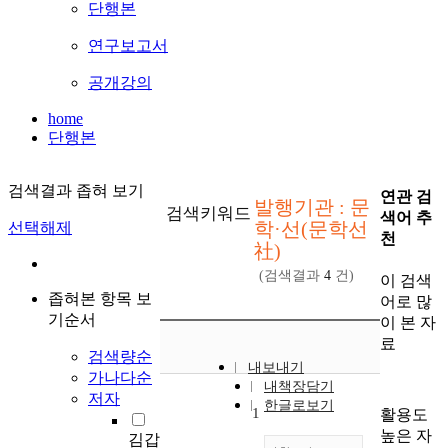
단행본
연구보고서
공개강의
home
단행본
검색결과 좁혀 보기
연관 검
발행기관 : 문
검색키워드
색어 추
학·선(문학선
선택해제
천
社)
(검색결과
4
건)
이 검색
좁혀본 항목 보
어로 많
기순서
이 본 자
료
검색량순
내보내기
가나다순
내책장담기
저자
한글로보기
1
활용도
높은 자
김갑