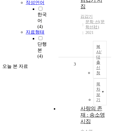
김갑기 시
작성언어
집
한국
김갑기
어
문학·선(문
(4)
학선社)
자료형태
2021
단행
복
본
사/
(4)
대
출
3
오늘 본 자료
신
청
목
차
보
기
사랑의 존
재 : 송소영
시집