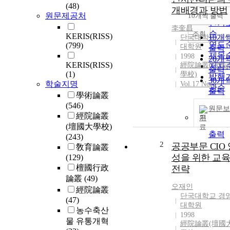
정확
(48)
개배경과 방법
순
원문제공처
10개씩 출력
내림
인기
李奎昌
순
조회
KERIS(RISS)
10개
단국대학교 경
연도
(799)
대학원
출력
제목
1998
20개
KERIS(RISS)
經院論叢(壇國
저자
출력
(1)
學校)
발행
30개
학술지명
Vol.17 No.-
관순
출력
學術論叢
50개
(546)
원문보
출력
經院論叢
기
100
(壇國大學校)
출력
(243)
2
공공부문 CIO 
敎育論叢
성을 위한 교육
(129)
檀國行政
전략
論叢
(49)
오재인
經院論叢
단국대학교 경
(47)
대학원
농수축산
1998
물 유통개혁
經院論叢(壇國