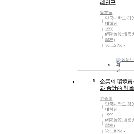
례연구
吳在寅
단국대학교 경
대학원
1996
經院論叢(壇國
學校)
Vol.15 No.-
원문보
기
9
企業의 環境責
과 會計的 對應
고승희
단국대학교 경
대학원
1999
經院論叢(壇國
學校)
Vol.18 No.-