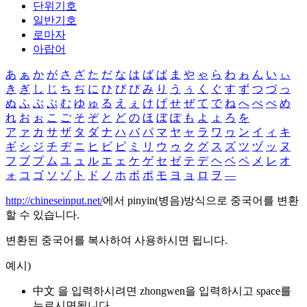
단위기호
일반기호
로마자
아랍어
あ
ぁ
か
が
さ
ざ
た
だ
な
は
ば
ぱ
ま
や
ゃ
ら
わ
ゎ
ん
い
ぃ
き
ぎ
し
じ
ち
ぢ
に
ひ
び
ぴ
み
り
う
ぅ
く
ぐ
す
ず
つ
づ
っ
ぬ
ふ
ぶ
ぷ
む
ゆ
ゅ
る
え
ぇ
け
げ
せ
ぜ
て
で
ね
へ
べ
ぺ
め
れ
お
ぉ
こ
ご
そ
ぞ
と
ど
の
ほ
ぼ
ぽ
も
よ
ょ
ろ
を
ア
ァ
カ
サ
ザ
タ
ダ
ナ
ハ
バ
パ
マ
ヤ
ャ
ラ
ワ
ヮ
ン
イ
ィ
キ
ギ
シ
ジ
チ
ヂ
ニ
ヒ
ビ
ピ
ミ
リ
ウ
ゥ
ク
グ
ス
ズ
ツ
ヅ
ッ
ヌ
フ
ブ
プ
ム
ユ
ュ
ル
エ
ェ
ケ
ゲ
セ
ゼ
テ
デ
ヘ
ベ
ペ
メ
レ
オ
ォ
コ
ゴ
ソ
ゾ
ト
ド
ノ
ホ
ボ
ポ
モ
ヨ
ョ
ロ
ヲ
―
http://chineseinput.net/
에서 pinyin(병음)방식으로 중국어를 변환
할 수 있습니다.
변환된 중국어를 복사하여 사용하시면 됩니다.
예시)
中文 을 입력하시려면
zhongwen
을 입력하시고 space를
누르시면됩니다.