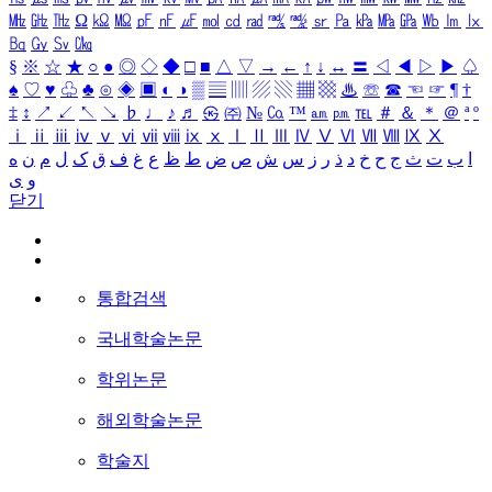
㎒
㎓
㎔
Ω
㏀
㏁
㎊
㎋
㎌
㏖
㏅
㎭
㎮
㎯
㏛
㎩
㎪
㎫
㎬
㏝
㏐
㏓
㏃
㏉
㏜
㏆
§
※
☆
★
○
●
◎
◇
◆
□
■
△
▽
→
←
↑
↓
↔
〓
◁
◀
▷
▶
♤
♠
♡
♥
♧
♣
⊙
◈
▣
◐
◑
▒
▤
▥
▨
▧
▦
▩
♨
☏
☎
☜
☞
¶
†
‡
↕
↗
↙
↖
↘
♭
♩
♪
♬
㉿
㈜
№
㏇
™
㏂
㏘
℡
＃
＆
＊
＠
ª
º
ⅰ
ⅱ
ⅲ
ⅳ
ⅴ
ⅵ
ⅶ
ⅷ
ⅸ
ⅹ
Ⅰ
Ⅱ
Ⅲ
Ⅳ
Ⅴ
Ⅵ
Ⅶ
Ⅷ
Ⅸ
Ⅹ
ا
ب
ت
ث
ج
ح
خ
د
ذ
ر
ز
س
ش
ص
ض
ط
ظ
ع
غ
ف
ق
ک
ل
م
ن
ه
و
ی
닫기
통합검색
국내학술논문
학위논문
해외학술논문
학술지