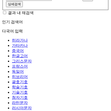
상세검색
결과 내 재검색
인기 검색어
다국어 입력
히라가나
가타카나
중국어
한글고어
그리스문자
프랑스어
독일어
히브리어
괄호기호
학술기호
기술기호
첨자기호
라틴문자
러시아문자