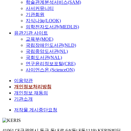
학술관계분석서비스(SAM)
사서커뮤니티
기관회원
지식나눔(LOOK)
의학전자도서관(MEDLIS)
유관기관 사이트
교육부(MOE)
국립장애인도서관(NLD)
국립중앙도서관(NL)
국회도서관(NAL)
연구윤리정보포털(CRE)
사이언스온 (ScienceON)
이용약관
개인정보처리방침
개인정보 재동의
기관소개
저작물 게시중단요청
41061 대구광역시 동구 동내로 64(동내동1119) KERIS빌딩