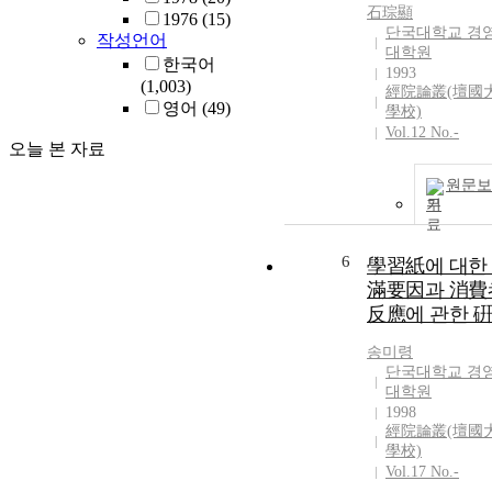
石琮顯
1976
(15)
단국대학교 경
작성언어
대학원
한국어
1993
(1,003)
經院論叢(壇國
영어
(49)
學校)
Vol.12 No.-
오늘 본 자료
원문보
기
6
學習紙에 대한
滿要因과 消費
反應에 관한 
송미령
단국대학교 경
대학원
1998
經院論叢(壇國
學校)
Vol.17 No.-