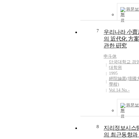
원문보
기
7
우리나라 小賣
의 近代化 方
관한 硏究
申斗休
단국대학교 경
대학원
1995
經院論叢(壇國
學校)
Vol.14 No.-
원문보
기
8
지리정보시스
의 최근동향과