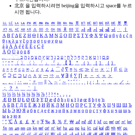
北京 을 입력하시려면
beijing
을 입력하시고 space를 누르
시면 됩니다.
ㅥ
ㅦ
ㅧ
ㅨ
ㅩ
ㅪ
ㅫ
ㅬ
ㅭ
ㅮ
ㅯ
ㅰ
ㅱ
ㅲ
ㅳ
ㅴ
ㅵ
ㅶ
ㅷ
ㅸ
ㅹ
ㅺ
ㅻ
ㅼ
ㅽ
ㅾ
ㅿ
ㆀ
ㆁ
ㆂ
ㆃ
ㆄ
ㆅ
ㆆ
ㆇ
ㆈ
ㆉ
ㆊ
ㆋ
ㆌ
ㆍ
ㆎ
Α
Β
Γ
Δ
Ε
Ζ
Η
Θ
Ι
Κ
Λ
Μ
Ν
Ξ
Ο
Π
Ρ
Σ
Τ
Υ
Φ
Χ
Ψ
Ω
α
β
γ
δ
ε
ζ
η
θ
ι
κ
λ
μ
ν
ξ
ο
π
ρ
σ
τ
υ
φ
χ
ψ
ω
á
à
Á
À
é
è
É
È
ç
Ç
ê
Ä
Ö
Ü
ä
ö
ü
ß
ְ
ֳ
ֲ
ֱ
ָ
ַ
ֵ
ֶ
ִ
ֹ
ּ
ֻ
ׂ
ׁ
ּ
ב
ה
נ
מ
צ
ת
ץ
ש
ד
ג
כ
ע
י
ח
ל
ך
ף
ק
ר
א
ט
ו
ן
ם
פ
‘
’
“
”
〔
〕
〈
〉
「
」
『
』
【
】
＂
（
）
［
］
｛
｝
±
×
÷
≠
≤
≥
∞
∴
♂
♀
∠
⊥
⌒
∂
∇
≡
≒
≪
≫
√
∽
∝
∵
∫
∬
∈
∋
⊆
⊇
⊂
⊃
∪
∩
∧
∨
￢
⇒
⇔
∀
∃
∮
∑
∏
＋
－
＜
＝
＞
、
。
·
‥
…
¨
〃
―
∥
＼
∼
´
～
ˇ
˘
˝
˚
˙
¸
˛
¡
¿
ː
！
＇
，
．
／
：
；
？
＾
＿
｀
｜
½
⅓
⅔
¼
¾
⅛
⅜
⅝
⅞
¹
²
³
⁴
ⁿ
₁
₂
₃
₄
Æ
Ð
Ħ
Ĳ
Ł
Ø
Œ
Þ
Ŧ
Ŋ
æ
đ
ð
ħ
ı
ĳ
ĸ
ŀ
ł
ø
œ
ß
þ
ŧ
ŋ
ŉ
А
Б
В
Г
Д
Е
Ё
Ж
З
И
Й
К
Л
М
Н
О
П
Р
С
Т
У
Ф
Х
Ц
Ч
Ш
Щ
Ъ
Ы
Ь
Э
Ю
Я
а
б
в
г
д
е
ё
ж
з
и
й
к
л
м
н
о
п
р
с
т
у
ф
х
ц
ч
ш
щ
ъ
ы
ь
э
ю
я
′
″
℃
Å
￠
￡
￥
¤
℉
‰
＄
％
Ｆ
￦
㎕
㎖
㎗
ℓ
㎘
㏄
㎣
㎤
㎥
㎦
㎙
㎚
㎛
㎜
㎝
㎞
㎟
㎠
㎡
㎢
㏊
㎍
㎎
㎏
㏏
㎈
㎉
㏈
㎧
㎨
㎰
㎱
㎲
㎳
㎴
㎵
㎶
㎷
㎸
㎹
㎀
㎁
㎂
㎃
㎄
㎺
㎻
㎽
㎾
㎿
㎐
㎑