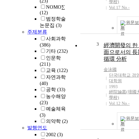
(23)
學校)
NOMO∑
Vol.17 No.-
(12)
범정학술
원문보
논문집
(3)
기
주제분류
사회과학
3
(386)
經濟開發의 한
기타
(232)
面으로서의 長
인문학
循環 分析
(211)
金泳國
교육
(122)
단국대학교 경
자연과학
대학원
(40)
1993
공학
(33)
經院論叢(壇國
농수해양
學校)
(23)
Vol.12 No.-
예술체육
(3)
원문보
의약학
(2)
기
발행연도
2002
(3)