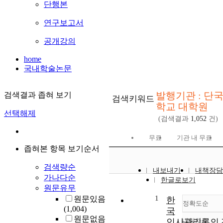
단행본
연구보고서
공개강의
home
국내학술논문
발행기관 : 단
검색결과 좁혀 보기
검색키워드
학교 대학원
선택해제
(검색결과
1,052
건)
무료
기관 내 무료
좁혀본 항목 보기순서
검색량순
내보내기
내책장담
가나다순
한글로보기
원문유무
1
원문있음
한
정확도순
(1,004)
국
원문없음
인사관리론의 
내림차순