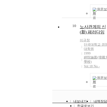
원문보
기
10
노사관계의 신
(新) 패러다임
이규창
단국대학교 경
대학원
1999
經院論叢(壇國
學校)
Vol.18 No.-
원문보
기
내보내기
내책장담
한글로보기