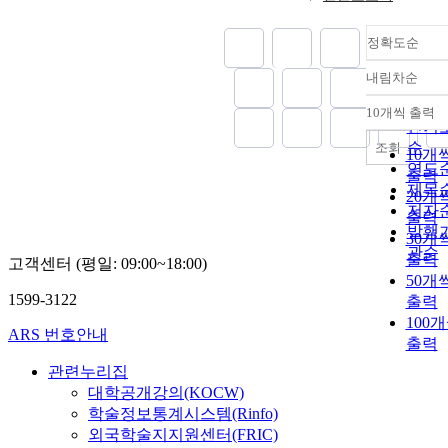
정확도순
내림차순
정확
순
10개씩 출력
내림
인기
순
조회
10개
연도
출력
제목
20개
저자
출력
발행
30개
관순
출력
고객센터 (평일: 09:00~18:00)
50개
1599-3122
출력
100
ARS 번호안내
출력
관련누리집
대학공개강의(KOCW)
학술정보통계시스템(Rinfo)
외국학술지지원센터(FRIC)