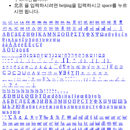
北京 을 입력하시려면
beijing
을 입력하시고 space를 누르
시면 됩니다.
ㅥ
ㅦ
ㅧ
ㅨ
ㅩ
ㅪ
ㅫ
ㅬ
ㅭ
ㅮ
ㅯ
ㅰ
ㅱ
ㅲ
ㅳ
ㅴ
ㅵ
ㅶ
ㅷ
ㅸ
ㅹ
ㅺ
ㅻ
ㅼ
ㅽ
ㅾ
ㅿ
ㆀ
ㆁ
ㆂ
ㆃ
ㆄ
ㆅ
ㆆ
ㆇ
ㆈ
ㆉ
ㆊ
ㆋ
ㆌ
ㆍ
ㆎ
Α
Β
Γ
Δ
Ε
Ζ
Η
Θ
Ι
Κ
Λ
Μ
Ν
Ξ
Ο
Π
Ρ
Σ
Τ
Υ
Φ
Χ
Ψ
Ω
α
β
γ
δ
ε
ζ
η
θ
ι
κ
λ
μ
ν
ξ
ο
π
ρ
σ
τ
υ
φ
χ
ψ
ω
á
à
Á
À
é
è
É
È
ç
Ç
ê
Ä
Ö
Ü
ä
ö
ü
ß
ְ
ֳ
ֲ
ֱ
ָ
ַ
ֵ
ֶ
ִ
ֹ
ּ
ֻ
ׂ
ׁ
ּ
ב
ה
נ
מ
צ
ת
ץ
ש
ד
ג
כ
ע
י
ח
ל
ך
ף
ק
ר
א
ט
ו
ן
ם
פ
‘
’
“
”
〔
〕
〈
〉
「
」
『
』
【
】
＂
（
）
［
］
｛
｝
±
×
÷
≠
≤
≥
∞
∴
♂
♀
∠
⊥
⌒
∂
∇
≡
≒
≪
≫
√
∽
∝
∵
∫
∬
∈
∋
⊆
⊇
⊂
⊃
∪
∩
∧
∨
￢
⇒
⇔
∀
∃
∮
∑
∏
＋
－
＜
＝
＞
、
。
·
‥
…
¨
〃
―
∥
＼
∼
´
～
ˇ
˘
˝
˚
˙
¸
˛
¡
¿
ː
！
＇
，
．
／
：
；
？
＾
＿
｀
｜
½
⅓
⅔
¼
¾
⅛
⅜
⅝
⅞
¹
²
³
⁴
ⁿ
₁
₂
₃
₄
Æ
Ð
Ħ
Ĳ
Ł
Ø
Œ
Þ
Ŧ
Ŋ
æ
đ
ð
ħ
ı
ĳ
ĸ
ŀ
ł
ø
œ
ß
þ
ŧ
ŋ
ŉ
А
Б
В
Г
Д
Е
Ё
Ж
З
И
Й
К
Л
М
Н
О
П
Р
С
Т
У
Ф
Х
Ц
Ч
Ш
Щ
Ъ
Ы
Ь
Э
Ю
Я
а
б
в
г
д
е
ё
ж
з
и
й
к
л
м
н
о
п
р
с
т
у
ф
х
ц
ч
ш
щ
ъ
ы
ь
э
ю
я
′
″
℃
Å
￠
￡
￥
¤
℉
‰
＄
％
Ｆ
￦
㎕
㎖
㎗
ℓ
㎘
㏄
㎣
㎤
㎥
㎦
㎙
㎚
㎛
㎜
㎝
㎞
㎟
㎠
㎡
㎢
㏊
㎍
㎎
㎏
㏏
㎈
㎉
㏈
㎧
㎨
㎰
㎱
㎲
㎳
㎴
㎵
㎶
㎷
㎸
㎹
㎀
㎁
㎂
㎃
㎄
㎺
㎻
㎽
㎾
㎿
㎐
㎑