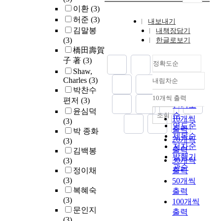
이환
(3)
허준
(3)
내보내기
김말봉
내책장담기
(3)
한글로보기
橋田壽賀
子 著
(3)
정확도순
Shaw,
Charles
(3)
내림차순
정확도
박찬수
순
10개씩 출력
편저
(3)
내림차순
인기도
윤심덕
순
조회
10개씩
(3)
연도순
출력
박 종화
제목순
20개씩
(3)
저자순
출력
김백봉
발행기
30개씩
(3)
관순
정이채
출력
(3)
50개씩
복혜숙
출력
(3)
100개씩
문인지
출력
(3)