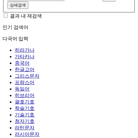
상세검색
결과 내 재검색
인기 검색어
다국어 입력
히라가나
가타카나
중국어
한글고어
그리스문자
프랑스어
독일어
히브리어
괄호기호
학술기호
기술기호
첨자기호
라틴문자
러시아문자