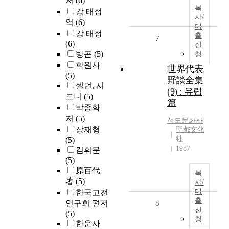
저
(6)
복
강 태정
사/
역
(6)
대
강 태정
출
7
(6)
신
방곤
(5)
청
학원사
世界代表
(5)
野談全集
셀던, 시
(9) : 유럽
드니
(5)
篇
박종화
저
(5)
성도문화사
장재형
聖都文化
社
(5)
1987
김휘문
(5)
原百代
복
著
(5)
사/
대
한국고전
출
연구회 편저
8
신
(5)
청
한운사