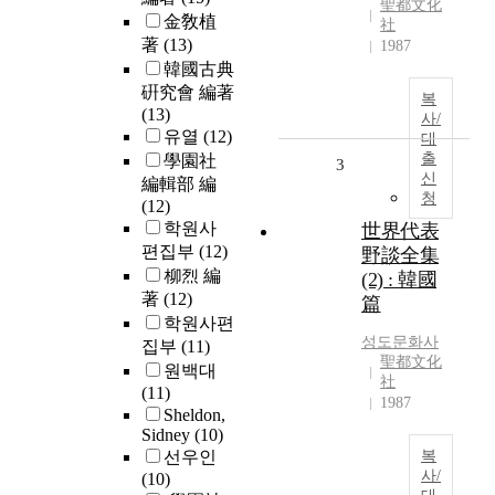
聖都文化
金敎植
社
著
(13)
1987
韓國古典
硏究會 編著
복
(13)
사/
유열
(12)
대
출
學園社
3
신
編輯部 編
청
(12)
학원사
世界代表
편집부
(12)
野談全集
柳烈 編
(2) : 韓國
著
(12)
篇
학원사편
성도문화사
집부
(11)
聖都文化
원백대
社
(11)
1987
Sheldon,
Sidney
(10)
선우인
복
사/
(10)