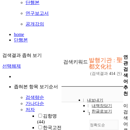
단행본
연구보고서
공개강의
home
단행본
검색결과 좁혀 보기
연
발행기관 : 聖
검색키워드
관
都文化社
선택해제
검
(검색결과
414
건)
색
어
좁혀본 항목 보기순서
추
천
검색량순
내보내기
가나다순
이
내책장담기
저자
한글로보기
검
1
김항명
색
(44)
어
정확도순
한국고전