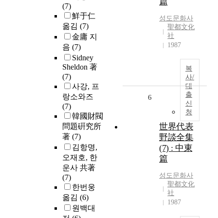
篇
(7)
鮮于仁
성도문화사
옮김
(7)
聖都文化
社
金庸 지
1987
음
(7)
Sidney
Sheldon 著
복
(7)
사/
사강, 프
대
출
랑소와즈
6
신
(7)
청
韓國財閥
世界代表
問題硏究所
著
(7)
野談全集
김항명,
(7) : 中東
오재호, 한
篇
운사 共著
성도문화사
(7)
聖都文化
한번웅
社
옮김
(6)
1987
원백대