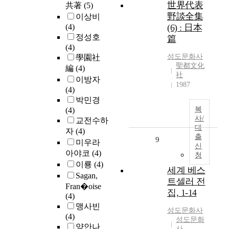
世界代表
共著
(5)
野談全集
이상비
(4)
(6) : 日本
정성호
篇
(4)
성도문화사
學園社
聖都文化
編
(4)
社
이방자
1987
(4)
박민경
복
(4)
사/
교전수하
대
자
(4)
출
9
미우라
신
아야코
(4)
청
이룡
(4)
세계 베스
Sagan,
트셀러 전
Fran�oise
집, 1-14
(4)
맹사빈
성도문화사
(4)
성도문화
양안나
사