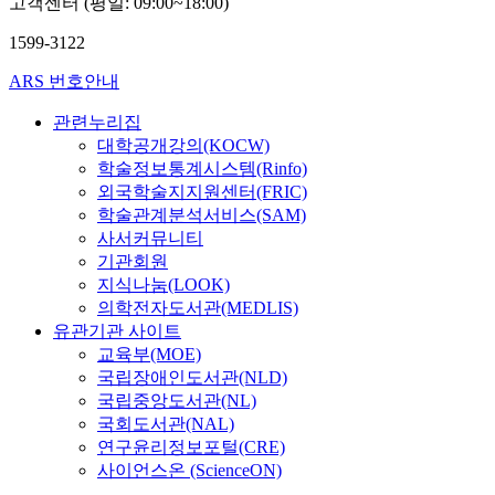
고객센터 (평일: 09:00~18:00)
1599-3122
ARS 번호안내
관련누리집
대학공개강의(KOCW)
학술정보통계시스템(Rinfo)
외국학술지지원센터(FRIC)
학술관계분석서비스(SAM)
사서커뮤니티
기관회원
지식나눔(LOOK)
의학전자도서관(MEDLIS)
유관기관 사이트
교육부(MOE)
국립장애인도서관(NLD)
국립중앙도서관(NL)
국회도서관(NAL)
연구윤리정보포털(CRE)
사이언스온 (ScienceON)