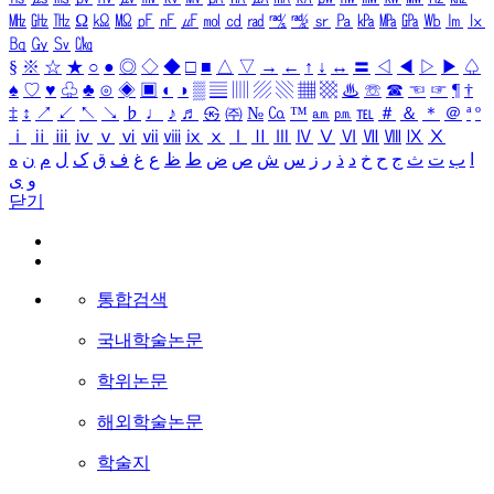
㎒
㎓
㎔
Ω
㏀
㏁
㎊
㎋
㎌
㏖
㏅
㎭
㎮
㎯
㏛
㎩
㎪
㎫
㎬
㏝
㏐
㏓
㏃
㏉
㏜
㏆
§
※
☆
★
○
●
◎
◇
◆
□
■
△
▽
→
←
↑
↓
↔
〓
◁
◀
▷
▶
♤
♠
♡
♥
♧
♣
⊙
◈
▣
◐
◑
▒
▤
▥
▨
▧
▦
▩
♨
☏
☎
☜
☞
¶
†
‡
↕
↗
↙
↖
↘
♭
♩
♪
♬
㉿
㈜
№
㏇
™
㏂
㏘
℡
＃
＆
＊
＠
ª
º
ⅰ
ⅱ
ⅲ
ⅳ
ⅴ
ⅵ
ⅶ
ⅷ
ⅸ
ⅹ
Ⅰ
Ⅱ
Ⅲ
Ⅳ
Ⅴ
Ⅵ
Ⅶ
Ⅷ
Ⅸ
Ⅹ
ا
ب
ت
ث
ج
ح
خ
د
ذ
ر
ز
س
ش
ص
ض
ط
ظ
ع
غ
ف
ق
ک
ل
م
ن
ه
و
ی
닫기
통합검색
국내학술논문
학위논문
해외학술논문
학술지