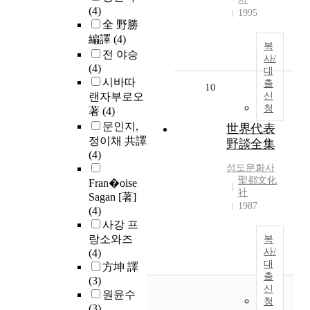
(4)
1995
全 野勝
編譯
(4)
복
전 야승
사/
(4)
대
시바따
출
10
랜자부로오
신
청
著
(4)
문인지,
世界代表
정이채 共譯
野談全集
(4)
성도문화사
聖都文化
Fran�oise
社
Sagan [著]
1987
(4)
사강 프
랑소와즈
복
사/
(4)
대
方坤 譯
출
(3)
신
원윤수
청
(3)