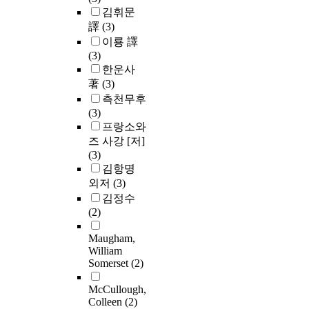
김휘문
譯
(3)
이룡 譯
(3)
한운사
著
(3)
측천무후
(3)
프랑소와
즈 사강 [저]
(3)
김항명
외저
(3)
김정수
(2)
Maugham,
William
Somerset
(2)
McCullough,
Colleen
(2)