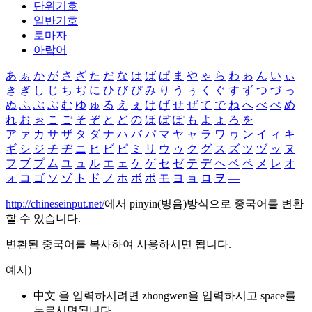
단위기호
일반기호
로마자
아랍어
あ
ぁ
か
が
さ
ざ
た
だ
な
は
ば
ぱ
ま
や
ゃ
ら
わ
ゎ
ん
い
ぃ
き
ぎ
し
じ
ち
ぢ
に
ひ
び
ぴ
み
り
う
ぅ
く
ぐ
す
ず
つ
づ
っ
ぬ
ふ
ぶ
ぷ
む
ゆ
ゅ
る
え
ぇ
け
げ
せ
ぜ
て
で
ね
へ
べ
ぺ
め
れ
お
ぉ
こ
ご
そ
ぞ
と
ど
の
ほ
ぼ
ぽ
も
よ
ょ
ろ
を
ア
ァ
カ
サ
ザ
タ
ダ
ナ
ハ
バ
パ
マ
ヤ
ャ
ラ
ワ
ヮ
ン
イ
ィ
キ
ギ
シ
ジ
チ
ヂ
ニ
ヒ
ビ
ピ
ミ
リ
ウ
ゥ
ク
グ
ス
ズ
ツ
ヅ
ッ
ヌ
フ
ブ
プ
ム
ユ
ュ
ル
エ
ェ
ケ
ゲ
セ
ゼ
テ
デ
ヘ
ベ
ペ
メ
レ
オ
ォ
コ
ゴ
ソ
ゾ
ト
ド
ノ
ホ
ボ
ポ
モ
ヨ
ョ
ロ
ヲ
―
http://chineseinput.net/
에서 pinyin(병음)방식으로 중국어를 변환
할 수 있습니다.
변환된 중국어를 복사하여 사용하시면 됩니다.
예시)
中文 을 입력하시려면
zhongwen
을 입력하시고 space를
누르시면됩니다.