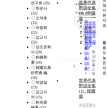
로
世界代表
연구회
(35)
내림차순
많
정확도
野談全集
한운사
이
순
10개씩 출력
(4) : 中國
(32)
내림차순
본
인기도
오재호
篇
자
순
조회
(32)
10개씩
료
연도순
성도문화사
박종화
출력
제목순
聖都文化
(22)
20개씩
社
저자순
김교식
출력
1987
발행기
(22)
활
30개씩
관순
성도문화
용
출력
사
(20)
복
도
50개씩
사/
朴鍾和
높
출력
대
著
(16)
은
100개씩
출
2
韓國古典
자
출력
신
硏究會 編
료
청
(16)
世界代表
박광일
野談全集
(15)
(1) : 韓國
김교식
篇
저
(15)
朴光壹
성도문화사
編著
(15)