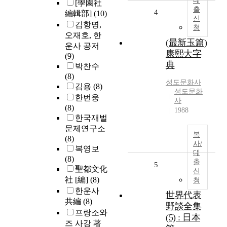
대
[學園社
출
4
編輯部]
(10)
신
김항명,
청
오재호, 한
(最新玉篇)
운사 공저
康熙大字
(9)
典
박찬수
(8)
성도문화사
김용
(8)
성도문화
한번웅
사
(8)
1988
한국재벌
문제연구소
복
(8)
사/
복영보
대
(8)
출
5
聖都文化
신
社 [編]
(8)
청
한운사
世界代表
共編
(8)
野談全集
프랑소와
(5) : 日本
즈 사강 著