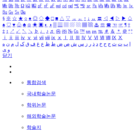
㎒
㎓
㎔
Ω
㏀
㏁
㎊
㎋
㎌
㏖
㏅
㎭
㎮
㎯
㏛
㎩
㎪
㎫
㎬
㏝
㏐
㏓
㏃
㏉
㏜
㏆
§
※
☆
★
○
●
◎
◇
◆
□
■
△
▽
→
←
↑
↓
↔
〓
◁
◀
▷
▶
♤
♠
♡
♥
♧
♣
⊙
◈
▣
◐
◑
▒
▤
▥
▨
▧
▦
▩
♨
☏
☎
☜
☞
¶
†
‡
↕
↗
↙
↖
↘
♭
♩
♪
♬
㉿
㈜
№
㏇
™
㏂
㏘
℡
＃
＆
＊
＠
ª
º
ⅰ
ⅱ
ⅲ
ⅳ
ⅴ
ⅵ
ⅶ
ⅷ
ⅸ
ⅹ
Ⅰ
Ⅱ
Ⅲ
Ⅳ
Ⅴ
Ⅵ
Ⅶ
Ⅷ
Ⅸ
Ⅹ
ا
ب
ت
ث
ج
ح
خ
د
ذ
ر
ز
س
ش
ص
ض
ط
ظ
ع
غ
ف
ق
ک
ل
م
ن
ه
و
ی
닫기
통합검색
국내학술논문
학위논문
해외학술논문
학술지