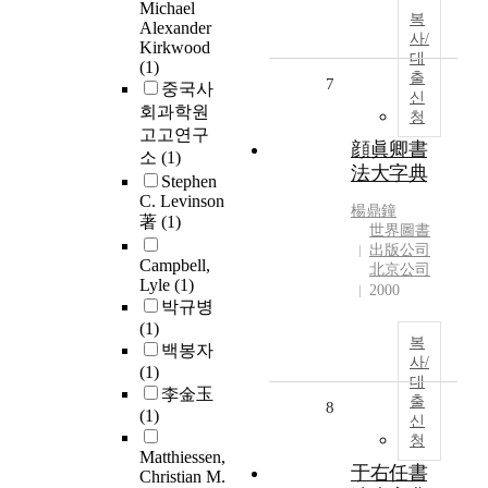
Michael
복
Alexander
사/
Kirkwood
대
(1)
출
7
중국사
신
회과학원
청
고고연구
顔眞卿書
소
(1)
法大字典
Stephen
C. Levinson
楊鼎鐘
著
(1)
世界圖書
出版公司
Campbell,
北京公司
Lyle
(1)
2000
박규병
(1)
복
백봉자
사/
(1)
대
李金玉
출
8
(1)
신
청
Matthiessen,
于右任書
Christian M.