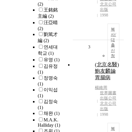
(2)
北京公司
王銘銘
出版
1998
主編
(2)
汪亞晴
(2)
복
劉篤才
사/
대
編
(2)
출
연세대
3
신
학교
(1)
청
유영
(1)
(北京名醫)
김유정
鮑友麟論
(1)
胃腸病
정명숙
(1)
楊維周
이익섭
世界圖書
(1)
出版公司
김정숙
北京公司
(1)
出版
채완
(1)
1998
M.A.K.
Halliday
(1)
복
조위
(1)