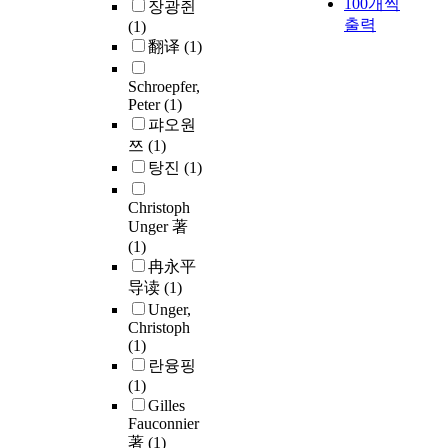
100개씩
장광쥔
출력
(1)
翻译
(1)
Schroepfer,
Peter
(1)
퍄오원
쯔
(1)
탕진
(1)
Christoph
Unger 著
(1)
冉永平
导读
(1)
Unger,
Christoph
(1)
란융핑
(1)
Gilles
Fauconnier
著
(1)