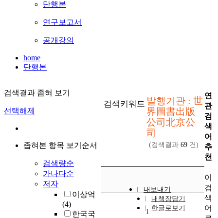
단행본
연구보고서
공개강의
home
단행본
검색결과 좁혀 보기
연
발행기관 : 世
검색키워드
관
界圖書出版
선택해제
검
公司北京公
색
司
어
좁혀본 항목 보기순서
(검색결과
69
건)
추
천
검색량순
가나다순
이
저자
검
내보내기
이상억
색
내책장담기
(4)
어
한글로보기
1
한국국