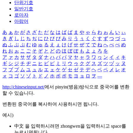
단위기호
일반기호
로마자
아랍어
あ
ぁ
か
が
さ
ざ
た
だ
な
は
ば
ぱ
ま
や
ゃ
ら
わ
ゎ
ん
い
ぃ
き
ぎ
し
じ
ち
ぢ
に
ひ
び
ぴ
み
り
う
ぅ
く
ぐ
す
ず
つ
づ
っ
ぬ
ふ
ぶ
ぷ
む
ゆ
ゅ
る
え
ぇ
け
げ
せ
ぜ
て
で
ね
へ
べ
ぺ
め
れ
お
ぉ
こ
ご
そ
ぞ
と
ど
の
ほ
ぼ
ぽ
も
よ
ょ
ろ
を
ア
ァ
カ
サ
ザ
タ
ダ
ナ
ハ
バ
パ
マ
ヤ
ャ
ラ
ワ
ヮ
ン
イ
ィ
キ
ギ
シ
ジ
チ
ヂ
ニ
ヒ
ビ
ピ
ミ
リ
ウ
ゥ
ク
グ
ス
ズ
ツ
ヅ
ッ
ヌ
フ
ブ
プ
ム
ユ
ュ
ル
エ
ェ
ケ
ゲ
セ
ゼ
テ
デ
ヘ
ベ
ペ
メ
レ
オ
ォ
コ
ゴ
ソ
ゾ
ト
ド
ノ
ホ
ボ
ポ
モ
ヨ
ョ
ロ
ヲ
―
http://chineseinput.net/
에서 pinyin(병음)방식으로 중국어를 변환
할 수 있습니다.
변환된 중국어를 복사하여 사용하시면 됩니다.
예시)
中文 을 입력하시려면
zhongwen
을 입력하시고 space를
누르시면됩니다.