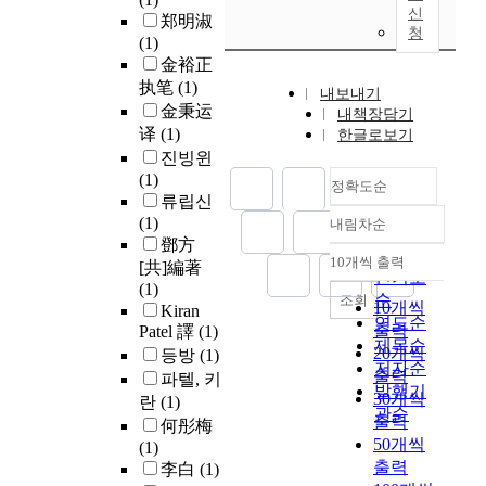
신
郑明淑
청
(1)
金裕正
执笔
(1)
내보내기
金秉运
내책장담기
译
(1)
한글로보기
진빙윈
(1)
정확도순
류립신
(1)
내림차순
정확도
鄧方
순
10개씩 출력
[共]編著
내림차순
인기도
(1)
순
조회
10개씩
Kiran
연도순
출력
Patel 譯
(1)
제목순
20개씩
등방
(1)
저자순
출력
파텔, 키
발행기
30개씩
란
(1)
관순
출력
何彤梅
50개씩
(1)
출력
李白
(1)