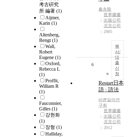
考古硏究
秦永龍
所 編著
(1)
世界圖書
Aijmer,
出版公司
Karin
(1)
北京公司
2005
Altenberg,
Bengt
(1)
Wall,
복
Robert
사/
Eugene
(1)
대
출
Oxford,
6
신
Rebecca L
청
(1)
Proffit,
Restart日本
William R
語 : 語法
(1)
바른일어연
Fauconnier,
구회
Gilles
(1)
世界圖書
강현화
出版公司
(1)
北京公司
장형
(1)
2012
Halliday,