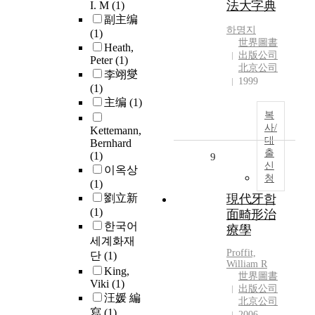
法大字典
I. M
(1)
副主编
하명지
(1)
世界圖書
Heath,
出版公司
Peter
(1)
北京公司
李翊燮
1999
(1)
主编
(1)
복
사/
Kettemann,
대
Bernhard
출
(1)
9
신
이옥상
청
(1)
劉立新
現代牙합
(1)
面畸形治
한국어
療學
세계화재
Proffit,
단
(1)
William R
King,
世界圖書
Viki
(1)
出版公司
汪媛 編
北京公司
寫
(1)
2006