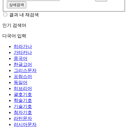
상세검색
결과 내 재검색
인기 검색어
다국어 입력
히라가나
가타카나
중국어
한글고어
그리스문자
프랑스어
독일어
히브리어
괄호기호
학술기호
기술기호
첨자기호
라틴문자
러시아문자