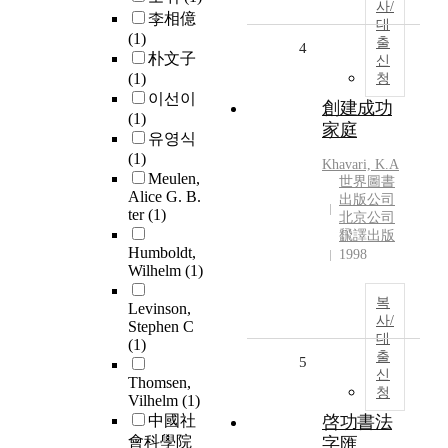
사/
李相億
대
(1)
출
4
朴文子
신
(1)
청
이선이
創建成功
(1)
家庭
유영식
(1)
Khavari, K.A
Meulen,
世界圖書
Alice G. B.
出版公司
ter
(1)
北京公司
飜譯出版
Humboldt,
1998
Wilhelm
(1)
복
Levinson,
사/
Stephen C
대
(1)
출
5
신
Thomsen,
청
Vilhelm
(1)
中國社
啓功書法
會科學院
字匯