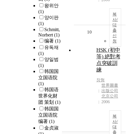
왕위안
(1)
복
양이판
사/
(1)
대
Schmitt,
출
10
Norbert
(1)
신
编著
(1)
청
유독재
HSK (初中
(1)
等) 絶對考
양일범
点突破訓
(1)
練
韩国国
立国语院
장형
(1)
世界圖書
韩国语
出版公司
世界化财
北京公司
团 策刬
(1)
2006
韩国国
立国语院
복
编著
(1)
사/
대
金贞淑
출
(1)