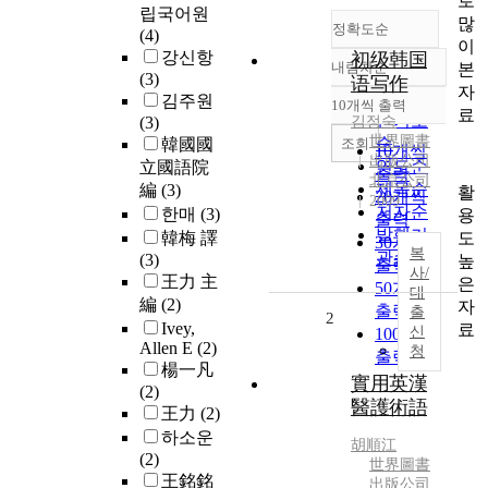
로
립국어원
많
정확도순
(4)
이
강신항
初级韩国
내림차순
본
정확도
(3)
语写作
자
순
김주원
10개씩 출력
내림차순
료
인기도
(3)
김정숙
世界圖書
순
조회
韓國國
10개씩
出版公司
연도순
立國語院
출력
北京公司
제목순
編
(3)
활
20개씩
2009
저자순
한매
(3)
용
출력
발행기
도
韓梅 譯
30개씩
복
관순
(3)
높
출력
사/
王力 主
은
50개씩
대
編
(2)
자
출력
출
2
Ivey,
료
신
100개씩
Allen E
(2)
청
출력
楊一凡
實用英漢
(2)
醫護術語
王力
(2)
하소운
胡順江
(2)
世界圖書
王銘銘
出版公司