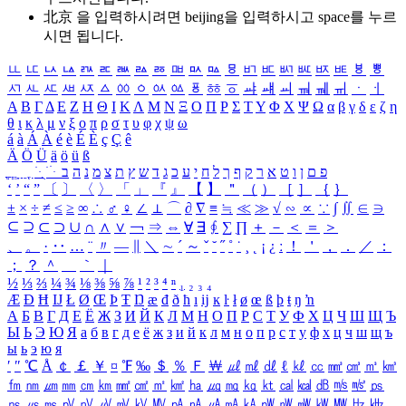
北京 을 입력하시려면
beijing
을 입력하시고 space를 누르
시면 됩니다.
ㅥ
ㅦ
ㅧ
ㅨ
ㅩ
ㅪ
ㅫ
ㅬ
ㅭ
ㅮ
ㅯ
ㅰ
ㅱ
ㅲ
ㅳ
ㅴ
ㅵ
ㅶ
ㅷ
ㅸ
ㅹ
ㅺ
ㅻ
ㅼ
ㅽ
ㅾ
ㅿ
ㆀ
ㆁ
ㆂ
ㆃ
ㆄ
ㆅ
ㆆ
ㆇ
ㆈ
ㆉ
ㆊ
ㆋ
ㆌ
ㆍ
ㆎ
Α
Β
Γ
Δ
Ε
Ζ
Η
Θ
Ι
Κ
Λ
Μ
Ν
Ξ
Ο
Π
Ρ
Σ
Τ
Υ
Φ
Χ
Ψ
Ω
α
β
γ
δ
ε
ζ
η
θ
ι
κ
λ
μ
ν
ξ
ο
π
ρ
σ
τ
υ
φ
χ
ψ
ω
á
à
Á
À
é
è
É
È
ç
Ç
ê
Ä
Ö
Ü
ä
ö
ü
ß
ְ
ֳ
ֲ
ֱ
ָ
ַ
ֵ
ֶ
ִ
ֹ
ּ
ֻ
ׂ
ׁ
ּ
ב
ה
נ
מ
צ
ת
ץ
ש
ד
ג
כ
ע
י
ח
ל
ך
ף
ק
ר
א
ט
ו
ן
ם
פ
‘
’
“
”
〔
〕
〈
〉
「
」
『
』
【
】
＂
（
）
［
］
｛
｝
±
×
÷
≠
≤
≥
∞
∴
♂
♀
∠
⊥
⌒
∂
∇
≡
≒
≪
≫
√
∽
∝
∵
∫
∬
∈
∋
⊆
⊇
⊂
⊃
∪
∩
∧
∨
￢
⇒
⇔
∀
∃
∮
∑
∏
＋
－
＜
＝
＞
、
。
·
‥
…
¨
〃
―
∥
＼
∼
´
～
ˇ
˘
˝
˚
˙
¸
˛
¡
¿
ː
！
＇
，
．
／
：
；
？
＾
＿
｀
｜
½
⅓
⅔
¼
¾
⅛
⅜
⅝
⅞
¹
²
³
⁴
ⁿ
₁
₂
₃
₄
Æ
Ð
Ħ
Ĳ
Ł
Ø
Œ
Þ
Ŧ
Ŋ
æ
đ
ð
ħ
ı
ĳ
ĸ
ŀ
ł
ø
œ
ß
þ
ŧ
ŋ
ŉ
А
Б
В
Г
Д
Е
Ё
Ж
З
И
Й
К
Л
М
Н
О
П
Р
С
Т
У
Ф
Х
Ц
Ч
Ш
Щ
Ъ
Ы
Ь
Э
Ю
Я
а
б
в
г
д
е
ё
ж
з
и
й
к
л
м
н
о
п
р
с
т
у
ф
х
ц
ч
ш
щ
ъ
ы
ь
э
ю
я
′
″
℃
Å
￠
￡
￥
¤
℉
‰
＄
％
Ｆ
￦
㎕
㎖
㎗
ℓ
㎘
㏄
㎣
㎤
㎥
㎦
㎙
㎚
㎛
㎜
㎝
㎞
㎟
㎠
㎡
㎢
㏊
㎍
㎎
㎏
㏏
㎈
㎉
㏈
㎧
㎨
㎰
㎱
㎲
㎳
㎴
㎵
㎶
㎷
㎸
㎹
㎀
㎁
㎂
㎃
㎄
㎺
㎻
㎽
㎾
㎿
㎐
㎑