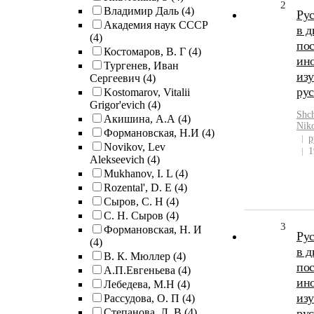
2
Владимир Даль
(4)
Рус
Академия наук СССР
в д
(4)
пос
Костомаров, В. Г
(4)
ин
Тургенев, Иван
из
Сергеевич
(4)
рус
Kostomarov, Vitalii
Grigor'evich
(4)
Shch
Акишина, А.А
(4)
Niko
Формановская, Н.И
(4)
р
Novikov, Lev
1
Alekseevich
(4)
Mukhanov, I. L
(4)
Rozental', D. E
(4)
Сыров, С. Н
(4)
С. Н. Сыров
(4)
3
Формановская, Н. И
Рус
(4)
в д
В. К. Мюллер
(4)
пос
А.П.Евгеньева
(4)
ино
Лебедева, М.Н
(4)
из
Рассудова, О. П
(4)
Степанова, Л. В
(4)
рус