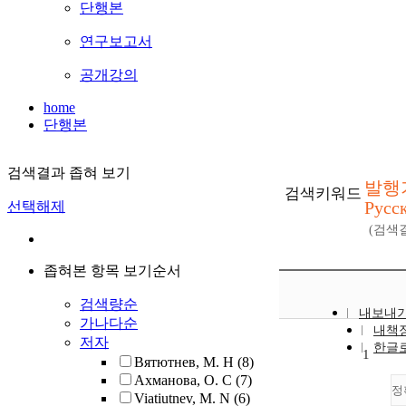
단행본
연구보고서
공개강의
home
단행본
검색결과 좁혀 보기
발행기
검색키워드
Русс
선택해제
(검색
좁혀본 항목 보기순서
검색량순
내보내
가나다순
내책
저자
한글
1
Вятютнев, М. Н
(8)
Ахманова, О. С
(7)
정
Viatiutnev, M. N
(6)