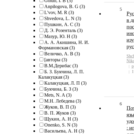
Golub, I. B
(3)
Anpilogova, B. G
(3)
5
L'vov, M. R
(3)
Рус
Shvedova, L. N
(3)
в д
Пушкин, А. С
(3)
пос
Д. Э. Розенталь
(3)
ин
Мазур, Ю. Н
(3)
из
А. А. Акишина, Н. И.
рус
Формановская
(3)
Величко, А. В
(3)
Shch
[авторы
(3)
Niko
В.М.Дерибас
(3)
р
Б. З. Букчина, Л. П.
1
Калакуцкая
(3)
Калакуцкая, Л. П
(3)
Букчина, Б. З
(3)
Mets, N. A
(3)
М.Н. Лебедева
(3)
6
Жуков, В. П
(3)
По
В. П. Жуков
(3)
язы
Щукин, А. Н
(3)
уд
Onenko, S. N
(3)
: и
Васильева, А. Н
(3)