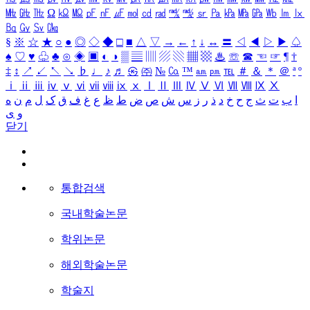
㎒
㎓
㎔
Ω
㏀
㏁
㎊
㎋
㎌
㏖
㏅
㎭
㎮
㎯
㏛
㎩
㎪
㎫
㎬
㏝
㏐
㏓
㏃
㏉
㏜
㏆
§
※
☆
★
○
●
◎
◇
◆
□
■
△
▽
→
←
↑
↓
↔
〓
◁
◀
▷
▶
♤
♠
♡
♥
♧
♣
⊙
◈
▣
◐
◑
▒
▤
▥
▨
▧
▦
▩
♨
☏
☎
☜
☞
¶
†
‡
↕
↗
↙
↖
↘
♭
♩
♪
♬
㉿
㈜
№
㏇
™
㏂
㏘
℡
＃
＆
＊
＠
ª
º
ⅰ
ⅱ
ⅲ
ⅳ
ⅴ
ⅵ
ⅶ
ⅷ
ⅸ
ⅹ
Ⅰ
Ⅱ
Ⅲ
Ⅳ
Ⅴ
Ⅵ
Ⅶ
Ⅷ
Ⅸ
Ⅹ
ا
ب
ت
ث
ج
ح
خ
د
ذ
ر
ز
س
ش
ص
ض
ط
ظ
ع
غ
ف
ق
ک
ل
م
ن
ه
و
ی
닫기
통합검색
국내학술논문
학위논문
해외학술논문
학술지