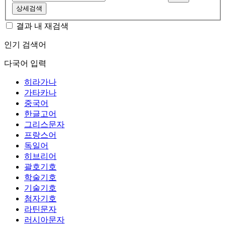
상세검색
결과 내 재검색
인기 검색어
다국어 입력
히라가나
가타카나
중국어
한글고어
그리스문자
프랑스어
독일어
히브리어
괄호기호
학술기호
기술기호
첨자기호
라틴문자
러시아문자