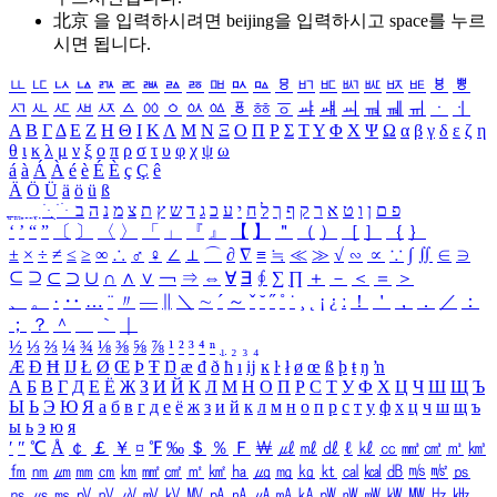
北京 을 입력하시려면
beijing
을 입력하시고 space를 누르
시면 됩니다.
ㅥ
ㅦ
ㅧ
ㅨ
ㅩ
ㅪ
ㅫ
ㅬ
ㅭ
ㅮ
ㅯ
ㅰ
ㅱ
ㅲ
ㅳ
ㅴ
ㅵ
ㅶ
ㅷ
ㅸ
ㅹ
ㅺ
ㅻ
ㅼ
ㅽ
ㅾ
ㅿ
ㆀ
ㆁ
ㆂ
ㆃ
ㆄ
ㆅ
ㆆ
ㆇ
ㆈ
ㆉ
ㆊ
ㆋ
ㆌ
ㆍ
ㆎ
Α
Β
Γ
Δ
Ε
Ζ
Η
Θ
Ι
Κ
Λ
Μ
Ν
Ξ
Ο
Π
Ρ
Σ
Τ
Υ
Φ
Χ
Ψ
Ω
α
β
γ
δ
ε
ζ
η
θ
ι
κ
λ
μ
ν
ξ
ο
π
ρ
σ
τ
υ
φ
χ
ψ
ω
á
à
Á
À
é
è
É
È
ç
Ç
ê
Ä
Ö
Ü
ä
ö
ü
ß
ְ
ֳ
ֲ
ֱ
ָ
ַ
ֵ
ֶ
ִ
ֹ
ּ
ֻ
ׂ
ׁ
ּ
ב
ה
נ
מ
צ
ת
ץ
ש
ד
ג
כ
ע
י
ח
ל
ך
ף
ק
ר
א
ט
ו
ן
ם
פ
‘
’
“
”
〔
〕
〈
〉
「
」
『
』
【
】
＂
（
）
［
］
｛
｝
±
×
÷
≠
≤
≥
∞
∴
♂
♀
∠
⊥
⌒
∂
∇
≡
≒
≪
≫
√
∽
∝
∵
∫
∬
∈
∋
⊆
⊇
⊂
⊃
∪
∩
∧
∨
￢
⇒
⇔
∀
∃
∮
∑
∏
＋
－
＜
＝
＞
、
。
·
‥
…
¨
〃
―
∥
＼
∼
´
～
ˇ
˘
˝
˚
˙
¸
˛
¡
¿
ː
！
＇
，
．
／
：
；
？
＾
＿
｀
｜
½
⅓
⅔
¼
¾
⅛
⅜
⅝
⅞
¹
²
³
⁴
ⁿ
₁
₂
₃
₄
Æ
Ð
Ħ
Ĳ
Ł
Ø
Œ
Þ
Ŧ
Ŋ
æ
đ
ð
ħ
ı
ĳ
ĸ
ŀ
ł
ø
œ
ß
þ
ŧ
ŋ
ŉ
А
Б
В
Г
Д
Е
Ё
Ж
З
И
Й
К
Л
М
Н
О
П
Р
С
Т
У
Ф
Х
Ц
Ч
Ш
Щ
Ъ
Ы
Ь
Э
Ю
Я
а
б
в
г
д
е
ё
ж
з
и
й
к
л
м
н
о
п
р
с
т
у
ф
х
ц
ч
ш
щ
ъ
ы
ь
э
ю
я
′
″
℃
Å
￠
￡
￥
¤
℉
‰
＄
％
Ｆ
￦
㎕
㎖
㎗
ℓ
㎘
㏄
㎣
㎤
㎥
㎦
㎙
㎚
㎛
㎜
㎝
㎞
㎟
㎠
㎡
㎢
㏊
㎍
㎎
㎏
㏏
㎈
㎉
㏈
㎧
㎨
㎰
㎱
㎲
㎳
㎴
㎵
㎶
㎷
㎸
㎹
㎀
㎁
㎂
㎃
㎄
㎺
㎻
㎽
㎾
㎿
㎐
㎑