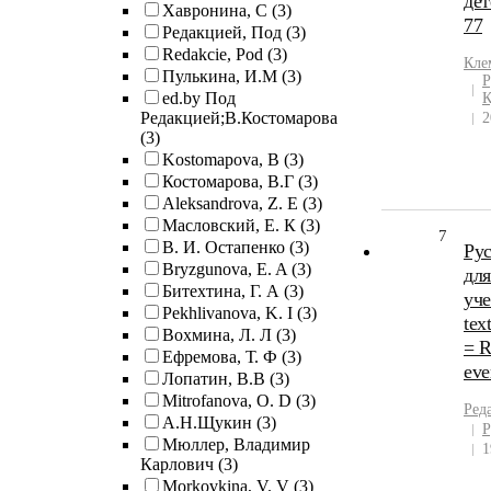
дет
Хавронина, С
(3)
77
Редакцией, Под
(3)
Redakcie, Pod
(3)
Кле
Пулькина, И.М
(3)
Р
ed.by Под
К
Редакцией;В.Костомарова
2
(3)
Kostomapova, B
(3)
Костомарова, В.Г
(3)
Aleksandrova, Z. E
(3)
Масловский, Е. К
(3)
7
В. И. Остапенко
(3)
Рус
Bryzgunova, E. A
(3)
для
Битехтина, Г. А
(3)
уче
Pekhlivanova, K. I
(3)
tex
Вохмина, Л. Л
(3)
= R
Ефремова, Т. Ф
(3)
eve
Лопатин, В.В
(3)
Mitrofanova, O. D
(3)
Ред
А.Н.Щукин
(3)
Р
Мюллер, Владимир
1
Карлович
(3)
Morkovkina, V. V
(3)