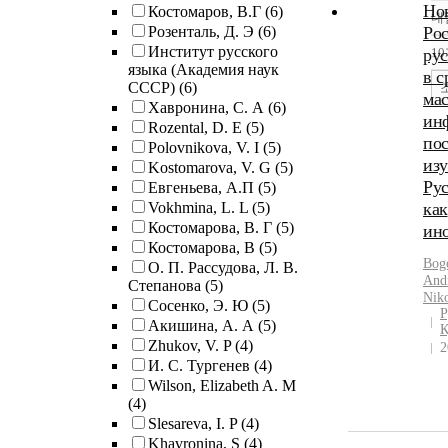
Нов
Костомаров, В.Г
(6)
내
Розенталь, Д. Э
(6)
Рос
Институт русского
рус
1
языка (Академия наук
в с
СССР)
(6)
ма
Хавронина, С. А
(6)
ин
Rozental, D. E
(5)
пос
Polovnikova, V. I
(5)
из
Kostomarova, V. G
(5)
Рус
Евгеньева, А.П
(5)
Vokhmina, L. L
(5)
как
Костомарова, В. Г
(5)
ин
Костомарова, В
(5)
Bog
О. П. Рассудова, Л. В.
An
Степанова
(5)
Niko
Сосенко, Э. Ю
(5)
Р
Акишина, А. А
(5)
К
Zhukov, V. P
(4)
2
И. С. Тургенев
(4)
Wilson, Elizabeth A. M
(4)
Slesareva, I. P
(4)
Khavronina, S
(4)