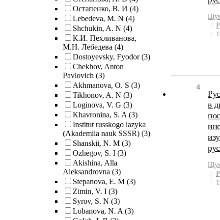
Остапенко, В. И
(4)
Щук
Lebedeva, M. N
(4)
Р
Shchukin, A. N
(4)
1
К.И. Пехливанова,
М.Н. Лебедева
(4)
Dostoyevsky, Fyodor
(3)
Chekhov, Anton
Pavlovich
(3)
Akhmanova, O. S
(3)
4
Рус
Tikhonov, A. N
(3)
в д
Loginova, V. G
(3)
Khavronina, S. A
(3)
пос
Institut russkogo iazyka
ино
(Akademiia nauk SSSR)
(3)
из
Shanskii, N. M
(3)
рус
Ozhegov, S. I
(3)
Akishina, Alla
Щук
Aleksandrovna
(3)
Р
Stepanova, E. M
(3)
1
Zimin, V. I
(3)
Syrov, S. N
(3)
Lobanova, N. A
(3)