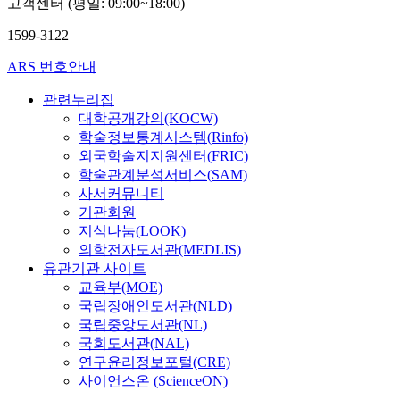
고객센터 (평일: 09:00~18:00)
1599-3122
ARS 번호안내
관련누리집
대학공개강의(KOCW)
학술정보통계시스템(Rinfo)
외국학술지지원센터(FRIC)
학술관계분석서비스(SAM)
사서커뮤니티
기관회원
지식나눔(LOOK)
의학전자도서관(MEDLIS)
유관기관 사이트
교육부(MOE)
국립장애인도서관(NLD)
국립중앙도서관(NL)
국회도서관(NAL)
연구윤리정보포털(CRE)
사이언스온 (ScienceON)