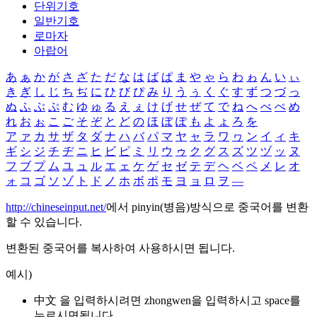
단위기호
일반기호
로마자
아랍어
あ
ぁ
か
が
さ
ざ
た
だ
な
は
ば
ぱ
ま
や
ゃ
ら
わ
ゎ
ん
い
ぃ
き
ぎ
し
じ
ち
ぢ
に
ひ
び
ぴ
み
り
う
ぅ
く
ぐ
す
ず
つ
づ
っ
ぬ
ふ
ぶ
ぷ
む
ゆ
ゅ
る
え
ぇ
け
げ
せ
ぜ
て
で
ね
へ
べ
ぺ
め
れ
お
ぉ
こ
ご
そ
ぞ
と
ど
の
ほ
ぼ
ぽ
も
よ
ょ
ろ
を
ア
ァ
カ
サ
ザ
タ
ダ
ナ
ハ
バ
パ
マ
ヤ
ャ
ラ
ワ
ヮ
ン
イ
ィ
キ
ギ
シ
ジ
チ
ヂ
ニ
ヒ
ビ
ピ
ミ
リ
ウ
ゥ
ク
グ
ス
ズ
ツ
ヅ
ッ
ヌ
フ
ブ
プ
ム
ユ
ュ
ル
エ
ェ
ケ
ゲ
セ
ゼ
テ
デ
ヘ
ベ
ペ
メ
レ
オ
ォ
コ
ゴ
ソ
ゾ
ト
ド
ノ
ホ
ボ
ポ
モ
ヨ
ョ
ロ
ヲ
―
http://chineseinput.net/
에서 pinyin(병음)방식으로 중국어를 변환
할 수 있습니다.
변환된 중국어를 복사하여 사용하시면 됩니다.
예시)
中文 을 입력하시려면
zhongwen
을 입력하시고 space를
누르시면됩니다.