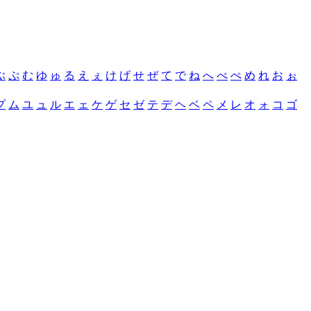
ぶ
ぷ
む
ゆ
ゅ
る
え
ぇ
け
げ
せ
ぜ
て
で
ね
へ
べ
ぺ
め
れ
お
ぉ
プ
ム
ユ
ュ
ル
エ
ェ
ケ
ゲ
セ
ゼ
テ
デ
ヘ
ベ
ペ
メ
レ
オ
ォ
コ
ゴ