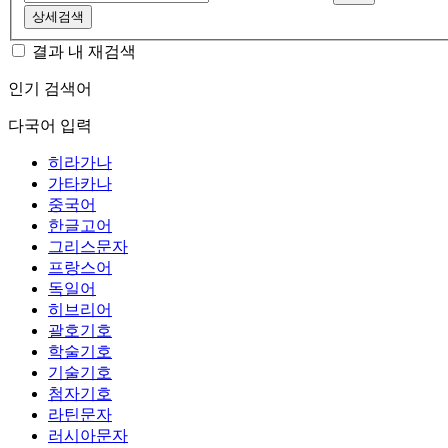
상세검색
결과 내 재검색
인기 검색어
다국어 입력
히라가나
가타카나
중국어
한글고어
그리스문자
프랑스어
독일어
히브리어
괄호기호
학술기호
기술기호
첨자기호
라틴문자
러시아문자