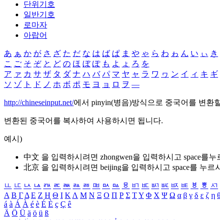
단위기호
일반기호
로마자
아랍어
あ
ぁ
か
が
さ
ざ
た
だ
な
は
ば
ぱ
ま
や
ゃ
ら
わ
ゎ
ん
い
ぃ
き
こ
ご
そ
ぞ
と
ど
の
ほ
ぼ
ぽ
も
よ
ょ
ろ
を
ア
ァ
カ
サ
ザ
タ
ダ
ナ
ハ
バ
パ
マ
ヤ
ャ
ラ
ワ
ヮ
ン
イ
ィ
キ
ギ
ソ
ゾ
ト
ド
ノ
ホ
ボ
ポ
モ
ヨ
ョ
ロ
ヲ
―
http://chineseinput.net/
에서 pinyin(병음)방식으로 중국어를 변환
변환된 중국어를 복사하여 사용하시면 됩니다.
예시)
中文 을 입력하시려면
zhongwen
을 입력하시고 space를
北京 을 입력하시려면
beijing
을 입력하시고 space를 누르
ㅥ
ㅦ
ㅧ
ㅨ
ㅩ
ㅪ
ㅫ
ㅬ
ㅭ
ㅮ
ㅯ
ㅰ
ㅱ
ㅲ
ㅳ
ㅴ
ㅵ
ㅶ
ㅷ
ㅸ
ㅹ
ㅺ
Α
Β
Γ
Δ
Ε
Ζ
Η
Θ
Ι
Κ
Λ
Μ
Ν
Ξ
Ο
Π
Ρ
Σ
Τ
Υ
Φ
Χ
Ψ
Ω
α
β
γ
δ
ε
ζ
η
á
à
Á
À
é
è
É
È
ç
Ç
ê
Ä
Ö
Ü
ä
ö
ü
ß