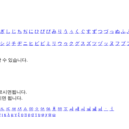
ぎ
し
じ
ち
ぢ
に
ひ
び
ぴ
み
り
う
ぅ
く
ぐ
す
ず
つ
づ
っ
ぬ
ふ
シ
ジ
チ
ヂ
ニ
ヒ
ビ
ピ
ミ
リ
ウ
ゥ
ク
グ
ス
ズ
ツ
ヅ
ッ
ヌ
フ
ブ
할 수 있습니다.
누르시면됩니다.
시면 됩니다.
ㅻ
ㅼ
ㅽ
ㅾ
ㅿ
ㆀ
ㆁ
ㆂ
ㆃ
ㆄ
ㆅ
ㆆ
ㆇ
ㆈ
ㆉ
ㆊ
ㆋ
ㆌ
ㆍ
ㆎ
θ
ι
κ
λ
μ
ν
ξ
ο
π
ρ
σ
τ
υ
φ
χ
ψ
ω