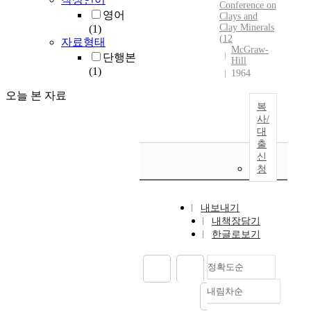
Conference
on
영어
Clays
and
Clay
Minerals
(1)
(
12
자료형태
McGraw-
단행본
Hill
(1)
1964
오늘 본 자료
복
사/
대
출
신
청
내보내기
내책장담기
한글로보기
정확도순
내림차순
정확도
순