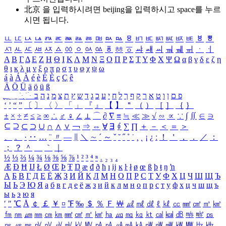
北京 을 입력하시려면
beijing
을 입력하시고 space를 누르
시면 됩니다.
ㅥ
ㅦ
ㅧ
ㅨ
ㅩ
ㅪ
ㅫ
ㅬ
ㅭ
ㅮ
ㅯ
ㅰ
ㅱ
ㅲ
ㅳ
ㅴ
ㅵ
ㅶ
ㅷ
ㅸ
ㅹ
ㅺ
ㅻ
ㅼ
ㅽ
ㅾ
ㅿ
ㆀ
ㆁ
ㆂ
ㆃ
ㆄ
ㆅ
ㆆ
ㆇ
ㆈ
ㆉ
ㆊ
ㆋ
ㆌ
ㆍ
ㆎ
Α
Β
Γ
Δ
Ε
Ζ
Η
Θ
Ι
Κ
Λ
Μ
Ν
Ξ
Ο
Π
Ρ
Σ
Τ
Υ
Φ
Χ
Ψ
Ω
α
β
γ
δ
ε
ζ
η
θ
ι
κ
λ
μ
ν
ξ
ο
π
ρ
σ
τ
υ
φ
χ
ψ
ω
á
à
Á
À
é
è
É
È
ç
Ç
ê
Ä
Ö
Ü
ä
ö
ü
ß
ְ
ֳ
ֲ
ֱ
ָ
ַ
ֵ
ֶ
ִ
ֹ
ּ
ֻ
ׂ
ׁ
ּ
ב
ה
נ
מ
צ
ת
ץ
ש
ד
ג
כ
ע
י
ח
ל
ך
ף
ק
ר
א
ט
ו
ן
ם
פ
‘
’
“
”
〔
〕
〈
〉
「
」
『
』
【
】
＂
（
）
［
］
｛
｝
±
×
÷
≠
≤
≥
∞
∴
♂
♀
∠
⊥
⌒
∂
∇
≡
≒
≪
≫
√
∽
∝
∵
∫
∬
∈
∋
⊆
⊇
⊂
⊃
∪
∩
∧
∨
￢
⇒
⇔
∀
∃
∮
∑
∏
＋
－
＜
＝
＞
、
。
·
‥
…
¨
〃
―
∥
＼
∼
´
～
ˇ
˘
˝
˚
˙
¸
˛
¡
¿
ː
！
＇
，
．
／
：
；
？
＾
＿
｀
｜
½
⅓
⅔
¼
¾
⅛
⅜
⅝
⅞
¹
²
³
⁴
ⁿ
₁
₂
₃
₄
Æ
Ð
Ħ
Ĳ
Ł
Ø
Œ
Þ
Ŧ
Ŋ
æ
đ
ð
ħ
ı
ĳ
ĸ
ŀ
ł
ø
œ
ß
þ
ŧ
ŋ
ŉ
А
Б
В
Г
Д
Е
Ё
Ж
З
И
Й
К
Л
М
Н
О
П
Р
С
Т
У
Ф
Х
Ц
Ч
Ш
Щ
Ъ
Ы
Ь
Э
Ю
Я
а
б
в
г
д
е
ё
ж
з
и
й
к
л
м
н
о
п
р
с
т
у
ф
х
ц
ч
ш
щ
ъ
ы
ь
э
ю
я
′
″
℃
Å
￠
￡
￥
¤
℉
‰
＄
％
Ｆ
￦
㎕
㎖
㎗
ℓ
㎘
㏄
㎣
㎤
㎥
㎦
㎙
㎚
㎛
㎜
㎝
㎞
㎟
㎠
㎡
㎢
㏊
㎍
㎎
㎏
㏏
㎈
㎉
㏈
㎧
㎨
㎰
㎱
㎲
㎳
㎴
㎵
㎶
㎷
㎸
㎹
㎀
㎁
㎂
㎃
㎄
㎺
㎻
㎽
㎾
㎿
㎐
㎑