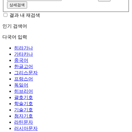
상세검색
결과 내 재검색
인기 검색어
다국어 입력
히라가나
가타카나
중국어
한글고어
그리스문자
프랑스어
독일어
히브리어
괄호기호
학술기호
기술기호
첨자기호
라틴문자
러시아문자