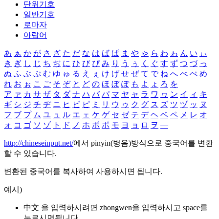
단위기호
일반기호
로마자
아랍어
あ
ぁ
か
が
さ
ざ
た
だ
な
は
ば
ぱ
ま
や
ゃ
ら
わ
ゎ
ん
い
ぃ
き
ぎ
し
じ
ち
ぢ
に
ひ
び
ぴ
み
り
う
ぅ
く
ぐ
す
ず
つ
づ
っ
ぬ
ふ
ぶ
ぷ
む
ゆ
ゅ
る
え
ぇ
け
げ
せ
ぜ
て
で
ね
へ
べ
ぺ
め
れ
お
ぉ
こ
ご
そ
ぞ
と
ど
の
ほ
ぼ
ぽ
も
よ
ょ
ろ
を
ア
ァ
カ
サ
ザ
タ
ダ
ナ
ハ
バ
パ
マ
ヤ
ャ
ラ
ワ
ヮ
ン
イ
ィ
キ
ギ
シ
ジ
チ
ヂ
ニ
ヒ
ビ
ピ
ミ
リ
ウ
ゥ
ク
グ
ス
ズ
ツ
ヅ
ッ
ヌ
フ
ブ
プ
ム
ユ
ュ
ル
エ
ェ
ケ
ゲ
セ
ゼ
テ
デ
ヘ
ベ
ペ
メ
レ
オ
ォ
コ
ゴ
ソ
ゾ
ト
ド
ノ
ホ
ボ
ポ
モ
ヨ
ョ
ロ
ヲ
―
http://chineseinput.net/
에서 pinyin(병음)방식으로 중국어를 변환
할 수 있습니다.
변환된 중국어를 복사하여 사용하시면 됩니다.
예시)
中文 을 입력하시려면
zhongwen
을 입력하시고 space를
누르시면됩니다.