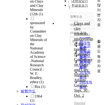
로
on Clays
내책장담기
많
and Clay
한글로보기
1
Minerals
이
(12th
(1)
본
정확도순
자
sponsored
Clays and
료
내림차순
정확도
by
clay
Committee
순
10개씩 출력
minerals :
내림차순
on Clay
인기도
proceedings
Minerals of
순
조회
활
10개씩
of the
the
연도순
용
출력
National
twelfth
제목순
도
Academy
20개씩
National
저자순
높
of Science
출력
Conference
-National
발행기
은
30개씩
on Clays
Research
관순
자
출력
Council ;
and Clay
료
50개씩
W. F.
Minerals,
출력
Bradley,
Atlanta,
editor
(1)
100개씩
Georgia,
Bra
(1)
출력
Sept. 30 -
발행연도
Oct. 2
1964
(1)
National
작성언어