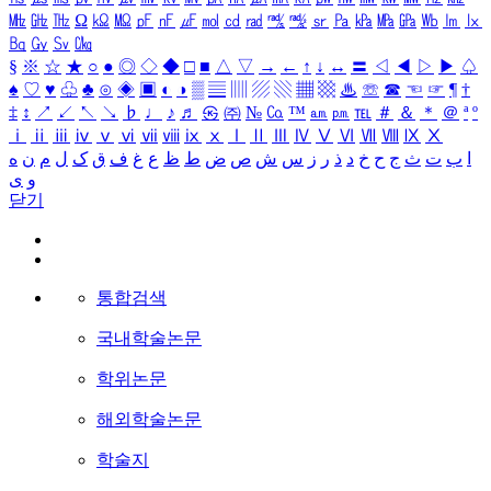
㎒
㎓
㎔
Ω
㏀
㏁
㎊
㎋
㎌
㏖
㏅
㎭
㎮
㎯
㏛
㎩
㎪
㎫
㎬
㏝
㏐
㏓
㏃
㏉
㏜
㏆
§
※
☆
★
○
●
◎
◇
◆
□
■
△
▽
→
←
↑
↓
↔
〓
◁
◀
▷
▶
♤
♠
♡
♥
♧
♣
⊙
◈
▣
◐
◑
▒
▤
▥
▨
▧
▦
▩
♨
☏
☎
☜
☞
¶
†
‡
↕
↗
↙
↖
↘
♭
♩
♪
♬
㉿
㈜
№
㏇
™
㏂
㏘
℡
＃
＆
＊
＠
ª
º
ⅰ
ⅱ
ⅲ
ⅳ
ⅴ
ⅵ
ⅶ
ⅷ
ⅸ
ⅹ
Ⅰ
Ⅱ
Ⅲ
Ⅳ
Ⅴ
Ⅵ
Ⅶ
Ⅷ
Ⅸ
Ⅹ
ا
ب
ت
ث
ج
ح
خ
د
ذ
ر
ز
س
ش
ص
ض
ط
ظ
ع
غ
ف
ق
ک
ل
م
ن
ه
و
ی
닫기
통합검색
국내학술논문
학위논문
해외학술논문
학술지