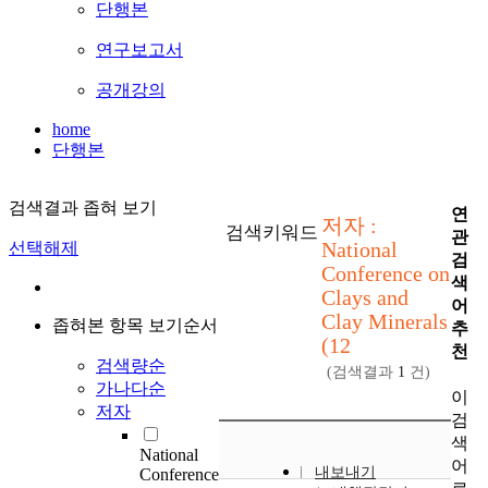
단행본
연구보고서
공개강의
home
단행본
검색결과 좁혀 보기
연
저자 :
검색키워드
관
National
선택해제
검
Conference on
색
Clays and
어
Clay Minerals
좁혀본 항목 보기순서
추
(12
천
검색량순
(검색결과
1
건)
가나다순
이
저자
검
색
National
어
내보내기
Conference