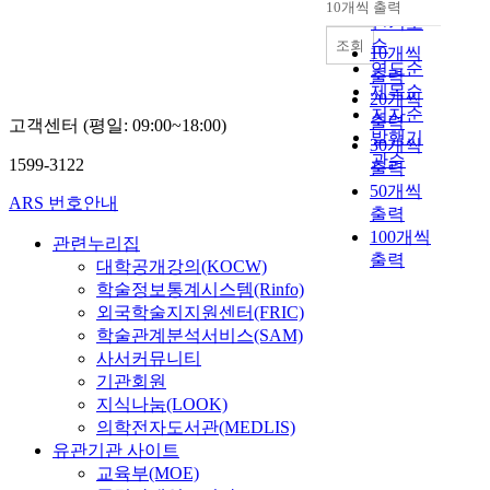
10개씩 출력
내림차순
인기도
순
조회
10개씩
연도순
출력
제목순
20개씩
저자순
출력
고객센터 (평일: 09:00~18:00)
발행기
30개씩
관순
1599-3122
출력
50개씩
ARS 번호안내
출력
100개씩
관련누리집
출력
대학공개강의(KOCW)
학술정보통계시스템(Rinfo)
외국학술지지원센터(FRIC)
학술관계분석서비스(SAM)
사서커뮤니티
기관회원
지식나눔(LOOK)
의학전자도서관(MEDLIS)
유관기관 사이트
교육부(MOE)