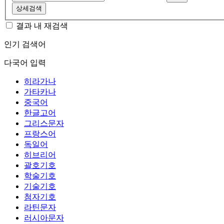
상세검색
결과 내 재검색
인기 검색어
다국어 입력
히라가나
가타카나
중국어
한글고어
그리스문자
프랑스어
독일어
히브리어
괄호기호
학술기호
기술기호
첨자기호
라틴문자
러시아문자