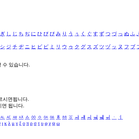
ぎ
し
じ
ち
ぢ
に
ひ
び
ぴ
み
り
う
ぅ
く
ぐ
す
ず
つ
づ
っ
ぬ
ふ
シ
ジ
チ
ヂ
ニ
ヒ
ビ
ピ
ミ
リ
ウ
ゥ
ク
グ
ス
ズ
ツ
ヅ
ッ
ヌ
フ
ブ
할 수 있습니다.
누르시면됩니다.
시면 됩니다.
ㅻ
ㅼ
ㅽ
ㅾ
ㅿ
ㆀ
ㆁ
ㆂ
ㆃ
ㆄ
ㆅ
ㆆ
ㆇ
ㆈ
ㆉ
ㆊ
ㆋ
ㆌ
ㆍ
ㆎ
θ
ι
κ
λ
μ
ν
ξ
ο
π
ρ
σ
τ
υ
φ
χ
ψ
ω