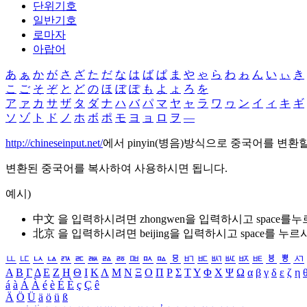
단위기호
일반기호
로마자
아랍어
あ
ぁ
か
が
さ
ざ
た
だ
な
は
ば
ぱ
ま
や
ゃ
ら
わ
ゎ
ん
い
ぃ
き
こ
ご
そ
ぞ
と
ど
の
ほ
ぼ
ぽ
も
よ
ょ
ろ
を
ア
ァ
カ
サ
ザ
タ
ダ
ナ
ハ
バ
パ
マ
ヤ
ャ
ラ
ワ
ヮ
ン
イ
ィ
キ
ギ
ソ
ゾ
ト
ド
ノ
ホ
ボ
ポ
モ
ヨ
ョ
ロ
ヲ
―
http://chineseinput.net/
에서 pinyin(병음)방식으로 중국어를 변환
변환된 중국어를 복사하여 사용하시면 됩니다.
예시)
中文 을 입력하시려면
zhongwen
을 입력하시고 space를
北京 을 입력하시려면
beijing
을 입력하시고 space를 누르
ㅥ
ㅦ
ㅧ
ㅨ
ㅩ
ㅪ
ㅫ
ㅬ
ㅭ
ㅮ
ㅯ
ㅰ
ㅱ
ㅲ
ㅳ
ㅴ
ㅵ
ㅶ
ㅷ
ㅸ
ㅹ
ㅺ
Α
Β
Γ
Δ
Ε
Ζ
Η
Θ
Ι
Κ
Λ
Μ
Ν
Ξ
Ο
Π
Ρ
Σ
Τ
Υ
Φ
Χ
Ψ
Ω
α
β
γ
δ
ε
ζ
η
á
à
Á
À
é
è
É
È
ç
Ç
ê
Ä
Ö
Ü
ä
ö
ü
ß