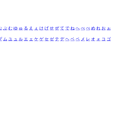
ぶ
ぷ
む
ゆ
ゅ
る
え
ぇ
け
げ
せ
ぜ
て
で
ね
へ
べ
ぺ
め
れ
お
ぉ
プ
ム
ユ
ュ
ル
エ
ェ
ケ
ゲ
セ
ゼ
テ
デ
ヘ
ベ
ペ
メ
レ
オ
ォ
コ
ゴ