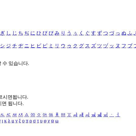
ぎ
し
じ
ち
ぢ
に
ひ
び
ぴ
み
り
う
ぅ
く
ぐ
す
ず
つ
づ
っ
ぬ
ふ
シ
ジ
チ
ヂ
ニ
ヒ
ビ
ピ
ミ
リ
ウ
ゥ
ク
グ
ス
ズ
ツ
ヅ
ッ
ヌ
フ
ブ
할 수 있습니다.
누르시면됩니다.
시면 됩니다.
ㅻ
ㅼ
ㅽ
ㅾ
ㅿ
ㆀ
ㆁ
ㆂ
ㆃ
ㆄ
ㆅ
ㆆ
ㆇ
ㆈ
ㆉ
ㆊ
ㆋ
ㆌ
ㆍ
ㆎ
θ
ι
κ
λ
μ
ν
ξ
ο
π
ρ
σ
τ
υ
φ
χ
ψ
ω