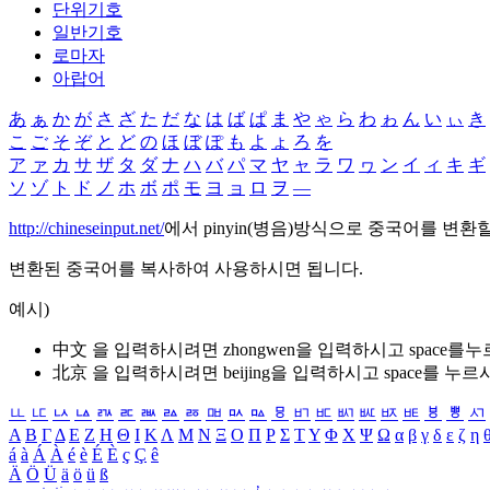
단위기호
일반기호
로마자
아랍어
あ
ぁ
か
が
さ
ざ
た
だ
な
は
ば
ぱ
ま
や
ゃ
ら
わ
ゎ
ん
い
ぃ
き
こ
ご
そ
ぞ
と
ど
の
ほ
ぼ
ぽ
も
よ
ょ
ろ
を
ア
ァ
カ
サ
ザ
タ
ダ
ナ
ハ
バ
パ
マ
ヤ
ャ
ラ
ワ
ヮ
ン
イ
ィ
キ
ギ
ソ
ゾ
ト
ド
ノ
ホ
ボ
ポ
モ
ヨ
ョ
ロ
ヲ
―
http://chineseinput.net/
에서 pinyin(병음)방식으로 중국어를 변환
변환된 중국어를 복사하여 사용하시면 됩니다.
예시)
中文 을 입력하시려면
zhongwen
을 입력하시고 space를
北京 을 입력하시려면
beijing
을 입력하시고 space를 누르
ㅥ
ㅦ
ㅧ
ㅨ
ㅩ
ㅪ
ㅫ
ㅬ
ㅭ
ㅮ
ㅯ
ㅰ
ㅱ
ㅲ
ㅳ
ㅴ
ㅵ
ㅶ
ㅷ
ㅸ
ㅹ
ㅺ
Α
Β
Γ
Δ
Ε
Ζ
Η
Θ
Ι
Κ
Λ
Μ
Ν
Ξ
Ο
Π
Ρ
Σ
Τ
Υ
Φ
Χ
Ψ
Ω
α
β
γ
δ
ε
ζ
η
á
à
Á
À
é
è
É
È
ç
Ç
ê
Ä
Ö
Ü
ä
ö
ü
ß