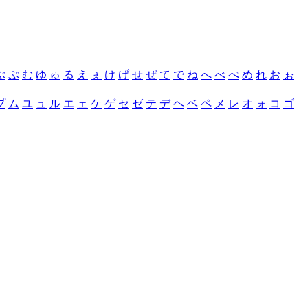
ぶ
ぷ
む
ゆ
ゅ
る
え
ぇ
け
げ
せ
ぜ
て
で
ね
へ
べ
ぺ
め
れ
お
ぉ
プ
ム
ユ
ュ
ル
エ
ェ
ケ
ゲ
セ
ゼ
テ
デ
ヘ
ベ
ペ
メ
レ
オ
ォ
コ
ゴ