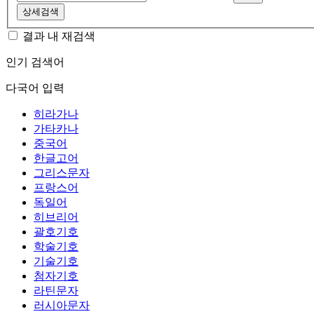
상세검색
결과 내 재검색
인기 검색어
다국어 입력
히라가나
가타카나
중국어
한글고어
그리스문자
프랑스어
독일어
히브리어
괄호기호
학술기호
기술기호
첨자기호
라틴문자
러시아문자