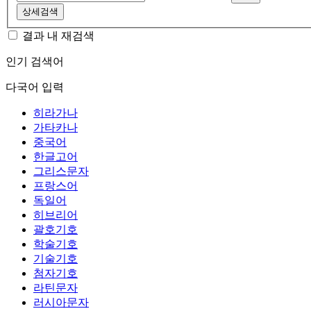
상세검색
결과 내 재검색
인기 검색어
다국어 입력
히라가나
가타카나
중국어
한글고어
그리스문자
프랑스어
독일어
히브리어
괄호기호
학술기호
기술기호
첨자기호
라틴문자
러시아문자