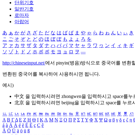
단위기호
일반기호
로마자
아랍어
あ
ぁ
か
が
さ
ざ
た
だ
な
は
ば
ぱ
ま
や
ゃ
ら
わ
ゎ
ん
い
ぃ
き
こ
ご
そ
ぞ
と
ど
の
ほ
ぼ
ぽ
も
よ
ょ
ろ
を
ア
ァ
カ
サ
ザ
タ
ダ
ナ
ハ
バ
パ
マ
ヤ
ャ
ラ
ワ
ヮ
ン
イ
ィ
キ
ギ
ソ
ゾ
ト
ド
ノ
ホ
ボ
ポ
モ
ヨ
ョ
ロ
ヲ
―
http://chineseinput.net/
에서 pinyin(병음)방식으로 중국어를 변환
변환된 중국어를 복사하여 사용하시면 됩니다.
예시)
中文 을 입력하시려면
zhongwen
을 입력하시고 space를
北京 을 입력하시려면
beijing
을 입력하시고 space를 누르
ㅥ
ㅦ
ㅧ
ㅨ
ㅩ
ㅪ
ㅫ
ㅬ
ㅭ
ㅮ
ㅯ
ㅰ
ㅱ
ㅲ
ㅳ
ㅴ
ㅵ
ㅶ
ㅷ
ㅸ
ㅹ
ㅺ
Α
Β
Γ
Δ
Ε
Ζ
Η
Θ
Ι
Κ
Λ
Μ
Ν
Ξ
Ο
Π
Ρ
Σ
Τ
Υ
Φ
Χ
Ψ
Ω
α
β
γ
δ
ε
ζ
η
á
à
Á
À
é
è
É
È
ç
Ç
ê
Ä
Ö
Ü
ä
ö
ü
ß