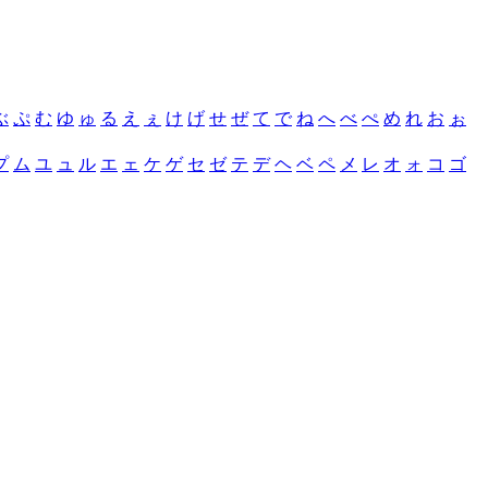
ぶ
ぷ
む
ゆ
ゅ
る
え
ぇ
け
げ
せ
ぜ
て
で
ね
へ
べ
ぺ
め
れ
お
ぉ
プ
ム
ユ
ュ
ル
エ
ェ
ケ
ゲ
セ
ゼ
テ
デ
ヘ
ベ
ペ
メ
レ
オ
ォ
コ
ゴ