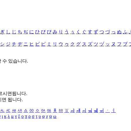
ぎ
し
じ
ち
ぢ
に
ひ
び
ぴ
み
り
う
ぅ
く
ぐ
す
ず
つ
づ
っ
ぬ
ふ
シ
ジ
チ
ヂ
ニ
ヒ
ビ
ピ
ミ
リ
ウ
ゥ
ク
グ
ス
ズ
ツ
ヅ
ッ
ヌ
フ
ブ
할 수 있습니다.
누르시면됩니다.
시면 됩니다.
ㅻ
ㅼ
ㅽ
ㅾ
ㅿ
ㆀ
ㆁ
ㆂ
ㆃ
ㆄ
ㆅ
ㆆ
ㆇ
ㆈ
ㆉ
ㆊ
ㆋ
ㆌ
ㆍ
ㆎ
θ
ι
κ
λ
μ
ν
ξ
ο
π
ρ
σ
τ
υ
φ
χ
ψ
ω