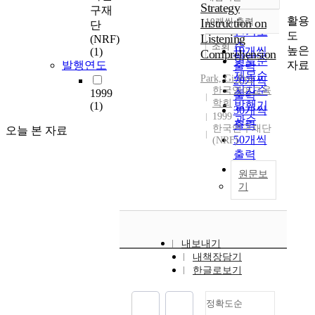
정확도
Strategy
구재
순
활용
Instruction on
10개씩 출력
단
내림차순
인기도
도
Listening
(NRF)
순
조회
높은
10개씩
(1)
Comprehension
연도순
자료
발행연도
출력
제목순
Park,
,
Gi-Pyo
20개씩
저자순
한국영어교육
1999
출력
학회
발행기
(1)
30개씩
1999
관순
출력
한국연구재단
오늘 본 자료
50개씩
(NRF)
출력
100개씩
원문보
출력
기
내보내기
내책장담기
한글로보기
정확도순