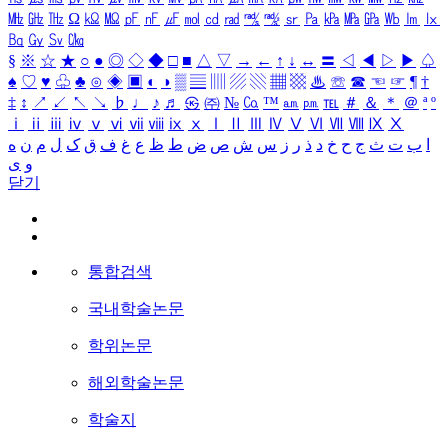
㎒
㎓
㎔
Ω
㏀
㏁
㎊
㎋
㎌
㏖
㏅
㎭
㎮
㎯
㏛
㎩
㎪
㎫
㎬
㏝
㏐
㏓
㏃
㏉
㏜
㏆
§
※
☆
★
○
●
◎
◇
◆
□
■
△
▽
→
←
↑
↓
↔
〓
◁
◀
▷
▶
♤
♠
♡
♥
♧
♣
⊙
◈
▣
◐
◑
▒
▤
▥
▨
▧
▦
▩
♨
☏
☎
☜
☞
¶
†
‡
↕
↗
↙
↖
↘
♭
♩
♪
♬
㉿
㈜
№
㏇
™
㏂
㏘
℡
＃
＆
＊
＠
ª
º
ⅰ
ⅱ
ⅲ
ⅳ
ⅴ
ⅵ
ⅶ
ⅷ
ⅸ
ⅹ
Ⅰ
Ⅱ
Ⅲ
Ⅳ
Ⅴ
Ⅵ
Ⅶ
Ⅷ
Ⅸ
Ⅹ
ا
ب
ت
ث
ج
ح
خ
د
ذ
ر
ز
س
ش
ص
ض
ط
ظ
ع
غ
ف
ق
ک
ل
م
ن
ه
و
ی
닫기
통합검색
국내학술논문
학위논문
해외학술논문
학술지