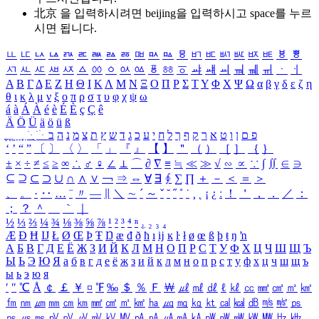
北京 을 입력하시려면
beijing
을 입력하시고 space를 누르
시면 됩니다.
ㅥ
ㅦ
ㅧ
ㅨ
ㅩ
ㅪ
ㅫ
ㅬ
ㅭ
ㅮ
ㅯ
ㅰ
ㅱ
ㅲ
ㅳ
ㅴ
ㅵ
ㅶ
ㅷ
ㅸ
ㅹ
ㅺ
ㅻ
ㅼ
ㅽ
ㅾ
ㅿ
ㆀ
ㆁ
ㆂ
ㆃ
ㆄ
ㆅ
ㆆ
ㆇ
ㆈ
ㆉ
ㆊ
ㆋ
ㆌ
ㆍ
ㆎ
Α
Β
Γ
Δ
Ε
Ζ
Η
Θ
Ι
Κ
Λ
Μ
Ν
Ξ
Ο
Π
Ρ
Σ
Τ
Υ
Φ
Χ
Ψ
Ω
α
β
γ
δ
ε
ζ
η
θ
ι
κ
λ
μ
ν
ξ
ο
π
ρ
σ
τ
υ
φ
χ
ψ
ω
á
à
Á
À
é
è
É
È
ç
Ç
ê
Ä
Ö
Ü
ä
ö
ü
ß
ְ
ֳ
ֲ
ֱ
ָ
ַ
ֵ
ֶ
ִ
ֹ
ּ
ֻ
ׂ
ׁ
ּ
ב
ה
נ
מ
צ
ת
ץ
ש
ד
ג
כ
ע
י
ח
ל
ך
ף
ק
ר
א
ט
ו
ן
ם
פ
‘
’
“
”
〔
〕
〈
〉
「
」
『
』
【
】
＂
（
）
［
］
｛
｝
±
×
÷
≠
≤
≥
∞
∴
♂
♀
∠
⊥
⌒
∂
∇
≡
≒
≪
≫
√
∽
∝
∵
∫
∬
∈
∋
⊆
⊇
⊂
⊃
∪
∩
∧
∨
￢
⇒
⇔
∀
∃
∮
∑
∏
＋
－
＜
＝
＞
、
。
·
‥
…
¨
〃
―
∥
＼
∼
´
～
ˇ
˘
˝
˚
˙
¸
˛
¡
¿
ː
！
＇
，
．
／
：
；
？
＾
＿
｀
｜
½
⅓
⅔
¼
¾
⅛
⅜
⅝
⅞
¹
²
³
⁴
ⁿ
₁
₂
₃
₄
Æ
Ð
Ħ
Ĳ
Ł
Ø
Œ
Þ
Ŧ
Ŋ
æ
đ
ð
ħ
ı
ĳ
ĸ
ŀ
ł
ø
œ
ß
þ
ŧ
ŋ
ŉ
А
Б
В
Г
Д
Е
Ё
Ж
З
И
Й
К
Л
М
Н
О
П
Р
С
Т
У
Ф
Х
Ц
Ч
Ш
Щ
Ъ
Ы
Ь
Э
Ю
Я
а
б
в
г
д
е
ё
ж
з
и
й
к
л
м
н
о
п
р
с
т
у
ф
х
ц
ч
ш
щ
ъ
ы
ь
э
ю
я
′
″
℃
Å
￠
￡
￥
¤
℉
‰
＄
％
Ｆ
￦
㎕
㎖
㎗
ℓ
㎘
㏄
㎣
㎤
㎥
㎦
㎙
㎚
㎛
㎜
㎝
㎞
㎟
㎠
㎡
㎢
㏊
㎍
㎎
㎏
㏏
㎈
㎉
㏈
㎧
㎨
㎰
㎱
㎲
㎳
㎴
㎵
㎶
㎷
㎸
㎹
㎀
㎁
㎂
㎃
㎄
㎺
㎻
㎽
㎾
㎿
㎐
㎑