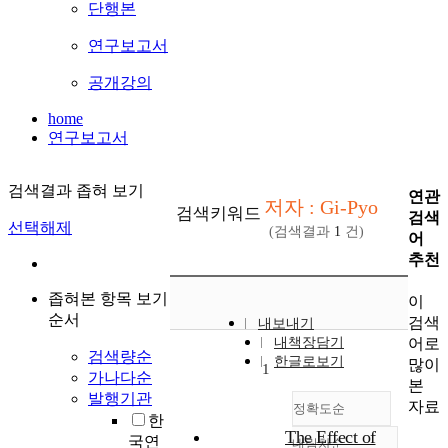
단행본
연구보고서
공개강의
home
연구보고서
검색결과 좁혀 보기
연관
저자 : Gi-Pyo
검색키워드
검색
선택해제
(검색결과
1
건)
어
추천
좁혀본 항목 보기
이
순서
검색
내보내기
어로
내책장담기
검색량순
한글로보기
많이
1
가나다순
본
발행기관
자료
정확도순
한
The Effect of
국연
내림차순