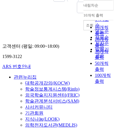
내림차순
정확도
순
10개씩 출력
내림차순
인기도
순
조회
10개씩
연도순
출력
제목순
20개씩
저자순
출력
고객센터 (평일: 09:00~18:00)
발행기
30개씩
관순
1599-3122
출력
50개씩
ARS 번호안내
출력
100개씩
관련누리집
출력
대학공개강의(KOCW)
학술정보통계시스템(Rinfo)
외국학술지지원센터(FRIC)
학술관계분석서비스(SAM)
사서커뮤니티
기관회원
지식나눔(LOOK)
의학전자도서관(MEDLIS)