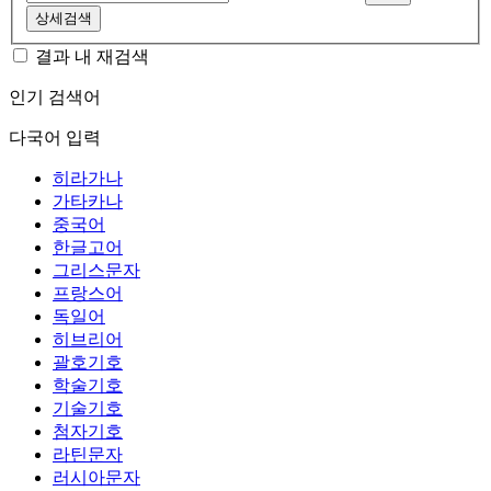
상세검색
결과 내 재검색
인기 검색어
다국어 입력
히라가나
가타카나
중국어
한글고어
그리스문자
프랑스어
독일어
히브리어
괄호기호
학술기호
기술기호
첨자기호
라틴문자
러시아문자