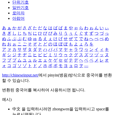
단위기호
일반기호
로마자
아랍어
あ
ぁ
か
が
さ
ざ
た
だ
な
は
ば
ぱ
ま
や
ゃ
ら
わ
ゎ
ん
い
ぃ
き
ぎ
し
じ
ち
ぢ
に
ひ
び
ぴ
み
り
う
ぅ
く
ぐ
す
ず
つ
づ
っ
ぬ
ふ
ぶ
ぷ
む
ゆ
ゅ
る
え
ぇ
け
げ
せ
ぜ
て
で
ね
へ
べ
ぺ
め
れ
お
ぉ
こ
ご
そ
ぞ
と
ど
の
ほ
ぼ
ぽ
も
よ
ょ
ろ
を
ア
ァ
カ
サ
ザ
タ
ダ
ナ
ハ
バ
パ
マ
ヤ
ャ
ラ
ワ
ヮ
ン
イ
ィ
キ
ギ
シ
ジ
チ
ヂ
ニ
ヒ
ビ
ピ
ミ
リ
ウ
ゥ
ク
グ
ス
ズ
ツ
ヅ
ッ
ヌ
フ
ブ
プ
ム
ユ
ュ
ル
エ
ェ
ケ
ゲ
セ
ゼ
テ
デ
ヘ
ベ
ペ
メ
レ
オ
ォ
コ
ゴ
ソ
ゾ
ト
ド
ノ
ホ
ボ
ポ
モ
ヨ
ョ
ロ
ヲ
―
http://chineseinput.net/
에서 pinyin(병음)방식으로 중국어를 변환
할 수 있습니다.
변환된 중국어를 복사하여 사용하시면 됩니다.
예시)
中文 을 입력하시려면
zhongwen
을 입력하시고 space를
누르시면됩니다.