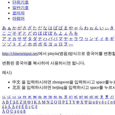
단위기호
일반기호
로마자
아랍어
あ
ぁ
か
が
さ
ざ
た
だ
な
は
ば
ぱ
ま
や
ゃ
ら
わ
ゎ
ん
い
ぃ
き
こ
ご
そ
ぞ
と
ど
の
ほ
ぼ
ぽ
も
よ
ょ
ろ
を
ア
ァ
カ
サ
ザ
タ
ダ
ナ
ハ
バ
パ
マ
ヤ
ャ
ラ
ワ
ヮ
ン
イ
ィ
キ
ギ
ソ
ゾ
ト
ド
ノ
ホ
ボ
ポ
モ
ヨ
ョ
ロ
ヲ
―
http://chineseinput.net/
에서 pinyin(병음)방식으로 중국어를 변환
변환된 중국어를 복사하여 사용하시면 됩니다.
예시)
中文 을 입력하시려면
zhongwen
을 입력하시고 space를
北京 을 입력하시려면
beijing
을 입력하시고 space를 누르
ㅥ
ㅦ
ㅧ
ㅨ
ㅩ
ㅪ
ㅫ
ㅬ
ㅭ
ㅮ
ㅯ
ㅰ
ㅱ
ㅲ
ㅳ
ㅴ
ㅵ
ㅶ
ㅷ
ㅸ
ㅹ
ㅺ
Α
Β
Γ
Δ
Ε
Ζ
Η
Θ
Ι
Κ
Λ
Μ
Ν
Ξ
Ο
Π
Ρ
Σ
Τ
Υ
Φ
Χ
Ψ
Ω
α
β
γ
δ
ε
ζ
η
á
à
Á
À
é
è
É
È
ç
Ç
ê
Ä
Ö
Ü
ä
ö
ü
ß