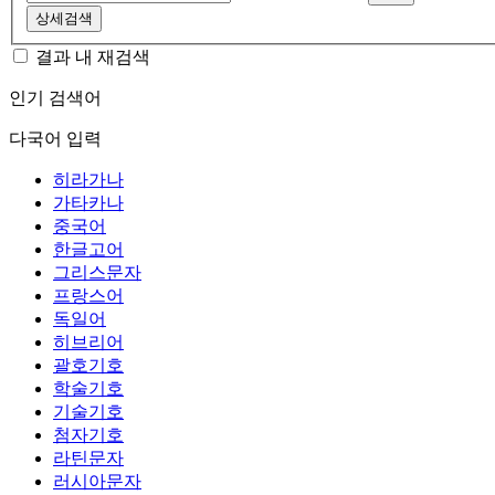
상세검색
결과 내 재검색
인기 검색어
다국어 입력
히라가나
가타카나
중국어
한글고어
그리스문자
프랑스어
독일어
히브리어
괄호기호
학술기호
기술기호
첨자기호
라틴문자
러시아문자