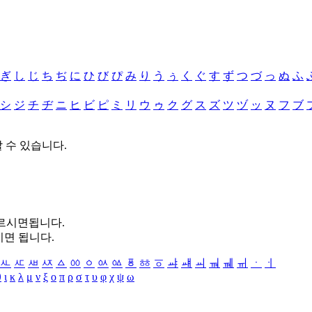
ぎ
し
じ
ち
ぢ
に
ひ
び
ぴ
み
り
う
ぅ
く
ぐ
す
ず
つ
づ
っ
ぬ
ふ
シ
ジ
チ
ヂ
ニ
ヒ
ビ
ピ
ミ
リ
ウ
ゥ
ク
グ
ス
ズ
ツ
ヅ
ッ
ヌ
フ
ブ
할 수 있습니다.
누르시면됩니다.
시면 됩니다.
ㅻ
ㅼ
ㅽ
ㅾ
ㅿ
ㆀ
ㆁ
ㆂ
ㆃ
ㆄ
ㆅ
ㆆ
ㆇ
ㆈ
ㆉ
ㆊ
ㆋ
ㆌ
ㆍ
ㆎ
θ
ι
κ
λ
μ
ν
ξ
ο
π
ρ
σ
τ
υ
φ
χ
ψ
ω