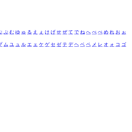
ぶ
ぷ
む
ゆ
ゅ
る
え
ぇ
け
げ
せ
ぜ
て
で
ね
へ
べ
ぺ
め
れ
お
ぉ
プ
ム
ユ
ュ
ル
エ
ェ
ケ
ゲ
セ
ゼ
テ
デ
ヘ
ベ
ペ
メ
レ
オ
ォ
コ
ゴ