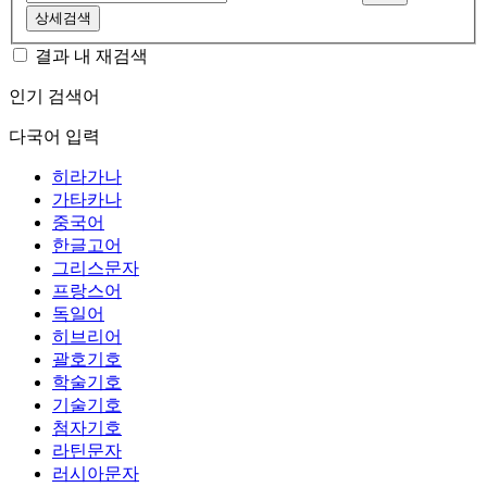
상세검색
결과 내 재검색
인기 검색어
다국어 입력
히라가나
가타카나
중국어
한글고어
그리스문자
프랑스어
독일어
히브리어
괄호기호
학술기호
기술기호
첨자기호
라틴문자
러시아문자