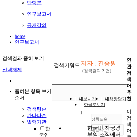
단행본
연구보고서
공개강의
home
연구보고서
검색결과 좁혀 보기
연
저자 : 진승원
검색키워드
관
선택해제
(검색결과
3
건)
검
색
어
좁혀본 항목 보기
추
순서
천
내보내기
내책장담기
한글로보기
검색량순
이
1
가나다순
검
정확도순
발행기관
색
한국인 자궁경
한
내림차순
어
정확도
부암 조직에서
국연