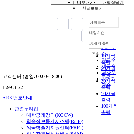
내보내기
내책장담기
한글로보기
정확도순
내림차순
정확도
순
10개씩 출력
내림차순
인기도
순
조회
10개씩
연도순
출력
제목순
20개씩
저자순
출력
고객센터 (평일: 09:00~18:00)
발행기
30개씩
관순
1599-3122
출력
50개씩
ARS 번호안내
출력
100개씩
관련누리집
출력
대학공개강의(KOCW)
학술정보통계시스템(Rinfo)
외국학술지지원센터(FRIC)
학술관계분석서비스(SAM)