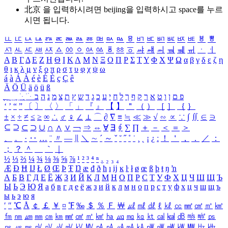
北京 을 입력하시려면
beijing
을 입력하시고 space를 누르
시면 됩니다.
ㅥ
ㅦ
ㅧ
ㅨ
ㅩ
ㅪ
ㅫ
ㅬ
ㅭ
ㅮ
ㅯ
ㅰ
ㅱ
ㅲ
ㅳ
ㅴ
ㅵ
ㅶ
ㅷ
ㅸ
ㅹ
ㅺ
ㅻ
ㅼ
ㅽ
ㅾ
ㅿ
ㆀ
ㆁ
ㆂ
ㆃ
ㆄ
ㆅ
ㆆ
ㆇ
ㆈ
ㆉ
ㆊ
ㆋ
ㆌ
ㆍ
ㆎ
Α
Β
Γ
Δ
Ε
Ζ
Η
Θ
Ι
Κ
Λ
Μ
Ν
Ξ
Ο
Π
Ρ
Σ
Τ
Υ
Φ
Χ
Ψ
Ω
α
β
γ
δ
ε
ζ
η
θ
ι
κ
λ
μ
ν
ξ
ο
π
ρ
σ
τ
υ
φ
χ
ψ
ω
á
à
Á
À
é
è
É
È
ç
Ç
ê
Ä
Ö
Ü
ä
ö
ü
ß
ְ
ֳ
ֲ
ֱ
ָ
ַ
ֵ
ֶ
ִ
ֹ
ּ
ֻ
ׂ
ׁ
ּ
ב
ה
נ
מ
צ
ת
ץ
ש
ד
ג
כ
ע
י
ח
ל
ך
ף
ק
ר
א
ט
ו
ן
ם
פ
‘
’
“
”
〔
〕
〈
〉
「
」
『
』
【
】
＂
（
）
［
］
｛
｝
±
×
÷
≠
≤
≥
∞
∴
♂
♀
∠
⊥
⌒
∂
∇
≡
≒
≪
≫
√
∽
∝
∵
∫
∬
∈
∋
⊆
⊇
⊂
⊃
∪
∩
∧
∨
￢
⇒
⇔
∀
∃
∮
∑
∏
＋
－
＜
＝
＞
、
。
·
‥
…
¨
〃
―
∥
＼
∼
´
～
ˇ
˘
˝
˚
˙
¸
˛
¡
¿
ː
！
＇
，
．
／
：
；
？
＾
＿
｀
｜
½
⅓
⅔
¼
¾
⅛
⅜
⅝
⅞
¹
²
³
⁴
ⁿ
₁
₂
₃
₄
Æ
Ð
Ħ
Ĳ
Ł
Ø
Œ
Þ
Ŧ
Ŋ
æ
đ
ð
ħ
ı
ĳ
ĸ
ŀ
ł
ø
œ
ß
þ
ŧ
ŋ
ŉ
А
Б
В
Г
Д
Е
Ё
Ж
З
И
Й
К
Л
М
Н
О
П
Р
С
Т
У
Ф
Х
Ц
Ч
Ш
Щ
Ъ
Ы
Ь
Э
Ю
Я
а
б
в
г
д
е
ё
ж
з
и
й
к
л
м
н
о
п
р
с
т
у
ф
х
ц
ч
ш
щ
ъ
ы
ь
э
ю
я
′
″
℃
Å
￠
￡
￥
¤
℉
‰
＄
％
Ｆ
￦
㎕
㎖
㎗
ℓ
㎘
㏄
㎣
㎤
㎥
㎦
㎙
㎚
㎛
㎜
㎝
㎞
㎟
㎠
㎡
㎢
㏊
㎍
㎎
㎏
㏏
㎈
㎉
㏈
㎧
㎨
㎰
㎱
㎲
㎳
㎴
㎵
㎶
㎷
㎸
㎹
㎀
㎁
㎂
㎃
㎄
㎺
㎻
㎽
㎾
㎿
㎐
㎑