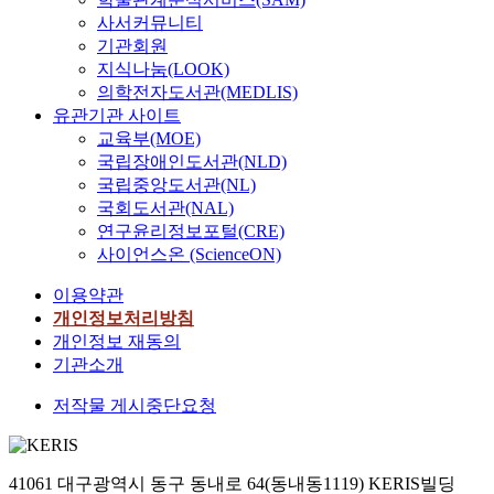
사서커뮤니티
기관회원
지식나눔(LOOK)
의학전자도서관(MEDLIS)
유관기관 사이트
교육부(MOE)
국립장애인도서관(NLD)
국립중앙도서관(NL)
국회도서관(NAL)
연구윤리정보포털(CRE)
사이언스온 (ScienceON)
이용약관
개인정보처리방침
개인정보 재동의
기관소개
저작물 게시중단요청
41061 대구광역시 동구 동내로 64(동내동1119) KERIS빌딩