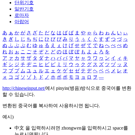
단위기호
일반기호
로마자
아랍어
あ
ぁ
か
が
さ
ざ
た
だ
な
は
ば
ぱ
ま
や
ゃ
ら
わ
ゎ
ん
い
ぃ
き
ぎ
し
じ
ち
ぢ
に
ひ
び
ぴ
み
り
う
ぅ
く
ぐ
す
ず
つ
づ
っ
ぬ
ふ
ぶ
ぷ
む
ゆ
ゅ
る
え
ぇ
け
げ
せ
ぜ
て
で
ね
へ
べ
ぺ
め
れ
お
ぉ
こ
ご
そ
ぞ
と
ど
の
ほ
ぼ
ぽ
も
よ
ょ
ろ
を
ア
ァ
カ
サ
ザ
タ
ダ
ナ
ハ
バ
パ
マ
ヤ
ャ
ラ
ワ
ヮ
ン
イ
ィ
キ
ギ
シ
ジ
チ
ヂ
ニ
ヒ
ビ
ピ
ミ
リ
ウ
ゥ
ク
グ
ス
ズ
ツ
ヅ
ッ
ヌ
フ
ブ
プ
ム
ユ
ュ
ル
エ
ェ
ケ
ゲ
セ
ゼ
テ
デ
ヘ
ベ
ペ
メ
レ
オ
ォ
コ
ゴ
ソ
ゾ
ト
ド
ノ
ホ
ボ
ポ
モ
ヨ
ョ
ロ
ヲ
―
http://chineseinput.net/
에서 pinyin(병음)방식으로 중국어를 변환
할 수 있습니다.
변환된 중국어를 복사하여 사용하시면 됩니다.
예시)
中文 을 입력하시려면
zhongwen
을 입력하시고 space를
누르시면됩니다.