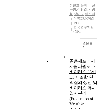
정현호
,
윤미리
,
진
승원
,
이영희
,
박병
철
,
정미경
,
박순희
한국BRM학회
1995
한국연구재단
(NRF)
원문보
기
3
곤충세포에서
사람파필로마
바이러스 16형
L1 재조합 단
백질의 생산 및
바이러스 유사
입자분리
(Production of
Viruslike