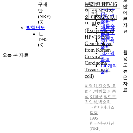
로
순
분리한 HPV16
10개씩 출력
구재
내림차순
많
인기도
형 E6 유전자
단
이
순
조회
10개씩
(NRF)
의 대장균에서
본
연도순
(3)
출력
의 발현
자
제목순
발행연도
20개씩
(Expression of
료
저자순
출력
HPV16 E6
발행기
1995
30개씩
Gene Isolated
(3)
관순
출력
from Korean
활
50개씩
오늘 본 자료
Cervical
용
출력
Carcinoma
도
100개씩
Tissues in E.
높
출력
coli)
은
자
이영희
,
진승원
,
윤
료
희식
,
박병철
,
임종
석
,
이희구
,
정현호
,
최인성
,
박순희
대한바이러스
학회
1995
한국연구재단
(NRF)