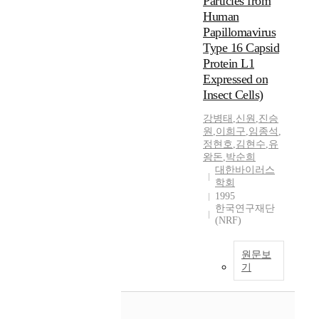
Particles from
Human
Papillomavirus
Type 16 Capsid
Protein L1
Expressed on
Insect Cells)
강병태
,
신원
,
진승
원
,
이희구
,
임종석
,
정현호
,
김현수
,
유
왕돈
,
박순희
대한바이러스
학회
1995
한국연구재단
(NRF)
원문보
기