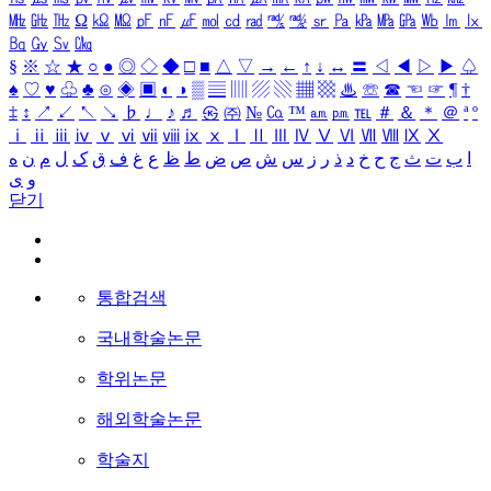
㎒
㎓
㎔
Ω
㏀
㏁
㎊
㎋
㎌
㏖
㏅
㎭
㎮
㎯
㏛
㎩
㎪
㎫
㎬
㏝
㏐
㏓
㏃
㏉
㏜
㏆
§
※
☆
★
○
●
◎
◇
◆
□
■
△
▽
→
←
↑
↓
↔
〓
◁
◀
▷
▶
♤
♠
♡
♥
♧
♣
⊙
◈
▣
◐
◑
▒
▤
▥
▨
▧
▦
▩
♨
☏
☎
☜
☞
¶
†
‡
↕
↗
↙
↖
↘
♭
♩
♪
♬
㉿
㈜
№
㏇
™
㏂
㏘
℡
＃
＆
＊
＠
ª
º
ⅰ
ⅱ
ⅲ
ⅳ
ⅴ
ⅵ
ⅶ
ⅷ
ⅸ
ⅹ
Ⅰ
Ⅱ
Ⅲ
Ⅳ
Ⅴ
Ⅵ
Ⅶ
Ⅷ
Ⅸ
Ⅹ
ا
ب
ت
ث
ج
ح
خ
د
ذ
ر
ز
س
ش
ص
ض
ط
ظ
ع
غ
ف
ق
ک
ل
م
ن
ه
و
ی
닫기
통합검색
국내학술논문
학위논문
해외학술논문
학술지