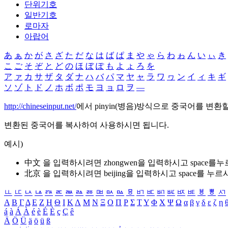
단위기호
일반기호
로마자
아랍어
あ
ぁ
か
が
さ
ざ
た
だ
な
は
ば
ぱ
ま
や
ゃ
ら
わ
ゎ
ん
い
ぃ
き
こ
ご
そ
ぞ
と
ど
の
ほ
ぼ
ぽ
も
よ
ょ
ろ
を
ア
ァ
カ
サ
ザ
タ
ダ
ナ
ハ
バ
パ
マ
ヤ
ャ
ラ
ワ
ヮ
ン
イ
ィ
キ
ギ
ソ
ゾ
ト
ド
ノ
ホ
ボ
ポ
モ
ヨ
ョ
ロ
ヲ
―
http://chineseinput.net/
에서 pinyin(병음)방식으로 중국어를 변환
변환된 중국어를 복사하여 사용하시면 됩니다.
예시)
中文 을 입력하시려면
zhongwen
을 입력하시고 space를
北京 을 입력하시려면
beijing
을 입력하시고 space를 누르
ㅥ
ㅦ
ㅧ
ㅨ
ㅩ
ㅪ
ㅫ
ㅬ
ㅭ
ㅮ
ㅯ
ㅰ
ㅱ
ㅲ
ㅳ
ㅴ
ㅵ
ㅶ
ㅷ
ㅸ
ㅹ
ㅺ
Α
Β
Γ
Δ
Ε
Ζ
Η
Θ
Ι
Κ
Λ
Μ
Ν
Ξ
Ο
Π
Ρ
Σ
Τ
Υ
Φ
Χ
Ψ
Ω
α
β
γ
δ
ε
ζ
η
á
à
Á
À
é
è
É
È
ç
Ç
ê
Ä
Ö
Ü
ä
ö
ü
ß