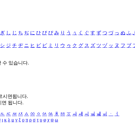
ぎ
し
じ
ち
ぢ
に
ひ
び
ぴ
み
り
う
ぅ
く
ぐ
す
ず
つ
づ
っ
ぬ
ふ
シ
ジ
チ
ヂ
ニ
ヒ
ビ
ピ
ミ
リ
ウ
ゥ
ク
グ
ス
ズ
ツ
ヅ
ッ
ヌ
フ
ブ
할 수 있습니다.
누르시면됩니다.
시면 됩니다.
ㅻ
ㅼ
ㅽ
ㅾ
ㅿ
ㆀ
ㆁ
ㆂ
ㆃ
ㆄ
ㆅ
ㆆ
ㆇ
ㆈ
ㆉ
ㆊ
ㆋ
ㆌ
ㆍ
ㆎ
θ
ι
κ
λ
μ
ν
ξ
ο
π
ρ
σ
τ
υ
φ
χ
ψ
ω