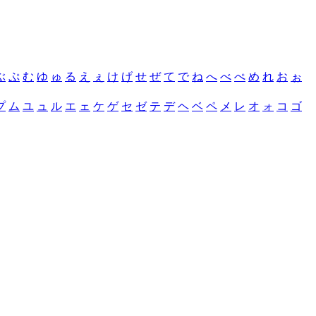
ぶ
ぷ
む
ゆ
ゅ
る
え
ぇ
け
げ
せ
ぜ
て
で
ね
へ
べ
ぺ
め
れ
お
ぉ
プ
ム
ユ
ュ
ル
エ
ェ
ケ
ゲ
セ
ゼ
テ
デ
ヘ
ベ
ペ
メ
レ
オ
ォ
コ
ゴ