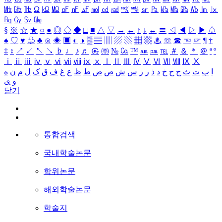
㎒
㎓
㎔
Ω
㏀
㏁
㎊
㎋
㎌
㏖
㏅
㎭
㎮
㎯
㏛
㎩
㎪
㎫
㎬
㏝
㏐
㏓
㏃
㏉
㏜
㏆
§
※
☆
★
○
●
◎
◇
◆
□
■
△
▽
→
←
↑
↓
↔
〓
◁
◀
▷
▶
♤
♠
♡
♥
♧
♣
⊙
◈
▣
◐
◑
▒
▤
▥
▨
▧
▦
▩
♨
☏
☎
☜
☞
¶
†
‡
↕
↗
↙
↖
↘
♭
♩
♪
♬
㉿
㈜
№
㏇
™
㏂
㏘
℡
＃
＆
＊
＠
ª
º
ⅰ
ⅱ
ⅲ
ⅳ
ⅴ
ⅵ
ⅶ
ⅷ
ⅸ
ⅹ
Ⅰ
Ⅱ
Ⅲ
Ⅳ
Ⅴ
Ⅵ
Ⅶ
Ⅷ
Ⅸ
Ⅹ
ا
ب
ت
ث
ج
ح
خ
د
ذ
ر
ز
س
ش
ص
ض
ط
ظ
ع
غ
ف
ق
ک
ل
م
ن
ه
و
ی
닫기
통합검색
국내학술논문
학위논문
해외학술논문
학술지