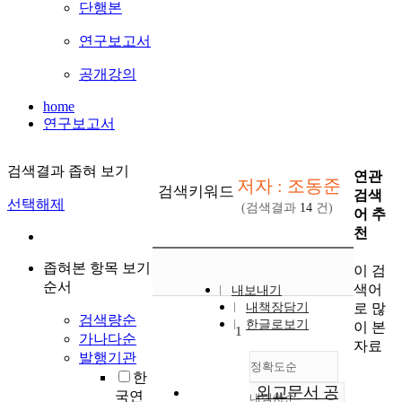
단행본
연구보고서
공개강의
home
연구보고서
검색결과 좁혀 보기
연관
저자 : 조동준
검색키워드
검색
선택해제
(검색결과
14
건)
어 추
천
좁혀본 항목 보기
이 검
순서
색어
내보내기
로 많
내책장담기
검색량순
한글로보기
이 본
1
가나다순
자료
발행기관
정확도순
한
외교문서 공
국연
내림차순