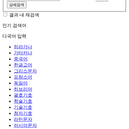
상세검색
결과 내 재검색
인기 검색어
다국어 입력
히라가나
가타카나
중국어
한글고어
그리스문자
프랑스어
독일어
히브리어
괄호기호
학술기호
기술기호
첨자기호
라틴문자
러시아문자