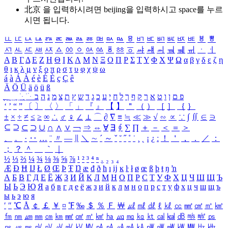
北京 을 입력하시려면
beijing
을 입력하시고 space를 누르
시면 됩니다.
ㅥ
ㅦ
ㅧ
ㅨ
ㅩ
ㅪ
ㅫ
ㅬ
ㅭ
ㅮ
ㅯ
ㅰ
ㅱ
ㅲ
ㅳ
ㅴ
ㅵ
ㅶ
ㅷ
ㅸ
ㅹ
ㅺ
ㅻ
ㅼ
ㅽ
ㅾ
ㅿ
ㆀ
ㆁ
ㆂ
ㆃ
ㆄ
ㆅ
ㆆ
ㆇ
ㆈ
ㆉ
ㆊ
ㆋ
ㆌ
ㆍ
ㆎ
Α
Β
Γ
Δ
Ε
Ζ
Η
Θ
Ι
Κ
Λ
Μ
Ν
Ξ
Ο
Π
Ρ
Σ
Τ
Υ
Φ
Χ
Ψ
Ω
α
β
γ
δ
ε
ζ
η
θ
ι
κ
λ
μ
ν
ξ
ο
π
ρ
σ
τ
υ
φ
χ
ψ
ω
á
à
Á
À
é
è
É
È
ç
Ç
ê
Ä
Ö
Ü
ä
ö
ü
ß
ְ
ֳ
ֲ
ֱ
ָ
ַ
ֵ
ֶ
ִ
ֹ
ּ
ֻ
ׂ
ׁ
ּ
ב
ה
נ
מ
צ
ת
ץ
ש
ד
ג
כ
ע
י
ח
ל
ך
ף
ק
ר
א
ט
ו
ן
ם
פ
‘
’
“
”
〔
〕
〈
〉
「
」
『
』
【
】
＂
（
）
［
］
｛
｝
±
×
÷
≠
≤
≥
∞
∴
♂
♀
∠
⊥
⌒
∂
∇
≡
≒
≪
≫
√
∽
∝
∵
∫
∬
∈
∋
⊆
⊇
⊂
⊃
∪
∩
∧
∨
￢
⇒
⇔
∀
∃
∮
∑
∏
＋
－
＜
＝
＞
、
。
·
‥
…
¨
〃
―
∥
＼
∼
´
～
ˇ
˘
˝
˚
˙
¸
˛
¡
¿
ː
！
＇
，
．
／
：
；
？
＾
＿
｀
｜
½
⅓
⅔
¼
¾
⅛
⅜
⅝
⅞
¹
²
³
⁴
ⁿ
₁
₂
₃
₄
Æ
Ð
Ħ
Ĳ
Ł
Ø
Œ
Þ
Ŧ
Ŋ
æ
đ
ð
ħ
ı
ĳ
ĸ
ŀ
ł
ø
œ
ß
þ
ŧ
ŋ
ŉ
А
Б
В
Г
Д
Е
Ё
Ж
З
И
Й
К
Л
М
Н
О
П
Р
С
Т
У
Ф
Х
Ц
Ч
Ш
Щ
Ъ
Ы
Ь
Э
Ю
Я
а
б
в
г
д
е
ё
ж
з
и
й
к
л
м
н
о
п
р
с
т
у
ф
х
ц
ч
ш
щ
ъ
ы
ь
э
ю
я
′
″
℃
Å
￠
￡
￥
¤
℉
‰
＄
％
Ｆ
￦
㎕
㎖
㎗
ℓ
㎘
㏄
㎣
㎤
㎥
㎦
㎙
㎚
㎛
㎜
㎝
㎞
㎟
㎠
㎡
㎢
㏊
㎍
㎎
㎏
㏏
㎈
㎉
㏈
㎧
㎨
㎰
㎱
㎲
㎳
㎴
㎵
㎶
㎷
㎸
㎹
㎀
㎁
㎂
㎃
㎄
㎺
㎻
㎽
㎾
㎿
㎐
㎑