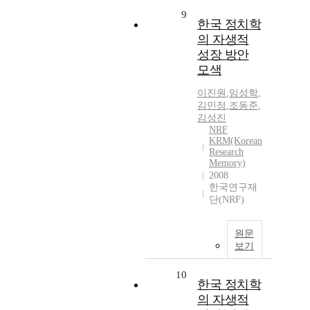
9
한국 정치학
의 자생적
성장 방안
모색
이진원
,
임성학
,
김민정
,
조동준
,
김성진
NRF
KRM(Korean
Research
Memory)
2008
한국연구재
단(NRF)
원문
보기
10
한국 정치학
의 자생적