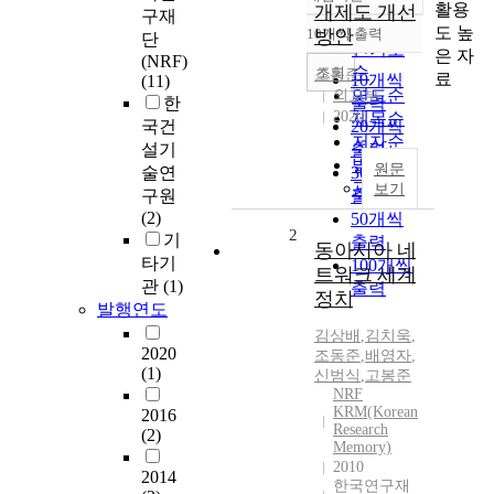
정확도
활용
개제도 개선
구재
순
도 높
10개씩 출력
방안
단
내림차순
인기도
은 자
(NRF)
순
조회
조동준
료
10개씩
(11)
연도순
외교부
한
출력
2020
제목순
국건
20개씩
저자순
설기
출력
발행기
원문
술연
30개씩
관순
보기
구원
출력
(2)
50개씩
2
기
출력
동아시아 네
타기
100개씩
트워크 세계
관
(1)
출력
정치
발행연도
김상배
,
김치욱
,
2020
조동준
,
배영자
,
(1)
신범식
,
고봉준
NRF
KRM(Korean
2016
Research
(2)
Memory)
2010
2014
한국연구재