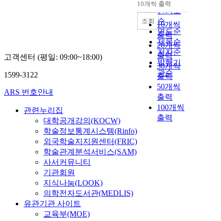
순
10개씩 출력
내림차순
인기도
순
조회
10개씩
연도순
출력
제목순
20개씩
저자순
출력
고객센터 (평일: 09:00~18:00)
발행기
30개씩
관순
1599-3122
출력
50개씩
ARS 번호안내
출력
100개씩
관련누리집
출력
대학공개강의(KOCW)
학술정보통계시스템(Rinfo)
외국학술지지원센터(FRIC)
학술관계분석서비스(SAM)
사서커뮤니티
기관회원
지식나눔(LOOK)
의학전자도서관(MEDLIS)
유관기관 사이트
교육부(MOE)