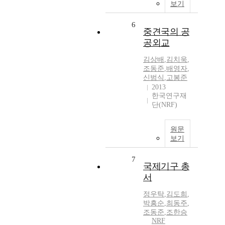
보기
6
중견국의 공
공외교
김상배
,
김치욱
,
조동준
,
배영자
,
신범식
,
고봉준
2013
한국연구재
단(NRF)
원문
보기
7
국제기구 총
서
정우탁
,
김도희
,
박흥순
,
최동주
,
조동준
,
조한승
NRF