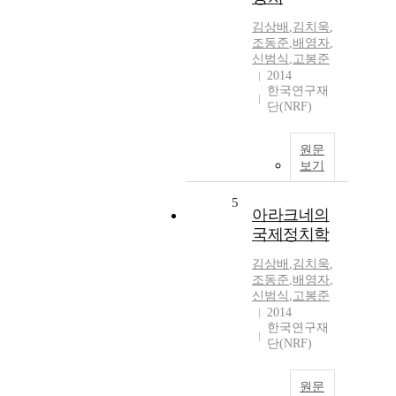
김상배
,
김치욱
,
조동준
,
배영자
,
신범식
,
고봉준
2014
한국연구재
단(NRF)
원문
보기
5
아라크네의
국제정치학
김상배
,
김치욱
,
조동준
,
배영자
,
신범식
,
고봉준
2014
한국연구재
단(NRF)
원문