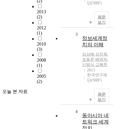
(2)
단(NRF)
2013
(2)
원문
보기
2012
(1)
3
정보세계정
2010
치의 이해
(3)
김상배
,
김치욱
,
조동준
,
배영자
,
2008
신범식
,
고봉준
(1)
2013
한국연구재
2005
단(NRF)
(2)
오늘 본 자료
원문
보기
4
동아시아 네
트워크 세계
정치