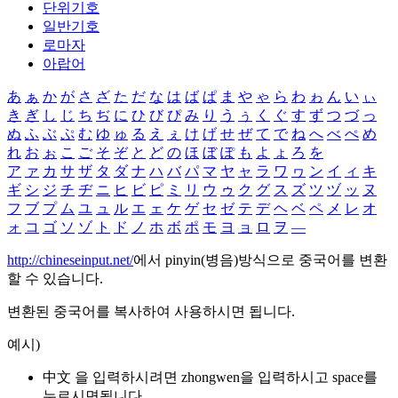
단위기호
일반기호
로마자
아랍어
あ
ぁ
か
が
さ
ざ
た
だ
な
は
ば
ぱ
ま
や
ゃ
ら
わ
ゎ
ん
い
ぃ
き
ぎ
し
じ
ち
ぢ
に
ひ
び
ぴ
み
り
う
ぅ
く
ぐ
す
ず
つ
づ
っ
ぬ
ふ
ぶ
ぷ
む
ゆ
ゅ
る
え
ぇ
け
げ
せ
ぜ
て
で
ね
へ
べ
ぺ
め
れ
お
ぉ
こ
ご
そ
ぞ
と
ど
の
ほ
ぼ
ぽ
も
よ
ょ
ろ
を
ア
ァ
カ
サ
ザ
タ
ダ
ナ
ハ
バ
パ
マ
ヤ
ャ
ラ
ワ
ヮ
ン
イ
ィ
キ
ギ
シ
ジ
チ
ヂ
ニ
ヒ
ビ
ピ
ミ
リ
ウ
ゥ
ク
グ
ス
ズ
ツ
ヅ
ッ
ヌ
フ
ブ
プ
ム
ユ
ュ
ル
エ
ェ
ケ
ゲ
セ
ゼ
テ
デ
ヘ
ベ
ペ
メ
レ
オ
ォ
コ
ゴ
ソ
ゾ
ト
ド
ノ
ホ
ボ
ポ
モ
ヨ
ョ
ロ
ヲ
―
http://chineseinput.net/
에서 pinyin(병음)방식으로 중국어를 변환
할 수 있습니다.
변환된 중국어를 복사하여 사용하시면 됩니다.
예시)
中文 을 입력하시려면
zhongwen
을 입력하시고 space를
누르시면됩니다.