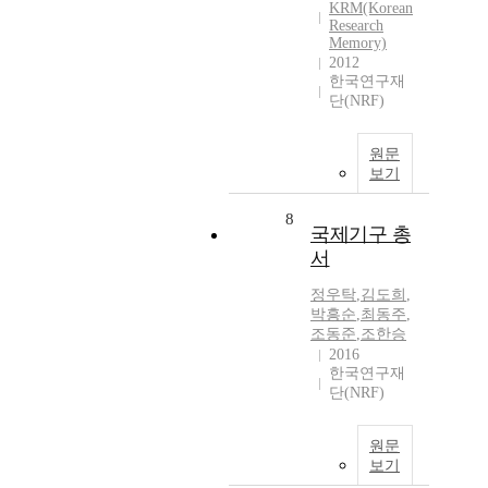
KRM(Korean
Research
Memory)
2012
한국연구재
단(NRF)
원문
보기
8
국제기구 총
서
정우탁
,
김도희
,
박흥순
,
최동주
,
조동준
,
조한승
2016
한국연구재
단(NRF)
원문
보기