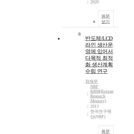
2020
원문
보기
8
반도체/LCD
라인 생산운
영에 있어서
다목적 최적
화 생산계획
수립 연구
정재우
NRF
KRM(Korean
Research
Memory)
2013
한국연구재
단(NRF)
원문