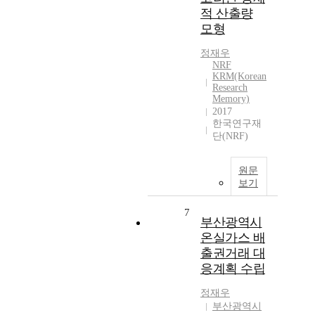
적 산출량
모형
정재우
NRF
KRM(Korean
Research
Memory)
2017
한국연구재
단(NRF)
원문
보기
7
부산광역시
온실가스 배
출권거래 대
응계획 수립
정재우
부산광역시