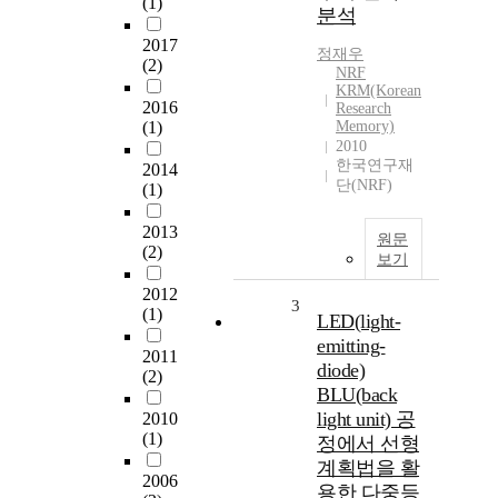
(1)
분석
2017
정재우
(2)
NRF
KRM(Korean
2016
Research
(1)
Memory)
2010
한국연구재
2014
단(NRF)
(1)
2013
원문
(2)
보기
2012
3
(1)
LED(light-
emitting-
2011
diode)
(2)
BLU(back
light unit) 공
2010
(1)
정에서 선형
계획법을 활
2006
용한 다중등