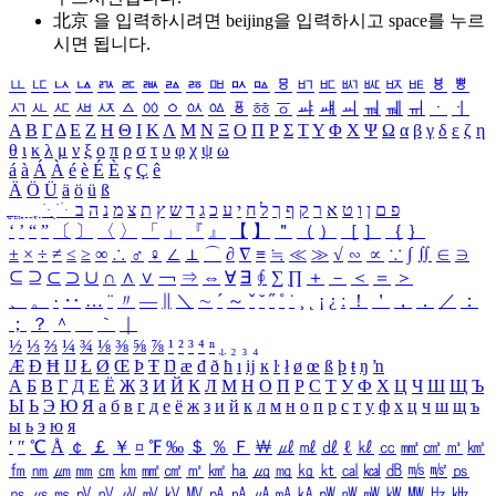
北京 을 입력하시려면
beijing
을 입력하시고 space를 누르
시면 됩니다.
ㅥ
ㅦ
ㅧ
ㅨ
ㅩ
ㅪ
ㅫ
ㅬ
ㅭ
ㅮ
ㅯ
ㅰ
ㅱ
ㅲ
ㅳ
ㅴ
ㅵ
ㅶ
ㅷ
ㅸ
ㅹ
ㅺ
ㅻ
ㅼ
ㅽ
ㅾ
ㅿ
ㆀ
ㆁ
ㆂ
ㆃ
ㆄ
ㆅ
ㆆ
ㆇ
ㆈ
ㆉ
ㆊ
ㆋ
ㆌ
ㆍ
ㆎ
Α
Β
Γ
Δ
Ε
Ζ
Η
Θ
Ι
Κ
Λ
Μ
Ν
Ξ
Ο
Π
Ρ
Σ
Τ
Υ
Φ
Χ
Ψ
Ω
α
β
γ
δ
ε
ζ
η
θ
ι
κ
λ
μ
ν
ξ
ο
π
ρ
σ
τ
υ
φ
χ
ψ
ω
á
à
Á
À
é
è
É
È
ç
Ç
ê
Ä
Ö
Ü
ä
ö
ü
ß
ְ
ֳ
ֲ
ֱ
ָ
ַ
ֵ
ֶ
ִ
ֹ
ּ
ֻ
ׂ
ׁ
ּ
ב
ה
נ
מ
צ
ת
ץ
ש
ד
ג
כ
ע
י
ח
ל
ך
ף
ק
ר
א
ט
ו
ן
ם
פ
‘
’
“
”
〔
〕
〈
〉
「
」
『
』
【
】
＂
（
）
［
］
｛
｝
±
×
÷
≠
≤
≥
∞
∴
♂
♀
∠
⊥
⌒
∂
∇
≡
≒
≪
≫
√
∽
∝
∵
∫
∬
∈
∋
⊆
⊇
⊂
⊃
∪
∩
∧
∨
￢
⇒
⇔
∀
∃
∮
∑
∏
＋
－
＜
＝
＞
、
。
·
‥
…
¨
〃
―
∥
＼
∼
´
～
ˇ
˘
˝
˚
˙
¸
˛
¡
¿
ː
！
＇
，
．
／
：
；
？
＾
＿
｀
｜
½
⅓
⅔
¼
¾
⅛
⅜
⅝
⅞
¹
²
³
⁴
ⁿ
₁
₂
₃
₄
Æ
Ð
Ħ
Ĳ
Ł
Ø
Œ
Þ
Ŧ
Ŋ
æ
đ
ð
ħ
ı
ĳ
ĸ
ŀ
ł
ø
œ
ß
þ
ŧ
ŋ
ŉ
А
Б
В
Г
Д
Е
Ё
Ж
З
И
Й
К
Л
М
Н
О
П
Р
С
Т
У
Ф
Х
Ц
Ч
Ш
Щ
Ъ
Ы
Ь
Э
Ю
Я
а
б
в
г
д
е
ё
ж
з
и
й
к
л
м
н
о
п
р
с
т
у
ф
х
ц
ч
ш
щ
ъ
ы
ь
э
ю
я
′
″
℃
Å
￠
￡
￥
¤
℉
‰
＄
％
Ｆ
￦
㎕
㎖
㎗
ℓ
㎘
㏄
㎣
㎤
㎥
㎦
㎙
㎚
㎛
㎜
㎝
㎞
㎟
㎠
㎡
㎢
㏊
㎍
㎎
㎏
㏏
㎈
㎉
㏈
㎧
㎨
㎰
㎱
㎲
㎳
㎴
㎵
㎶
㎷
㎸
㎹
㎀
㎁
㎂
㎃
㎄
㎺
㎻
㎽
㎾
㎿
㎐
㎑