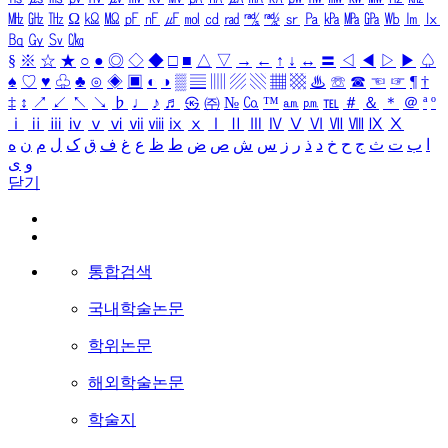
㎒
㎓
㎔
Ω
㏀
㏁
㎊
㎋
㎌
㏖
㏅
㎭
㎮
㎯
㏛
㎩
㎪
㎫
㎬
㏝
㏐
㏓
㏃
㏉
㏜
㏆
§
※
☆
★
○
●
◎
◇
◆
□
■
△
▽
→
←
↑
↓
↔
〓
◁
◀
▷
▶
♤
♠
♡
♥
♧
♣
⊙
◈
▣
◐
◑
▒
▤
▥
▨
▧
▦
▩
♨
☏
☎
☜
☞
¶
†
‡
↕
↗
↙
↖
↘
♭
♩
♪
♬
㉿
㈜
№
㏇
™
㏂
㏘
℡
＃
＆
＊
＠
ª
º
ⅰ
ⅱ
ⅲ
ⅳ
ⅴ
ⅵ
ⅶ
ⅷ
ⅸ
ⅹ
Ⅰ
Ⅱ
Ⅲ
Ⅳ
Ⅴ
Ⅵ
Ⅶ
Ⅷ
Ⅸ
Ⅹ
ا
ب
ت
ث
ج
ح
خ
د
ذ
ر
ز
س
ش
ص
ض
ط
ظ
ع
غ
ف
ق
ک
ل
م
ن
ه
و
ی
닫기
통합검색
국내학술논문
학위논문
해외학술논문
학술지