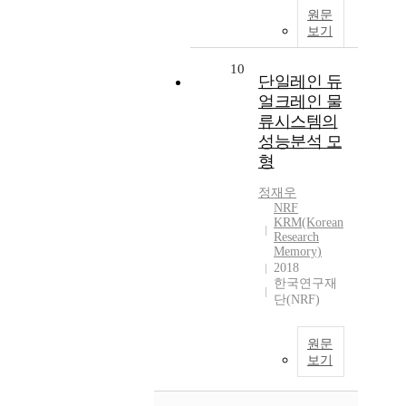
원문
보기
10
단일레인 듀
얼크레인 물
류시스템의
성능분석 모
형
정재우
NRF
KRM(Korean
Research
Memory)
2018
한국연구재
단(NRF)
원문
보기