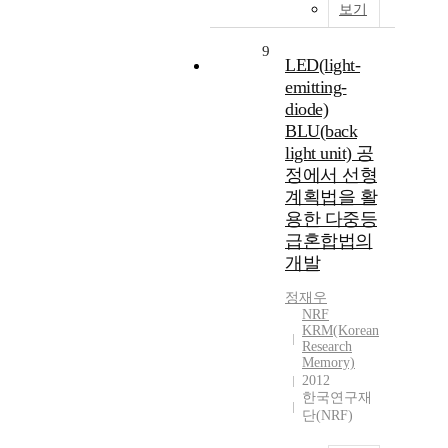
보기
9
LED(light-
emitting-
diode)
BLU(back
light unit) 공
정에서 선형
계획법을 활
용한 다중등
급혼합법의
개발
정재우
NRF
KRM(Korean
Research
Memory)
2012
한국연구재
단(NRF)