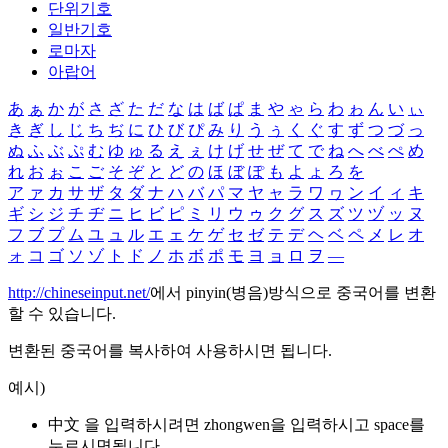
단위기호
일반기호
로마자
아랍어
あ
ぁ
か
が
さ
ざ
た
だ
な
は
ば
ぱ
ま
や
ゃ
ら
わ
ゎ
ん
い
ぃ
き
ぎ
し
じ
ち
ぢ
に
ひ
び
ぴ
み
り
う
ぅ
く
ぐ
す
ず
つ
づ
っ
ぬ
ふ
ぶ
ぷ
む
ゆ
ゅ
る
え
ぇ
け
げ
せ
ぜ
て
で
ね
へ
べ
ぺ
め
れ
お
ぉ
こ
ご
そ
ぞ
と
ど
の
ほ
ぼ
ぽ
も
よ
ょ
ろ
を
ア
ァ
カ
サ
ザ
タ
ダ
ナ
ハ
バ
パ
マ
ヤ
ャ
ラ
ワ
ヮ
ン
イ
ィ
キ
ギ
シ
ジ
チ
ヂ
ニ
ヒ
ビ
ピ
ミ
リ
ウ
ゥ
ク
グ
ス
ズ
ツ
ヅ
ッ
ヌ
フ
ブ
プ
ム
ユ
ュ
ル
エ
ェ
ケ
ゲ
セ
ゼ
テ
デ
ヘ
ベ
ペ
メ
レ
オ
ォ
コ
ゴ
ソ
ゾ
ト
ド
ノ
ホ
ボ
ポ
モ
ヨ
ョ
ロ
ヲ
―
http://chineseinput.net/
에서 pinyin(병음)방식으로 중국어를 변환
할 수 있습니다.
변환된 중국어를 복사하여 사용하시면 됩니다.
예시)
中文 을 입력하시려면
zhongwen
을 입력하시고 space를
누르시면됩니다.