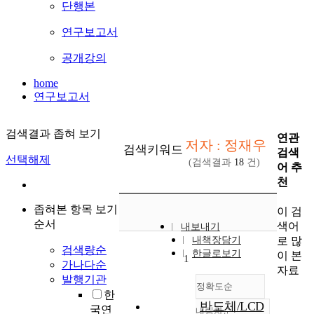
단행본
연구보고서
공개강의
home
연구보고서
검색결과 좁혀 보기
연관
저자 : 정재우
검색키워드
검색
선택해제
(검색결과
18
건)
어 추
천
좁혀본 항목 보기
이 검
순서
색어
내보내기
로 많
내책장담기
검색량순
한글로보기
이 본
1
가나다순
자료
발행기관
정확도순
한
반도체/LCD
국연
내림차순