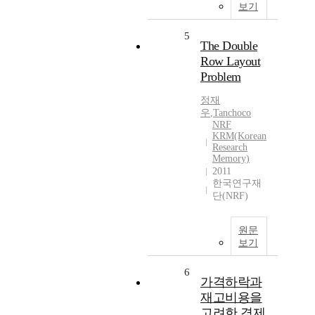
보기
5
The Double
Row Layout
Problem
정재
우
,
Tanchoco
NRF
KRM(Korean
Research
Memory)
2011
한국연구재
단(NRF)
원문
보기
6
가격하락과
재고비용을
고려한 경제