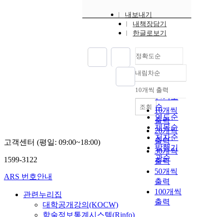
내보내기
내책장담기
한글로보기
정확도순
내림차순
정확도
순
10개씩 출력
내림차순
인기도
순
조회
10개씩
연도순
출력
제목순
20개씩
저자순
출력
고객센터 (평일: 09:00~18:00)
발행기
30개씩
관순
1599-3122
출력
50개씩
ARS 번호안내
출력
100개씩
관련누리집
출력
대학공개강의(KOCW)
학술정보통계시스템(Rinfo)