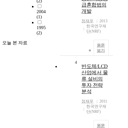
(2)
급혼합법의
개발
2004
(1)
정재우
2013
한국연구재
1995
단(NRF)
(2)
오늘 본 자료
원문
보기
4
반도체/LCD
산업에서 물
류 설비의
투자 전략
분석
정재우
2011
한국연구재
단(NRF)
원문