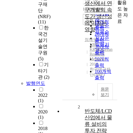
정확도
활용
생산에서 연
구재
순
도 높
10개씩 출력
구개발의 속
단
내림차순
인기도
은 자
도가 생산성
(NRF)
순
조회
료
10개씩
(11)
에 미치는
연도순
한
출력
영향
제목순
국건
20개씩
저자순
정재우
설기
출력
발행기
NRF
술연
30개씩
KRM(Korean
관순
구원
출력
Research
(5)
50개씩
Memory)
기
2016
출력
한국연구재
타기
100개씩
단(NRF)
관
(2)
출력
발행연도
원문
보기
2022
(1)
2
반도체/LCD
2020
(1)
산업에서 물
류 설비의
2018
투자 전략