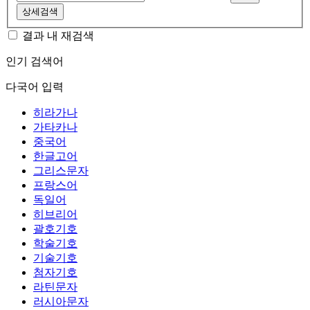
상세검색
결과 내 재검색
인기 검색어
다국어 입력
히라가나
가타카나
중국어
한글고어
그리스문자
프랑스어
독일어
히브리어
괄호기호
학술기호
기술기호
첨자기호
라틴문자
러시아문자