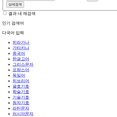
상세검색
결과 내 재검색
인기 검색어
다국어 입력
히라가나
가타카나
중국어
한글고어
그리스문자
프랑스어
독일어
히브리어
괄호기호
학술기호
기술기호
첨자기호
라틴문자
러시아문자