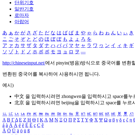
단위기호
일반기호
로마자
아랍어
あ
ぁ
か
が
さ
ざ
た
だ
な
は
ば
ぱ
ま
や
ゃ
ら
わ
ゎ
ん
い
ぃ
き
こ
ご
そ
ぞ
と
ど
の
ほ
ぼ
ぽ
も
よ
ょ
ろ
を
ア
ァ
カ
サ
ザ
タ
ダ
ナ
ハ
バ
パ
マ
ヤ
ャ
ラ
ワ
ヮ
ン
イ
ィ
キ
ギ
ソ
ゾ
ト
ド
ノ
ホ
ボ
ポ
モ
ヨ
ョ
ロ
ヲ
―
http://chineseinput.net/
에서 pinyin(병음)방식으로 중국어를 변환
변환된 중국어를 복사하여 사용하시면 됩니다.
예시)
中文 을 입력하시려면
zhongwen
을 입력하시고 space를
北京 을 입력하시려면
beijing
을 입력하시고 space를 누르
ㅥ
ㅦ
ㅧ
ㅨ
ㅩ
ㅪ
ㅫ
ㅬ
ㅭ
ㅮ
ㅯ
ㅰ
ㅱ
ㅲ
ㅳ
ㅴ
ㅵ
ㅶ
ㅷ
ㅸ
ㅹ
ㅺ
Α
Β
Γ
Δ
Ε
Ζ
Η
Θ
Ι
Κ
Λ
Μ
Ν
Ξ
Ο
Π
Ρ
Σ
Τ
Υ
Φ
Χ
Ψ
Ω
α
β
γ
δ
ε
ζ
η
á
à
Á
À
é
è
É
È
ç
Ç
ê
Ä
Ö
Ü
ä
ö
ü
ß