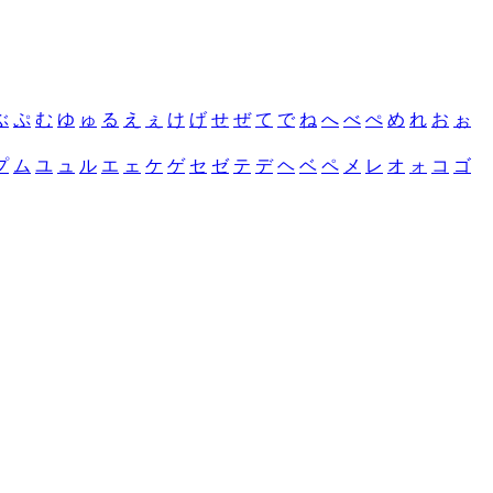
ぶ
ぷ
む
ゆ
ゅ
る
え
ぇ
け
げ
せ
ぜ
て
で
ね
へ
べ
ぺ
め
れ
お
ぉ
プ
ム
ユ
ュ
ル
エ
ェ
ケ
ゲ
セ
ゼ
テ
デ
ヘ
ベ
ペ
メ
レ
オ
ォ
コ
ゴ