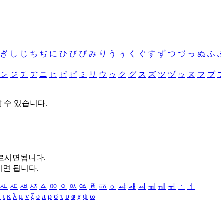
ぎ
し
じ
ち
ぢ
に
ひ
び
ぴ
み
り
う
ぅ
く
ぐ
す
ず
つ
づ
っ
ぬ
ふ
シ
ジ
チ
ヂ
ニ
ヒ
ビ
ピ
ミ
リ
ウ
ゥ
ク
グ
ス
ズ
ツ
ヅ
ッ
ヌ
フ
ブ
할 수 있습니다.
누르시면됩니다.
시면 됩니다.
ㅻ
ㅼ
ㅽ
ㅾ
ㅿ
ㆀ
ㆁ
ㆂ
ㆃ
ㆄ
ㆅ
ㆆ
ㆇ
ㆈ
ㆉ
ㆊ
ㆋ
ㆌ
ㆍ
ㆎ
θ
ι
κ
λ
μ
ν
ξ
ο
π
ρ
σ
τ
υ
φ
χ
ψ
ω