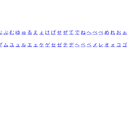
ぶ
ぷ
む
ゆ
ゅ
る
え
ぇ
け
げ
せ
ぜ
て
で
ね
へ
べ
ぺ
め
れ
お
ぉ
プ
ム
ユ
ュ
ル
エ
ェ
ケ
ゲ
セ
ゼ
テ
デ
ヘ
ベ
ペ
メ
レ
オ
ォ
コ
ゴ