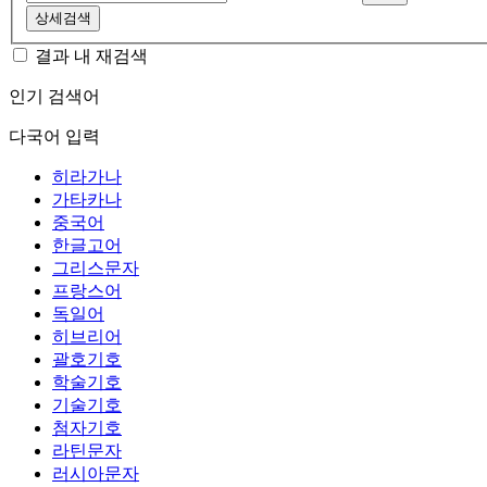
상세검색
결과 내 재검색
인기 검색어
다국어 입력
히라가나
가타카나
중국어
한글고어
그리스문자
프랑스어
독일어
히브리어
괄호기호
학술기호
기술기호
첨자기호
라틴문자
러시아문자