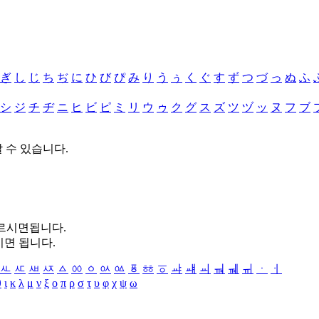
ぎ
し
じ
ち
ぢ
に
ひ
び
ぴ
み
り
う
ぅ
く
ぐ
す
ず
つ
づ
っ
ぬ
ふ
シ
ジ
チ
ヂ
ニ
ヒ
ビ
ピ
ミ
リ
ウ
ゥ
ク
グ
ス
ズ
ツ
ヅ
ッ
ヌ
フ
ブ
할 수 있습니다.
누르시면됩니다.
시면 됩니다.
ㅻ
ㅼ
ㅽ
ㅾ
ㅿ
ㆀ
ㆁ
ㆂ
ㆃ
ㆄ
ㆅ
ㆆ
ㆇ
ㆈ
ㆉ
ㆊ
ㆋ
ㆌ
ㆍ
ㆎ
θ
ι
κ
λ
μ
ν
ξ
ο
π
ρ
σ
τ
υ
φ
χ
ψ
ω