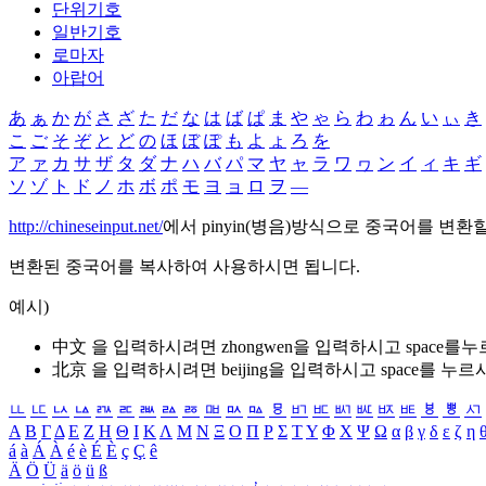
단위기호
일반기호
로마자
아랍어
あ
ぁ
か
が
さ
ざ
た
だ
な
は
ば
ぱ
ま
や
ゃ
ら
わ
ゎ
ん
い
ぃ
き
こ
ご
そ
ぞ
と
ど
の
ほ
ぼ
ぽ
も
よ
ょ
ろ
を
ア
ァ
カ
サ
ザ
タ
ダ
ナ
ハ
バ
パ
マ
ヤ
ャ
ラ
ワ
ヮ
ン
イ
ィ
キ
ギ
ソ
ゾ
ト
ド
ノ
ホ
ボ
ポ
モ
ヨ
ョ
ロ
ヲ
―
http://chineseinput.net/
에서 pinyin(병음)방식으로 중국어를 변환
변환된 중국어를 복사하여 사용하시면 됩니다.
예시)
中文 을 입력하시려면
zhongwen
을 입력하시고 space를
北京 을 입력하시려면
beijing
을 입력하시고 space를 누르
ㅥ
ㅦ
ㅧ
ㅨ
ㅩ
ㅪ
ㅫ
ㅬ
ㅭ
ㅮ
ㅯ
ㅰ
ㅱ
ㅲ
ㅳ
ㅴ
ㅵ
ㅶ
ㅷ
ㅸ
ㅹ
ㅺ
Α
Β
Γ
Δ
Ε
Ζ
Η
Θ
Ι
Κ
Λ
Μ
Ν
Ξ
Ο
Π
Ρ
Σ
Τ
Υ
Φ
Χ
Ψ
Ω
α
β
γ
δ
ε
ζ
η
á
à
Á
À
é
è
É
È
ç
Ç
ê
Ä
Ö
Ü
ä
ö
ü
ß