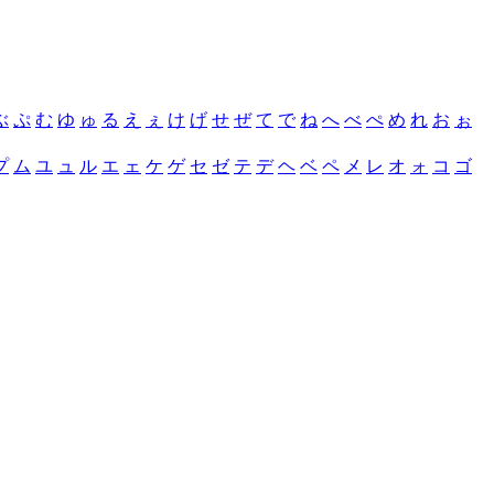
ぶ
ぷ
む
ゆ
ゅ
る
え
ぇ
け
げ
せ
ぜ
て
で
ね
へ
べ
ぺ
め
れ
お
ぉ
プ
ム
ユ
ュ
ル
エ
ェ
ケ
ゲ
セ
ゼ
テ
デ
ヘ
ベ
ペ
メ
レ
オ
ォ
コ
ゴ