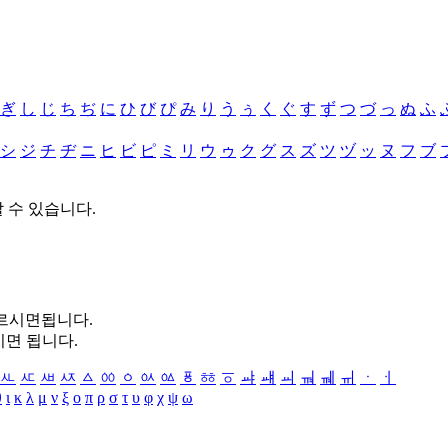
ぎ
し
じ
ち
ぢ
に
ひ
び
ぴ
み
り
う
ぅ
く
ぐ
す
ず
つ
づ
っ
ぬ
ふ
シ
ジ
チ
ヂ
ニ
ヒ
ビ
ピ
ミ
リ
ウ
ゥ
ク
グ
ス
ズ
ツ
ヅ
ッ
ヌ
フ
ブ
할 수 있습니다.
누르시면됩니다.
시면 됩니다.
ㅻ
ㅼ
ㅽ
ㅾ
ㅿ
ㆀ
ㆁ
ㆂ
ㆃ
ㆄ
ㆅ
ㆆ
ㆇ
ㆈ
ㆉ
ㆊ
ㆋ
ㆌ
ㆍ
ㆎ
θ
ι
κ
λ
μ
ν
ξ
ο
π
ρ
σ
τ
υ
φ
χ
ψ
ω