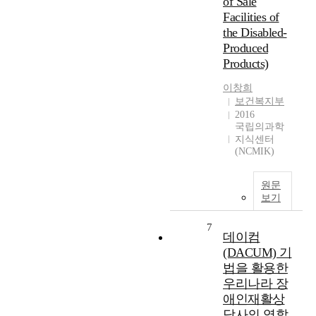
of Sale
Facilities of
the Disabled-
Produced
Products)
이창희
보건복지부
2016
국립의과학
지식센터
(NCMIK)
원문
보기
7
데이컴
(DACUM) 기
법을 활용한
우리나라 장
애인재활상
담사의 역할