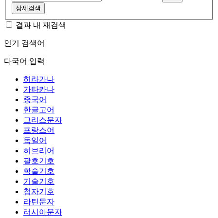
상세검색
결과 내 재검색
인기 검색어
다국어 입력
히라가나
가타카나
중국어
한글고어
그리스문자
프랑스어
독일어
히브리어
괄호기호
학술기호
기술기호
첨자기호
라틴문자
러시아문자