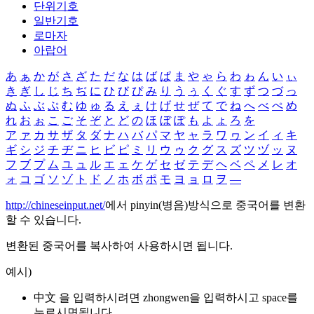
단위기호
일반기호
로마자
아랍어
あ
ぁ
か
が
さ
ざ
た
だ
な
は
ば
ぱ
ま
や
ゃ
ら
わ
ゎ
ん
い
ぃ
き
ぎ
し
じ
ち
ぢ
に
ひ
び
ぴ
み
り
う
ぅ
く
ぐ
す
ず
つ
づ
っ
ぬ
ふ
ぶ
ぷ
む
ゆ
ゅ
る
え
ぇ
け
げ
せ
ぜ
て
で
ね
へ
べ
ぺ
め
れ
お
ぉ
こ
ご
そ
ぞ
と
ど
の
ほ
ぼ
ぽ
も
よ
ょ
ろ
を
ア
ァ
カ
サ
ザ
タ
ダ
ナ
ハ
バ
パ
マ
ヤ
ャ
ラ
ワ
ヮ
ン
イ
ィ
キ
ギ
シ
ジ
チ
ヂ
ニ
ヒ
ビ
ピ
ミ
リ
ウ
ゥ
ク
グ
ス
ズ
ツ
ヅ
ッ
ヌ
フ
ブ
プ
ム
ユ
ュ
ル
エ
ェ
ケ
ゲ
セ
ゼ
テ
デ
ヘ
ベ
ペ
メ
レ
オ
ォ
コ
ゴ
ソ
ゾ
ト
ド
ノ
ホ
ボ
ポ
モ
ヨ
ョ
ロ
ヲ
―
http://chineseinput.net/
에서 pinyin(병음)방식으로 중국어를 변환
할 수 있습니다.
변환된 중국어를 복사하여 사용하시면 됩니다.
예시)
中文 을 입력하시려면
zhongwen
을 입력하시고 space를
누르시면됩니다.