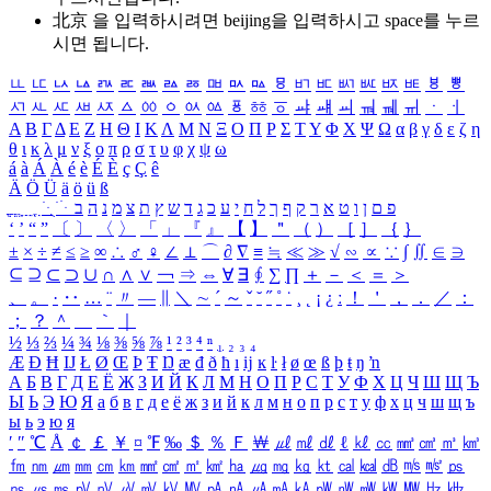
北京 을 입력하시려면
beijing
을 입력하시고 space를 누르
시면 됩니다.
ㅥ
ㅦ
ㅧ
ㅨ
ㅩ
ㅪ
ㅫ
ㅬ
ㅭ
ㅮ
ㅯ
ㅰ
ㅱ
ㅲ
ㅳ
ㅴ
ㅵ
ㅶ
ㅷ
ㅸ
ㅹ
ㅺ
ㅻ
ㅼ
ㅽ
ㅾ
ㅿ
ㆀ
ㆁ
ㆂ
ㆃ
ㆄ
ㆅ
ㆆ
ㆇ
ㆈ
ㆉ
ㆊ
ㆋ
ㆌ
ㆍ
ㆎ
Α
Β
Γ
Δ
Ε
Ζ
Η
Θ
Ι
Κ
Λ
Μ
Ν
Ξ
Ο
Π
Ρ
Σ
Τ
Υ
Φ
Χ
Ψ
Ω
α
β
γ
δ
ε
ζ
η
θ
ι
κ
λ
μ
ν
ξ
ο
π
ρ
σ
τ
υ
φ
χ
ψ
ω
á
à
Á
À
é
è
É
È
ç
Ç
ê
Ä
Ö
Ü
ä
ö
ü
ß
ְ
ֳ
ֲ
ֱ
ָ
ַ
ֵ
ֶ
ִ
ֹ
ּ
ֻ
ׂ
ׁ
ּ
ב
ה
נ
מ
צ
ת
ץ
ש
ד
ג
כ
ע
י
ח
ל
ך
ף
ק
ר
א
ט
ו
ן
ם
פ
‘
’
“
”
〔
〕
〈
〉
「
」
『
』
【
】
＂
（
）
［
］
｛
｝
±
×
÷
≠
≤
≥
∞
∴
♂
♀
∠
⊥
⌒
∂
∇
≡
≒
≪
≫
√
∽
∝
∵
∫
∬
∈
∋
⊆
⊇
⊂
⊃
∪
∩
∧
∨
￢
⇒
⇔
∀
∃
∮
∑
∏
＋
－
＜
＝
＞
、
。
·
‥
…
¨
〃
―
∥
＼
∼
´
～
ˇ
˘
˝
˚
˙
¸
˛
¡
¿
ː
！
＇
，
．
／
：
；
？
＾
＿
｀
｜
½
⅓
⅔
¼
¾
⅛
⅜
⅝
⅞
¹
²
³
⁴
ⁿ
₁
₂
₃
₄
Æ
Ð
Ħ
Ĳ
Ł
Ø
Œ
Þ
Ŧ
Ŋ
æ
đ
ð
ħ
ı
ĳ
ĸ
ŀ
ł
ø
œ
ß
þ
ŧ
ŋ
ŉ
А
Б
В
Г
Д
Е
Ё
Ж
З
И
Й
К
Л
М
Н
О
П
Р
С
Т
У
Ф
Х
Ц
Ч
Ш
Щ
Ъ
Ы
Ь
Э
Ю
Я
а
б
в
г
д
е
ё
ж
з
и
й
к
л
м
н
о
п
р
с
т
у
ф
х
ц
ч
ш
щ
ъ
ы
ь
э
ю
я
′
″
℃
Å
￠
￡
￥
¤
℉
‰
＄
％
Ｆ
￦
㎕
㎖
㎗
ℓ
㎘
㏄
㎣
㎤
㎥
㎦
㎙
㎚
㎛
㎜
㎝
㎞
㎟
㎠
㎡
㎢
㏊
㎍
㎎
㎏
㏏
㎈
㎉
㏈
㎧
㎨
㎰
㎱
㎲
㎳
㎴
㎵
㎶
㎷
㎸
㎹
㎀
㎁
㎂
㎃
㎄
㎺
㎻
㎽
㎾
㎿
㎐
㎑