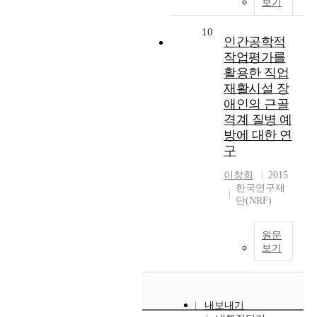
보기
10
인간공학적
작업평가를
활용한 직업
재활시설 장
애인의 근골
격계 질병 예
방에 대한 연
구
이창희
2015
한국연구재
단(NRF)
원문
보기
내보내기