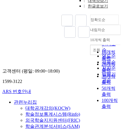
내책장담기
한글로보기
정확도순
내림차순
정확도
순
10개씩 출력
내림차순
인기도
순
조회
10개씩
연도순
출력
제목순
20개씩
저자순
출력
고객센터 (평일: 09:00~18:00)
발행기
30개씩
관순
1599-3122
출력
50개씩
ARS 번호안내
출력
100개씩
관련누리집
출력
대학공개강의(KOCW)
학술정보통계시스템(Rinfo)
외국학술지지원센터(FRIC)
학술관계분석서비스(SAM)