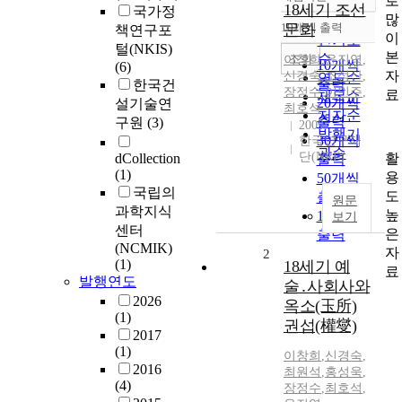
로
정확도
18세기 조선
국가정
많
순
10개씩 출력
문화
책연구포
내림차순
이
인기도
털(NKIS)
본
순
조회
이창희
,
윤진영
,
10개씩
(6)
자
신경숙
,
조성산
,
연도순
출력
한국건
장정수
,
이민주
,
료
제목순
20개씩
설기술연
최호석
저자순
출력
구원
(3)
2009
발행기
30개씩
한국연구재
관순
단(NRF)
활
dCollection
출력
(1)
용
50개씩
국립의
도
출력
원문
과학지식
높
100개씩
보기
센터
은
출력
(NCMIK)
자
2
(1)
18세기 예
료
발행연도
술․사회사와
2026
옥소(玉所)
(1)
권섭(權燮)
2017
(1)
이창희
,
신경숙
,
2016
최원석
,
홍성욱
,
(4)
장정수
,
최호석
,