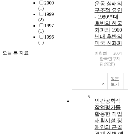
2000
운동 실패의
(1)
구조적 요인
1999
- 1980년대
(2)
후반의 한국
1997
좌파와 1960
(1)
년대 후반의
1996
(1)
미국 신좌파
오늘 본 자료
이창희
2004
한국연구재
단(NRF)
원문
보기
5
인간공학적
작업평가를
활용한 직업
재활시설 장
애인의 근골
격계 질병 예