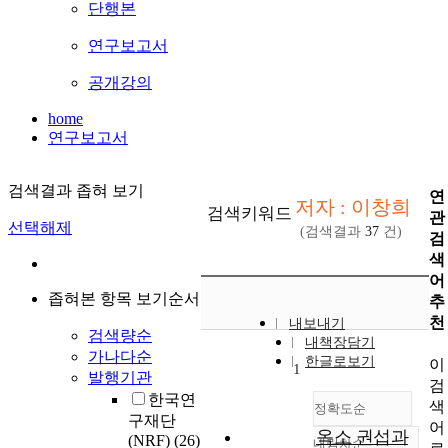
단행본
연구보고서
공개강의
home
연구보고서
검색결과 좁혀 보기
연
저자 : 이창희
검색키워드
관
선택해제
(검색결과
37
건)
검
색
어
좁혀본 항목 보기순서
추
천
내보내기
검색량순
내책장담기
가나다순
한글로보기
이
1
발행기관
검
한국연
색
정확도순
구재단
어
옥소 권섭과
(NRF)
(26)
내림차순