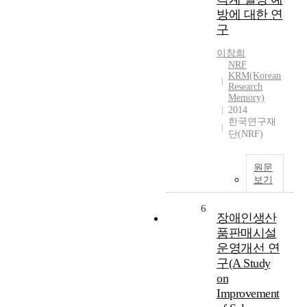
방에 대한 연
구
이창희
NRF
KRM(Korean
Research
Memory)
2014
한국연구재
단(NRF)
원문
보기
6
장애인생산
품판매시설
운영개선 연
구(A Study
on
Improvement