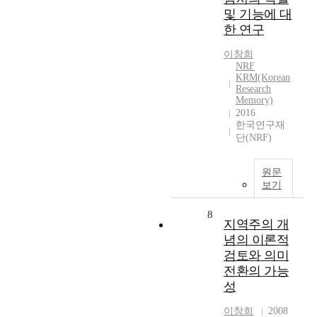
및 기능에 대
한 연구
이창희
NRF
KRM(Korean
Research
Memory)
2016
한국연구재
단(NRF)
원문
보기
8
지역주의 개
념의 이론적
검토와 의미
전환의 가능
성
이창희
2008