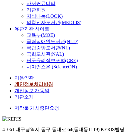
사서커뮤니티
기관회원
지식나눔(LOOK)
의학전자도서관(MEDLIS)
유관기관 사이트
교육부(MOE)
국립장애인도서관(NLD)
국립중앙도서관(NL)
국회도서관(NAL)
연구윤리정보포털(CRE)
사이언스온 (ScienceON)
이용약관
개인정보처리방침
개인정보 재동의
기관소개
저작물 게시중단요청
41061 대구광역시 동구 동내로 64(동내동1119) KERIS빌딩