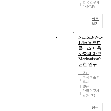
한국연구재
단(NRF)
원문
보기
9
NiCrSiB/WC-
12%Co 혼합
플라즈마 용
사층의 마모
Mechanism에
관한 연구
이창희
한국학술진
흥재단
1997
한국연구재
단(NRF)
원문