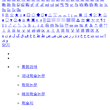
㎒
㎓
㎔
Ω
㏀
㏁
㎊
㎋
㎌
㏖
㏅
㎭
㎮
㎯
㏛
㎩
㎪
㎫
㎬
㏝
㏐
㏓
㏃
㏉
㏜
㏆
§
※
☆
★
○
●
◎
◇
◆
□
■
△
▽
→
←
↑
↓
↔
〓
◁
◀
▷
▶
♤
♠
♡
♥
♧
♣
⊙
◈
▣
◐
◑
▒
▤
▥
▨
▧
▦
▩
♨
☏
☎
☜
☞
¶
†
‡
↕
↗
↙
↖
↘
♭
♩
♪
♬
㉿
㈜
№
㏇
™
㏂
㏘
℡
＃
＆
＊
＠
ª
º
ⅰ
ⅱ
ⅲ
ⅳ
ⅴ
ⅵ
ⅶ
ⅷ
ⅸ
ⅹ
Ⅰ
Ⅱ
Ⅲ
Ⅳ
Ⅴ
Ⅵ
Ⅶ
Ⅷ
Ⅸ
Ⅹ
ا
ب
ت
ث
ج
ح
خ
د
ذ
ر
ز
س
ش
ص
ض
ط
ظ
ع
غ
ف
ق
ک
ل
م
ن
ه
و
ی
닫기
통합검색
국내학술논문
학위논문
해외학술논문
학술지