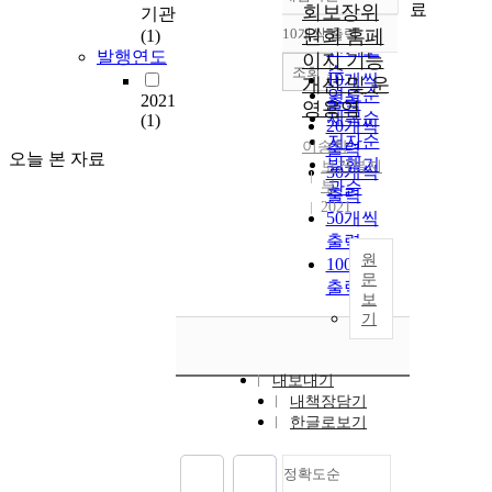
정확도
료
회보장위
기관
순
10개씩 출력
원회 홈페
(1)
내림차순
인기도
발행연도
이지 기능
순
조회
10개씩
개선 및 운
연도순
2021
출력
영용역
제목순
(1)
20개씩
저자순
이송학
출력
오늘 본 자료
발행기
보건복지
30개씩
부
관순
출력
2021
50개씩
출력
원
100개씩
문
출력
보
기
내보내기
내책장담기
한글로보기
정확도순