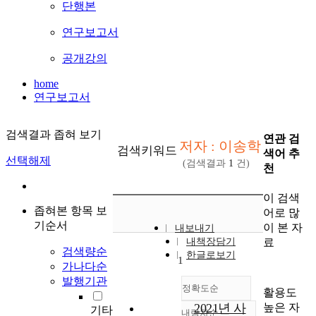
단행본
연구보고서
공개강의
home
연구보고서
검색결과 좁혀 보기
연관 검
저자 : 이송학
검색키워드
색어 추
선택해제
(검색결과
1
건)
천
이 검색
좁혀본 항목 보
어로 많
기순서
이 본 자
내보내기
료
내책장담기
검색량순
한글로보기
1
가나다순
발행기관
정확도순
활용도
높은 자
2021년 사
기타
내림차순