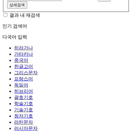
상세검색
결과 내 재검색
인기 검색어
다국어 입력
히라가나
가타카나
중국어
한글고어
그리스문자
프랑스어
독일어
히브리어
괄호기호
학술기호
기술기호
첨자기호
라틴문자
러시아문자