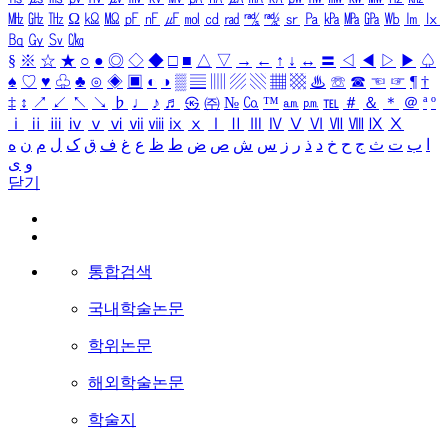
㎒
㎓
㎔
Ω
㏀
㏁
㎊
㎋
㎌
㏖
㏅
㎭
㎮
㎯
㏛
㎩
㎪
㎫
㎬
㏝
㏐
㏓
㏃
㏉
㏜
㏆
§
※
☆
★
○
●
◎
◇
◆
□
■
△
▽
→
←
↑
↓
↔
〓
◁
◀
▷
▶
♤
♠
♡
♥
♧
♣
⊙
◈
▣
◐
◑
▒
▤
▥
▨
▧
▦
▩
♨
☏
☎
☜
☞
¶
†
‡
↕
↗
↙
↖
↘
♭
♩
♪
♬
㉿
㈜
№
㏇
™
㏂
㏘
℡
＃
＆
＊
＠
ª
º
ⅰ
ⅱ
ⅲ
ⅳ
ⅴ
ⅵ
ⅶ
ⅷ
ⅸ
ⅹ
Ⅰ
Ⅱ
Ⅲ
Ⅳ
Ⅴ
Ⅵ
Ⅶ
Ⅷ
Ⅸ
Ⅹ
ا
ب
ت
ث
ج
ح
خ
د
ذ
ر
ز
س
ش
ص
ض
ط
ظ
ع
غ
ف
ق
ک
ل
م
ن
ه
و
ی
닫기
통합검색
국내학술논문
학위논문
해외학술논문
학술지