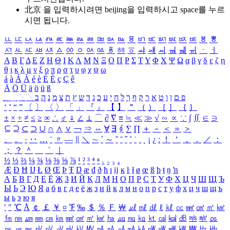
北京 을 입력하시려면
beijing
을 입력하시고 space를 누르
시면 됩니다.
ㅥ
ㅦ
ㅧ
ㅨ
ㅩ
ㅪ
ㅫ
ㅬ
ㅭ
ㅮ
ㅯ
ㅰ
ㅱ
ㅲ
ㅳ
ㅴ
ㅵ
ㅶ
ㅷ
ㅸ
ㅹ
ㅺ
ㅻ
ㅼ
ㅽ
ㅾ
ㅿ
ㆀ
ㆁ
ㆂ
ㆃ
ㆄ
ㆅ
ㆆ
ㆇ
ㆈ
ㆉ
ㆊ
ㆋ
ㆌ
ㆍ
ㆎ
Α
Β
Γ
Δ
Ε
Ζ
Η
Θ
Ι
Κ
Λ
Μ
Ν
Ξ
Ο
Π
Ρ
Σ
Τ
Υ
Φ
Χ
Ψ
Ω
α
β
γ
δ
ε
ζ
η
θ
ι
κ
λ
μ
ν
ξ
ο
π
ρ
σ
τ
υ
φ
χ
ψ
ω
á
à
Á
À
é
è
É
È
ç
Ç
ê
Ä
Ö
Ü
ä
ö
ü
ß
ְ
ֳ
ֲ
ֱ
ָ
ַ
ֵ
ֶ
ִ
ֹ
ּ
ֻ
ׂ
ׁ
ּ
ב
ה
נ
מ
צ
ת
ץ
ש
ד
ג
כ
ע
י
ח
ל
ך
ף
ק
ר
א
ט
ו
ן
ם
פ
‘
’
“
”
〔
〕
〈
〉
「
」
『
』
【
】
＂
（
）
［
］
｛
｝
±
×
÷
≠
≤
≥
∞
∴
♂
♀
∠
⊥
⌒
∂
∇
≡
≒
≪
≫
√
∽
∝
∵
∫
∬
∈
∋
⊆
⊇
⊂
⊃
∪
∩
∧
∨
￢
⇒
⇔
∀
∃
∮
∑
∏
＋
－
＜
＝
＞
、
。
·
‥
…
¨
〃
―
∥
＼
∼
´
～
ˇ
˘
˝
˚
˙
¸
˛
¡
¿
ː
！
＇
，
．
／
：
；
？
＾
＿
｀
｜
½
⅓
⅔
¼
¾
⅛
⅜
⅝
⅞
¹
²
³
⁴
ⁿ
₁
₂
₃
₄
Æ
Ð
Ħ
Ĳ
Ł
Ø
Œ
Þ
Ŧ
Ŋ
æ
đ
ð
ħ
ı
ĳ
ĸ
ŀ
ł
ø
œ
ß
þ
ŧ
ŋ
ŉ
А
Б
В
Г
Д
Е
Ё
Ж
З
И
Й
К
Л
М
Н
О
П
Р
С
Т
У
Ф
Х
Ц
Ч
Ш
Щ
Ъ
Ы
Ь
Э
Ю
Я
а
б
в
г
д
е
ё
ж
з
и
й
к
л
м
н
о
п
р
с
т
у
ф
х
ц
ч
ш
щ
ъ
ы
ь
э
ю
я
′
″
℃
Å
￠
￡
￥
¤
℉
‰
＄
％
Ｆ
￦
㎕
㎖
㎗
ℓ
㎘
㏄
㎣
㎤
㎥
㎦
㎙
㎚
㎛
㎜
㎝
㎞
㎟
㎠
㎡
㎢
㏊
㎍
㎎
㎏
㏏
㎈
㎉
㏈
㎧
㎨
㎰
㎱
㎲
㎳
㎴
㎵
㎶
㎷
㎸
㎹
㎀
㎁
㎂
㎃
㎄
㎺
㎻
㎽
㎾
㎿
㎐
㎑