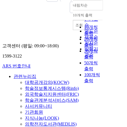
내림차순
정확도
순
10개씩 출력
내림차순
인기도
순
조회
10개씩
연도순
출력
제목순
20개씩
저자순
출력
고객센터 (평일: 09:00~18:00)
발행기
30개씩
관순
1599-3122
출력
50개씩
ARS 번호안내
출력
100개씩
관련누리집
출력
대학공개강의(KOCW)
학술정보통계시스템(Rinfo)
외국학술지지원센터(FRIC)
학술관계분석서비스(SAM)
사서커뮤니티
기관회원
지식나눔(LOOK)
의학전자도서관(MEDLIS)