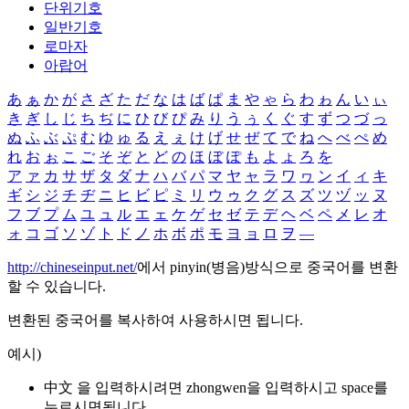
단위기호
일반기호
로마자
아랍어
あ
ぁ
か
が
さ
ざ
た
だ
な
は
ば
ぱ
ま
や
ゃ
ら
わ
ゎ
ん
い
ぃ
き
ぎ
し
じ
ち
ぢ
に
ひ
び
ぴ
み
り
う
ぅ
く
ぐ
す
ず
つ
づ
っ
ぬ
ふ
ぶ
ぷ
む
ゆ
ゅ
る
え
ぇ
け
げ
せ
ぜ
て
で
ね
へ
べ
ぺ
め
れ
お
ぉ
こ
ご
そ
ぞ
と
ど
の
ほ
ぼ
ぽ
も
よ
ょ
ろ
を
ア
ァ
カ
サ
ザ
タ
ダ
ナ
ハ
バ
パ
マ
ヤ
ャ
ラ
ワ
ヮ
ン
イ
ィ
キ
ギ
シ
ジ
チ
ヂ
ニ
ヒ
ビ
ピ
ミ
リ
ウ
ゥ
ク
グ
ス
ズ
ツ
ヅ
ッ
ヌ
フ
ブ
プ
ム
ユ
ュ
ル
エ
ェ
ケ
ゲ
セ
ゼ
テ
デ
ヘ
ベ
ペ
メ
レ
オ
ォ
コ
ゴ
ソ
ゾ
ト
ド
ノ
ホ
ボ
ポ
モ
ヨ
ョ
ロ
ヲ
―
http://chineseinput.net/
에서 pinyin(병음)방식으로 중국어를 변환
할 수 있습니다.
변환된 중국어를 복사하여 사용하시면 됩니다.
예시)
中文 을 입력하시려면
zhongwen
을 입력하시고 space를
누르시면됩니다.