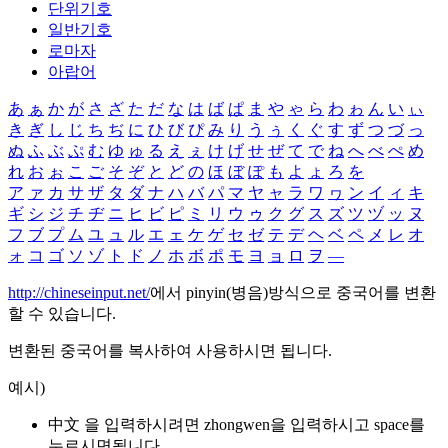
단위기호
일반기호
로마자
아랍어
あ
ぁ
か
が
さ
ざ
た
だ
な
は
ば
ぱ
ま
や
ゃ
ら
わ
ゎ
ん
い
ぃ
き
ぎ
し
じ
ち
ぢ
に
ひ
び
ぴ
み
り
う
ぅ
く
ぐ
す
ず
つ
づ
っ
ぬ
ふ
ぶ
ぷ
む
ゆ
ゅ
る
え
ぇ
け
げ
せ
ぜ
て
で
ね
へ
べ
ぺ
め
れ
お
ぉ
こ
ご
そ
ぞ
と
ど
の
ほ
ぼ
ぽ
も
よ
ょ
ろ
を
ア
ァ
カ
サ
ザ
タ
ダ
ナ
ハ
バ
パ
マ
ヤ
ャ
ラ
ワ
ヮ
ン
イ
ィ
キ
ギ
シ
ジ
チ
ヂ
ニ
ヒ
ビ
ピ
ミ
リ
ウ
ゥ
ク
グ
ス
ズ
ツ
ヅ
ッ
ヌ
フ
ブ
プ
ム
ユ
ュ
ル
エ
ェ
ケ
ゲ
セ
ゼ
テ
デ
ヘ
ベ
ペ
メ
レ
オ
ォ
コ
ゴ
ソ
ゾ
ト
ド
ノ
ホ
ボ
ポ
モ
ヨ
ョ
ロ
ヲ
―
http://chineseinput.net/
에서 pinyin(병음)방식으로 중국어를 변환
할 수 있습니다.
변환된 중국어를 복사하여 사용하시면 됩니다.
예시)
中文 을 입력하시려면
zhongwen
을 입력하시고 space를
누르시면됩니다.