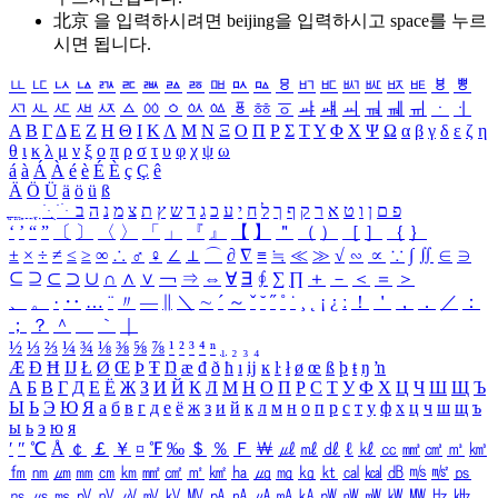
北京 을 입력하시려면
beijing
을 입력하시고 space를 누르
시면 됩니다.
ㅥ
ㅦ
ㅧ
ㅨ
ㅩ
ㅪ
ㅫ
ㅬ
ㅭ
ㅮ
ㅯ
ㅰ
ㅱ
ㅲ
ㅳ
ㅴ
ㅵ
ㅶ
ㅷ
ㅸ
ㅹ
ㅺ
ㅻ
ㅼ
ㅽ
ㅾ
ㅿ
ㆀ
ㆁ
ㆂ
ㆃ
ㆄ
ㆅ
ㆆ
ㆇ
ㆈ
ㆉ
ㆊ
ㆋ
ㆌ
ㆍ
ㆎ
Α
Β
Γ
Δ
Ε
Ζ
Η
Θ
Ι
Κ
Λ
Μ
Ν
Ξ
Ο
Π
Ρ
Σ
Τ
Υ
Φ
Χ
Ψ
Ω
α
β
γ
δ
ε
ζ
η
θ
ι
κ
λ
μ
ν
ξ
ο
π
ρ
σ
τ
υ
φ
χ
ψ
ω
á
à
Á
À
é
è
É
È
ç
Ç
ê
Ä
Ö
Ü
ä
ö
ü
ß
ְ
ֳ
ֲ
ֱ
ָ
ַ
ֵ
ֶ
ִ
ֹ
ּ
ֻ
ׂ
ׁ
ּ
ב
ה
נ
מ
צ
ת
ץ
ש
ד
ג
כ
ע
י
ח
ל
ך
ף
ק
ר
א
ט
ו
ן
ם
פ
‘
’
“
”
〔
〕
〈
〉
「
」
『
』
【
】
＂
（
）
［
］
｛
｝
±
×
÷
≠
≤
≥
∞
∴
♂
♀
∠
⊥
⌒
∂
∇
≡
≒
≪
≫
√
∽
∝
∵
∫
∬
∈
∋
⊆
⊇
⊂
⊃
∪
∩
∧
∨
￢
⇒
⇔
∀
∃
∮
∑
∏
＋
－
＜
＝
＞
、
。
·
‥
…
¨
〃
―
∥
＼
∼
´
～
ˇ
˘
˝
˚
˙
¸
˛
¡
¿
ː
！
＇
，
．
／
：
；
？
＾
＿
｀
｜
½
⅓
⅔
¼
¾
⅛
⅜
⅝
⅞
¹
²
³
⁴
ⁿ
₁
₂
₃
₄
Æ
Ð
Ħ
Ĳ
Ł
Ø
Œ
Þ
Ŧ
Ŋ
æ
đ
ð
ħ
ı
ĳ
ĸ
ŀ
ł
ø
œ
ß
þ
ŧ
ŋ
ŉ
А
Б
В
Г
Д
Е
Ё
Ж
З
И
Й
К
Л
М
Н
О
П
Р
С
Т
У
Ф
Х
Ц
Ч
Ш
Щ
Ъ
Ы
Ь
Э
Ю
Я
а
б
в
г
д
е
ё
ж
з
и
й
к
л
м
н
о
п
р
с
т
у
ф
х
ц
ч
ш
щ
ъ
ы
ь
э
ю
я
′
″
℃
Å
￠
￡
￥
¤
℉
‰
＄
％
Ｆ
￦
㎕
㎖
㎗
ℓ
㎘
㏄
㎣
㎤
㎥
㎦
㎙
㎚
㎛
㎜
㎝
㎞
㎟
㎠
㎡
㎢
㏊
㎍
㎎
㎏
㏏
㎈
㎉
㏈
㎧
㎨
㎰
㎱
㎲
㎳
㎴
㎵
㎶
㎷
㎸
㎹
㎀
㎁
㎂
㎃
㎄
㎺
㎻
㎽
㎾
㎿
㎐
㎑