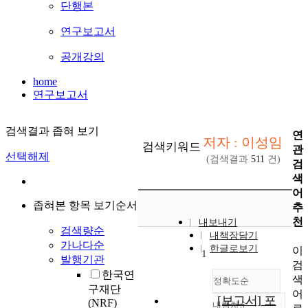
단행본
연구보고서
공개강의
home
연구보고서
검색결과 좁혀 보기
연
저자 : 이성임
검색키워드
관
선택해제
(검색결과
511
건)
검
색
어
좁혀본 항목 보기순서
추
천
내보내기
검색량순
내책장담기
가나다순
한글로보기
이
1
발행기관
검
한국연
색
정확도순
구재단
어
[보고서] 포
(NRF)
내림차순