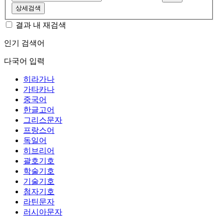
상세검색
결과 내 재검색
인기 검색어
다국어 입력
히라가나
가타카나
중국어
한글고어
그리스문자
프랑스어
독일어
히브리어
괄호기호
학술기호
기술기호
첨자기호
라틴문자
러시아문자