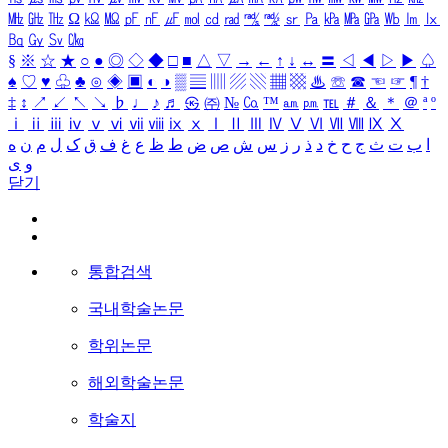
㎒
㎓
㎔
Ω
㏀
㏁
㎊
㎋
㎌
㏖
㏅
㎭
㎮
㎯
㏛
㎩
㎪
㎫
㎬
㏝
㏐
㏓
㏃
㏉
㏜
㏆
§
※
☆
★
○
●
◎
◇
◆
□
■
△
▽
→
←
↑
↓
↔
〓
◁
◀
▷
▶
♤
♠
♡
♥
♧
♣
⊙
◈
▣
◐
◑
▒
▤
▥
▨
▧
▦
▩
♨
☏
☎
☜
☞
¶
†
‡
↕
↗
↙
↖
↘
♭
♩
♪
♬
㉿
㈜
№
㏇
™
㏂
㏘
℡
＃
＆
＊
＠
ª
º
ⅰ
ⅱ
ⅲ
ⅳ
ⅴ
ⅵ
ⅶ
ⅷ
ⅸ
ⅹ
Ⅰ
Ⅱ
Ⅲ
Ⅳ
Ⅴ
Ⅵ
Ⅶ
Ⅷ
Ⅸ
Ⅹ
ا
ب
ت
ث
ج
ح
خ
د
ذ
ر
ز
س
ش
ص
ض
ط
ظ
ع
غ
ف
ق
ک
ل
م
ن
ه
و
ی
닫기
통합검색
국내학술논문
학위논문
해외학술논문
학술지