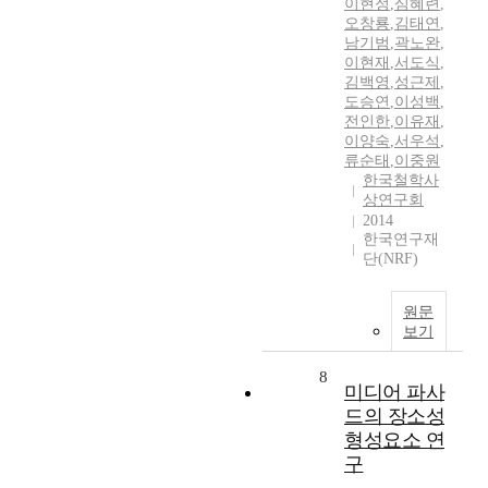
이현정
,
심혜련
,
오창룡
,
김태연
,
남기범
,
곽노완
,
이현재
,
서도식
,
김백영
,
성근제
,
도승연
,
이성백
,
전인한
,
이유재
,
이양숙
,
서우석
,
류순태
,
이중원
한국철학사
상연구회
2014
한국연구재
단(NRF)
원문
보기
8
미디어 파사
드의 장소성
형성요소 연
구