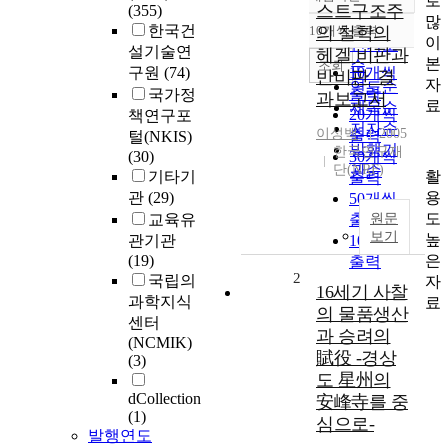
로
정확도
스트구조주
(355)
많
순
한국건
10개씩 출력
의 철학의
내림차순
이
인기도
설기술연
헤겔 비판과
본
순
조회
구원
(74)
10개씩
반비판_결
자
연도순
출력
국가정
과보고서
료
제목순
20개씩
책연구포
저자순
이성백
2005
출력
털(NKIS)
발행기
한국연구재
(30)
30개씩
단(NRF)
관순
활
기타기
출력
용
관
(29)
50개씩
도
교육유
출력
원문
보기
높
관기관
100개씩
은
(19)
출력
2
국립의
자
16세기 사찰
과학지식
료
의 물품생산
센터
과 승려의
(NCMIK)
賦役 -경상
(3)
도 星州의
dCollection
安峰寺를 중
(1)
심으로-
발행연도