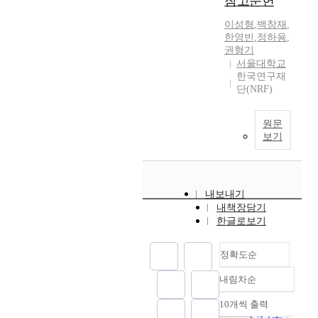
참고문헌
이성형
,
백창재
,
한영빈
,
정하용
,
권형기
서울대학교
한국연구재
단(NRF)
원문
보기
내보내기
내책장담기
한글로보기
정확도순
내림차순
정확도
순
10개씩 출력
내림차순
인기도