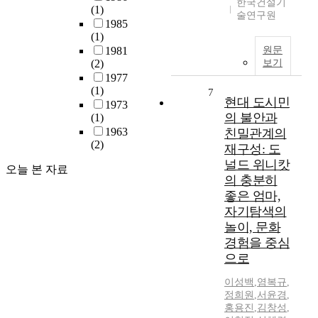
한국건설기
(1)
술연구원
1985
(1)
1981
원문
(2)
보기
1977
(1)
7
현대 도시민
1973
의 불안과
(1)
1963
친밀관계의
(2)
재구성: 도
널드 위니캇
오늘 본 자료
의 충분히
좋은 엄마,
자기탐색의
놀이, 문화
경험을 중심
으로
이성백
,
염복규
,
정희원
,
서윤경
,
홍용진
,
김창성
,