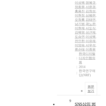
이성백
,
염복규
,
정희원
,
서윤경
,
홍용진
,
김창성
,
이현정
,
심혜련
,
오창룡
,
김태연
,
남기범
,
곽노완
,
이현재
,
서도식
,
김백영
,
성근제
,
도승연
,
이성백
,
전인한
,
이유재
,
이양숙
,
서우석
,
류순태
,
이중원
한국디지털
디자인협의
회
2014
한국연구재
단(NRF)
원문
보기
9
SNS상의 범