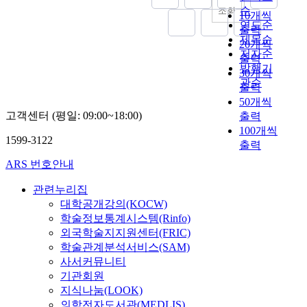
순
조회
10개씩
연도순
출력
제목순
20개씩
저자순
출력
발행기
30개씩
관순
출력
50개씩
고객센터 (평일: 09:00~18:00)
출력
100개씩
1599-3122
출력
ARS 번호안내
관련누리집
대학공개강의(KOCW)
학술정보통계시스템(Rinfo)
외국학술지지원센터(FRIC)
학술관계분석서비스(SAM)
사서커뮤니티
기관회원
지식나눔(LOOK)
의학전자도서관(MEDLIS)