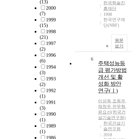
(13)
한국학술진
2000
흥재단
(7)
1998
1999
한국연구재
(15)
단(NRF)
1998
(21)
원문
1997
보기
(2)
1996
6
(6)
주택성능등
1994
급 평가방법
(3)
개선 및 활
1993
성화 방안
(2)
연구(Ⅰ)
1992
(1)
이성옥
,
조동우
,
1991
채창우
,
전무형
,
(3)
윤요선(한국건
1990
설기술연구원)
(1)
한국건설기
1989
술연구원
(1)
2018
1986