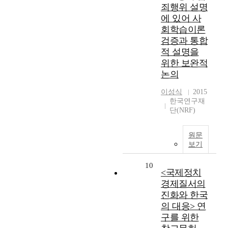
죄행위 설명
에 있어 사
회학습이론
검증과 통합
적 설명을
위한 보완적
논의
이성식
2015
한국연구재
단(NRF)
원문
보기
10
<국제정치
경제질서의
진화와 한국
의 대응> 연
구를 위한