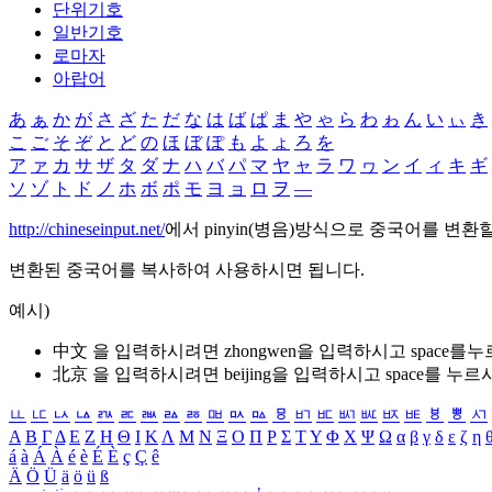
단위기호
일반기호
로마자
아랍어
あ
ぁ
か
が
さ
ざ
た
だ
な
は
ば
ぱ
ま
や
ゃ
ら
わ
ゎ
ん
い
ぃ
き
こ
ご
そ
ぞ
と
ど
の
ほ
ぼ
ぽ
も
よ
ょ
ろ
を
ア
ァ
カ
サ
ザ
タ
ダ
ナ
ハ
バ
パ
マ
ヤ
ャ
ラ
ワ
ヮ
ン
イ
ィ
キ
ギ
ソ
ゾ
ト
ド
ノ
ホ
ボ
ポ
モ
ヨ
ョ
ロ
ヲ
―
http://chineseinput.net/
에서 pinyin(병음)방식으로 중국어를 변환
변환된 중국어를 복사하여 사용하시면 됩니다.
예시)
中文 을 입력하시려면
zhongwen
을 입력하시고 space를
北京 을 입력하시려면
beijing
을 입력하시고 space를 누르
ㅥ
ㅦ
ㅧ
ㅨ
ㅩ
ㅪ
ㅫ
ㅬ
ㅭ
ㅮ
ㅯ
ㅰ
ㅱ
ㅲ
ㅳ
ㅴ
ㅵ
ㅶ
ㅷ
ㅸ
ㅹ
ㅺ
Α
Β
Γ
Δ
Ε
Ζ
Η
Θ
Ι
Κ
Λ
Μ
Ν
Ξ
Ο
Π
Ρ
Σ
Τ
Υ
Φ
Χ
Ψ
Ω
α
β
γ
δ
ε
ζ
η
á
à
Á
À
é
è
É
È
ç
Ç
ê
Ä
Ö
Ü
ä
ö
ü
ß