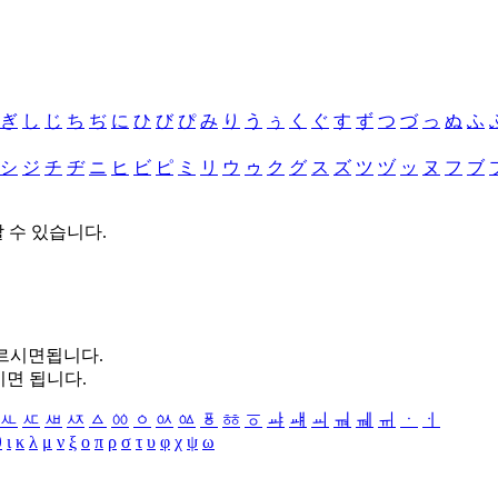
ぎ
し
じ
ち
ぢ
に
ひ
び
ぴ
み
り
う
ぅ
く
ぐ
す
ず
つ
づ
っ
ぬ
ふ
シ
ジ
チ
ヂ
ニ
ヒ
ビ
ピ
ミ
リ
ウ
ゥ
ク
グ
ス
ズ
ツ
ヅ
ッ
ヌ
フ
ブ
할 수 있습니다.
누르시면됩니다.
시면 됩니다.
ㅻ
ㅼ
ㅽ
ㅾ
ㅿ
ㆀ
ㆁ
ㆂ
ㆃ
ㆄ
ㆅ
ㆆ
ㆇ
ㆈ
ㆉ
ㆊ
ㆋ
ㆌ
ㆍ
ㆎ
θ
ι
κ
λ
μ
ν
ξ
ο
π
ρ
σ
τ
υ
φ
χ
ψ
ω