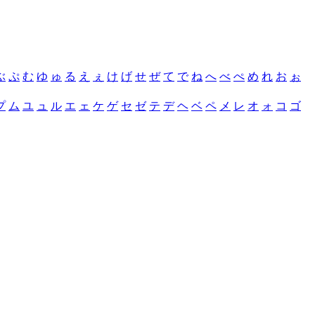
ぶ
ぷ
む
ゆ
ゅ
る
え
ぇ
け
げ
せ
ぜ
て
で
ね
へ
べ
ぺ
め
れ
お
ぉ
プ
ム
ユ
ュ
ル
エ
ェ
ケ
ゲ
セ
ゼ
テ
デ
ヘ
ベ
ペ
メ
レ
オ
ォ
コ
ゴ