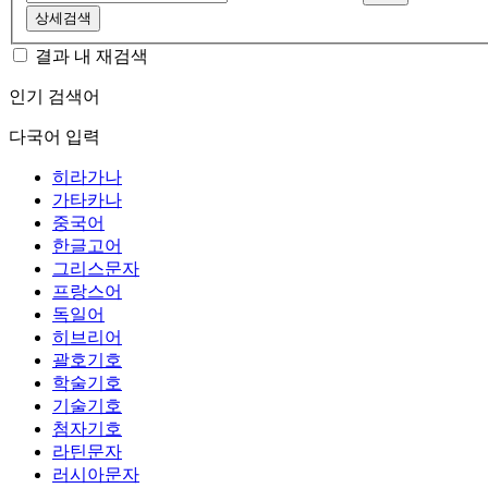
상세검색
결과 내 재검색
인기 검색어
다국어 입력
히라가나
가타카나
중국어
한글고어
그리스문자
프랑스어
독일어
히브리어
괄호기호
학술기호
기술기호
첨자기호
라틴문자
러시아문자