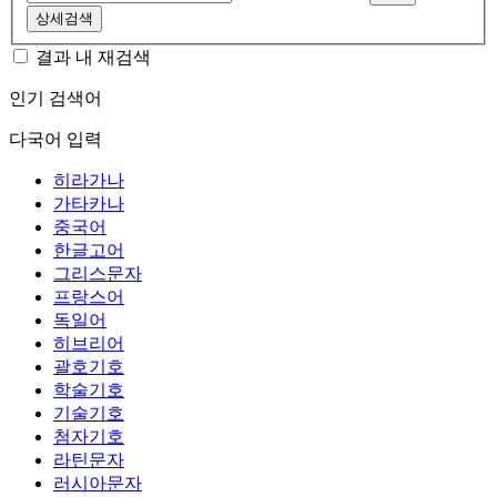
상세검색
결과 내 재검색
인기 검색어
다국어 입력
히라가나
가타카나
중국어
한글고어
그리스문자
프랑스어
독일어
히브리어
괄호기호
학술기호
기술기호
첨자기호
라틴문자
러시아문자