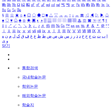
㎒
㎓
㎔
Ω
㏀
㏁
㎊
㎋
㎌
㏖
㏅
㎭
㎮
㎯
㏛
㎩
㎪
㎫
㎬
㏝
㏐
㏓
㏃
㏉
㏜
㏆
§
※
☆
★
○
●
◎
◇
◆
□
■
△
▽
→
←
↑
↓
↔
〓
◁
◀
▷
▶
♤
♠
♡
♥
♧
♣
⊙
◈
▣
◐
◑
▒
▤
▥
▨
▧
▦
▩
♨
☏
☎
☜
☞
¶
†
‡
↕
↗
↙
↖
↘
♭
♩
♪
♬
㉿
㈜
№
㏇
™
㏂
㏘
℡
＃
＆
＊
＠
ª
º
ⅰ
ⅱ
ⅲ
ⅳ
ⅴ
ⅵ
ⅶ
ⅷ
ⅸ
ⅹ
Ⅰ
Ⅱ
Ⅲ
Ⅳ
Ⅴ
Ⅵ
Ⅶ
Ⅷ
Ⅸ
Ⅹ
ا
ب
ت
ث
ج
ح
خ
د
ذ
ر
ز
س
ش
ص
ض
ط
ظ
ع
غ
ف
ق
ک
ل
م
ن
ه
و
ی
닫기
통합검색
국내학술논문
학위논문
해외학술논문
학술지