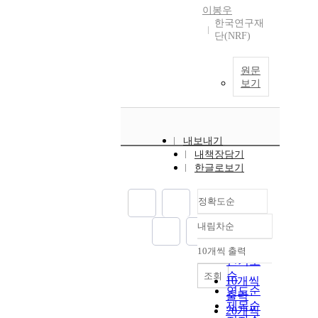
이봉우
한국연구재
단(NRF)
원문
보기
내보내기
내책장담기
한글로보기
정확도순
내림차순
정확도
순
10개씩 출력
내림차순
인기도
순
조회
10개씩
연도순
출력
제목순
20개씩