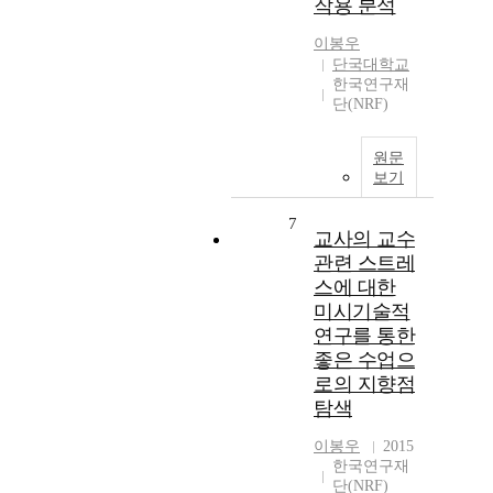
작용 분석
이봉우
단국대학교
한국연구재
단(NRF)
원문
보기
7
교사의 교수
관련 스트레
스에 대한
미시기술적
연구를 통한
좋은 수업으
로의 지향점
탐색
이봉우
2015
한국연구재
단(NRF)