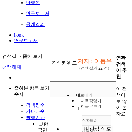
단행본
연구보고서
공개강의
home
연구보고서
검색결과 좁혀 보기
연관
저자 : 이봉우
검색키워드
검색
선택해제
(검색결과
22
건)
어 추
천
좁혀본 항목 보기
이 검
순서
색어
내보내기
로 많
내책장담기
검색량순
한글로보기
이 본
1
가나다순
자료
발행기관
정확도순
한
비판적 상호
국연
내림차순