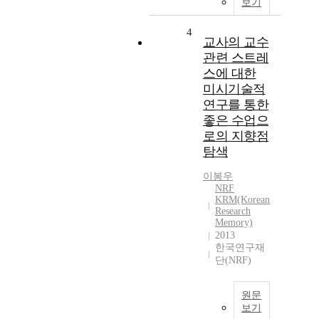
보기
4
교사의 교수
관련 스트레
스에 대한
미시기술적
연구를 통한
좋은 수업으
로의 지향점
탐색
이봉우
NRF
KRM(Korean
Research
Memory)
2013
한국연구재
단(NRF)
원문
보기