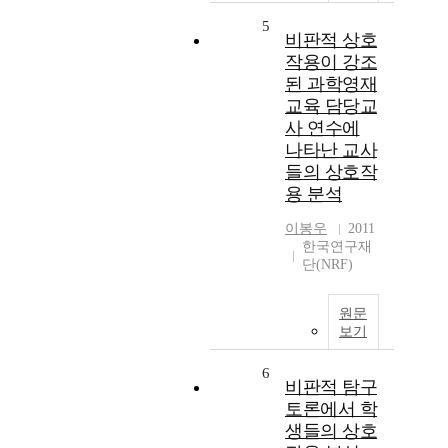
5
비판적 상호
작용이 강조
된 과학영재
교육 담당교
사 연수에
나타난 교사
들의 상호작
용 분석
이봉우
2011
한국연구재
단(NRF)
원문
보기
6
비판적 탐구
토론에서 학
생들의 상호