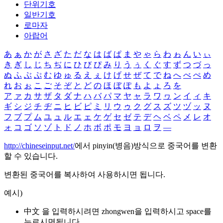
단위기호
일반기호
로마자
아랍어
あ
ぁ
か
が
さ
ざ
た
だ
な
は
ば
ぱ
ま
や
ゃ
ら
わ
ゎ
ん
い
ぃ
き
ぎ
し
じ
ち
ぢ
に
ひ
び
ぴ
み
り
う
ぅ
く
ぐ
す
ず
つ
づ
っ
ぬ
ふ
ぶ
ぷ
む
ゆ
ゅ
る
え
ぇ
け
げ
せ
ぜ
て
で
ね
へ
べ
ぺ
め
れ
お
ぉ
こ
ご
そ
ぞ
と
ど
の
ほ
ぼ
ぽ
も
よ
ょ
ろ
を
ア
ァ
カ
サ
ザ
タ
ダ
ナ
ハ
バ
パ
マ
ヤ
ャ
ラ
ワ
ヮ
ン
イ
ィ
キ
ギ
シ
ジ
チ
ヂ
ニ
ヒ
ビ
ピ
ミ
リ
ウ
ゥ
ク
グ
ス
ズ
ツ
ヅ
ッ
ヌ
フ
ブ
プ
ム
ユ
ュ
ル
エ
ェ
ケ
ゲ
セ
ゼ
テ
デ
ヘ
ベ
ペ
メ
レ
オ
ォ
コ
ゴ
ソ
ゾ
ト
ド
ノ
ホ
ボ
ポ
モ
ヨ
ョ
ロ
ヲ
―
http://chineseinput.net/
에서 pinyin(병음)방식으로 중국어를 변환
할 수 있습니다.
변환된 중국어를 복사하여 사용하시면 됩니다.
예시)
中文 을 입력하시려면
zhongwen
을 입력하시고 space를
누르시면됩니다.