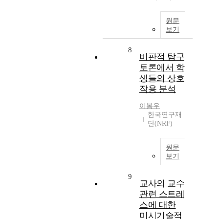
원문
보기
8
비판적 탐구
토론에서 학
생들의 상호
작용 분석
이봉우
한국연구재
단(NRF)
원문
보기
9
교사의 교수
관련 스트레
스에 대한
미시기술적