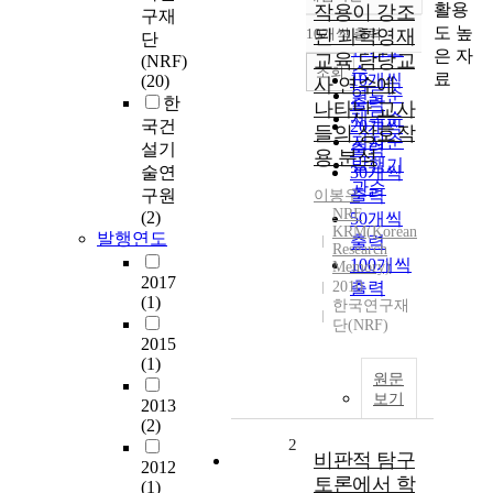
정확도
활용
작용이 강조
구재
순
도 높
10개씩 출력
된 과학영재
단
내림차순
인기도
은 자
교육 담당교
(NRF)
순
조회
료
10개씩
(20)
사 연수에
연도순
한
출력
나타난 교사
제목순
국건
20개씩
들의 상호작
저자순
설기
출력
용 분석
발행기
술연
30개씩
관순
구원
출력
이봉우
NRF
(2)
50개씩
KRM(Korean
발행연도
출력
Research
100개씩
Memory)
2017
2010
출력
(1)
한국연구재
단(NRF)
2015
(1)
원문
보기
2013
(2)
2
비판적 탐구
2012
토론에서 학
(1)