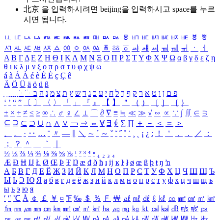
北京 을 입력하시려면
beijing
을 입력하시고 space를 누르
시면 됩니다.
ㅥ
ㅦ
ㅧ
ㅨ
ㅩ
ㅪ
ㅫ
ㅬ
ㅭ
ㅮ
ㅯ
ㅰ
ㅱ
ㅲ
ㅳ
ㅴ
ㅵ
ㅶ
ㅷ
ㅸ
ㅹ
ㅺ
ㅻ
ㅼ
ㅽ
ㅾ
ㅿ
ㆀ
ㆁ
ㆂ
ㆃ
ㆄ
ㆅ
ㆆ
ㆇ
ㆈ
ㆉ
ㆊ
ㆋ
ㆌ
ㆍ
ㆎ
Α
Β
Γ
Δ
Ε
Ζ
Η
Θ
Ι
Κ
Λ
Μ
Ν
Ξ
Ο
Π
Ρ
Σ
Τ
Υ
Φ
Χ
Ψ
Ω
α
β
γ
δ
ε
ζ
η
θ
ι
κ
λ
μ
ν
ξ
ο
π
ρ
σ
τ
υ
φ
χ
ψ
ω
á
à
Á
À
é
è
É
È
ç
Ç
ê
Ä
Ö
Ü
ä
ö
ü
ß
ְ
ֳ
ֲ
ֱ
ָ
ַ
ֵ
ֶ
ִ
ֹ
ּ
ֻ
ׂ
ׁ
ּ
ב
ה
נ
מ
צ
ת
ץ
ש
ד
ג
כ
ע
י
ח
ל
ך
ף
ק
ר
א
ט
ו
ן
ם
פ
‘
’
“
”
〔
〕
〈
〉
「
」
『
』
【
】
＂
（
）
［
］
｛
｝
±
×
÷
≠
≤
≥
∞
∴
♂
♀
∠
⊥
⌒
∂
∇
≡
≒
≪
≫
√
∽
∝
∵
∫
∬
∈
∋
⊆
⊇
⊂
⊃
∪
∩
∧
∨
￢
⇒
⇔
∀
∃
∮
∑
∏
＋
－
＜
＝
＞
、
。
·
‥
…
¨
〃
―
∥
＼
∼
´
～
ˇ
˘
˝
˚
˙
¸
˛
¡
¿
ː
！
＇
，
．
／
：
；
？
＾
＿
｀
｜
½
⅓
⅔
¼
¾
⅛
⅜
⅝
⅞
¹
²
³
⁴
ⁿ
₁
₂
₃
₄
Æ
Ð
Ħ
Ĳ
Ł
Ø
Œ
Þ
Ŧ
Ŋ
æ
đ
ð
ħ
ı
ĳ
ĸ
ŀ
ł
ø
œ
ß
þ
ŧ
ŋ
ŉ
А
Б
В
Г
Д
Е
Ё
Ж
З
И
Й
К
Л
М
Н
О
П
Р
С
Т
У
Ф
Х
Ц
Ч
Ш
Щ
Ъ
Ы
Ь
Э
Ю
Я
а
б
в
г
д
е
ё
ж
з
и
й
к
л
м
н
о
п
р
с
т
у
ф
х
ц
ч
ш
щ
ъ
ы
ь
э
ю
я
′
″
℃
Å
￠
￡
￥
¤
℉
‰
＄
％
Ｆ
￦
㎕
㎖
㎗
ℓ
㎘
㏄
㎣
㎤
㎥
㎦
㎙
㎚
㎛
㎜
㎝
㎞
㎟
㎠
㎡
㎢
㏊
㎍
㎎
㎏
㏏
㎈
㎉
㏈
㎧
㎨
㎰
㎱
㎲
㎳
㎴
㎵
㎶
㎷
㎸
㎹
㎀
㎁
㎂
㎃
㎄
㎺
㎻
㎽
㎾
㎿
㎐
㎑