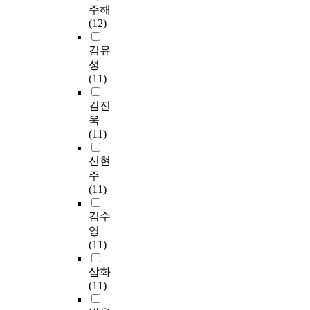
주해
(12)
김유
성
(11)
김진
욱
(11)
신현
주
(11)
김수
영
(11)
삽화
(11)