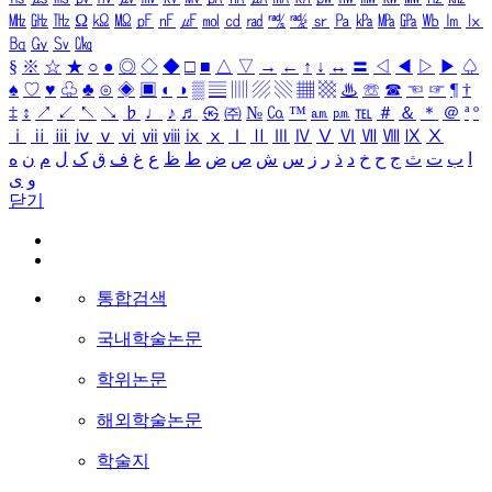
㎒
㎓
㎔
Ω
㏀
㏁
㎊
㎋
㎌
㏖
㏅
㎭
㎮
㎯
㏛
㎩
㎪
㎫
㎬
㏝
㏐
㏓
㏃
㏉
㏜
㏆
§
※
☆
★
○
●
◎
◇
◆
□
■
△
▽
→
←
↑
↓
↔
〓
◁
◀
▷
▶
♤
♠
♡
♥
♧
♣
⊙
◈
▣
◐
◑
▒
▤
▥
▨
▧
▦
▩
♨
☏
☎
☜
☞
¶
†
‡
↕
↗
↙
↖
↘
♭
♩
♪
♬
㉿
㈜
№
㏇
™
㏂
㏘
℡
＃
＆
＊
＠
ª
º
ⅰ
ⅱ
ⅲ
ⅳ
ⅴ
ⅵ
ⅶ
ⅷ
ⅸ
ⅹ
Ⅰ
Ⅱ
Ⅲ
Ⅳ
Ⅴ
Ⅵ
Ⅶ
Ⅷ
Ⅸ
Ⅹ
ا
ب
ت
ث
ج
ح
خ
د
ذ
ر
ز
س
ش
ص
ض
ط
ظ
ع
غ
ف
ق
ک
ل
م
ن
ه
و
ی
닫기
통합검색
국내학술논문
학위논문
해외학술논문
학술지