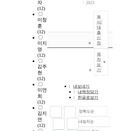
자
2023
(12)
복
이창
사/
훈
대
(12)
출
신
이지
청
영
목
(12)
차
보
김주
기
현
(12)
내보내기
이연
내책장담기
희
한글로보기
(12)
정확도순
김지
연
내림차순
정확도
(12)
순