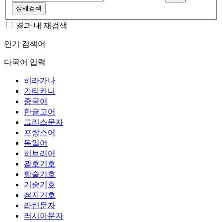
상세검색
결과 내 재검색
인기 검색어
다국어 입력
히라가나
가타카나
중국어
한글고어
그리스문자
프랑스어
독일어
히브리어
괄호기호
학술기호
기술기호
첨자기호
라틴문자
러시아문자