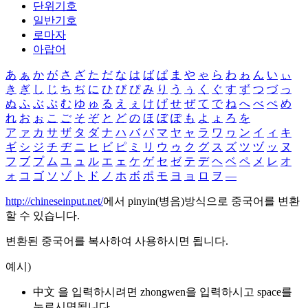
단위기호
일반기호
로마자
아랍어
あ
ぁ
か
が
さ
ざ
た
だ
な
は
ば
ぱ
ま
や
ゃ
ら
わ
ゎ
ん
い
ぃ
き
ぎ
し
じ
ち
ぢ
に
ひ
び
ぴ
み
り
う
ぅ
く
ぐ
す
ず
つ
づ
っ
ぬ
ふ
ぶ
ぷ
む
ゆ
ゅ
る
え
ぇ
け
げ
せ
ぜ
て
で
ね
へ
べ
ぺ
め
れ
お
ぉ
こ
ご
そ
ぞ
と
ど
の
ほ
ぼ
ぽ
も
よ
ょ
ろ
を
ア
ァ
カ
サ
ザ
タ
ダ
ナ
ハ
バ
パ
マ
ヤ
ャ
ラ
ワ
ヮ
ン
イ
ィ
キ
ギ
シ
ジ
チ
ヂ
ニ
ヒ
ビ
ピ
ミ
リ
ウ
ゥ
ク
グ
ス
ズ
ツ
ヅ
ッ
ヌ
フ
ブ
プ
ム
ユ
ュ
ル
エ
ェ
ケ
ゲ
セ
ゼ
テ
デ
ヘ
ベ
ペ
メ
レ
オ
ォ
コ
ゴ
ソ
ゾ
ト
ド
ノ
ホ
ボ
ポ
モ
ヨ
ョ
ロ
ヲ
―
http://chineseinput.net/
에서 pinyin(병음)방식으로 중국어를 변환
할 수 있습니다.
변환된 중국어를 복사하여 사용하시면 됩니다.
예시)
中文 을 입력하시려면
zhongwen
을 입력하시고 space를
누르시면됩니다.