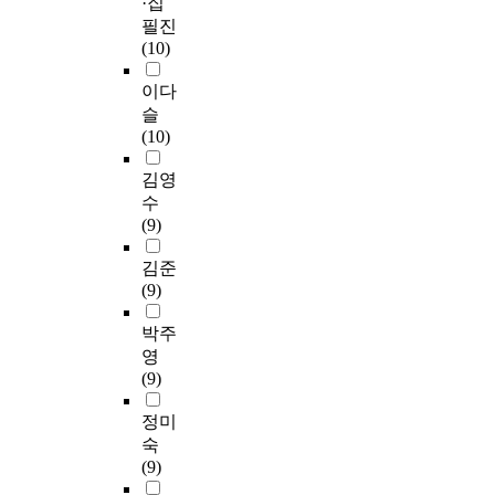
·집
필진
(10)
이다
슬
(10)
김영
수
(9)
김준
(9)
박주
영
(9)
정미
숙
(9)