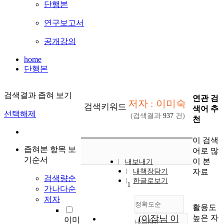
단행본
연구보고서
공개강의
home
단행본
검색결과 좁혀 보기
연관 검
저자 : 이미숙
검색키워드
색어 추
선택해제
(검색결과
937
건)
천
이 검색
좁혀본 항목 보
어로 많
기순서
이 본
내보내기
자료
내책장담기
검색량순
한글로보기
1
가나다순
저자
정확도순
활용도
높은 자
(이장님 이
이미
내림차순