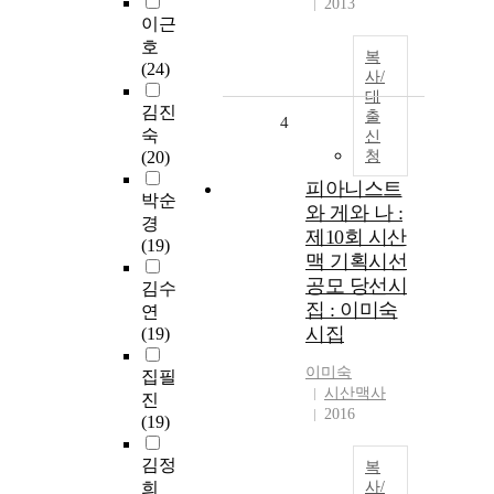
2013
이근
호
복
(24)
사/
대
김진
출
4
숙
신
(20)
청
피아니스트
박순
와 게와 나 :
경
제10회 시산
(19)
맥 기획시선
공모 당선시
김수
집 : 이미숙
연
시집
(19)
이미숙
집필
시산맥사
진
2016
(19)
김정
복
희
사/