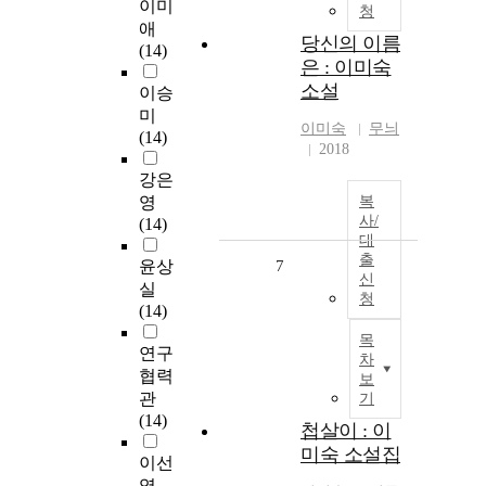
이미
청
애
당신의 이름
(14)
은 : 이미숙
소설
이승
미
이미숙
무늬
(14)
2018
강은
영
복
사/
(14)
대
출
윤상
7
신
실
청
(14)
목
연구
차
협력
보
관
기
(14)
첩살이 : 이
미숙 소설집
이선
영