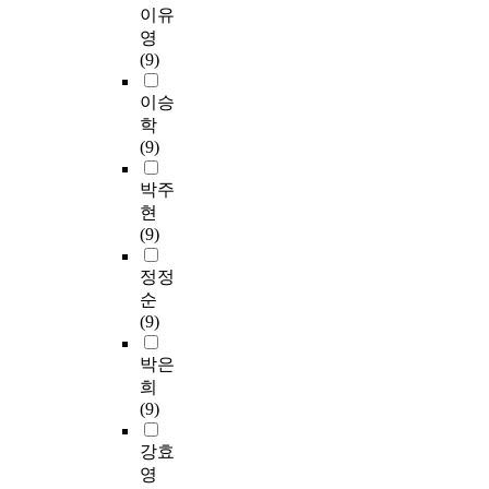
이유
영
(9)
이승
학
(9)
박주
현
(9)
정정
순
(9)
박은
희
(9)
강효
영