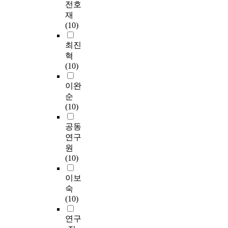
전호
재
(10)
최진
혁
(10)
이완
순
(10)
공동
연구
원
(10)
이보
숙
(10)
연구