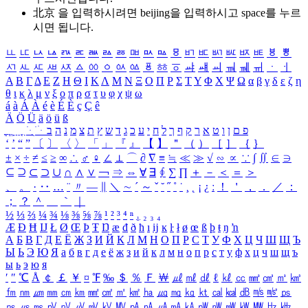
北京 을 입력하시려면
beijing
을 입력하시고 space를 누르
시면 됩니다.
ㅥ
ㅦ
ㅧ
ㅨ
ㅩ
ㅪ
ㅫ
ㅬ
ㅭ
ㅮ
ㅯ
ㅰ
ㅱ
ㅲ
ㅳ
ㅴ
ㅵ
ㅶ
ㅷ
ㅸ
ㅹ
ㅺ
ㅻ
ㅼ
ㅽ
ㅾ
ㅿ
ㆀ
ㆁ
ㆂ
ㆃ
ㆄ
ㆅ
ㆆ
ㆇ
ㆈ
ㆉ
ㆊ
ㆋ
ㆌ
ㆍ
ㆎ
Α
Β
Γ
Δ
Ε
Ζ
Η
Θ
Ι
Κ
Λ
Μ
Ν
Ξ
Ο
Π
Ρ
Σ
Τ
Υ
Φ
Χ
Ψ
Ω
α
β
γ
δ
ε
ζ
η
θ
ι
κ
λ
μ
ν
ξ
ο
π
ρ
σ
τ
υ
φ
χ
ψ
ω
á
à
Á
À
é
è
É
È
ç
Ç
ê
Ä
Ö
Ü
ä
ö
ü
ß
ְ
ֳ
ֲ
ֱ
ָ
ַ
ֵ
ֶ
ִ
ֹ
ּ
ֻ
ׂ
ׁ
ּ
ב
ה
נ
מ
צ
ת
ץ
ש
ד
ג
כ
ע
י
ח
ל
ך
ף
ק
ר
א
ט
ו
ן
ם
פ
‘
’
“
”
〔
〕
〈
〉
「
」
『
』
【
】
＂
（
）
［
］
｛
｝
±
×
÷
≠
≤
≥
∞
∴
♂
♀
∠
⊥
⌒
∂
∇
≡
≒
≪
≫
√
∽
∝
∵
∫
∬
∈
∋
⊆
⊇
⊂
⊃
∪
∩
∧
∨
￢
⇒
⇔
∀
∃
∮
∑
∏
＋
－
＜
＝
＞
、
。
·
‥
…
¨
〃
―
∥
＼
∼
´
～
ˇ
˘
˝
˚
˙
¸
˛
¡
¿
ː
！
＇
，
．
／
：
；
？
＾
＿
｀
｜
½
⅓
⅔
¼
¾
⅛
⅜
⅝
⅞
¹
²
³
⁴
ⁿ
₁
₂
₃
₄
Æ
Ð
Ħ
Ĳ
Ł
Ø
Œ
Þ
Ŧ
Ŋ
æ
đ
ð
ħ
ı
ĳ
ĸ
ŀ
ł
ø
œ
ß
þ
ŧ
ŋ
ŉ
А
Б
В
Г
Д
Е
Ё
Ж
З
И
Й
К
Л
М
Н
О
П
Р
С
Т
У
Ф
Х
Ц
Ч
Ш
Щ
Ъ
Ы
Ь
Э
Ю
Я
а
б
в
г
д
е
ё
ж
з
и
й
к
л
м
н
о
п
р
с
т
у
ф
х
ц
ч
ш
щ
ъ
ы
ь
э
ю
я
′
″
℃
Å
￠
￡
￥
¤
℉
‰
＄
％
Ｆ
￦
㎕
㎖
㎗
ℓ
㎘
㏄
㎣
㎤
㎥
㎦
㎙
㎚
㎛
㎜
㎝
㎞
㎟
㎠
㎡
㎢
㏊
㎍
㎎
㎏
㏏
㎈
㎉
㏈
㎧
㎨
㎰
㎱
㎲
㎳
㎴
㎵
㎶
㎷
㎸
㎹
㎀
㎁
㎂
㎃
㎄
㎺
㎻
㎽
㎾
㎿
㎐
㎑