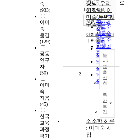
정확도
료
장님) 우리
숙
순
10개씩 출력
이장님 : 이
(933)
내림차순
인기도
미숙 두번째
순
조회
이미
10개씩
수필집
연도순
숙
출력
제목순
이미숙
파란
옮김
20개씩
저자순
2011
(129)
출력
발행기
30개씩
관순
공동
출력
복
연구
사/
50개씩
자
대
출력
출
(50)
2
100개씩
신
출력
청
이미
숙
목
지음
차
(45)
보
기
한국
소소한 하루
교육
: 이미숙 시
과정
집
평가