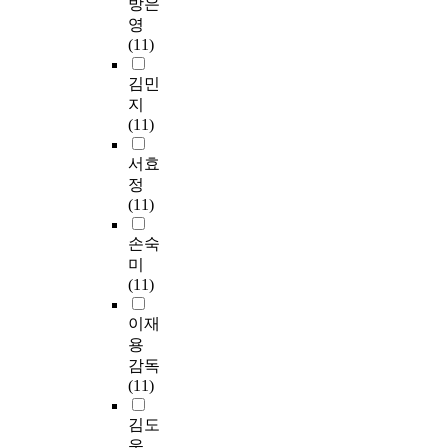
방은
영
(11)
김민
지
(11)
서효
정
(11)
손숙
미
(11)
이재
용
감독
(11)
김도
운