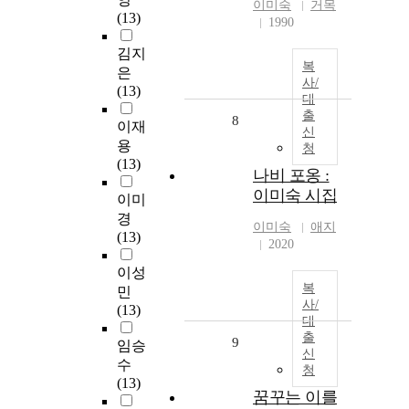
이미숙
거목
(13)
1990
김지
복
은
사/
(13)
대
출
8
이재
신
용
청
(13)
나비 포옹 :
이미숙 시집
이미
경
이미숙
애지
(13)
2020
이성
복
민
사/
(13)
대
출
9
임승
신
수
청
(13)
꿈꾸는 이를