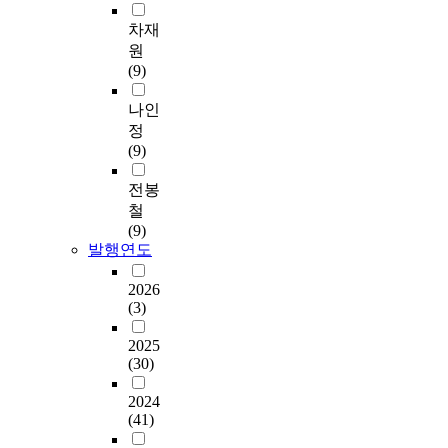
차재
원
(9)
나인
정
(9)
전봉
철
(9)
발행연도
2026
(3)
2025
(30)
2024
(41)