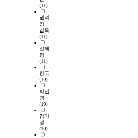
(11)
권석
장
감독
(11)
전해
령
(11)
한국
(10)
박선
영
(10)
김미
성
(10)