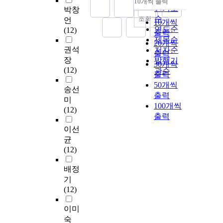
10개씩 출력
내림차순
인기도
박창
순
조회
언
10개씩
연도순
(12)
출력
제목순
20개씩
권석
저자순
출력
장
발행기
30개씩
(12)
관순
출력
50개씩
송선
출력
미
100개씩
(12)
출력
이선
균
(12)
배정
기
(12)
이미
숙