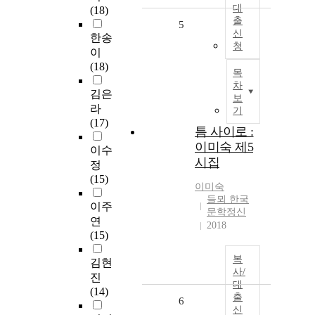
대
(18)
출
5
신
한송
청
이
(18)
목
차
김은
보
라
기
(17)
틈 사이로 :
이미숙 제5
이수
시집
정
(15)
이미숙
들뫼 한국
이주
문학정신
연
2018
(15)
복
김현
사/
진
대
(14)
출
6
신