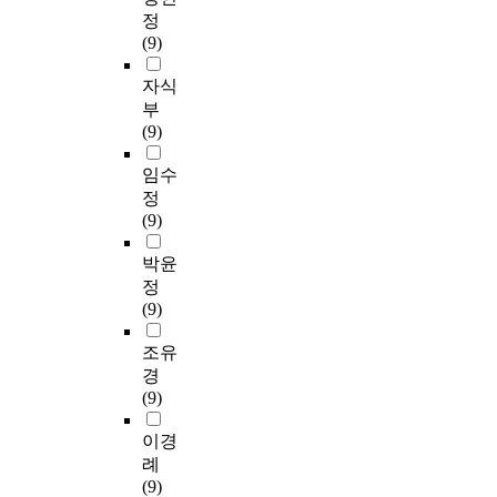
정
(9)
자식
부
(9)
임수
정
(9)
박윤
정
(9)
조유
경
(9)
이경
례
(9)