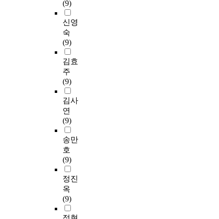
(9)
신영
숙
(9)
김효
주
(9)
김사
연
(9)
송만
호
(9)
정진
옥
(9)
정현