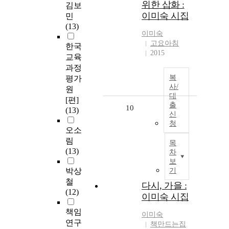
위한 삽화 :
김보
이미숙 시집
민
(13)
이미숙
고요아침
한국
2015
교육
과정
복
평가
사/
원
대
[편]
출
10
(13)
신
청
오소
림
목
(13)
차
보
박상
기
철
다시, 가을 :
(12)
이미숙 시집
책임
이미숙
연구
책만드는집