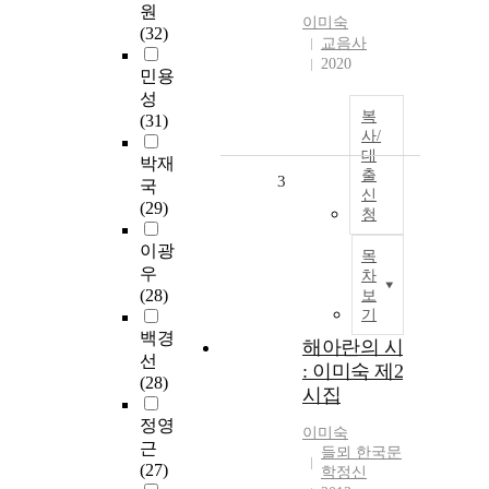
원
이미숙
(32)
교음사
2020
민용
성
복
(31)
사/
대
박재
출
3
국
신
(29)
청
이광
목
우
차
(28)
보
기
백경
해아란의 시
선
: 이미숙 제2
(28)
시집
정영
이미숙
근
들뫼 한국문
(27)
학정신