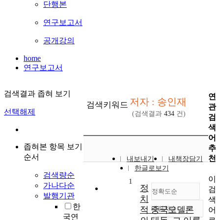
단행본
연구보고서
공개강의
home
연구보고서
검색결과 좁혀 보기
연
저자 : 송인재
검색키워드
관
선택해제
(검색결과
434
건)
검
색
어
좁혀본 항목 보기
추
순서
천
내보내기
내책장담기
한글로보기
검색량순
이
1
가나다순
정
검
정확도순
발행기관
치
색
한
적 중국모델론
내림차순
어
정확도
국연