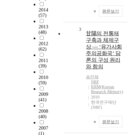
2014
원문보기
(57)
2013
3
(48)
甘陽의 전통재
구축과 체제구
2012
상 — ‘유가사회
(62)
주의공화국’ 담
론의 구성 원리
2011
(39)
와 함의
2010
송인재
NRF
(59)
KRM(Korean
Research Memory)
2009
2010
(41)
한국연구재단
(NRF)
2008
(40)
원문보기
2007
(1)