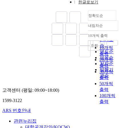
한글로보기
정확도순
내림차순
정확도
순
10개씩 출력
내림차순
인기도
순
조회
10개씩
연도순
출력
제목순
20개씩
저자순
출력
발행기
30개씩
관순
출력
50개씩
출력
고객센터 (평일: 09:00~18:00)
100개씩
1599-3122
출력
ARS 번호안내
관련누리집
대학공개강의(KOCW)