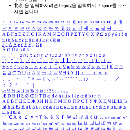
北京 을 입력하시려면
beijing
을 입력하시고 space를 누르
시면 됩니다.
ㅥ
ㅦ
ㅧ
ㅨ
ㅩ
ㅪ
ㅫ
ㅬ
ㅭ
ㅮ
ㅯ
ㅰ
ㅱ
ㅲ
ㅳ
ㅴ
ㅵ
ㅶ
ㅷ
ㅸ
ㅹ
ㅺ
ㅻ
ㅼ
ㅽ
ㅾ
ㅿ
ㆀ
ㆁ
ㆂ
ㆃ
ㆄ
ㆅ
ㆆ
ㆇ
ㆈ
ㆉ
ㆊ
ㆋ
ㆌ
ㆍ
ㆎ
Α
Β
Γ
Δ
Ε
Ζ
Η
Θ
Ι
Κ
Λ
Μ
Ν
Ξ
Ο
Π
Ρ
Σ
Τ
Υ
Φ
Χ
Ψ
Ω
α
β
γ
δ
ε
ζ
η
θ
ι
κ
λ
μ
ν
ξ
ο
π
ρ
σ
τ
υ
φ
χ
ψ
ω
á
à
Á
À
é
è
É
È
ç
Ç
ê
Ä
Ö
Ü
ä
ö
ü
ß
ְ
ֳ
ֲ
ֱ
ָ
ַ
ֵ
ֶ
ִ
ֹ
ּ
ֻ
ׂ
ׁ
ּ
ב
ה
נ
מ
צ
ת
ץ
ש
ד
ג
כ
ע
י
ח
ל
ך
ף
ק
ר
א
ט
ו
ן
ם
פ
‘
’
“
”
〔
〕
〈
〉
「
」
『
』
【
】
＂
（
）
［
］
｛
｝
±
×
÷
≠
≤
≥
∞
∴
♂
♀
∠
⊥
⌒
∂
∇
≡
≒
≪
≫
√
∽
∝
∵
∫
∬
∈
∋
⊆
⊇
⊂
⊃
∪
∩
∧
∨
￢
⇒
⇔
∀
∃
∮
∑
∏
＋
－
＜
＝
＞
、
。
·
‥
…
¨
〃
―
∥
＼
∼
´
～
ˇ
˘
˝
˚
˙
¸
˛
¡
¿
ː
！
＇
，
．
／
：
；
？
＾
＿
｀
｜
½
⅓
⅔
¼
¾
⅛
⅜
⅝
⅞
¹
²
³
⁴
ⁿ
₁
₂
₃
₄
Æ
Ð
Ħ
Ĳ
Ł
Ø
Œ
Þ
Ŧ
Ŋ
æ
đ
ð
ħ
ı
ĳ
ĸ
ŀ
ł
ø
œ
ß
þ
ŧ
ŋ
ŉ
А
Б
В
Г
Д
Е
Ё
Ж
З
И
Й
К
Л
М
Н
О
П
Р
С
Т
У
Ф
Х
Ц
Ч
Ш
Щ
Ъ
Ы
Ь
Э
Ю
Я
а
б
в
г
д
е
ё
ж
з
и
й
к
л
м
н
о
п
р
с
т
у
ф
х
ц
ч
ш
щ
ъ
ы
ь
э
ю
я
′
″
℃
Å
￠
￡
￥
¤
℉
‰
＄
％
Ｆ
￦
㎕
㎖
㎗
ℓ
㎘
㏄
㎣
㎤
㎥
㎦
㎙
㎚
㎛
㎜
㎝
㎞
㎟
㎠
㎡
㎢
㏊
㎍
㎎
㎏
㏏
㎈
㎉
㏈
㎧
㎨
㎰
㎱
㎲
㎳
㎴
㎵
㎶
㎷
㎸
㎹
㎀
㎁
㎂
㎃
㎄
㎺
㎻
㎽
㎾
㎿
㎐
㎑