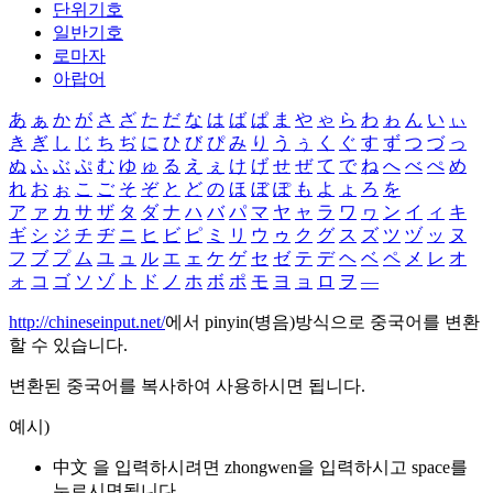
단위기호
일반기호
로마자
아랍어
あ
ぁ
か
が
さ
ざ
た
だ
な
は
ば
ぱ
ま
や
ゃ
ら
わ
ゎ
ん
い
ぃ
き
ぎ
し
じ
ち
ぢ
に
ひ
び
ぴ
み
り
う
ぅ
く
ぐ
す
ず
つ
づ
っ
ぬ
ふ
ぶ
ぷ
む
ゆ
ゅ
る
え
ぇ
け
げ
せ
ぜ
て
で
ね
へ
べ
ぺ
め
れ
お
ぉ
こ
ご
そ
ぞ
と
ど
の
ほ
ぼ
ぽ
も
よ
ょ
ろ
を
ア
ァ
カ
サ
ザ
タ
ダ
ナ
ハ
バ
パ
マ
ヤ
ャ
ラ
ワ
ヮ
ン
イ
ィ
キ
ギ
シ
ジ
チ
ヂ
ニ
ヒ
ビ
ピ
ミ
リ
ウ
ゥ
ク
グ
ス
ズ
ツ
ヅ
ッ
ヌ
フ
ブ
プ
ム
ユ
ュ
ル
エ
ェ
ケ
ゲ
セ
ゼ
テ
デ
ヘ
ベ
ペ
メ
レ
オ
ォ
コ
ゴ
ソ
ゾ
ト
ド
ノ
ホ
ボ
ポ
モ
ヨ
ョ
ロ
ヲ
―
http://chineseinput.net/
에서 pinyin(병음)방식으로 중국어를 변환
할 수 있습니다.
변환된 중국어를 복사하여 사용하시면 됩니다.
예시)
中文 을 입력하시려면
zhongwen
을 입력하시고 space를
누르시면됩니다.