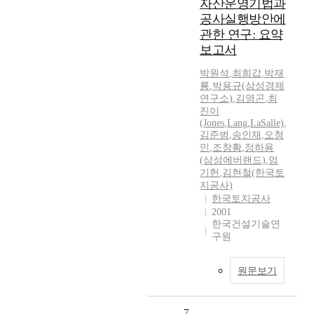
자산운영기법과
공사실행방안에
관한 연구: 요약
보고서
박원석
,
최희갑
,
박재
룡
,
박용규(삼성경제
연구소)
,
김영곤
,
최
진이
(Jones
,
Lang
,
LaSalle)
,
김준범
,
송인재
,
오청
민
,
조창황
,
정하용
(삼성에버랜드)
,
엄
기헌
,
김현철(한국토
지공사)
한국토지공사
2001
한국건설기술연
구원
원문보기
7