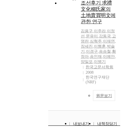
조선후기 求禮
文化柳氏家의
土地賣買明文에
관한 연구
김용구
,
이주라
,
이정
선
,
문유미
,
강동국
,
고
영란
,
심혁주
,
이재연
,
장세진
,
이행훈
,
박슬
기
,
이경구
,
송승철
,
황
정아
,
송인재
,
이예안
,
양일모
,
이병기
한국고문서학회
2008
한국연구재단
(NRF)
원문보기
내보내기
내책장담기