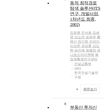
동적 최적경로
탐색 솔루션(ITS
연구, 개발사업,
1차년도 최종,
2002)
김유원
,
진서용
,
김세
영
,
김소연
,
송영주
,
황
영신
,
장기창
,
강석이
,
이상준
,
권성훈
,
김도
현
,
송인재
,
최혜정
,
유
니보스아이젠텍
,
복
잡계통계연구센터
건설교통부
2003
한국건설기술연
구원
원문보기
8
부동산 투자신