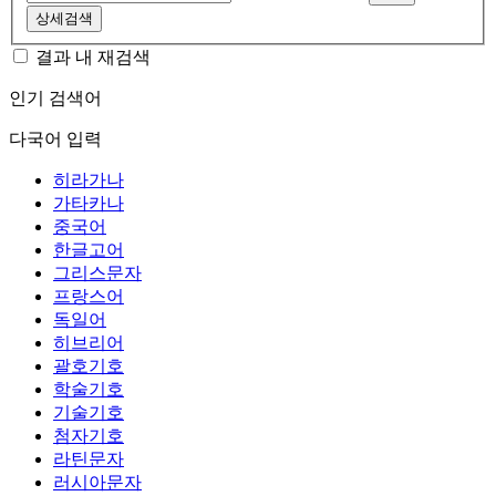
상세검색
결과 내 재검색
인기 검색어
다국어 입력
히라가나
가타카나
중국어
한글고어
그리스문자
프랑스어
독일어
히브리어
괄호기호
학술기호
기술기호
첨자기호
라틴문자
러시아문자