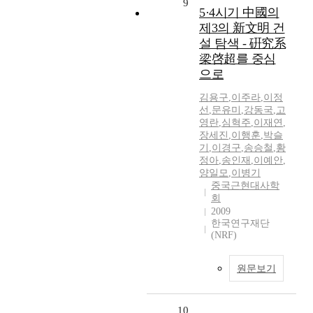
9
5·4시기 中國의
제3의 新文明 건
설 탐색 - 硏究系
梁啓超를 중심
으로
김용구
,
이주라
,
이정
선
,
문유미
,
강동국
,
고
영란
,
심혁주
,
이재연
,
장세진
,
이행훈
,
박슬
기
,
이경구
,
송승철
,
황
정아
,
송인재
,
이예안
,
양일모
,
이병기
중국근현대사학
회
2009
한국연구재단
(NRF)
원문보기
10