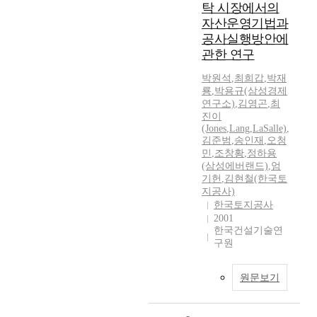
탁 시장에서의
자산운영기법과
공사실행방안에
관한 연구
박원석
,
최희갑
,
박재
룡
,
박용규(삼성경제
연구소)
,
김영곤
,
최
진이
(Jones
,
Lang
,
LaSalle)
,
김준범
,
송인재
,
오청
민
,
조창황
,
정하용
(삼성에버랜드)
,
엄
기헌
,
김현철(한국토
지공사)
한국토지공사
2001
한국건설기술연
구원
원문보기