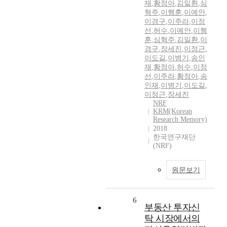
재
,
황정아
,
김일환
,
심
혁주
,
이행훈
,
이예안
,
이경구
,
이주라
,
이정
선
,
허수
,
이예안
,
이행
훈
,
심혁주
,
김일환
,
이
경구
,
장세진
,
이정근
,
이도길
,
이병기
,
송인
재
,
황정아
,
허수
,
이정
선
,
이주라
,
황정아
,
송
인재
,
이병기
,
이도길
,
이정근
,
장세진
NRF
KRM(Korean
Research Memory)
2018
한국연구재단
(NRF)
원문보기
6
부동산 투자신
탁 시장에서의