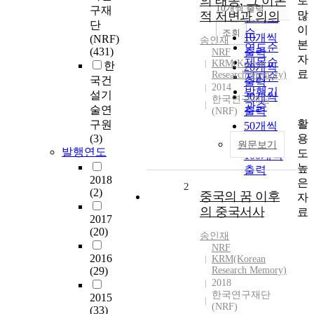
의 태동, 그 이론
로
순
10개씩 출력
구재
내림차순
많
적 저변과 의의
인기도
단
이
순
조회
10개씩
(NRF)
송인재
본
연도순
(431)
출력
NRF
자
제목순
KRM(Korean
한
20개씩
료
Research Memory)
저자순
국건
출력
2014
발행기
설기
30개씩
한국연구재단
관순
술연
출력
(NRF)
활
구원
50개씩
용
(3)
출력
원문보기
발행연도
도
100개씩
높
출력
2018
은
2
(2)
중국의 꿈 이후
자
의 중국서사
료
2017
(20)
송인재
NRF
2016
KRM(Korean
(29)
Research Memory)
2018
한국연구재단
2015
(NRF)
(33)