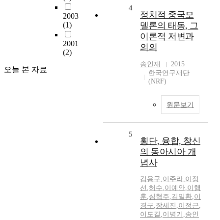
4
정치적 중국모
2003
(1)
델론의 태동, 그
이론적 저변과
2001
의의
(2)
송인재
2015
오늘 본 자료
한국연구재단
(NRF)
원문보기
5
횡단, 융합, 창신
의 동아시아 개
념사
김용구
,
이주라
,
이정
선
,
허수
,
이예안
,
이행
훈
,
심혁주
,
김일환
,
이
경구
,
장세진
,
이정근
,
이도길
,
이병기
,
송인