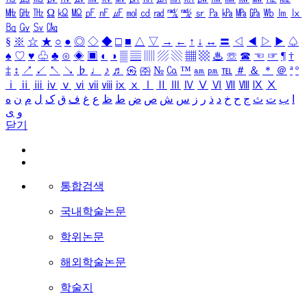
㎒
㎓
㎔
Ω
㏀
㏁
㎊
㎋
㎌
㏖
㏅
㎭
㎮
㎯
㏛
㎩
㎪
㎫
㎬
㏝
㏐
㏓
㏃
㏉
㏜
㏆
§
※
☆
★
○
●
◎
◇
◆
□
■
△
▽
→
←
↑
↓
↔
〓
◁
◀
▷
▶
♤
♠
♡
♥
♧
♣
⊙
◈
▣
◐
◑
▒
▤
▥
▨
▧
▦
▩
♨
☏
☎
☜
☞
¶
†
‡
↕
↗
↙
↖
↘
♭
♩
♪
♬
㉿
㈜
№
㏇
™
㏂
㏘
℡
＃
＆
＊
＠
ª
º
ⅰ
ⅱ
ⅲ
ⅳ
ⅴ
ⅵ
ⅶ
ⅷ
ⅸ
ⅹ
Ⅰ
Ⅱ
Ⅲ
Ⅳ
Ⅴ
Ⅵ
Ⅶ
Ⅷ
Ⅸ
Ⅹ
ا
ب
ت
ث
ج
ح
خ
د
ذ
ر
ز
س
ش
ص
ض
ط
ظ
ع
غ
ف
ق
ک
ل
م
ن
ه
و
ی
닫기
통합검색
국내학술논문
학위논문
해외학술논문
학술지