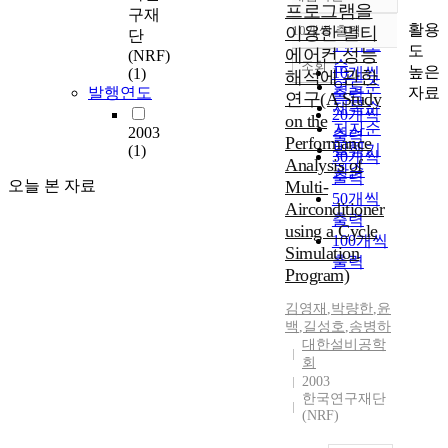
정확도
프로그램을
구재
순
활용
이용한 멀티
10개씩 출력
단
내림차순
인기도
도
에어컨 성능
(NRF)
순
조회
높은
10개씩
(1)
해석에 관한
연도순
자료
발행연도
출력
연구(A Study
제목순
20개씩
on the
저자순
2003
출력
Performance
발행기
(1)
30개씩
Analysis of
관순
출력
오늘 본 자료
Multi-
50개씩
Airconditioner
출력
using a Cycle
100개씩
Simulation
출력
Program)
김영재
,
박량한
,
윤
백
,
길성호
,
송병하
대한설비공학
회
2003
한국연구재단
(NRF)