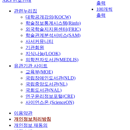
ARS 번호안내
출력
100개씩
관련누리집
출력
대학공개강의(KOCW)
학술정보통계시스템(Rinfo)
외국학술지지원센터(FRIC)
학술관계분석서비스(SAM)
사서커뮤니티
기관회원
지식나눔(LOOK)
의학전자도서관(MEDLIS)
유관기관 사이트
교육부(MOE)
국립장애인도서관(NLD)
국립중앙도서관(NL)
국회도서관(NAL)
연구윤리정보포털(CRE)
사이언스온 (ScienceON)
이용약관
개인정보처리방침
개인정보 재동의