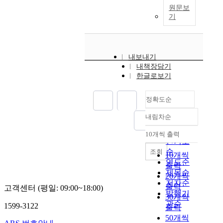
원문보
기
내보내기
내책장담기
한글로보기
정확도순
내림차순
정확도
순
10개씩 출력
내림차순
인기도
순
조회
10개씩
연도순
출력
제목순
20개씩
저자순
출력
고객센터 (평일: 09:00~18:00)
발행기
30개씩
관순
1599-3122
출력
50개씩