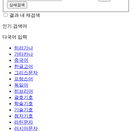
상세검색
결과 내 재검색
인기 검색어
다국어 입력
히라가나
가타카나
중국어
한글고어
그리스문자
프랑스어
독일어
히브리어
괄호기호
학술기호
기술기호
첨자기호
라틴문자
러시아문자