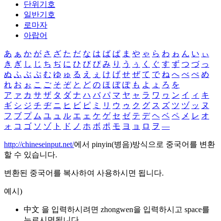
단위기호
일반기호
로마자
아랍어
あ
ぁ
か
が
さ
ざ
た
だ
な
は
ば
ぱ
ま
や
ゃ
ら
わ
ゎ
ん
い
ぃ
き
ぎ
し
じ
ち
ぢ
に
ひ
び
ぴ
み
り
う
ぅ
く
ぐ
す
ず
つ
づ
っ
ぬ
ふ
ぶ
ぷ
む
ゆ
ゅ
る
え
ぇ
け
げ
せ
ぜ
て
で
ね
へ
べ
ぺ
め
れ
お
ぉ
こ
ご
そ
ぞ
と
ど
の
ほ
ぼ
ぽ
も
よ
ょ
ろ
を
ア
ァ
カ
サ
ザ
タ
ダ
ナ
ハ
バ
パ
マ
ヤ
ャ
ラ
ワ
ヮ
ン
イ
ィ
キ
ギ
シ
ジ
チ
ヂ
ニ
ヒ
ビ
ピ
ミ
リ
ウ
ゥ
ク
グ
ス
ズ
ツ
ヅ
ッ
ヌ
フ
ブ
プ
ム
ユ
ュ
ル
エ
ェ
ケ
ゲ
セ
ゼ
テ
デ
ヘ
ベ
ペ
メ
レ
オ
ォ
コ
ゴ
ソ
ゾ
ト
ド
ノ
ホ
ボ
ポ
モ
ヨ
ョ
ロ
ヲ
―
http://chineseinput.net/
에서 pinyin(병음)방식으로 중국어를 변환
할 수 있습니다.
변환된 중국어를 복사하여 사용하시면 됩니다.
예시)
中文 을 입력하시려면
zhongwen
을 입력하시고 space를
누르시면됩니다.