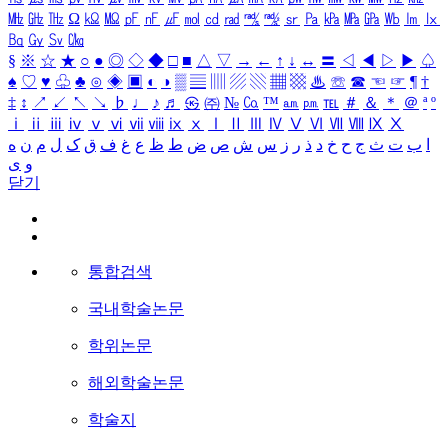
㎒
㎓
㎔
Ω
㏀
㏁
㎊
㎋
㎌
㏖
㏅
㎭
㎮
㎯
㏛
㎩
㎪
㎫
㎬
㏝
㏐
㏓
㏃
㏉
㏜
㏆
§
※
☆
★
○
●
◎
◇
◆
□
■
△
▽
→
←
↑
↓
↔
〓
◁
◀
▷
▶
♤
♠
♡
♥
♧
♣
⊙
◈
▣
◐
◑
▒
▤
▥
▨
▧
▦
▩
♨
☏
☎
☜
☞
¶
†
‡
↕
↗
↙
↖
↘
♭
♩
♪
♬
㉿
㈜
№
㏇
™
㏂
㏘
℡
＃
＆
＊
＠
ª
º
ⅰ
ⅱ
ⅲ
ⅳ
ⅴ
ⅵ
ⅶ
ⅷ
ⅸ
ⅹ
Ⅰ
Ⅱ
Ⅲ
Ⅳ
Ⅴ
Ⅵ
Ⅶ
Ⅷ
Ⅸ
Ⅹ
ا
ب
ت
ث
ج
ح
خ
د
ذ
ر
ز
س
ش
ص
ض
ط
ظ
ع
غ
ف
ق
ک
ل
م
ن
ه
و
ی
닫기
통합검색
국내학술논문
학위논문
해외학술논문
학술지