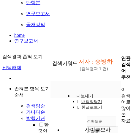
단행본
연구보고서
공개강의
home
연구보고서
검색결과 좁혀 보기
연관
저자 : 송병하
검색키워드
검색
선택해제
(검색결과
1
건)
어
추천
좁혀본 항목 보기
이
순서
검색
내보내기
어로
내책장담기
검색량순
한글로보기
많이
1
가나다순
본
발행기관
자료
정확도순
한
사이클모사
국연
내림차순