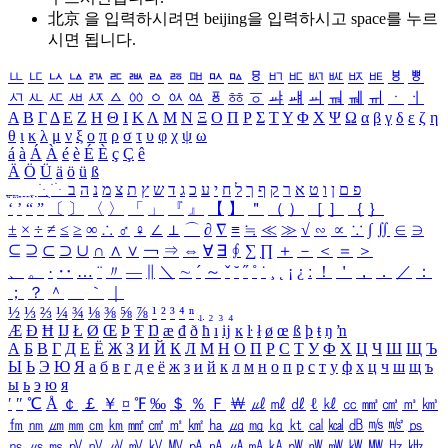
北京 을 입력하시려면
beijing
을 입력하시고 space를 누르
시면 됩니다.
ㅥ
ㅦ
ㅧ
ㅨ
ㅩ
ㅪ
ㅫ
ㅬ
ㅭ
ㅮ
ㅯ
ㅰ
ㅱ
ㅲ
ㅳ
ㅴ
ㅵ
ㅶ
ㅷ
ㅸ
ㅹ
ㅺ
ㅻ
ㅼ
ㅽ
ㅾ
ㅿ
ㆀ
ㆁ
ㆂ
ㆃ
ㆄ
ㆅ
ㆆ
ㆇ
ㆈ
ㆉ
ㆊ
ㆋ
ㆌ
ㆍ
ㆎ
Α
Β
Γ
Δ
Ε
Ζ
Η
Θ
Ι
Κ
Λ
Μ
Ν
Ξ
Ο
Π
Ρ
Σ
Τ
Υ
Φ
Χ
Ψ
Ω
α
β
γ
δ
ε
ζ
η
θ
ι
κ
λ
μ
ν
ξ
ο
π
ρ
σ
τ
υ
φ
χ
ψ
ω
á
à
Á
À
é
è
É
È
ç
Ç
ê
Ä
Ö
Ü
ä
ö
ü
ß
ְ
ֳ
ֲ
ֱ
ָ
ַ
ֵ
ֶ
ִ
ֹ
ּ
ֻ
ׂ
ׁ
ּ
ב
ה
נ
מ
צ
ת
ץ
ש
ד
ג
כ
ע
י
ח
ל
ך
ף
ק
ר
א
ט
ו
ן
ם
פ
‘
’
“
”
〔
〕
〈
〉
「
」
『
』
【
】
＂
（
）
［
］
｛
｝
±
×
÷
≠
≤
≥
∞
∴
♂
♀
∠
⊥
⌒
∂
∇
≡
≒
≪
≫
√
∽
∝
∵
∫
∬
∈
∋
⊆
⊇
⊂
⊃
∪
∩
∧
∨
￢
⇒
⇔
∀
∃
∮
∑
∏
＋
－
＜
＝
＞
、
。
·
‥
…
¨
〃
―
∥
＼
∼
´
～
ˇ
˘
˝
˚
˙
¸
˛
¡
¿
ː
！
＇
，
．
／
：
；
？
＾
＿
｀
｜
½
⅓
⅔
¼
¾
⅛
⅜
⅝
⅞
¹
²
³
⁴
ⁿ
₁
₂
₃
₄
Æ
Ð
Ħ
Ĳ
Ł
Ø
Œ
Þ
Ŧ
Ŋ
æ
đ
ð
ħ
ı
ĳ
ĸ
ŀ
ł
ø
œ
ß
þ
ŧ
ŋ
ŉ
А
Б
В
Г
Д
Е
Ё
Ж
З
И
Й
К
Л
М
Н
О
П
Р
С
Т
У
Ф
Х
Ц
Ч
Ш
Щ
Ъ
Ы
Ь
Э
Ю
Я
а
б
в
г
д
е
ё
ж
з
и
й
к
л
м
н
о
п
р
с
т
у
ф
х
ц
ч
ш
щ
ъ
ы
ь
э
ю
я
′
″
℃
Å
￠
￡
￥
¤
℉
‰
＄
％
Ｆ
￦
㎕
㎖
㎗
ℓ
㎘
㏄
㎣
㎤
㎥
㎦
㎙
㎚
㎛
㎜
㎝
㎞
㎟
㎠
㎡
㎢
㏊
㎍
㎎
㎏
㏏
㎈
㎉
㏈
㎧
㎨
㎰
㎱
㎲
㎳
㎴
㎵
㎶
㎷
㎸
㎹
㎀
㎁
㎂
㎃
㎄
㎺
㎻
㎽
㎾
㎿
㎐
㎑