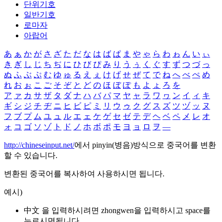
단위기호
일반기호
로마자
아랍어
あ
ぁ
か
が
さ
ざ
た
だ
な
は
ば
ぱ
ま
や
ゃ
ら
わ
ゎ
ん
い
ぃ
き
ぎ
し
じ
ち
ぢ
に
ひ
び
ぴ
み
り
う
ぅ
く
ぐ
す
ず
つ
づ
っ
ぬ
ふ
ぶ
ぷ
む
ゆ
ゅ
る
え
ぇ
け
げ
せ
ぜ
て
で
ね
へ
べ
ぺ
め
れ
お
ぉ
こ
ご
そ
ぞ
と
ど
の
ほ
ぼ
ぽ
も
よ
ょ
ろ
を
ア
ァ
カ
サ
ザ
タ
ダ
ナ
ハ
バ
パ
マ
ヤ
ャ
ラ
ワ
ヮ
ン
イ
ィ
キ
ギ
シ
ジ
チ
ヂ
ニ
ヒ
ビ
ピ
ミ
リ
ウ
ゥ
ク
グ
ス
ズ
ツ
ヅ
ッ
ヌ
フ
ブ
プ
ム
ユ
ュ
ル
エ
ェ
ケ
ゲ
セ
ゼ
テ
デ
ヘ
ベ
ペ
メ
レ
オ
ォ
コ
ゴ
ソ
ゾ
ト
ド
ノ
ホ
ボ
ポ
モ
ヨ
ョ
ロ
ヲ
―
http://chineseinput.net/
에서 pinyin(병음)방식으로 중국어를 변환
할 수 있습니다.
변환된 중국어를 복사하여 사용하시면 됩니다.
예시)
中文 을 입력하시려면
zhongwen
을 입력하시고 space를
누르시면됩니다.