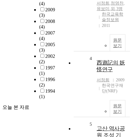
(4)
서정희
,
정영찬
,
유보미
,
외
,
3명
2009
한국교육학
(3)
술정보원
2008
2011
(4)
2007
(4)
원문
2005
보기
(3)
2002
4
(2)
西遊記의 妖
1997
怪연구
(1)
1996
서정희
2009
(2)
한국연구재
1994
단(NRF)
(1)
원문
오늘 본 자료
보기
5
고산 역사공
원 조성 기