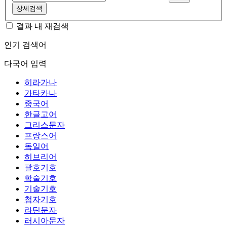
상세검색
결과 내 재검색
인기 검색어
다국어 입력
히라가나
가타카나
중국어
한글고어
그리스문자
프랑스어
독일어
히브리어
괄호기호
학술기호
기술기호
첨자기호
라틴문자
러시아문자