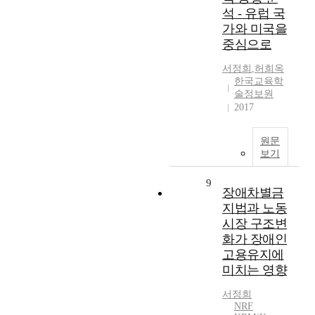
석 - 유럽 국
가와 미국을
중심으로
서정희
,
허희옥
한국교육학
술정보원
2017
원문
보기
9
장애차별금
지법과 노동
시장 구조변
화가 장애인
고용유지에
미치는 영향
서정희
NRF