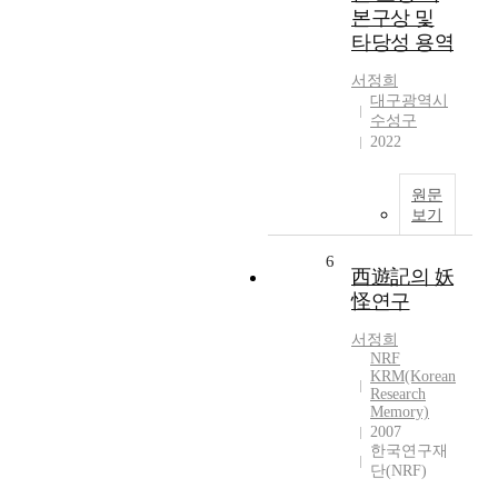
본구상 및
타당성 용역
서정희
대구광역시
수성구
2022
원문
보기
6
西遊記의 妖
怪연구
서정희
NRF
KRM(Korean
Research
Memory)
2007
한국연구재
단(NRF)