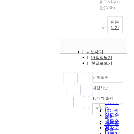
한국연구재
단(NRF)
원문
보기
내보내기
내책장담기
한글로보기
정확도순
내림차순
정확도
순
10개씩 출력
내림차순
인기도
순
조회
10개씩
연도순
출력
제목순
20개씩
저자순
출력
발행기