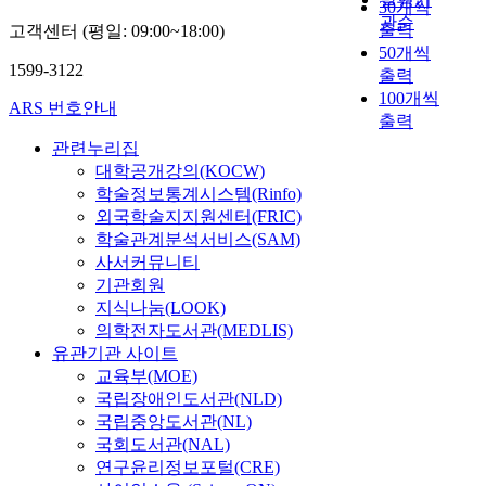
30개씩
관순
출력
고객센터 (평일: 09:00~18:00)
50개씩
1599-3122
출력
100개씩
ARS 번호안내
출력
관련누리집
대학공개강의(KOCW)
학술정보통계시스템(Rinfo)
외국학술지지원센터(FRIC)
학술관계분석서비스(SAM)
사서커뮤니티
기관회원
지식나눔(LOOK)
의학전자도서관(MEDLIS)
유관기관 사이트
교육부(MOE)
국립장애인도서관(NLD)
국립중앙도서관(NL)
국회도서관(NAL)
연구윤리정보포털(CRE)