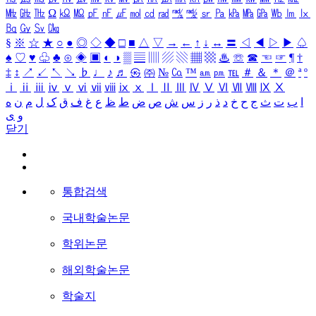
㎒
㎓
㎔
Ω
㏀
㏁
㎊
㎋
㎌
㏖
㏅
㎭
㎮
㎯
㏛
㎩
㎪
㎫
㎬
㏝
㏐
㏓
㏃
㏉
㏜
㏆
§
※
☆
★
○
●
◎
◇
◆
□
■
△
▽
→
←
↑
↓
↔
〓
◁
◀
▷
▶
♤
♠
♡
♥
♧
♣
⊙
◈
▣
◐
◑
▒
▤
▥
▨
▧
▦
▩
♨
☏
☎
☜
☞
¶
†
‡
↕
↗
↙
↖
↘
♭
♩
♪
♬
㉿
㈜
№
㏇
™
㏂
㏘
℡
＃
＆
＊
＠
ª
º
ⅰ
ⅱ
ⅲ
ⅳ
ⅴ
ⅵ
ⅶ
ⅷ
ⅸ
ⅹ
Ⅰ
Ⅱ
Ⅲ
Ⅳ
Ⅴ
Ⅵ
Ⅶ
Ⅷ
Ⅸ
Ⅹ
ا
ب
ت
ث
ج
ح
خ
د
ذ
ر
ز
س
ش
ص
ض
ط
ظ
ع
غ
ف
ق
ک
ل
م
ن
ه
و
ی
닫기
통합검색
국내학술논문
학위논문
해외학술논문
학술지