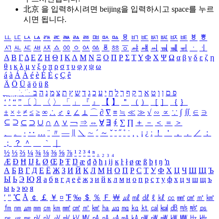
北京 을 입력하시려면
beijing
을 입력하시고 space를 누르
시면 됩니다.
ㅥ
ㅦ
ㅧ
ㅨ
ㅩ
ㅪ
ㅫ
ㅬ
ㅭ
ㅮ
ㅯ
ㅰ
ㅱ
ㅲ
ㅳ
ㅴ
ㅵ
ㅶ
ㅷ
ㅸ
ㅹ
ㅺ
ㅻ
ㅼ
ㅽ
ㅾ
ㅿ
ㆀ
ㆁ
ㆂ
ㆃ
ㆄ
ㆅ
ㆆ
ㆇ
ㆈ
ㆉ
ㆊ
ㆋ
ㆌ
ㆍ
ㆎ
Α
Β
Γ
Δ
Ε
Ζ
Η
Θ
Ι
Κ
Λ
Μ
Ν
Ξ
Ο
Π
Ρ
Σ
Τ
Υ
Φ
Χ
Ψ
Ω
α
β
γ
δ
ε
ζ
η
θ
ι
κ
λ
μ
ν
ξ
ο
π
ρ
σ
τ
υ
φ
χ
ψ
ω
á
à
Á
À
é
è
É
È
ç
Ç
ê
Ä
Ö
Ü
ä
ö
ü
ß
ְ
ֳ
ֲ
ֱ
ָ
ַ
ֵ
ֶ
ִ
ֹ
ּ
ֻ
ׂ
ׁ
ּ
ב
ה
נ
מ
צ
ת
ץ
ש
ד
ג
כ
ע
י
ח
ל
ך
ף
ק
ר
א
ט
ו
ן
ם
פ
‘
’
“
”
〔
〕
〈
〉
「
」
『
』
【
】
＂
（
）
［
］
｛
｝
±
×
÷
≠
≤
≥
∞
∴
♂
♀
∠
⊥
⌒
∂
∇
≡
≒
≪
≫
√
∽
∝
∵
∫
∬
∈
∋
⊆
⊇
⊂
⊃
∪
∩
∧
∨
￢
⇒
⇔
∀
∃
∮
∑
∏
＋
－
＜
＝
＞
、
。
·
‥
…
¨
〃
―
∥
＼
∼
´
～
ˇ
˘
˝
˚
˙
¸
˛
¡
¿
ː
！
＇
，
．
／
：
；
？
＾
＿
｀
｜
½
⅓
⅔
¼
¾
⅛
⅜
⅝
⅞
¹
²
³
⁴
ⁿ
₁
₂
₃
₄
Æ
Ð
Ħ
Ĳ
Ł
Ø
Œ
Þ
Ŧ
Ŋ
æ
đ
ð
ħ
ı
ĳ
ĸ
ŀ
ł
ø
œ
ß
þ
ŧ
ŋ
ŉ
А
Б
В
Г
Д
Е
Ё
Ж
З
И
Й
К
Л
М
Н
О
П
Р
С
Т
У
Ф
Х
Ц
Ч
Ш
Щ
Ъ
Ы
Ь
Э
Ю
Я
а
б
в
г
д
е
ё
ж
з
и
й
к
л
м
н
о
п
р
с
т
у
ф
х
ц
ч
ш
щ
ъ
ы
ь
э
ю
я
′
″
℃
Å
￠
￡
￥
¤
℉
‰
＄
％
Ｆ
￦
㎕
㎖
㎗
ℓ
㎘
㏄
㎣
㎤
㎥
㎦
㎙
㎚
㎛
㎜
㎝
㎞
㎟
㎠
㎡
㎢
㏊
㎍
㎎
㎏
㏏
㎈
㎉
㏈
㎧
㎨
㎰
㎱
㎲
㎳
㎴
㎵
㎶
㎷
㎸
㎹
㎀
㎁
㎂
㎃
㎄
㎺
㎻
㎽
㎾
㎿
㎐
㎑