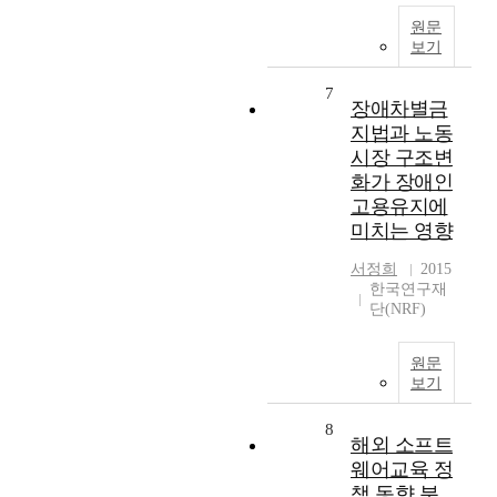
원문
보기
7
장애차별금
지법과 노동
시장 구조변
화가 장애인
고용유지에
미치는 영향
서정희
2015
한국연구재
단(NRF)
원문
보기
8
해외 소프트
웨어교육 정
책 동향 분