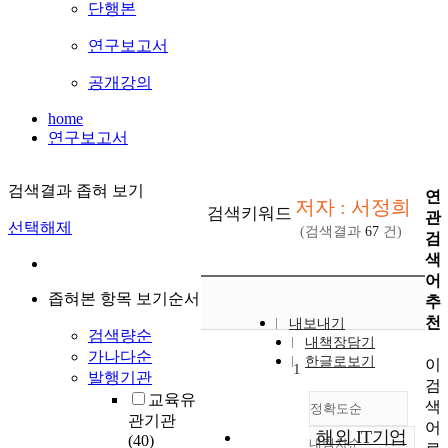
단행본
연구보고서
공개강의
home
연구보고서
검색결과 좁혀 보기
연
저자 : 서정희
검색키워드
관
선택해제
(검색결과
67
건)
검
색
어
좁혀본 항목 보기순서
추
천
내보내기
검색량순
내책장담기
가나다순
한글로보기
이
1
발행기관
검
교육유
색
정확도순
관기관
어
해외 IT기업
(40)
내림차순