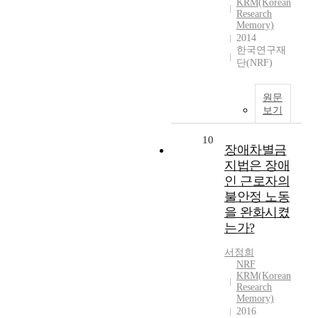
KRM(Korean
Research
Memory)
2014
한국연구재
단(NRF)
원문
보기
10
장애차별금
지법은 장애
인 근로자의
불안정 노동
을 완화시켰
는가?
서정희
NRF
KRM(Korean
Research
Memory)
2016