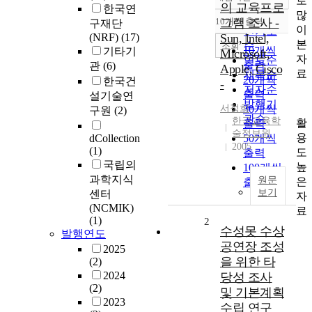
로
정확도
의 교육프로
한국연
많
순
10개씩 출력
그램 조사 -
구재단
내림차순
이
인기도
(NRF)
(17)
Sun, Intel,
본
순
조회
10개씩
기타기
Microsoft,
자
연도순
출력
관
(6)
Apple, Cisco
료
제목순
20개씩
한국건
-
저자순
출력
설기술연
발행기
서정희
30개씩
구원
(2)
관순
한국교육학
활
출력
술정보원
용
dCollection
50개씩
2005
(1)
도
출력
국립의
높
100개씩
과학지식
원문
은
출력
보기
센터
자
(NCMIK)
료
(1)
2
수성못 수상
발행연도
공연장 조성
2025
을 위한 타
(2)
2024
당성 조사
(2)
및 기본계획
2023
수립 연구