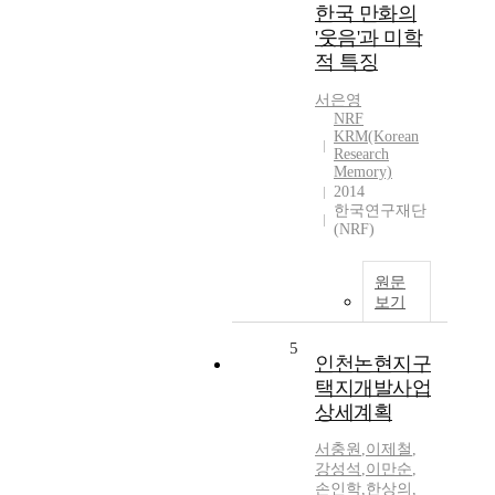
한국 만화의
'웃음'과 미학
적 특징
서은영
NRF
KRM(Korean
Research
Memory)
2014
한국연구재단
(NRF)
원문
보기
5
인천논현지구
택지개발사업
상세계획
서충원
,
이제철
,
강성석
,
이만순
,
손인학
,
한상의
,