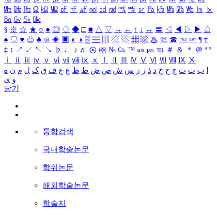
㎒
㎓
㎔
Ω
㏀
㏁
㎊
㎋
㎌
㏖
㏅
㎭
㎮
㎯
㏛
㎩
㎪
㎫
㎬
㏝
㏐
㏓
㏃
㏉
㏜
㏆
§
※
☆
★
○
●
◎
◇
◆
□
■
△
▽
→
←
↑
↓
↔
〓
◁
◀
▷
▶
♤
♠
♡
♥
♧
♣
⊙
◈
▣
◐
◑
▒
▤
▥
▨
▧
▦
▩
♨
☏
☎
☜
☞
¶
†
‡
↕
↗
↙
↖
↘
♭
♩
♪
♬
㉿
㈜
№
㏇
™
㏂
㏘
℡
＃
＆
＊
＠
ª
º
ⅰ
ⅱ
ⅲ
ⅳ
ⅴ
ⅵ
ⅶ
ⅷ
ⅸ
ⅹ
Ⅰ
Ⅱ
Ⅲ
Ⅳ
Ⅴ
Ⅵ
Ⅶ
Ⅷ
Ⅸ
Ⅹ
ا
ب
ت
ث
ج
ح
خ
د
ذ
ر
ز
س
ش
ص
ض
ط
ظ
ع
غ
ف
ق
ک
ل
م
ن
ه
و
ی
닫기
통합검색
국내학술논문
학위논문
해외학술논문
학술지