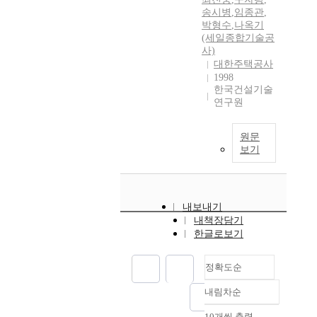
송시병
,
임종관
,
박형수
,
나옥기
(세일종합기술공
사)
대한주택공사
1998
한국건설기술
연구원
원문
보기
내보내기
내책장담기
한글로보기
정확도순
내림차순
정확도
순
10개씩 출력