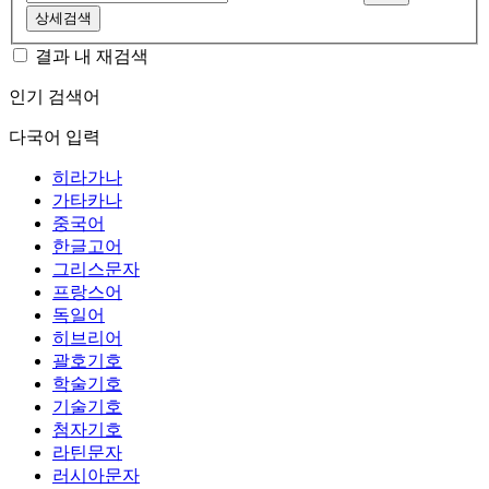
상세검색
결과 내 재검색
인기 검색어
다국어 입력
히라가나
가타카나
중국어
한글고어
그리스문자
프랑스어
독일어
히브리어
괄호기호
학술기호
기술기호
첨자기호
라틴문자
러시아문자