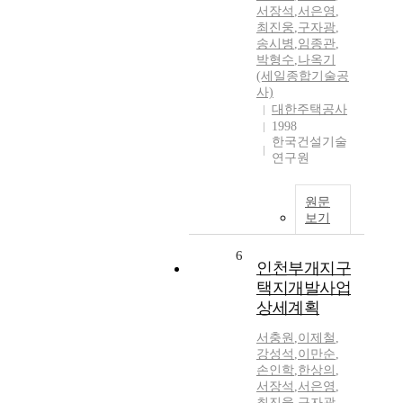
서장석
,
서은영
,
최진웅
,
구자광
,
송시병
,
임종관
,
박형수
,
나옥기
(세일종합기술공
사)
대한주택공사
1998
한국건설기술
연구원
원문
보기
6
인천부개지구
택지개발사업
상세계획
서충원
,
이제철
,
강성석
,
이만순
,
손인학
,
한상의
,
서장석
,
서은영
,
최진웅
,
구자광
,