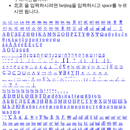
北京 을 입력하시려면
beijing
을 입력하시고 space를 누르
시면 됩니다.
ㅥ
ㅦ
ㅧ
ㅨ
ㅩ
ㅪ
ㅫ
ㅬ
ㅭ
ㅮ
ㅯ
ㅰ
ㅱ
ㅲ
ㅳ
ㅴ
ㅵ
ㅶ
ㅷ
ㅸ
ㅹ
ㅺ
ㅻ
ㅼ
ㅽ
ㅾ
ㅿ
ㆀ
ㆁ
ㆂ
ㆃ
ㆄ
ㆅ
ㆆ
ㆇ
ㆈ
ㆉ
ㆊ
ㆋ
ㆌ
ㆍ
ㆎ
Α
Β
Γ
Δ
Ε
Ζ
Η
Θ
Ι
Κ
Λ
Μ
Ν
Ξ
Ο
Π
Ρ
Σ
Τ
Υ
Φ
Χ
Ψ
Ω
α
β
γ
δ
ε
ζ
η
θ
ι
κ
λ
μ
ν
ξ
ο
π
ρ
σ
τ
υ
φ
χ
ψ
ω
á
à
Á
À
é
è
É
È
ç
Ç
ê
Ä
Ö
Ü
ä
ö
ü
ß
ְ
ֳ
ֲ
ֱ
ָ
ַ
ֵ
ֶ
ִ
ֹ
ּ
ֻ
ׂ
ׁ
ּ
ב
ה
נ
מ
צ
ת
ץ
ש
ד
ג
כ
ע
י
ח
ל
ך
ף
ק
ר
א
ט
ו
ן
ם
פ
‘
’
“
”
〔
〕
〈
〉
「
」
『
』
【
】
＂
（
）
［
］
｛
｝
±
×
÷
≠
≤
≥
∞
∴
♂
♀
∠
⊥
⌒
∂
∇
≡
≒
≪
≫
√
∽
∝
∵
∫
∬
∈
∋
⊆
⊇
⊂
⊃
∪
∩
∧
∨
￢
⇒
⇔
∀
∃
∮
∑
∏
＋
－
＜
＝
＞
、
。
·
‥
…
¨
〃
―
∥
＼
∼
´
～
ˇ
˘
˝
˚
˙
¸
˛
¡
¿
ː
！
＇
，
．
／
：
；
？
＾
＿
｀
｜
½
⅓
⅔
¼
¾
⅛
⅜
⅝
⅞
¹
²
³
⁴
ⁿ
₁
₂
₃
₄
Æ
Ð
Ħ
Ĳ
Ł
Ø
Œ
Þ
Ŧ
Ŋ
æ
đ
ð
ħ
ı
ĳ
ĸ
ŀ
ł
ø
œ
ß
þ
ŧ
ŋ
ŉ
А
Б
В
Г
Д
Е
Ё
Ж
З
И
Й
К
Л
М
Н
О
П
Р
С
Т
У
Ф
Х
Ц
Ч
Ш
Щ
Ъ
Ы
Ь
Э
Ю
Я
а
б
в
г
д
е
ё
ж
з
и
й
к
л
м
н
о
п
р
с
т
у
ф
х
ц
ч
ш
щ
ъ
ы
ь
э
ю
я
′
″
℃
Å
￠
￡
￥
¤
℉
‰
＄
％
Ｆ
￦
㎕
㎖
㎗
ℓ
㎘
㏄
㎣
㎤
㎥
㎦
㎙
㎚
㎛
㎜
㎝
㎞
㎟
㎠
㎡
㎢
㏊
㎍
㎎
㎏
㏏
㎈
㎉
㏈
㎧
㎨
㎰
㎱
㎲
㎳
㎴
㎵
㎶
㎷
㎸
㎹
㎀
㎁
㎂
㎃
㎄
㎺
㎻
㎽
㎾
㎿
㎐
㎑