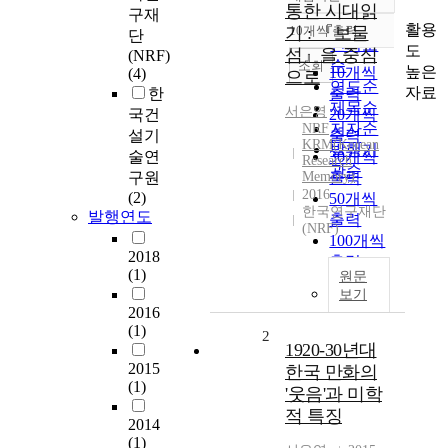
정확도
통한 시대읽
구재
순
활용
기 : 『보물
10개씩 출력
단
내림차순
인기도
도
섬』을 중심
(NRF)
순
조회
높은
10개씩
(4)
으로
연도순
자료
한
출력
제목순
서은영
국건
20개씩
저자순
NRF
설기
출력
KRM(Korean
발행기
술연
30개씩
Research
관순
구원
Memory)
출력
2016
(2)
50개씩
한국연구재단
발행연도
출력
(NRF)
100개씩
2018
출력
(1)
원문
보기
2016
(1)
2
1920-30년대
2015
한국 만화의
(1)
'웃음'과 미학
적 특징
2014
(1)