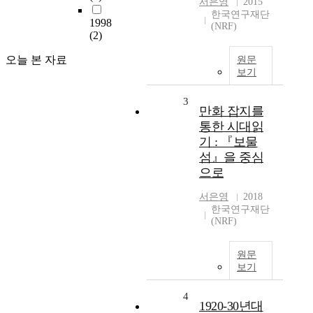
서은영
2015
한국연구재단
1998
(NRF)
(2)
오늘 본 자료
원문
보기
3
만화 잡지를
통한 시대읽
기 : 『보물
섬』을 중심
으로
서은영
2018
한국연구재단
(NRF)
원문
보기
4
1920-30년대