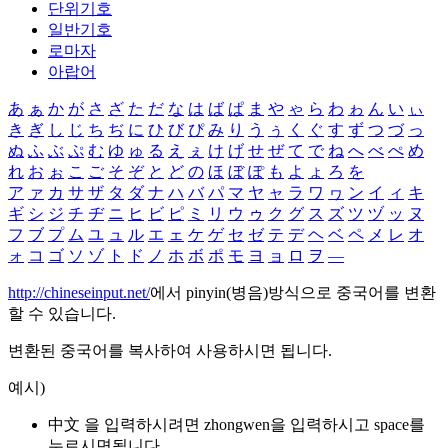
단위기호
일반기호
로마자
아랍어
あ
ぁ
か
が
さ
ざ
た
だ
な
は
ば
ぱ
ま
や
ゃ
ら
わ
ゎ
ん
い
ぃ
き
ぎ
し
じ
ち
ぢ
に
ひ
び
ぴ
み
り
う
ぅ
く
ぐ
す
ず
つ
づ
っ
ぬ
ふ
ぶ
ぷ
む
ゆ
ゅ
る
え
ぇ
け
げ
せ
ぜ
て
で
ね
へ
べ
ぺ
め
れ
お
ぉ
こ
ご
そ
ぞ
と
ど
の
ほ
ぼ
ぽ
も
よ
ょ
ろ
を
ア
ァ
カ
サ
ザ
タ
ダ
ナ
ハ
バ
パ
マ
ヤ
ャ
ラ
ワ
ヮ
ン
イ
ィ
キ
ギ
シ
ジ
チ
ヂ
ニ
ヒ
ビ
ピ
ミ
リ
ウ
ゥ
ク
グ
ス
ズ
ツ
ヅ
ッ
ヌ
フ
ブ
プ
ム
ユ
ュ
ル
エ
ェ
ケ
ゲ
セ
ゼ
テ
デ
ヘ
ベ
ペ
メ
レ
オ
ォ
コ
ゴ
ソ
ゾ
ト
ド
ノ
ホ
ボ
ポ
モ
ヨ
ョ
ロ
ヲ
―
http://chineseinput.net/
에서 pinyin(병음)방식으로 중국어를 변환
할 수 있습니다.
변환된 중국어를 복사하여 사용하시면 됩니다.
예시)
中文 을 입력하시려면
zhongwen
을 입력하시고 space를
누르시면됩니다.