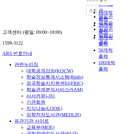
내림차순
인기도
순
조회
10개씩
연도순
출력
제목순
20개씩
저자순
출력
고객센터 (평일: 09:00~18:00)
발행기
30개씩
관순
1599-3122
출력
50개씩
ARS 번호안내
출력
100개씩
관련누리집
출력
대학공개강의(KOCW)
학술정보통계시스템(Rinfo)
외국학술지지원센터(FRIC)
학술관계분석서비스(SAM)
사서커뮤니티
기관회원
지식나눔(LOOK)
의학전자도서관(MEDLIS)
유관기관 사이트
교육부(MOE)
국립장애인도서관(NLD)