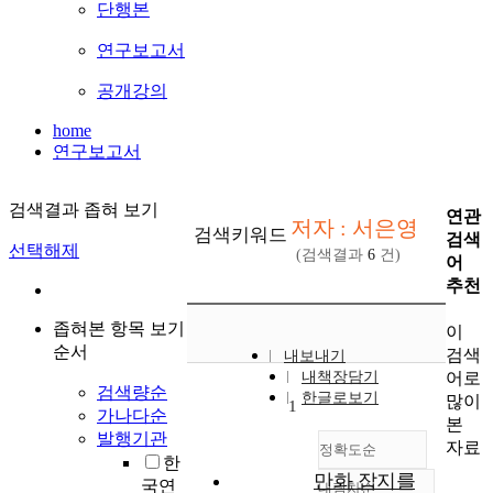
단행본
연구보고서
공개강의
home
연구보고서
검색결과 좁혀 보기
연관
저자 : 서은영
검색키워드
검색
선택해제
(검색결과
6
건)
어
추천
좁혀본 항목 보기
이
순서
검색
내보내기
어로
내책장담기
검색량순
한글로보기
많이
1
가나다순
본
발행기관
자료
정확도순
한
만화 잡지를
국연
내림차순