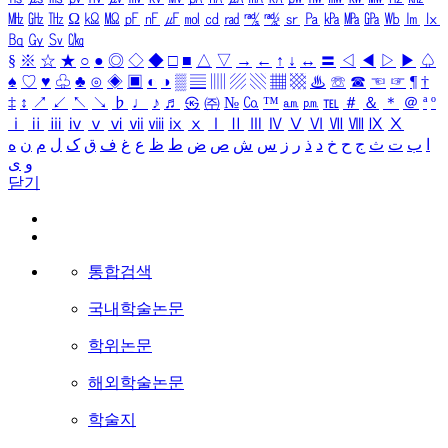
㎒
㎓
㎔
Ω
㏀
㏁
㎊
㎋
㎌
㏖
㏅
㎭
㎮
㎯
㏛
㎩
㎪
㎫
㎬
㏝
㏐
㏓
㏃
㏉
㏜
㏆
§
※
☆
★
○
●
◎
◇
◆
□
■
△
▽
→
←
↑
↓
↔
〓
◁
◀
▷
▶
♤
♠
♡
♥
♧
♣
⊙
◈
▣
◐
◑
▒
▤
▥
▨
▧
▦
▩
♨
☏
☎
☜
☞
¶
†
‡
↕
↗
↙
↖
↘
♭
♩
♪
♬
㉿
㈜
№
㏇
™
㏂
㏘
℡
＃
＆
＊
＠
ª
º
ⅰ
ⅱ
ⅲ
ⅳ
ⅴ
ⅵ
ⅶ
ⅷ
ⅸ
ⅹ
Ⅰ
Ⅱ
Ⅲ
Ⅳ
Ⅴ
Ⅵ
Ⅶ
Ⅷ
Ⅸ
Ⅹ
ا
ب
ت
ث
ج
ح
خ
د
ذ
ر
ز
س
ش
ص
ض
ط
ظ
ع
غ
ف
ق
ک
ل
م
ن
ه
و
ی
닫기
통합검색
국내학술논문
학위논문
해외학술논문
학술지