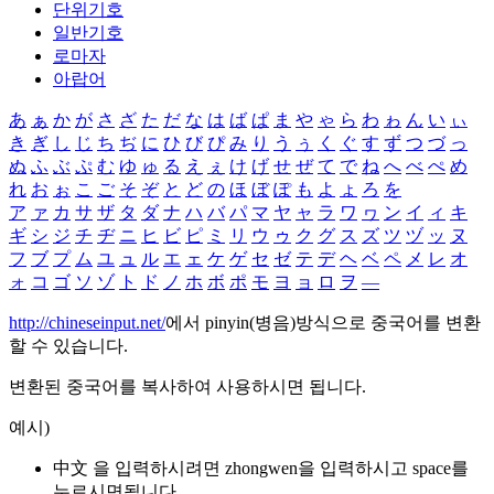
단위기호
일반기호
로마자
아랍어
あ
ぁ
か
が
さ
ざ
た
だ
な
は
ば
ぱ
ま
や
ゃ
ら
わ
ゎ
ん
い
ぃ
き
ぎ
し
じ
ち
ぢ
に
ひ
び
ぴ
み
り
う
ぅ
く
ぐ
す
ず
つ
づ
っ
ぬ
ふ
ぶ
ぷ
む
ゆ
ゅ
る
え
ぇ
け
げ
せ
ぜ
て
で
ね
へ
べ
ぺ
め
れ
お
ぉ
こ
ご
そ
ぞ
と
ど
の
ほ
ぼ
ぽ
も
よ
ょ
ろ
を
ア
ァ
カ
サ
ザ
タ
ダ
ナ
ハ
バ
パ
マ
ヤ
ャ
ラ
ワ
ヮ
ン
イ
ィ
キ
ギ
シ
ジ
チ
ヂ
ニ
ヒ
ビ
ピ
ミ
リ
ウ
ゥ
ク
グ
ス
ズ
ツ
ヅ
ッ
ヌ
フ
ブ
プ
ム
ユ
ュ
ル
エ
ェ
ケ
ゲ
セ
ゼ
テ
デ
ヘ
ベ
ペ
メ
レ
オ
ォ
コ
ゴ
ソ
ゾ
ト
ド
ノ
ホ
ボ
ポ
モ
ヨ
ョ
ロ
ヲ
―
http://chineseinput.net/
에서 pinyin(병음)방식으로 중국어를 변환
할 수 있습니다.
변환된 중국어를 복사하여 사용하시면 됩니다.
예시)
中文 을 입력하시려면
zhongwen
을 입력하시고 space를
누르시면됩니다.