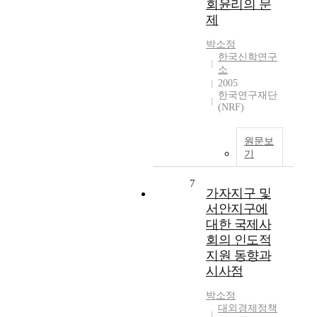
회윤리의 문
제
박소정
한국신학연구
소
2005
한국연구재단
(NRF)
원문보
기
7
가자지구 및
서안지구에
대한 국제사
회의 인도적
지원 동향과
시사점
박소정
대외경제정책