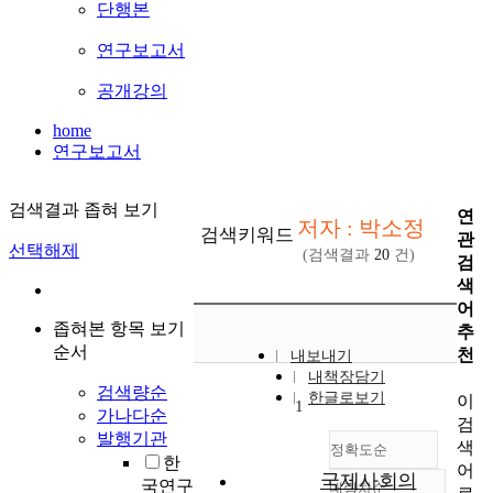
단행본
연구보고서
공개강의
home
연구보고서
검색결과 좁혀 보기
연
저자 : 박소정
검색키워드
관
선택해제
(검색결과
20
건)
검
색
어
좁혀본 항목 보기
추
순서
천
내보내기
내책장담기
검색량순
한글로보기
이
1
가나다순
검
발행기관
색
정확도순
한
어
국제사회의
국연구
내림차순