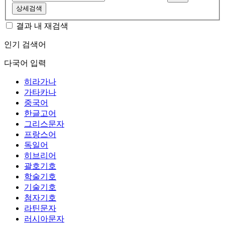
상세검색
결과 내 재검색
인기 검색어
다국어 입력
히라가나
가타카나
중국어
한글고어
그리스문자
프랑스어
독일어
히브리어
괄호기호
학술기호
기술기호
첨자기호
라틴문자
러시아문자