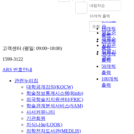
내림차순
정확도
순
10개씩 출력
내림차순
인기도
순
조회
10개씩
연도순
출력
제목순
20개씩
저자순
출력
고객센터 (평일: 09:00~18:00)
발행기
30개씩
관순
1599-3122
출력
50개씩
ARS 번호안내
출력
100개씩
관련누리집
출력
대학공개강의(KOCW)
학술정보통계시스템(Rinfo)
외국학술지지원센터(FRIC)
학술관계분석서비스(SAM)
사서커뮤니티
기관회원
지식나눔(LOOK)
의학전자도서관(MEDLIS)