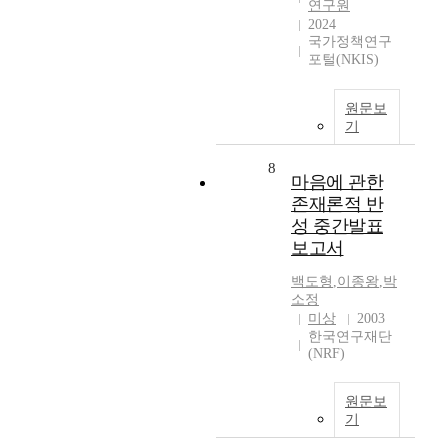
연구원
2024
국가정책연구
포털(NKIS)
원문보
기
8
마음에 관한
존재론적 반
성 중간발표
보고서
백도형
,
이종왕
,
박
소정
미상
2003
한국연구재단
(NRF)
원문보
기