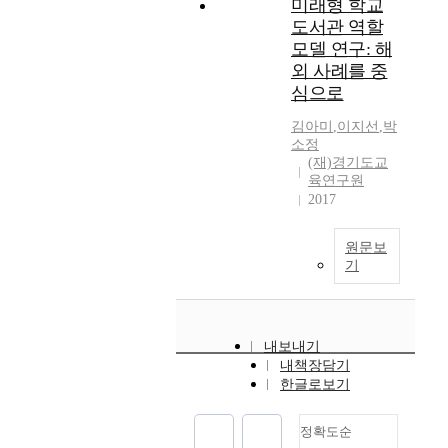
미래형 학교
도서관 역할
모델 연구: 해
외 사례를 중
심으로
김아미
,
이지선
,
박
소정
(재)경기도교
육연구원
2017
원문보
기
내보내기
내책장담기
한글로보기
정확도순