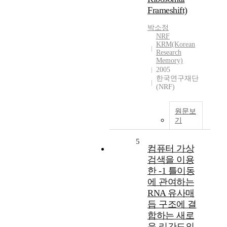
Frameshift)
박소정
NRF
KRM(Korean
Research
Memory)
2005
한국연구재단
(NRF)
원문보
기
5
컴퓨터 가상
검색을 이용
한 -1 틀이동
에 관여하는
RNA 유사매
듭 구조에 결
합하는 새로
운 리간드의