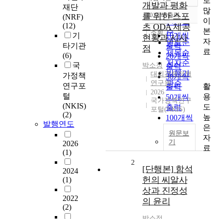
로
정확도
개발과 평화
재단
많
순
를 위한 스포
10개씩 출력
(NRF)
내림차순
이
인기도
(12)
츠 ODA 제공
본
순
조회
기
10개씩
현황과 시사
자
연도순
타기관
출력
점
료
제목순
(6)
20개씩
저자순
국
박소정
출력
발행기
대외경제정책
가정책
30개씩
연구원
관순
연구포
활
출력
2026
털
용
50개씩
국가정책연구
(NKIS)
도
출력
포털(NKIS)
(2)
높
100개씩
발행연도
은
출력
원문보
자
기
2026
료
(1)
2
[단행본] 함석
2024
헌의 씨알사
(1)
상과 진정성
2022
의 윤리
(2)
박소정