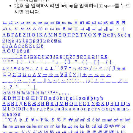
北京 을 입력하시려면
beijing
을 입력하시고 space를 누르
시면 됩니다.
ㅥ
ㅦ
ㅧ
ㅨ
ㅩ
ㅪ
ㅫ
ㅬ
ㅭ
ㅮ
ㅯ
ㅰ
ㅱ
ㅲ
ㅳ
ㅴ
ㅵ
ㅶ
ㅷ
ㅸ
ㅹ
ㅺ
ㅻ
ㅼ
ㅽ
ㅾ
ㅿ
ㆀ
ㆁ
ㆂ
ㆃ
ㆄ
ㆅ
ㆆ
ㆇ
ㆈ
ㆉ
ㆊ
ㆋ
ㆌ
ㆍ
ㆎ
Α
Β
Γ
Δ
Ε
Ζ
Η
Θ
Ι
Κ
Λ
Μ
Ν
Ξ
Ο
Π
Ρ
Σ
Τ
Υ
Φ
Χ
Ψ
Ω
α
β
γ
δ
ε
ζ
η
θ
ι
κ
λ
μ
ν
ξ
ο
π
ρ
σ
τ
υ
φ
χ
ψ
ω
á
à
Á
À
é
è
É
È
ç
Ç
ê
Ä
Ö
Ü
ä
ö
ü
ß
ְ
ֳ
ֲ
ֱ
ָ
ַ
ֵ
ֶ
ִ
ֹ
ּ
ֻ
ׂ
ׁ
ּ
ב
ה
נ
מ
צ
ת
ץ
ש
ד
ג
כ
ע
י
ח
ל
ך
ף
ק
ר
א
ט
ו
ן
ם
פ
‘
’
“
”
〔
〕
〈
〉
「
」
『
』
【
】
＂
（
）
［
］
｛
｝
±
×
÷
≠
≤
≥
∞
∴
♂
♀
∠
⊥
⌒
∂
∇
≡
≒
≪
≫
√
∽
∝
∵
∫
∬
∈
∋
⊆
⊇
⊂
⊃
∪
∩
∧
∨
￢
⇒
⇔
∀
∃
∮
∑
∏
＋
－
＜
＝
＞
、
。
·
‥
…
¨
〃
―
∥
＼
∼
´
～
ˇ
˘
˝
˚
˙
¸
˛
¡
¿
ː
！
＇
，
．
／
：
；
？
＾
＿
｀
｜
½
⅓
⅔
¼
¾
⅛
⅜
⅝
⅞
¹
²
³
⁴
ⁿ
₁
₂
₃
₄
Æ
Ð
Ħ
Ĳ
Ł
Ø
Œ
Þ
Ŧ
Ŋ
æ
đ
ð
ħ
ı
ĳ
ĸ
ŀ
ł
ø
œ
ß
þ
ŧ
ŋ
ŉ
А
Б
В
Г
Д
Е
Ё
Ж
З
И
Й
К
Л
М
Н
О
П
Р
С
Т
У
Ф
Х
Ц
Ч
Ш
Щ
Ъ
Ы
Ь
Э
Ю
Я
а
б
в
г
д
е
ё
ж
з
и
й
к
л
м
н
о
п
р
с
т
у
ф
х
ц
ч
ш
щ
ъ
ы
ь
э
ю
я
′
″
℃
Å
￠
￡
￥
¤
℉
‰
＄
％
Ｆ
￦
㎕
㎖
㎗
ℓ
㎘
㏄
㎣
㎤
㎥
㎦
㎙
㎚
㎛
㎜
㎝
㎞
㎟
㎠
㎡
㎢
㏊
㎍
㎎
㎏
㏏
㎈
㎉
㏈
㎧
㎨
㎰
㎱
㎲
㎳
㎴
㎵
㎶
㎷
㎸
㎹
㎀
㎁
㎂
㎃
㎄
㎺
㎻
㎽
㎾
㎿
㎐
㎑