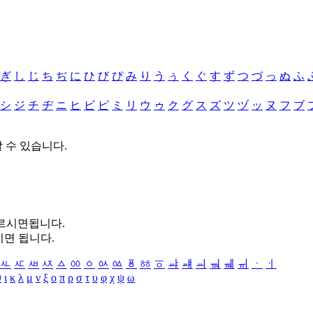
ぎ
し
じ
ち
ぢ
に
ひ
び
ぴ
み
り
う
ぅ
く
ぐ
す
ず
つ
づ
っ
ぬ
ふ
シ
ジ
チ
ヂ
ニ
ヒ
ビ
ピ
ミ
リ
ウ
ゥ
ク
グ
ス
ズ
ツ
ヅ
ッ
ヌ
フ
ブ
할 수 있습니다.
누르시면됩니다.
시면 됩니다.
ㅻ
ㅼ
ㅽ
ㅾ
ㅿ
ㆀ
ㆁ
ㆂ
ㆃ
ㆄ
ㆅ
ㆆ
ㆇ
ㆈ
ㆉ
ㆊ
ㆋ
ㆌ
ㆍ
ㆎ
θ
ι
κ
λ
μ
ν
ξ
ο
π
ρ
σ
τ
υ
φ
χ
ψ
ω