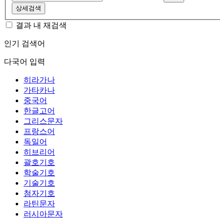
상세검색
결과 내 재검색
인기 검색어
다국어 입력
히라가나
가타카나
중국어
한글고어
그리스문자
프랑스어
독일어
히브리어
괄호기호
학술기호
기술기호
첨자기호
라틴문자
러시아문자