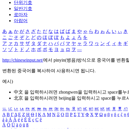
단위기호
일반기호
로마자
아랍어
あ
ぁ
か
が
さ
ざ
た
だ
な
は
ば
ぱ
ま
や
ゃ
ら
わ
ゎ
ん
い
ぃ
き
こ
ご
そ
ぞ
と
ど
の
ほ
ぼ
ぽ
も
よ
ょ
ろ
を
ア
ァ
カ
サ
ザ
タ
ダ
ナ
ハ
バ
パ
マ
ヤ
ャ
ラ
ワ
ヮ
ン
イ
ィ
キ
ギ
ソ
ゾ
ト
ド
ノ
ホ
ボ
ポ
モ
ヨ
ョ
ロ
ヲ
―
http://chineseinput.net/
에서 pinyin(병음)방식으로 중국어를 변환
변환된 중국어를 복사하여 사용하시면 됩니다.
예시)
中文 을 입력하시려면
zhongwen
을 입력하시고 space를
北京 을 입력하시려면
beijing
을 입력하시고 space를 누르
ㅥ
ㅦ
ㅧ
ㅨ
ㅩ
ㅪ
ㅫ
ㅬ
ㅭ
ㅮ
ㅯ
ㅰ
ㅱ
ㅲ
ㅳ
ㅴ
ㅵ
ㅶ
ㅷ
ㅸ
ㅹ
ㅺ
Α
Β
Γ
Δ
Ε
Ζ
Η
Θ
Ι
Κ
Λ
Μ
Ν
Ξ
Ο
Π
Ρ
Σ
Τ
Υ
Φ
Χ
Ψ
Ω
α
β
γ
δ
ε
ζ
η
á
à
Á
À
é
è
É
È
ç
Ç
ê
Ä
Ö
Ü
ä
ö
ü
ß