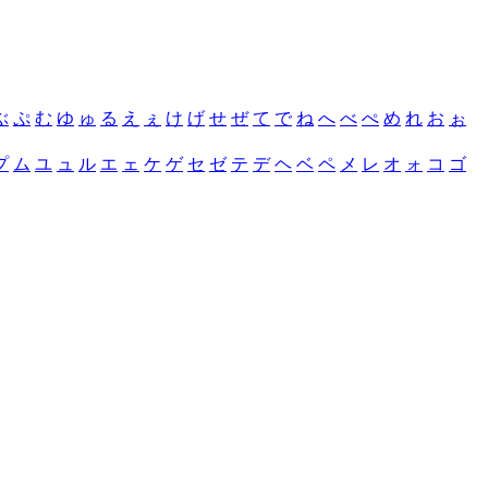
ぶ
ぷ
む
ゆ
ゅ
る
え
ぇ
け
げ
せ
ぜ
て
で
ね
へ
べ
ぺ
め
れ
お
ぉ
プ
ム
ユ
ュ
ル
エ
ェ
ケ
ゲ
セ
ゼ
テ
デ
ヘ
ベ
ペ
メ
レ
オ
ォ
コ
ゴ