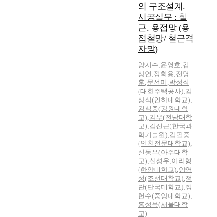
의 구조설계.
시공실무 : 철
근. 용접망 (용
접철망/ 철근격
자망)
양지수
,
윤영호
,
김
상연
,
정회용
,
전명
훈
,
문선미
,
박성식
(대한주택공사)
,
김
상식(인하대학교)
,
김식중(강원대학
교)
,
김우(전남대학
교)
,
김진근(한국과
학기술원)
,
김필중
(인천전문대학교)
,
신동우(아주대학
교)
,
신성우
,
이리형
(한양대학교)
,
양영
성(조선대학교)
,
정
란(단국대학교)
,
정
헌수(중앙대학교)
,
홍성목(서울대학
교)