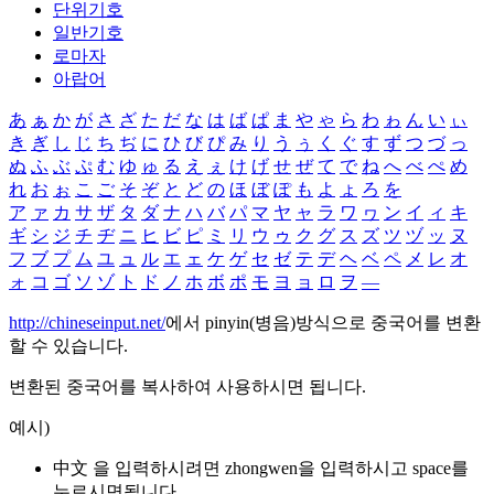
단위기호
일반기호
로마자
아랍어
あ
ぁ
か
が
さ
ざ
た
だ
な
は
ば
ぱ
ま
や
ゃ
ら
わ
ゎ
ん
い
ぃ
き
ぎ
し
じ
ち
ぢ
に
ひ
び
ぴ
み
り
う
ぅ
く
ぐ
す
ず
つ
づ
っ
ぬ
ふ
ぶ
ぷ
む
ゆ
ゅ
る
え
ぇ
け
げ
せ
ぜ
て
で
ね
へ
べ
ぺ
め
れ
お
ぉ
こ
ご
そ
ぞ
と
ど
の
ほ
ぼ
ぽ
も
よ
ょ
ろ
を
ア
ァ
カ
サ
ザ
タ
ダ
ナ
ハ
バ
パ
マ
ヤ
ャ
ラ
ワ
ヮ
ン
イ
ィ
キ
ギ
シ
ジ
チ
ヂ
ニ
ヒ
ビ
ピ
ミ
リ
ウ
ゥ
ク
グ
ス
ズ
ツ
ヅ
ッ
ヌ
フ
ブ
プ
ム
ユ
ュ
ル
エ
ェ
ケ
ゲ
セ
ゼ
テ
デ
ヘ
ベ
ペ
メ
レ
オ
ォ
コ
ゴ
ソ
ゾ
ト
ド
ノ
ホ
ボ
ポ
モ
ヨ
ョ
ロ
ヲ
―
http://chineseinput.net/
에서 pinyin(병음)방식으로 중국어를 변환
할 수 있습니다.
변환된 중국어를 복사하여 사용하시면 됩니다.
예시)
中文 을 입력하시려면
zhongwen
을 입력하시고 space를
누르시면됩니다.