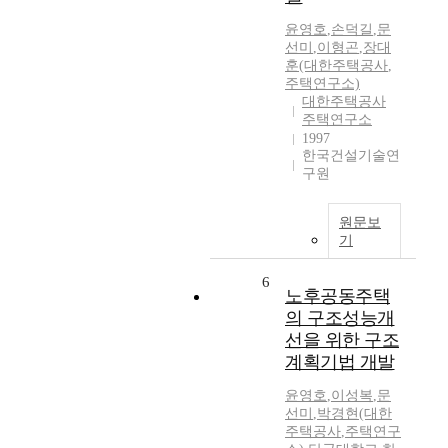
윤영호
,
손덕길
,
문
선미
,
이형곤
,
장대
훈(대한주택공사
,
주택연구소)
대한주택공사
주택연구소
1997
한국건설기술연
구원
원문보
기
6
노후공동주택
의 구조성능개
선을 위한 구조
계획기법 개발
윤영호
,
이성복
,
문
선미
,
박경현(대한
주택공사
,
주택연구