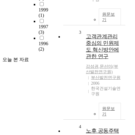
1999
원문보
(1)
기
1997
(3)
3
고객관계관리
중심의 민원제
1996
(2)
도 혁신방안에
관한 연구
오늘 본 자료
강성권
,
문선미(부
산발전연구원)
부산발전연구원
2006
한국건설기술연
구원
원문보
기
4
노후 공동주택