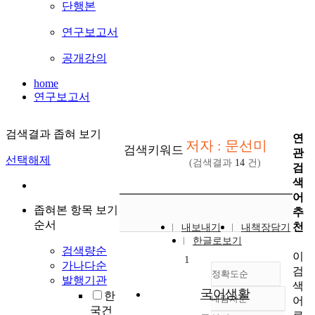
단행본
연구보고서
공개강의
home
연구보고서
검색결과 좁혀 보기
연
저자 : 문선미
검색키워드
관
선택해제
(검색결과
14
건)
검
색
어
좁혀본 항목 보기
추
순서
천
내보내기
내책장담기
한글로보기
검색량순
이
1
가나다순
검
정확도순
발행기관
색
국어생활
한
내림차순
어
정확도
국건