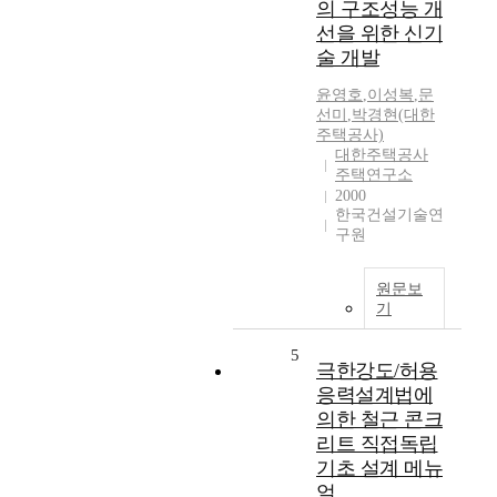
의 구조성능 개
선을 위한 신기
술 개발
윤영호
,
이성복
,
문
선미
,
박경현(대한
주택공사)
대한주택공사
주택연구소
2000
한국건설기술연
구원
원문보
기
5
극한강도/허용
응력설계법에
의한 철근 콘크
리트 직접독립
기초 설계 메뉴
얼