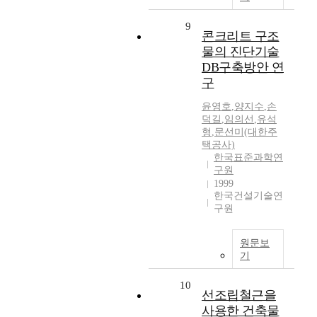
9
콘크리트 구조
물의 진단기술
DB구축방안 연
구
윤영호
,
양지수
,
손
덕길
,
임의선
,
유석
형
,
문선미(대한주
택공사)
한국표준과학연
구원
1999
한국건설기술연
구원
원문보
기
10
선조립철근을
사용한 건축물