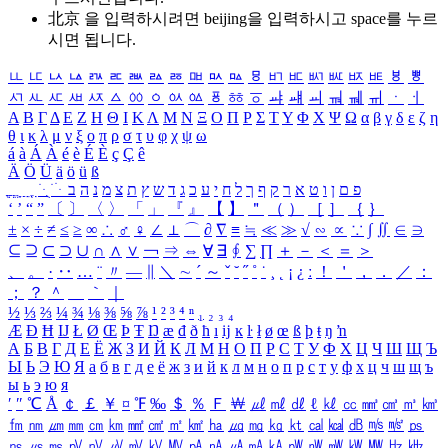
北京 을 입력하시려면
beijing
을 입력하시고 space를 누르
시면 됩니다.
ㅥ
ㅦ
ㅧ
ㅨ
ㅩ
ㅪ
ㅫ
ㅬ
ㅭ
ㅮ
ㅯ
ㅰ
ㅱ
ㅲ
ㅳ
ㅴ
ㅵ
ㅶ
ㅷ
ㅸ
ㅹ
ㅺ
ㅻ
ㅼ
ㅽ
ㅾ
ㅿ
ㆀ
ㆁ
ㆂ
ㆃ
ㆄ
ㆅ
ㆆ
ㆇ
ㆈ
ㆉ
ㆊ
ㆋ
ㆌ
ㆍ
ㆎ
Α
Β
Γ
Δ
Ε
Ζ
Η
Θ
Ι
Κ
Λ
Μ
Ν
Ξ
Ο
Π
Ρ
Σ
Τ
Υ
Φ
Χ
Ψ
Ω
α
β
γ
δ
ε
ζ
η
θ
ι
κ
λ
μ
ν
ξ
ο
π
ρ
σ
τ
υ
φ
χ
ψ
ω
á
à
Á
À
é
è
É
È
ç
Ç
ê
Ä
Ö
Ü
ä
ö
ü
ß
ְ
ֳ
ֲ
ֱ
ָ
ַ
ֵ
ֶ
ִ
ֹ
ּ
ֻ
ׂ
ׁ
ּ
ב
ה
נ
מ
צ
ת
ץ
ש
ד
ג
כ
ע
י
ח
ל
ך
ף
ק
ר
א
ט
ו
ן
ם
פ
‘
’
“
”
〔
〕
〈
〉
「
」
『
』
【
】
＂
（
）
［
］
｛
｝
±
×
÷
≠
≤
≥
∞
∴
♂
♀
∠
⊥
⌒
∂
∇
≡
≒
≪
≫
√
∽
∝
∵
∫
∬
∈
∋
⊆
⊇
⊂
⊃
∪
∩
∧
∨
￢
⇒
⇔
∀
∃
∮
∑
∏
＋
－
＜
＝
＞
、
。
·
‥
…
¨
〃
―
∥
＼
∼
´
～
ˇ
˘
˝
˚
˙
¸
˛
¡
¿
ː
！
＇
，
．
／
：
；
？
＾
＿
｀
｜
½
⅓
⅔
¼
¾
⅛
⅜
⅝
⅞
¹
²
³
⁴
ⁿ
₁
₂
₃
₄
Æ
Ð
Ħ
Ĳ
Ł
Ø
Œ
Þ
Ŧ
Ŋ
æ
đ
ð
ħ
ı
ĳ
ĸ
ŀ
ł
ø
œ
ß
þ
ŧ
ŋ
ŉ
А
Б
В
Г
Д
Е
Ё
Ж
З
И
Й
К
Л
М
Н
О
П
Р
С
Т
У
Ф
Х
Ц
Ч
Ш
Щ
Ъ
Ы
Ь
Э
Ю
Я
а
б
в
г
д
е
ё
ж
з
и
й
к
л
м
н
о
п
р
с
т
у
ф
х
ц
ч
ш
щ
ъ
ы
ь
э
ю
я
′
″
℃
Å
￠
￡
￥
¤
℉
‰
＄
％
Ｆ
￦
㎕
㎖
㎗
ℓ
㎘
㏄
㎣
㎤
㎥
㎦
㎙
㎚
㎛
㎜
㎝
㎞
㎟
㎠
㎡
㎢
㏊
㎍
㎎
㎏
㏏
㎈
㎉
㏈
㎧
㎨
㎰
㎱
㎲
㎳
㎴
㎵
㎶
㎷
㎸
㎹
㎀
㎁
㎂
㎃
㎄
㎺
㎻
㎽
㎾
㎿
㎐
㎑