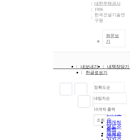
대한주택공사
1996
한국건설기술연
구원
원문보
기
내보내기
내책장담기
한글로보기
정확도순
내림차순
정확도
순
10개씩 출력
내림차순
인기도
순
조회
10개씩
연도순
출력
제목순
20개씩
저자순