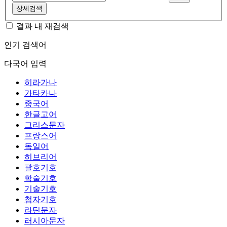
상세검색
결과 내 재검색
인기 검색어
다국어 입력
히라가나
가타카나
중국어
한글고어
그리스문자
프랑스어
독일어
히브리어
괄호기호
학술기호
기술기호
첨자기호
라틴문자
러시아문자