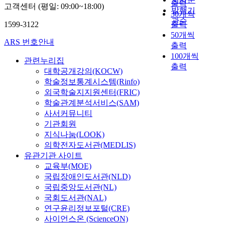
출력
고객센터 (평일: 09:00~18:00)
발행기
30개씩
관순
1599-3122
출력
50개씩
ARS 번호안내
출력
100개씩
관련누리집
출력
대학공개강의(KOCW)
학술정보통계시스템(Rinfo)
외국학술지지원센터(FRIC)
학술관계분석서비스(SAM)
사서커뮤니티
기관회원
지식나눔(LOOK)
의학전자도서관(MEDLIS)
유관기관 사이트
교육부(MOE)
국립장애인도서관(NLD)
국립중앙도서관(NL)
국회도서관(NAL)
연구윤리정보포털(CRE)
사이언스온 (ScienceON)