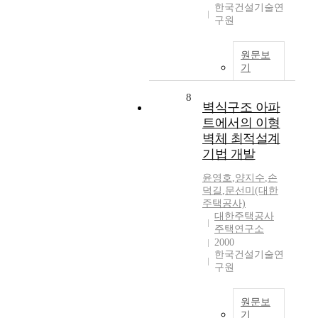
한국건설기술연
구원
원문보
기
8
벽식구조 아파
트에서의 이형
벽체 최적설계
기법 개발
윤영호
,
양지수
,
손
덕길
,
문선미(대한
주택공사)
대한주택공사
주택연구소
2000
한국건설기술연
구원
원문보
기