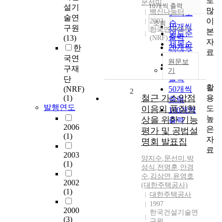
로
순
문선미
10개씩 출력
설기
내림차순
많
백신나눔터
인기도
술연
이
2003
순
조회
10개씩
구원
한국연구재단
본
연도순
출력
(13)
(NRF)
자
제목순
20개씩
한
료
저자순
출력
국연
원문보
발행기
30개씩
구재
기
관순
출력
단
활
(NRF)
50개씩
2
철근 가스압점
용
(1)
출력
발행연도
도
이음의 품질향
100개씩
높
상을 위한 기능
출력
2006
은
평가 및 공법설
(1)
자
명회 발표집
료
2003
양지수
,
문선미
,
박
(1)
성식
,
전명훈
,
안경
수
,
김상연
,
윤영호
2002
(대한주택공사)
(1)
대한주택공사
1997
2000
한국건설기술연
(3)
구원