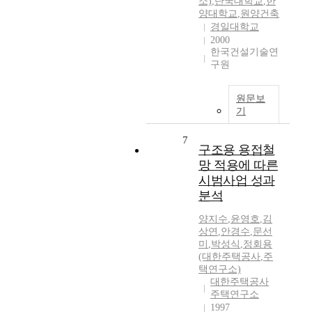
소)
,
단국대학교
,
한
양대학교
,
원양건축
경일대학교
2000
한국건설기술연
구원
원문보
기
7
구조용 용접철
망 적용에 따른
시범사업 성과
분석
양지수
,
윤영호
,
김
상연
,
안경수
,
문선
미
,
박성식
,
정회용
(대한주택공사
,
주
택연구소)
대한주택공사
주택연구소
1997