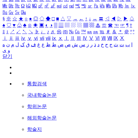
㎒
㎓
㎔
Ω
㏀
㏁
㎊
㎋
㎌
㏖
㏅
㎭
㎮
㎯
㏛
㎩
㎪
㎫
㎬
㏝
㏐
㏓
㏃
㏉
㏜
㏆
§
※
☆
★
○
●
◎
◇
◆
□
■
△
▽
→
←
↑
↓
↔
〓
◁
◀
▷
▶
♤
♠
♡
♥
♧
♣
⊙
◈
▣
◐
◑
▒
▤
▥
▨
▧
▦
▩
♨
☏
☎
☜
☞
¶
†
‡
↕
↗
↙
↖
↘
♭
♩
♪
♬
㉿
㈜
№
㏇
™
㏂
㏘
℡
＃
＆
＊
＠
ª
º
ⅰ
ⅱ
ⅲ
ⅳ
ⅴ
ⅵ
ⅶ
ⅷ
ⅸ
ⅹ
Ⅰ
Ⅱ
Ⅲ
Ⅳ
Ⅴ
Ⅵ
Ⅶ
Ⅷ
Ⅸ
Ⅹ
ا
ب
ت
ث
ج
ح
خ
د
ذ
ر
ز
س
ش
ص
ض
ط
ظ
ع
غ
ف
ق
ک
ل
م
ن
ه
و
ی
닫기
통합검색
국내학술논문
학위논문
해외학술논문
학술지