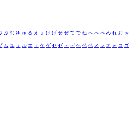
ぶ
ぷ
む
ゆ
ゅ
る
え
ぇ
け
げ
せ
ぜ
て
で
ね
へ
べ
ぺ
め
れ
お
ぉ
プ
ム
ユ
ュ
ル
エ
ェ
ケ
ゲ
セ
ゼ
テ
デ
ヘ
ベ
ペ
メ
レ
オ
ォ
コ
ゴ