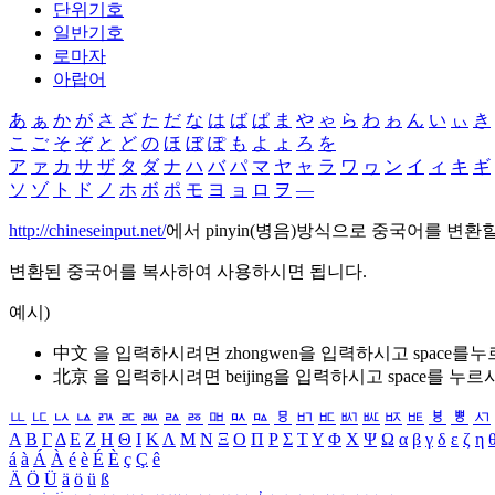
단위기호
일반기호
로마자
아랍어
あ
ぁ
か
が
さ
ざ
た
だ
な
は
ば
ぱ
ま
や
ゃ
ら
わ
ゎ
ん
い
ぃ
き
こ
ご
そ
ぞ
と
ど
の
ほ
ぼ
ぽ
も
よ
ょ
ろ
を
ア
ァ
カ
サ
ザ
タ
ダ
ナ
ハ
バ
パ
マ
ヤ
ャ
ラ
ワ
ヮ
ン
イ
ィ
キ
ギ
ソ
ゾ
ト
ド
ノ
ホ
ボ
ポ
モ
ヨ
ョ
ロ
ヲ
―
http://chineseinput.net/
에서 pinyin(병음)방식으로 중국어를 변환
변환된 중국어를 복사하여 사용하시면 됩니다.
예시)
中文 을 입력하시려면
zhongwen
을 입력하시고 space를
北京 을 입력하시려면
beijing
을 입력하시고 space를 누르
ㅥ
ㅦ
ㅧ
ㅨ
ㅩ
ㅪ
ㅫ
ㅬ
ㅭ
ㅮ
ㅯ
ㅰ
ㅱ
ㅲ
ㅳ
ㅴ
ㅵ
ㅶ
ㅷ
ㅸ
ㅹ
ㅺ
Α
Β
Γ
Δ
Ε
Ζ
Η
Θ
Ι
Κ
Λ
Μ
Ν
Ξ
Ο
Π
Ρ
Σ
Τ
Υ
Φ
Χ
Ψ
Ω
α
β
γ
δ
ε
ζ
η
á
à
Á
À
é
è
É
È
ç
Ç
ê
Ä
Ö
Ü
ä
ö
ü
ß