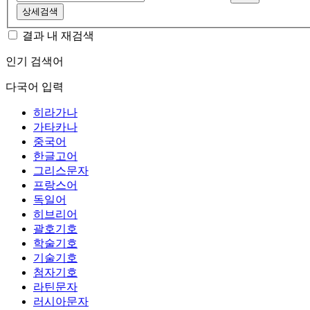
상세검색
결과 내 재검색
인기 검색어
다국어 입력
히라가나
가타카나
중국어
한글고어
그리스문자
프랑스어
독일어
히브리어
괄호기호
학술기호
기술기호
첨자기호
라틴문자
러시아문자