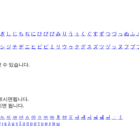
ぎ
し
じ
ち
ぢ
に
ひ
び
ぴ
み
り
う
ぅ
く
ぐ
す
ず
つ
づ
っ
ぬ
ふ
シ
ジ
チ
ヂ
ニ
ヒ
ビ
ピ
ミ
リ
ウ
ゥ
ク
グ
ス
ズ
ツ
ヅ
ッ
ヌ
フ
ブ
할 수 있습니다.
누르시면됩니다.
시면 됩니다.
ㅻ
ㅼ
ㅽ
ㅾ
ㅿ
ㆀ
ㆁ
ㆂ
ㆃ
ㆄ
ㆅ
ㆆ
ㆇ
ㆈ
ㆉ
ㆊ
ㆋ
ㆌ
ㆍ
ㆎ
θ
ι
κ
λ
μ
ν
ξ
ο
π
ρ
σ
τ
υ
φ
χ
ψ
ω