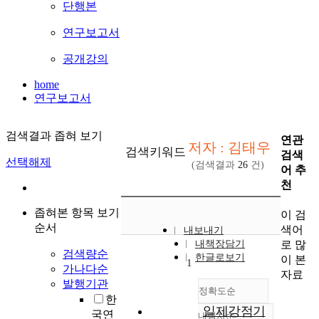
단행본
연구보고서
공개강의
home
연구보고서
검색결과 좁혀 보기
연관
저자 : 김태우
검색키워드
검색
선택해제
(검색결과
26
건)
어 추
천
좁혀본 항목 보기
이 검
순서
색어
내보내기
로 많
내책장담기
검색량순
한글로보기
이 본
1
가나다순
자료
발행기관
정확도순
한
일제강점기
국연
내림차순