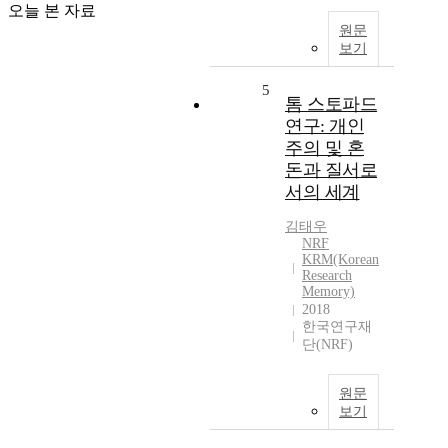
오늘 본 자료
원문
보기
5
톰 스토파드
연구: 개인
주의 및 혼
돈과 질서로
서의 세계
김태우
NRF
KRM(Korean
Research
Memory)
2018
한국연구재
단(NRF)
원문
보기