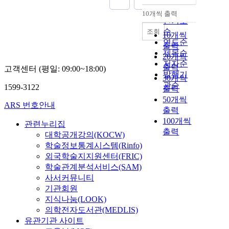
순
10개씩 출력
내림차순
인기도
순
조회
10개씩
연도순
출력
제목순
20개씩
저자순
출력
고객센터 (평일: 09:00~18:00)
발행기
30개씩
관순
1599-3122
출력
50개씩
ARS 번호안내
출력
100개씩
관련누리집
출력
대학공개강의(KOCW)
학술정보통계시스템(Rinfo)
외국학술지지원센터(FRIC)
학술관계분석서비스(SAM)
사서커뮤니티
기관회원
지식나눔(LOOK)
의학전자도서관(MEDLIS)
유관기관 사이트