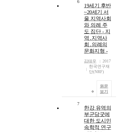
6
19세기 후반
~20세기 서
울 지역사회
와 의례 주
도 집단 - 지
역․지역사
회․의례의
문화지형 -
김태우
2017
한국연구재
단(NRF)
원문
보기
7
한강 유역의
부군당굿에
대한 도시민
속학적 연구