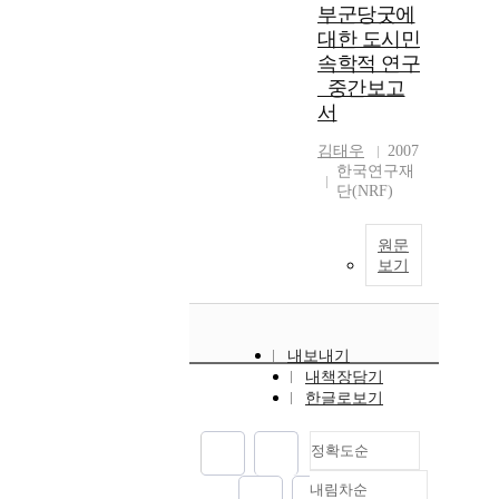
부군당굿에
대한 도시민
속학적 연구
_중간보고
서
김태우
2007
한국연구재
단(NRF)
원문
보기
내보내기
내책장담기
한글로보기
정확도순
내림차순
정확도