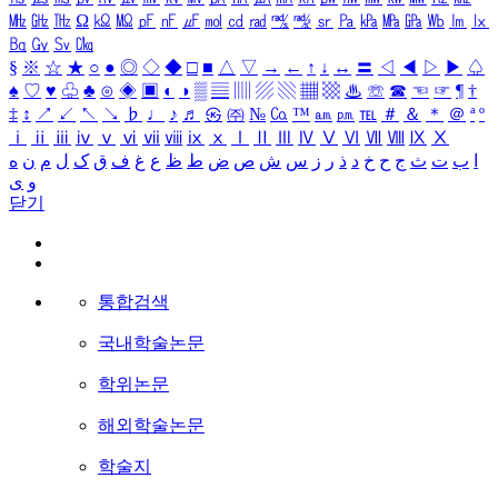
㎒
㎓
㎔
Ω
㏀
㏁
㎊
㎋
㎌
㏖
㏅
㎭
㎮
㎯
㏛
㎩
㎪
㎫
㎬
㏝
㏐
㏓
㏃
㏉
㏜
㏆
§
※
☆
★
○
●
◎
◇
◆
□
■
△
▽
→
←
↑
↓
↔
〓
◁
◀
▷
▶
♤
♠
♡
♥
♧
♣
⊙
◈
▣
◐
◑
▒
▤
▥
▨
▧
▦
▩
♨
☏
☎
☜
☞
¶
†
‡
↕
↗
↙
↖
↘
♭
♩
♪
♬
㉿
㈜
№
㏇
™
㏂
㏘
℡
＃
＆
＊
＠
ª
º
ⅰ
ⅱ
ⅲ
ⅳ
ⅴ
ⅵ
ⅶ
ⅷ
ⅸ
ⅹ
Ⅰ
Ⅱ
Ⅲ
Ⅳ
Ⅴ
Ⅵ
Ⅶ
Ⅷ
Ⅸ
Ⅹ
ا
ب
ت
ث
ج
ح
خ
د
ذ
ر
ز
س
ش
ص
ض
ط
ظ
ع
غ
ف
ق
ک
ل
م
ن
ه
و
ی
닫기
통합검색
국내학술논문
학위논문
해외학술논문
학술지