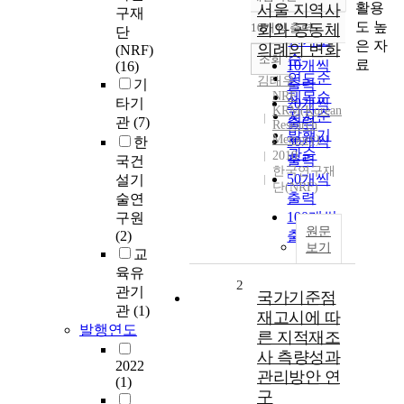
정확도
활용
서울 지역사
구재
순
도 높
10개씩 출력
회와 공동체
단
내림차순
인기도
은 자
의례의 변화
(NRF)
순
조회
료
10개씩
(16)
연도순
김태우
기
출력
NRF
제목순
타기
20개씩
KRM(Korean
저자순
관
(7)
출력
Research
발행기
Memory)
30개씩
한
관순
2010
출력
국건
한국연구재
50개씩
설기
단(NRF)
출력
술연
100개씩
구원
원문
(2)
출력
보기
교
육유
2
관기
국가기준점
관
(1)
재고시에 따
발행연도
른 지적재조
사 측량성과
2022
관리방안 연
(1)
구