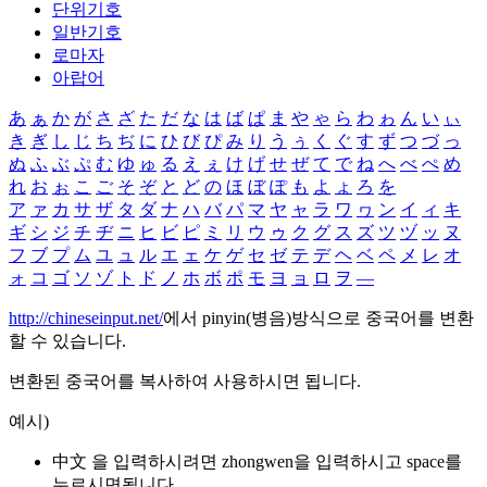
단위기호
일반기호
로마자
아랍어
あ
ぁ
か
が
さ
ざ
た
だ
な
は
ば
ぱ
ま
や
ゃ
ら
わ
ゎ
ん
い
ぃ
き
ぎ
し
じ
ち
ぢ
に
ひ
び
ぴ
み
り
う
ぅ
く
ぐ
す
ず
つ
づ
っ
ぬ
ふ
ぶ
ぷ
む
ゆ
ゅ
る
え
ぇ
け
げ
せ
ぜ
て
で
ね
へ
べ
ぺ
め
れ
お
ぉ
こ
ご
そ
ぞ
と
ど
の
ほ
ぼ
ぽ
も
よ
ょ
ろ
を
ア
ァ
カ
サ
ザ
タ
ダ
ナ
ハ
バ
パ
マ
ヤ
ャ
ラ
ワ
ヮ
ン
イ
ィ
キ
ギ
シ
ジ
チ
ヂ
ニ
ヒ
ビ
ピ
ミ
リ
ウ
ゥ
ク
グ
ス
ズ
ツ
ヅ
ッ
ヌ
フ
ブ
プ
ム
ユ
ュ
ル
エ
ェ
ケ
ゲ
セ
ゼ
テ
デ
ヘ
ベ
ペ
メ
レ
オ
ォ
コ
ゴ
ソ
ゾ
ト
ド
ノ
ホ
ボ
ポ
モ
ヨ
ョ
ロ
ヲ
―
http://chineseinput.net/
에서 pinyin(병음)방식으로 중국어를 변환
할 수 있습니다.
변환된 중국어를 복사하여 사용하시면 됩니다.
예시)
中文 을 입력하시려면
zhongwen
을 입력하시고 space를
누르시면됩니다.