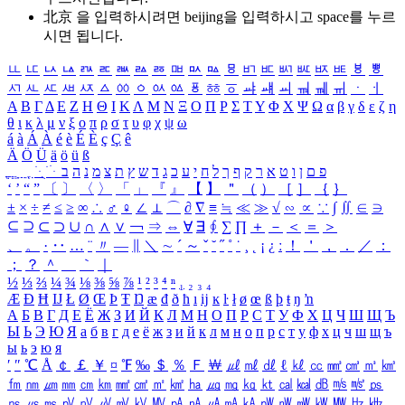
北京 을 입력하시려면
beijing
을 입력하시고 space를 누르
시면 됩니다.
ㅥ
ㅦ
ㅧ
ㅨ
ㅩ
ㅪ
ㅫ
ㅬ
ㅭ
ㅮ
ㅯ
ㅰ
ㅱ
ㅲ
ㅳ
ㅴ
ㅵ
ㅶ
ㅷ
ㅸ
ㅹ
ㅺ
ㅻ
ㅼ
ㅽ
ㅾ
ㅿ
ㆀ
ㆁ
ㆂ
ㆃ
ㆄ
ㆅ
ㆆ
ㆇ
ㆈ
ㆉ
ㆊ
ㆋ
ㆌ
ㆍ
ㆎ
Α
Β
Γ
Δ
Ε
Ζ
Η
Θ
Ι
Κ
Λ
Μ
Ν
Ξ
Ο
Π
Ρ
Σ
Τ
Υ
Φ
Χ
Ψ
Ω
α
β
γ
δ
ε
ζ
η
θ
ι
κ
λ
μ
ν
ξ
ο
π
ρ
σ
τ
υ
φ
χ
ψ
ω
á
à
Á
À
é
è
É
È
ç
Ç
ê
Ä
Ö
Ü
ä
ö
ü
ß
ְ
ֳ
ֲ
ֱ
ָ
ַ
ֵ
ֶ
ִ
ֹ
ּ
ֻ
ׂ
ׁ
ּ
ב
ה
נ
מ
צ
ת
ץ
ש
ד
ג
כ
ע
י
ח
ל
ך
ף
ק
ר
א
ט
ו
ן
ם
פ
‘
’
“
”
〔
〕
〈
〉
「
」
『
』
【
】
＂
（
）
［
］
｛
｝
±
×
÷
≠
≤
≥
∞
∴
♂
♀
∠
⊥
⌒
∂
∇
≡
≒
≪
≫
√
∽
∝
∵
∫
∬
∈
∋
⊆
⊇
⊂
⊃
∪
∩
∧
∨
￢
⇒
⇔
∀
∃
∮
∑
∏
＋
－
＜
＝
＞
、
。
·
‥
…
¨
〃
―
∥
＼
∼
´
～
ˇ
˘
˝
˚
˙
¸
˛
¡
¿
ː
！
＇
，
．
／
：
；
？
＾
＿
｀
｜
½
⅓
⅔
¼
¾
⅛
⅜
⅝
⅞
¹
²
³
⁴
ⁿ
₁
₂
₃
₄
Æ
Ð
Ħ
Ĳ
Ł
Ø
Œ
Þ
Ŧ
Ŋ
æ
đ
ð
ħ
ı
ĳ
ĸ
ŀ
ł
ø
œ
ß
þ
ŧ
ŋ
ŉ
А
Б
В
Г
Д
Е
Ё
Ж
З
И
Й
К
Л
М
Н
О
П
Р
С
Т
У
Ф
Х
Ц
Ч
Ш
Щ
Ъ
Ы
Ь
Э
Ю
Я
а
б
в
г
д
е
ё
ж
з
и
й
к
л
м
н
о
п
р
с
т
у
ф
х
ц
ч
ш
щ
ъ
ы
ь
э
ю
я
′
″
℃
Å
￠
￡
￥
¤
℉
‰
＄
％
Ｆ
￦
㎕
㎖
㎗
ℓ
㎘
㏄
㎣
㎤
㎥
㎦
㎙
㎚
㎛
㎜
㎝
㎞
㎟
㎠
㎡
㎢
㏊
㎍
㎎
㎏
㏏
㎈
㎉
㏈
㎧
㎨
㎰
㎱
㎲
㎳
㎴
㎵
㎶
㎷
㎸
㎹
㎀
㎁
㎂
㎃
㎄
㎺
㎻
㎽
㎾
㎿
㎐
㎑