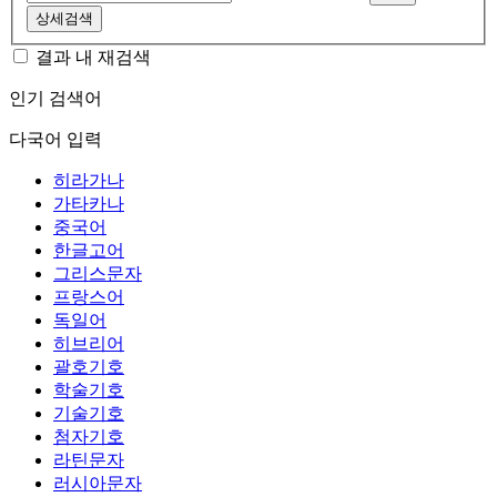
상세검색
결과 내 재검색
인기 검색어
다국어 입력
히라가나
가타카나
중국어
한글고어
그리스문자
프랑스어
독일어
히브리어
괄호기호
학술기호
기술기호
첨자기호
라틴문자
러시아문자