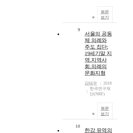
원문
보기
9
서울의 공동
체 의례와
주도 집단:
19세기말 지
역.지역사
회.의례의
문화지형
김태우
2018
한국연구재
단(NRF)
원문
보기
10
한강 유역의