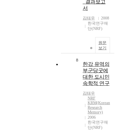
_결과보고
서
김태우
2008
한국연구재
단(NRF)
원문
보기
8
한강 유역의
부군당굿에
대한 도시민
속학적 연구
김태우
NRF
KRM(Korean
Research
Memory)
2006
한국연구재
단(NRF)