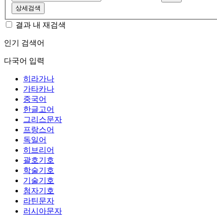
상세검색
결과 내 재검색
인기 검색어
다국어 입력
히라가나
가타카나
중국어
한글고어
그리스문자
프랑스어
독일어
히브리어
괄호기호
학술기호
기술기호
첨자기호
라틴문자
러시아문자