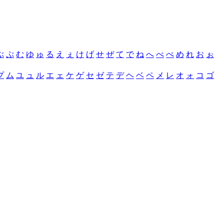
ぶ
ぷ
む
ゆ
ゅ
る
え
ぇ
け
げ
せ
ぜ
て
で
ね
へ
べ
ぺ
め
れ
お
ぉ
プ
ム
ユ
ュ
ル
エ
ェ
ケ
ゲ
セ
ゼ
テ
デ
ヘ
ベ
ペ
メ
レ
オ
ォ
コ
ゴ