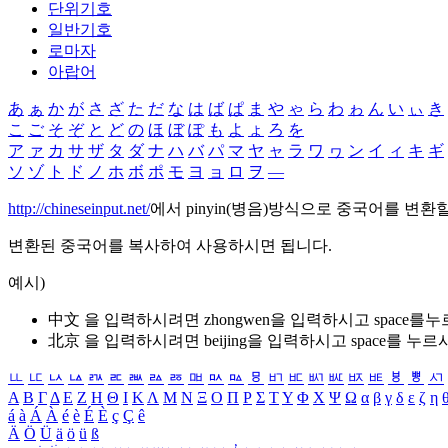
단위기호
일반기호
로마자
아랍어
あ
ぁ
か
が
さ
ざ
た
だ
な
は
ば
ぱ
ま
や
ゃ
ら
わ
ゎ
ん
い
ぃ
き
こ
ご
そ
ぞ
と
ど
の
ほ
ぼ
ぽ
も
よ
ょ
ろ
を
ア
ァ
カ
サ
ザ
タ
ダ
ナ
ハ
バ
パ
マ
ヤ
ャ
ラ
ワ
ヮ
ン
イ
ィ
キ
ギ
ソ
ゾ
ト
ド
ノ
ホ
ボ
ポ
モ
ヨ
ョ
ロ
ヲ
―
http://chineseinput.net/
에서 pinyin(병음)방식으로 중국어를 변환
변환된 중국어를 복사하여 사용하시면 됩니다.
예시)
中文 을 입력하시려면
zhongwen
을 입력하시고 space를
北京 을 입력하시려면
beijing
을 입력하시고 space를 누르
ㅥ
ㅦ
ㅧ
ㅨ
ㅩ
ㅪ
ㅫ
ㅬ
ㅭ
ㅮ
ㅯ
ㅰ
ㅱ
ㅲ
ㅳ
ㅴ
ㅵ
ㅶ
ㅷ
ㅸ
ㅹ
ㅺ
Α
Β
Γ
Δ
Ε
Ζ
Η
Θ
Ι
Κ
Λ
Μ
Ν
Ξ
Ο
Π
Ρ
Σ
Τ
Υ
Φ
Χ
Ψ
Ω
α
β
γ
δ
ε
ζ
η
á
à
Á
À
é
è
É
È
ç
Ç
ê
Ä
Ö
Ü
ä
ö
ü
ß