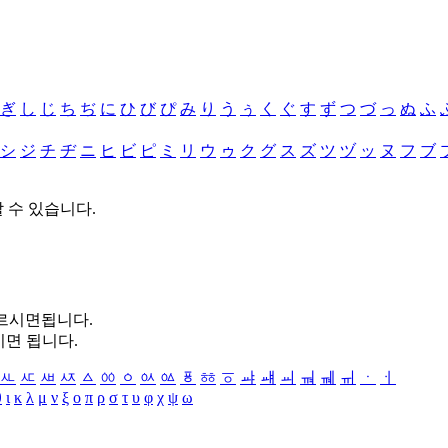
ぎ
し
じ
ち
ぢ
に
ひ
び
ぴ
み
り
う
ぅ
く
ぐ
す
ず
つ
づ
っ
ぬ
ふ
シ
ジ
チ
ヂ
ニ
ヒ
ビ
ピ
ミ
リ
ウ
ゥ
ク
グ
ス
ズ
ツ
ヅ
ッ
ヌ
フ
ブ
할 수 있습니다.
누르시면됩니다.
시면 됩니다.
ㅻ
ㅼ
ㅽ
ㅾ
ㅿ
ㆀ
ㆁ
ㆂ
ㆃ
ㆄ
ㆅ
ㆆ
ㆇ
ㆈ
ㆉ
ㆊ
ㆋ
ㆌ
ㆍ
ㆎ
θ
ι
κ
λ
μ
ν
ξ
ο
π
ρ
σ
τ
υ
φ
χ
ψ
ω