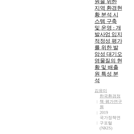
원을 위한
지역 환경현
황 분석 시
스템 구축
및 운영 : 개
발사업 입지
적정성 평가
를 위한 발
암성 대기오
염물질의 현
황 및 배출
원 특성 분
석
김유미
한국환경정
책·평가연구
원
2019
국가정책연
구포털
(NKIS)