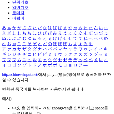
단위기호
일반기호
로마자
아랍어
あ
ぁ
か
が
さ
ざ
た
だ
な
は
ば
ぱ
ま
や
ゃ
ら
わ
ゎ
ん
い
ぃ
き
ぎ
し
じ
ち
ぢ
に
ひ
び
ぴ
み
り
う
ぅ
く
ぐ
す
ず
つ
づ
っ
ぬ
ふ
ぶ
ぷ
む
ゆ
ゅ
る
え
ぇ
け
げ
せ
ぜ
て
で
ね
へ
べ
ぺ
め
れ
お
ぉ
こ
ご
そ
ぞ
と
ど
の
ほ
ぼ
ぽ
も
よ
ょ
ろ
を
ア
ァ
カ
サ
ザ
タ
ダ
ナ
ハ
バ
パ
マ
ヤ
ャ
ラ
ワ
ヮ
ン
イ
ィ
キ
ギ
シ
ジ
チ
ヂ
ニ
ヒ
ビ
ピ
ミ
リ
ウ
ゥ
ク
グ
ス
ズ
ツ
ヅ
ッ
ヌ
フ
ブ
プ
ム
ユ
ュ
ル
エ
ェ
ケ
ゲ
セ
ゼ
テ
デ
ヘ
ベ
ペ
メ
レ
オ
ォ
コ
ゴ
ソ
ゾ
ト
ド
ノ
ホ
ボ
ポ
モ
ヨ
ョ
ロ
ヲ
―
http://chineseinput.net/
에서 pinyin(병음)방식으로 중국어를 변환
할 수 있습니다.
변환된 중국어를 복사하여 사용하시면 됩니다.
예시)
中文 을 입력하시려면
zhongwen
을 입력하시고 space를
누르시면됩니다.