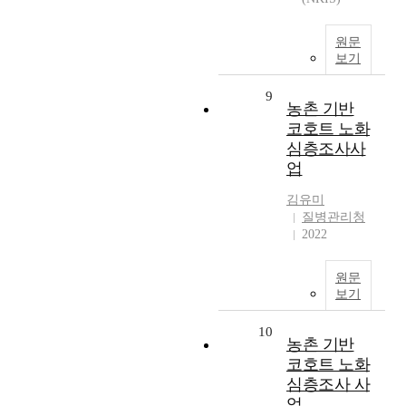
원문
보기
9
농촌 기반
코호트 노화
심층조사사
업
김유미
질병관리청
2022
원문
보기
10
농촌 기반
코호트 노화
심층조사 사
업