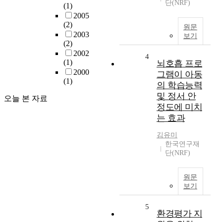
단(NRF)
(1)
2005
(2)
원문
2003
보기
(2)
2002
4
(1)
뇌호흡 프로
2000
그램이 아동
(1)
의 학습능력
및 정서 안
오늘 본 자료
정도에 미치
는 효과
김유미
한국연구재
단(NRF)
원문
보기
5
환경평가 지