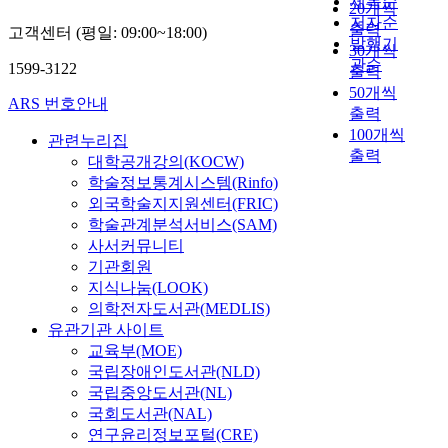
제목순
20개씩
저자순
출력
고객센터 (평일: 09:00~18:00)
발행기
30개씩
관순
1599-3122
출력
50개씩
ARS 번호안내
출력
100개씩
관련누리집
출력
대학공개강의(KOCW)
학술정보통계시스템(Rinfo)
외국학술지지원센터(FRIC)
학술관계분석서비스(SAM)
사서커뮤니티
기관회원
지식나눔(LOOK)
의학전자도서관(MEDLIS)
유관기관 사이트
교육부(MOE)
국립장애인도서관(NLD)
국립중앙도서관(NL)
국회도서관(NAL)
연구윤리정보포털(CRE)