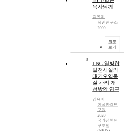
To 고영근
목사님께
김유미
목민연구소
2000
원문
보기
8
LNG 열병합
발전시설의
대기오염물
질 관리 개
선방안 연구
김유미
한국환경연
구원
2020
국가정책연
구포털
(NKIS)