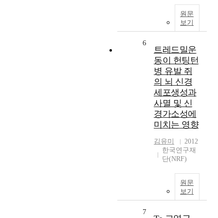
원문
보기
6
트레드밀운
동이 헌팅턴
병 유발 쥐
의 뇌 신경
세포생성과
사멸 및 신
경가소성에
미치는 영향
김유미
2012
한국연구재
단(NRF)
원문
보기
7