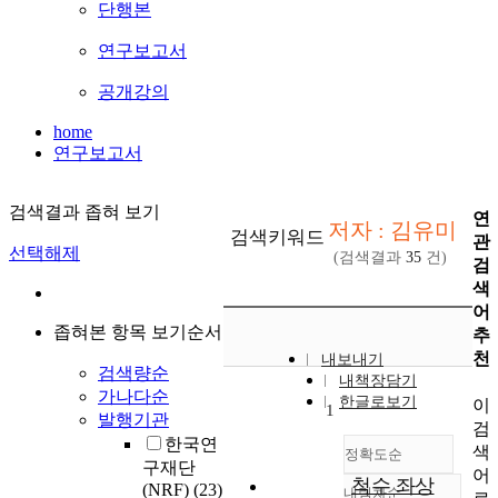
단행본
연구보고서
공개강의
home
연구보고서
검색결과 좁혀 보기
연
저자 : 김유미
검색키워드
관
선택해제
(검색결과
35
건)
검
색
어
좁혀본 항목 보기순서
추
천
내보내기
검색량순
내책장담기
가나다순
한글로보기
이
1
발행기관
검
한국연
색
정확도순
구재단
어
척수 좌상
(NRF)
(23)
내림차순