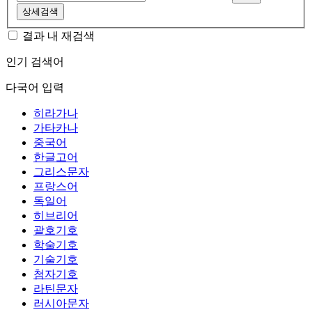
상세검색
결과 내 재검색
인기 검색어
다국어 입력
히라가나
가타카나
중국어
한글고어
그리스문자
프랑스어
독일어
히브리어
괄호기호
학술기호
기술기호
첨자기호
라틴문자
러시아문자