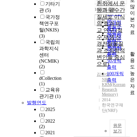
로
정확도
흰쥐에서 운
기타기
많
순
10개씩 출력
동과 골수간
관
(5)
내림차순
이
인기도
질세포 이식
국가정
본
순
조회
10개씩
의 효과 비
책연구포
자
연도순
출력
털(NKIS)
교 연구 (척
료
제목순
20개씩
(3)
수 재생 신
저자순
출력
국립의
경전달물질
발행기
30개씩
과학지식
과 조직학적
관순
활
출력
센터
변인을 중심
용
50개씩
(NCMIK)
으로)
(2)
도
출력
높
100개씩
김유미
dCollection
은
NRF
출력
(1)
KRM(Korean
자
교육유
Research
료
Memory)
관기관
(1)
2014
발행연도
한국연구재
2025
단(NRF)
(1)
2022
원문
(2)
보기
2021