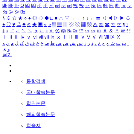
㎒
㎓
㎔
Ω
㏀
㏁
㎊
㎋
㎌
㏖
㏅
㎭
㎮
㎯
㏛
㎩
㎪
㎫
㎬
㏝
㏐
㏓
㏃
㏉
㏜
㏆
§
※
☆
★
○
●
◎
◇
◆
□
■
△
▽
→
←
↑
↓
↔
〓
◁
◀
▷
▶
♤
♠
♡
♥
♧
♣
⊙
◈
▣
◐
◑
▒
▤
▥
▨
▧
▦
▩
♨
☏
☎
☜
☞
¶
†
‡
↕
↗
↙
↖
↘
♭
♩
♪
♬
㉿
㈜
№
㏇
™
㏂
㏘
℡
＃
＆
＊
＠
ª
º
ⅰ
ⅱ
ⅲ
ⅳ
ⅴ
ⅵ
ⅶ
ⅷ
ⅸ
ⅹ
Ⅰ
Ⅱ
Ⅲ
Ⅳ
Ⅴ
Ⅵ
Ⅶ
Ⅷ
Ⅸ
Ⅹ
ا
ب
ت
ث
ج
ح
خ
د
ذ
ر
ز
س
ش
ص
ض
ط
ظ
ع
غ
ف
ق
ک
ل
م
ن
ه
و
ی
닫기
통합검색
국내학술논문
학위논문
해외학술논문
학술지