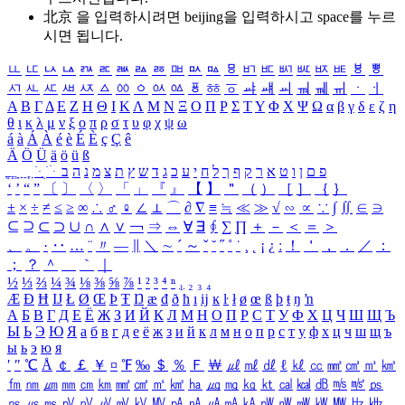
北京 을 입력하시려면
beijing
을 입력하시고 space를 누르
시면 됩니다.
ㅥ
ㅦ
ㅧ
ㅨ
ㅩ
ㅪ
ㅫ
ㅬ
ㅭ
ㅮ
ㅯ
ㅰ
ㅱ
ㅲ
ㅳ
ㅴ
ㅵ
ㅶ
ㅷ
ㅸ
ㅹ
ㅺ
ㅻ
ㅼ
ㅽ
ㅾ
ㅿ
ㆀ
ㆁ
ㆂ
ㆃ
ㆄ
ㆅ
ㆆ
ㆇ
ㆈ
ㆉ
ㆊ
ㆋ
ㆌ
ㆍ
ㆎ
Α
Β
Γ
Δ
Ε
Ζ
Η
Θ
Ι
Κ
Λ
Μ
Ν
Ξ
Ο
Π
Ρ
Σ
Τ
Υ
Φ
Χ
Ψ
Ω
α
β
γ
δ
ε
ζ
η
θ
ι
κ
λ
μ
ν
ξ
ο
π
ρ
σ
τ
υ
φ
χ
ψ
ω
á
à
Á
À
é
è
É
È
ç
Ç
ê
Ä
Ö
Ü
ä
ö
ü
ß
ְ
ֳ
ֲ
ֱ
ָ
ַ
ֵ
ֶ
ִ
ֹ
ּ
ֻ
ׂ
ׁ
ּ
ב
ה
נ
מ
צ
ת
ץ
ש
ד
ג
כ
ע
י
ח
ל
ך
ף
ק
ר
א
ט
ו
ן
ם
פ
‘
’
“
”
〔
〕
〈
〉
「
」
『
』
【
】
＂
（
）
［
］
｛
｝
±
×
÷
≠
≤
≥
∞
∴
♂
♀
∠
⊥
⌒
∂
∇
≡
≒
≪
≫
√
∽
∝
∵
∫
∬
∈
∋
⊆
⊇
⊂
⊃
∪
∩
∧
∨
￢
⇒
⇔
∀
∃
∮
∑
∏
＋
－
＜
＝
＞
、
。
·
‥
…
¨
〃
―
∥
＼
∼
´
～
ˇ
˘
˝
˚
˙
¸
˛
¡
¿
ː
！
＇
，
．
／
：
；
？
＾
＿
｀
｜
½
⅓
⅔
¼
¾
⅛
⅜
⅝
⅞
¹
²
³
⁴
ⁿ
₁
₂
₃
₄
Æ
Ð
Ħ
Ĳ
Ł
Ø
Œ
Þ
Ŧ
Ŋ
æ
đ
ð
ħ
ı
ĳ
ĸ
ŀ
ł
ø
œ
ß
þ
ŧ
ŋ
ŉ
А
Б
В
Г
Д
Е
Ё
Ж
З
И
Й
К
Л
М
Н
О
П
Р
С
Т
У
Ф
Х
Ц
Ч
Ш
Щ
Ъ
Ы
Ь
Э
Ю
Я
а
б
в
г
д
е
ё
ж
з
и
й
к
л
м
н
о
п
р
с
т
у
ф
х
ц
ч
ш
щ
ъ
ы
ь
э
ю
я
′
″
℃
Å
￠
￡
￥
¤
℉
‰
＄
％
Ｆ
￦
㎕
㎖
㎗
ℓ
㎘
㏄
㎣
㎤
㎥
㎦
㎙
㎚
㎛
㎜
㎝
㎞
㎟
㎠
㎡
㎢
㏊
㎍
㎎
㎏
㏏
㎈
㎉
㏈
㎧
㎨
㎰
㎱
㎲
㎳
㎴
㎵
㎶
㎷
㎸
㎹
㎀
㎁
㎂
㎃
㎄
㎺
㎻
㎽
㎾
㎿
㎐
㎑