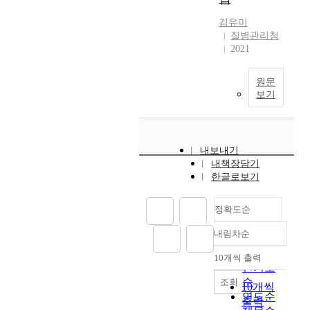
김유미
질병관리청
2021
원문
보기
내보내기
내책장담기
한글로보기
정확도순
내림차순
정확도
순
10개씩 출력
내림차순
인기도
순
조회
10개씩
연도순
출력