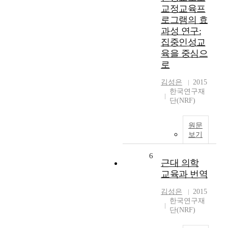
교정교육프
로그램의 효
과성 연구:
집중인성교
육을 중심으
로
김성은
2015
한국연구재
단(NRF)
원문
보기
6
근대 의학
교육과 번역
김성은
2015
한국연구재
단(NRF)