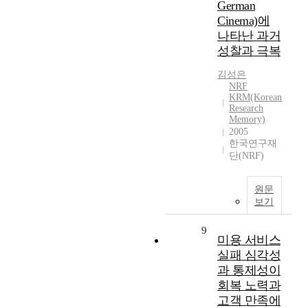
German
Cinema)에
나타난 과거
성찰과 극복
김성은
NRF
KRM(Korean
Research
Memory)
2005
한국연구재
단(NRF)
원문
보기
9
미용 서비스
실패 심각성
과 통제성이
회복 노력과
고객 만족에