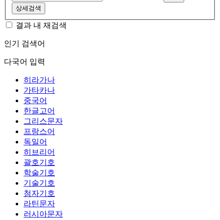
상세검색
결과 내 재검색
인기 검색어
다국어 입력
히라가나
가타카나
중국어
한글고어
그리스문자
프랑스어
독일어
히브리어
괄호기호
학술기호
기술기호
첨자기호
라틴문자
러시아문자