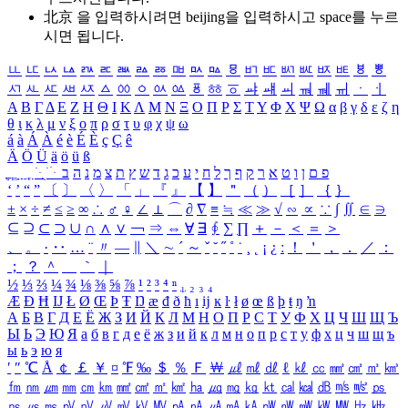
北京 을 입력하시려면
beijing
을 입력하시고 space를 누르
시면 됩니다.
ㅥ
ㅦ
ㅧ
ㅨ
ㅩ
ㅪ
ㅫ
ㅬ
ㅭ
ㅮ
ㅯ
ㅰ
ㅱ
ㅲ
ㅳ
ㅴ
ㅵ
ㅶ
ㅷ
ㅸ
ㅹ
ㅺ
ㅻ
ㅼ
ㅽ
ㅾ
ㅿ
ㆀ
ㆁ
ㆂ
ㆃ
ㆄ
ㆅ
ㆆ
ㆇ
ㆈ
ㆉ
ㆊ
ㆋ
ㆌ
ㆍ
ㆎ
Α
Β
Γ
Δ
Ε
Ζ
Η
Θ
Ι
Κ
Λ
Μ
Ν
Ξ
Ο
Π
Ρ
Σ
Τ
Υ
Φ
Χ
Ψ
Ω
α
β
γ
δ
ε
ζ
η
θ
ι
κ
λ
μ
ν
ξ
ο
π
ρ
σ
τ
υ
φ
χ
ψ
ω
á
à
Á
À
é
è
É
È
ç
Ç
ê
Ä
Ö
Ü
ä
ö
ü
ß
ְ
ֳ
ֲ
ֱ
ָ
ַ
ֵ
ֶ
ִ
ֹ
ּ
ֻ
ׂ
ׁ
ּ
ב
ה
נ
מ
צ
ת
ץ
ש
ד
ג
כ
ע
י
ח
ל
ך
ף
ק
ר
א
ט
ו
ן
ם
פ
‘
’
“
”
〔
〕
〈
〉
「
」
『
』
【
】
＂
（
）
［
］
｛
｝
±
×
÷
≠
≤
≥
∞
∴
♂
♀
∠
⊥
⌒
∂
∇
≡
≒
≪
≫
√
∽
∝
∵
∫
∬
∈
∋
⊆
⊇
⊂
⊃
∪
∩
∧
∨
￢
⇒
⇔
∀
∃
∮
∑
∏
＋
－
＜
＝
＞
、
。
·
‥
…
¨
〃
―
∥
＼
∼
´
～
ˇ
˘
˝
˚
˙
¸
˛
¡
¿
ː
！
＇
，
．
／
：
；
？
＾
＿
｀
｜
½
⅓
⅔
¼
¾
⅛
⅜
⅝
⅞
¹
²
³
⁴
ⁿ
₁
₂
₃
₄
Æ
Ð
Ħ
Ĳ
Ł
Ø
Œ
Þ
Ŧ
Ŋ
æ
đ
ð
ħ
ı
ĳ
ĸ
ŀ
ł
ø
œ
ß
þ
ŧ
ŋ
ŉ
А
Б
В
Г
Д
Е
Ё
Ж
З
И
Й
К
Л
М
Н
О
П
Р
С
Т
У
Ф
Х
Ц
Ч
Ш
Щ
Ъ
Ы
Ь
Э
Ю
Я
а
б
в
г
д
е
ё
ж
з
и
й
к
л
м
н
о
п
р
с
т
у
ф
х
ц
ч
ш
щ
ъ
ы
ь
э
ю
я
′
″
℃
Å
￠
￡
￥
¤
℉
‰
＄
％
Ｆ
￦
㎕
㎖
㎗
ℓ
㎘
㏄
㎣
㎤
㎥
㎦
㎙
㎚
㎛
㎜
㎝
㎞
㎟
㎠
㎡
㎢
㏊
㎍
㎎
㎏
㏏
㎈
㎉
㏈
㎧
㎨
㎰
㎱
㎲
㎳
㎴
㎵
㎶
㎷
㎸
㎹
㎀
㎁
㎂
㎃
㎄
㎺
㎻
㎽
㎾
㎿
㎐
㎑