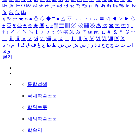
㎒
㎓
㎔
Ω
㏀
㏁
㎊
㎋
㎌
㏖
㏅
㎭
㎮
㎯
㏛
㎩
㎪
㎫
㎬
㏝
㏐
㏓
㏃
㏉
㏜
㏆
§
※
☆
★
○
●
◎
◇
◆
□
■
△
▽
→
←
↑
↓
↔
〓
◁
◀
▷
▶
♤
♠
♡
♥
♧
♣
⊙
◈
▣
◐
◑
▒
▤
▥
▨
▧
▦
▩
♨
☏
☎
☜
☞
¶
†
‡
↕
↗
↙
↖
↘
♭
♩
♪
♬
㉿
㈜
№
㏇
™
㏂
㏘
℡
＃
＆
＊
＠
ª
º
ⅰ
ⅱ
ⅲ
ⅳ
ⅴ
ⅵ
ⅶ
ⅷ
ⅸ
ⅹ
Ⅰ
Ⅱ
Ⅲ
Ⅳ
Ⅴ
Ⅵ
Ⅶ
Ⅷ
Ⅸ
Ⅹ
ا
ب
ت
ث
ج
ح
خ
د
ذ
ر
ز
س
ش
ص
ض
ط
ظ
ع
غ
ف
ق
ک
ل
م
ن
ه
و
ی
닫기
통합검색
국내학술논문
학위논문
해외학술논문
학술지