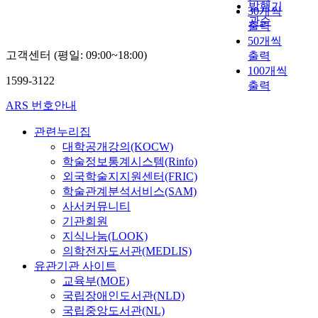
발행기
30개씩
관순
출력
50개씩
고객센터 (평일: 09:00~18:00)
출력
100개씩
1599-3122
출력
ARS 번호안내
관련누리집
대학공개강의(KOCW)
학술정보통계시스템(Rinfo)
외국학술지지원센터(FRIC)
학술관계분석서비스(SAM)
사서커뮤니티
기관회원
지식나눔(LOOK)
의학전자도서관(MEDLIS)
유관기관 사이트
교육부(MOE)
국립장애인도서관(NLD)
국립중앙도서관(NL)