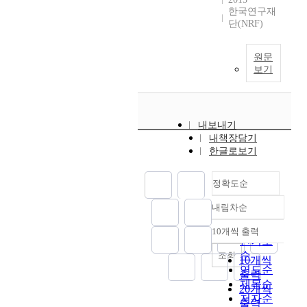
한국연구재
단(NRF)
원문
보기
내보내기
내책장담기
한글로보기
정확도순
내림차순
정확도
순
10개씩 출력
내림차순
인기도
순
조회
10개씩
연도순
출력
제목순
20개씩
저자순
출력