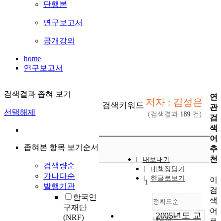
단행본
연구보고서
공개강의
home
연구보고서
검색결과 좁혀 보기
연
저자 : 김성은
검색키워드
관
선택해제
(검색결과
189
건)
검
색
어
좁혀본 항목 보기순서
추
천
내보내기
검색량순
내책장담기
가나다순
한글로보기
이
1
발행기관
검
한국연
색
정확도순
구재단
어
2005년도 교
(NRF)
내림차순