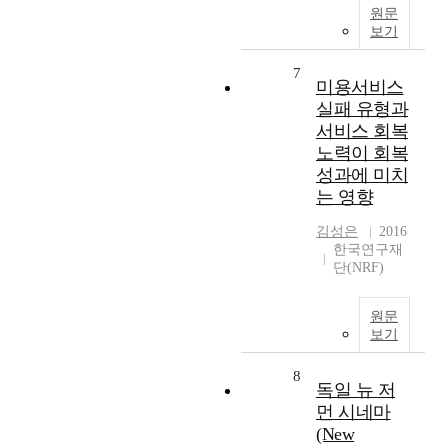
원문
보기
7
미용서비스
실패 유형과
서비스 회복
노력이 회복
성과에 미치
는 영향
김성은
2016
한국연구재
단(NRF)
원문
보기
8
독일 뉴 저
먼 시네마
(New