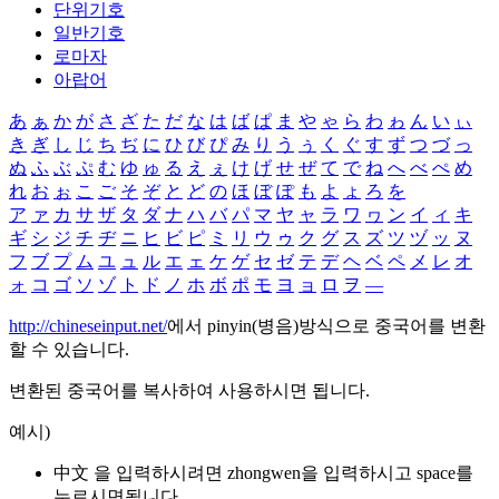
단위기호
일반기호
로마자
아랍어
あ
ぁ
か
が
さ
ざ
た
だ
な
は
ば
ぱ
ま
や
ゃ
ら
わ
ゎ
ん
い
ぃ
き
ぎ
し
じ
ち
ぢ
に
ひ
び
ぴ
み
り
う
ぅ
く
ぐ
す
ず
つ
づ
っ
ぬ
ふ
ぶ
ぷ
む
ゆ
ゅ
る
え
ぇ
け
げ
せ
ぜ
て
で
ね
へ
べ
ぺ
め
れ
お
ぉ
こ
ご
そ
ぞ
と
ど
の
ほ
ぼ
ぽ
も
よ
ょ
ろ
を
ア
ァ
カ
サ
ザ
タ
ダ
ナ
ハ
バ
パ
マ
ヤ
ャ
ラ
ワ
ヮ
ン
イ
ィ
キ
ギ
シ
ジ
チ
ヂ
ニ
ヒ
ビ
ピ
ミ
リ
ウ
ゥ
ク
グ
ス
ズ
ツ
ヅ
ッ
ヌ
フ
ブ
プ
ム
ユ
ュ
ル
エ
ェ
ケ
ゲ
セ
ゼ
テ
デ
ヘ
ベ
ペ
メ
レ
オ
ォ
コ
ゴ
ソ
ゾ
ト
ド
ノ
ホ
ボ
ポ
モ
ヨ
ョ
ロ
ヲ
―
http://chineseinput.net/
에서 pinyin(병음)방식으로 중국어를 변환
할 수 있습니다.
변환된 중국어를 복사하여 사용하시면 됩니다.
예시)
中文 을 입력하시려면
zhongwen
을 입력하시고 space를
누르시면됩니다.