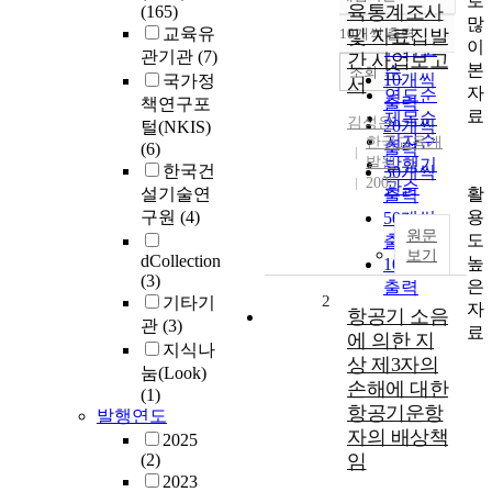
로
정확도
육통계조사
(165)
많
순
교육유
10개씩 출력
및 자료집발
내림차순
이
인기도
관기관
(7)
간 사업보고
본
순
조회
10개씩
국가정
서
자
연도순
출력
책연구포
료
제목순
김성은
20개씩
털(NKIS)
저자순
한국교육개
(6)
출력
발원
발행기
한국건
30개씩
2005
관순
활
설기술연
출력
용
구원
(4)
50개씩
원문
도
출력
보기
dCollection
높
100개씩
(3)
은
출력
2
기타기
자
항공기 소음
관
(3)
료
에 의한 지
지식나
상 제3자의
눔(Look)
손해에 대한
(1)
항공기운항
발행연도
자의 배상책
2025
(2)
임
2023