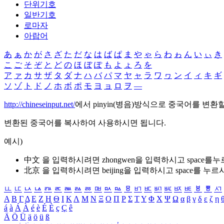
단위기호
일반기호
로마자
아랍어
あ
ぁ
か
が
さ
ざ
た
だ
な
は
ば
ぱ
ま
や
ゃ
ら
わ
ゎ
ん
い
ぃ
き
こ
ご
そ
ぞ
と
ど
の
ほ
ぼ
ぽ
も
よ
ょ
ろ
を
ア
ァ
カ
サ
ザ
タ
ダ
ナ
ハ
バ
パ
マ
ヤ
ャ
ラ
ワ
ヮ
ン
イ
ィ
キ
ギ
ソ
ゾ
ト
ド
ノ
ホ
ボ
ポ
モ
ヨ
ョ
ロ
ヲ
―
http://chineseinput.net/
에서 pinyin(병음)방식으로 중국어를 변환
변환된 중국어를 복사하여 사용하시면 됩니다.
예시)
中文 을 입력하시려면
zhongwen
을 입력하시고 space를
北京 을 입력하시려면
beijing
을 입력하시고 space를 누르
ㅥ
ㅦ
ㅧ
ㅨ
ㅩ
ㅪ
ㅫ
ㅬ
ㅭ
ㅮ
ㅯ
ㅰ
ㅱ
ㅲ
ㅳ
ㅴ
ㅵ
ㅶ
ㅷ
ㅸ
ㅹ
ㅺ
Α
Β
Γ
Δ
Ε
Ζ
Η
Θ
Ι
Κ
Λ
Μ
Ν
Ξ
Ο
Π
Ρ
Σ
Τ
Υ
Φ
Χ
Ψ
Ω
α
β
γ
δ
ε
ζ
η
á
à
Á
À
é
è
É
È
ç
Ç
ê
Ä
Ö
Ü
ä
ö
ü
ß