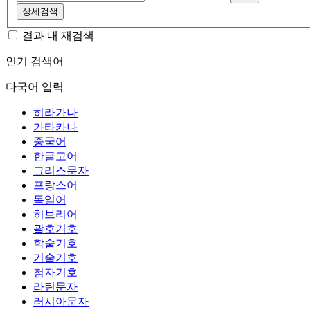
상세검색
결과 내 재검색
인기 검색어
다국어 입력
히라가나
가타카나
중국어
한글고어
그리스문자
프랑스어
독일어
히브리어
괄호기호
학술기호
기술기호
첨자기호
라틴문자
러시아문자