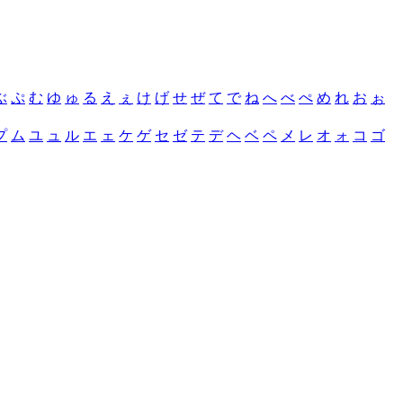
ぶ
ぷ
む
ゆ
ゅ
る
え
ぇ
け
げ
せ
ぜ
て
で
ね
へ
べ
ぺ
め
れ
お
ぉ
プ
ム
ユ
ュ
ル
エ
ェ
ケ
ゲ
セ
ゼ
テ
デ
ヘ
ベ
ペ
メ
レ
オ
ォ
コ
ゴ