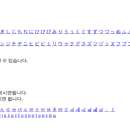
ぎ
し
じ
ち
ぢ
に
ひ
び
ぴ
み
り
う
ぅ
く
ぐ
す
ず
つ
づ
っ
ぬ
ふ
シ
ジ
チ
ヂ
ニ
ヒ
ビ
ピ
ミ
リ
ウ
ゥ
ク
グ
ス
ズ
ツ
ヅ
ッ
ヌ
フ
ブ
할 수 있습니다.
누르시면됩니다.
시면 됩니다.
ㅻ
ㅼ
ㅽ
ㅾ
ㅿ
ㆀ
ㆁ
ㆂ
ㆃ
ㆄ
ㆅ
ㆆ
ㆇ
ㆈ
ㆉ
ㆊ
ㆋ
ㆌ
ㆍ
ㆎ
θ
ι
κ
λ
μ
ν
ξ
ο
π
ρ
σ
τ
υ
φ
χ
ψ
ω