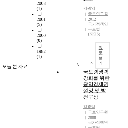
2008
(1)
김광익
국토연구원
2001
2012
(5)
국가정책연
구포털
(NKIS)
2000
(9)
원
1982
문
(1)
보
기
3
오늘 본 자료
국토경쟁력
강화를 위한
광역경제권
설정 및 발
전구상
김광익
국토연구원
2008
국가정책연
구포털