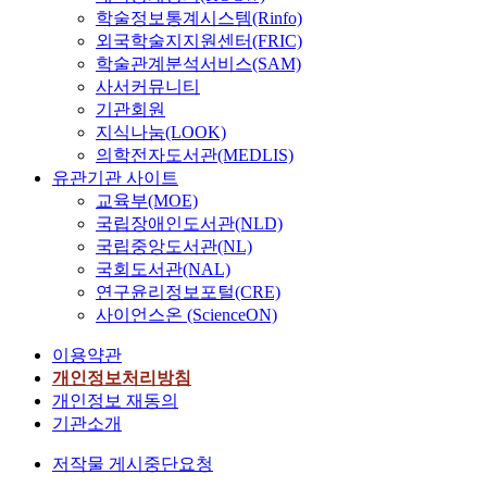
학술정보통계시스템(Rinfo)
외국학술지지원센터(FRIC)
학술관계분석서비스(SAM)
사서커뮤니티
기관회원
지식나눔(LOOK)
의학전자도서관(MEDLIS)
유관기관 사이트
교육부(MOE)
국립장애인도서관(NLD)
국립중앙도서관(NL)
국회도서관(NAL)
연구윤리정보포털(CRE)
사이언스온 (ScienceON)
이용약관
개인정보처리방침
개인정보 재동의
기관소개
저작물 게시중단요청