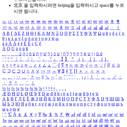
北京 을 입력하시려면
beijing
을 입력하시고 space를 누르
시면 됩니다.
ㅥ
ㅦ
ㅧ
ㅨ
ㅩ
ㅪ
ㅫ
ㅬ
ㅭ
ㅮ
ㅯ
ㅰ
ㅱ
ㅲ
ㅳ
ㅴ
ㅵ
ㅶ
ㅷ
ㅸ
ㅹ
ㅺ
ㅻ
ㅼ
ㅽ
ㅾ
ㅿ
ㆀ
ㆁ
ㆂ
ㆃ
ㆄ
ㆅ
ㆆ
ㆇ
ㆈ
ㆉ
ㆊ
ㆋ
ㆌ
ㆍ
ㆎ
Α
Β
Γ
Δ
Ε
Ζ
Η
Θ
Ι
Κ
Λ
Μ
Ν
Ξ
Ο
Π
Ρ
Σ
Τ
Υ
Φ
Χ
Ψ
Ω
α
β
γ
δ
ε
ζ
η
θ
ι
κ
λ
μ
ν
ξ
ο
π
ρ
σ
τ
υ
φ
χ
ψ
ω
á
à
Á
À
é
è
É
È
ç
Ç
ê
Ä
Ö
Ü
ä
ö
ü
ß
ְ
ֳ
ֲ
ֱ
ָ
ַ
ֵ
ֶ
ִ
ֹ
ּ
ֻ
ׂ
ׁ
ּ
ב
ה
נ
מ
צ
ת
ץ
ש
ד
ג
כ
ע
י
ח
ל
ך
ף
ק
ר
א
ט
ו
ן
ם
פ
‘
’
“
”
〔
〕
〈
〉
「
」
『
』
【
】
＂
（
）
［
］
｛
｝
±
×
÷
≠
≤
≥
∞
∴
♂
♀
∠
⊥
⌒
∂
∇
≡
≒
≪
≫
√
∽
∝
∵
∫
∬
∈
∋
⊆
⊇
⊂
⊃
∪
∩
∧
∨
￢
⇒
⇔
∀
∃
∮
∑
∏
＋
－
＜
＝
＞
、
。
·
‥
…
¨
〃
―
∥
＼
∼
´
～
ˇ
˘
˝
˚
˙
¸
˛
¡
¿
ː
！
＇
，
．
／
：
；
？
＾
＿
｀
｜
½
⅓
⅔
¼
¾
⅛
⅜
⅝
⅞
¹
²
³
⁴
ⁿ
₁
₂
₃
₄
Æ
Ð
Ħ
Ĳ
Ł
Ø
Œ
Þ
Ŧ
Ŋ
æ
đ
ð
ħ
ı
ĳ
ĸ
ŀ
ł
ø
œ
ß
þ
ŧ
ŋ
ŉ
А
Б
В
Г
Д
Е
Ё
Ж
З
И
Й
К
Л
М
Н
О
П
Р
С
Т
У
Ф
Х
Ц
Ч
Ш
Щ
Ъ
Ы
Ь
Э
Ю
Я
а
б
в
г
д
е
ё
ж
з
и
й
к
л
м
н
о
п
р
с
т
у
ф
х
ц
ч
ш
щ
ъ
ы
ь
э
ю
я
′
″
℃
Å
￠
￡
￥
¤
℉
‰
＄
％
Ｆ
￦
㎕
㎖
㎗
ℓ
㎘
㏄
㎣
㎤
㎥
㎦
㎙
㎚
㎛
㎜
㎝
㎞
㎟
㎠
㎡
㎢
㏊
㎍
㎎
㎏
㏏
㎈
㎉
㏈
㎧
㎨
㎰
㎱
㎲
㎳
㎴
㎵
㎶
㎷
㎸
㎹
㎀
㎁
㎂
㎃
㎄
㎺
㎻
㎽
㎾
㎿
㎐
㎑