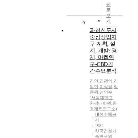
원
문
보
기
9
과천신도시
중심상업지
구 계획, 설
계, 개발: 경
제, 마켙연
구-CBD공
간수요분석
김인
,
김광익
,
김
덕현
,
이상율
,
임
종원
,
전인수
(서울대학교
,
환경대학원
,
환
경계획연구소)
대한주택공
사
1982
한국건설기
술연구원