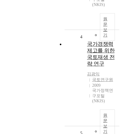
(NKIS)
원
문
보
기
4
국가경쟁력
제고를 위한
국토재생 전
략 연구
김광익
국토연구원
2009
국가정책연
구포털
(NKIS)
원
문
보
기
5