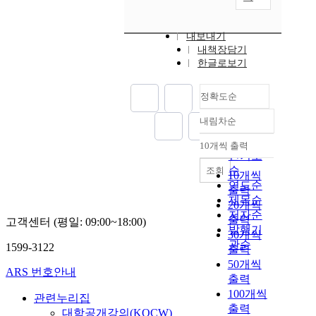
내보내기
내책장담기
한글로보기
정확도순
내림차순
정확도
순
10개씩 출력
내림차순
인기도
순
조회
10개씩
연도순
출력
제목순
20개씩
저자순
출력
고객센터 (평일: 09:00~18:00)
발행기
30개씩
관순
1599-3122
출력
50개씩
ARS 번호안내
출력
100개씩
관련누리집
출력
대학공개강의(KOCW)