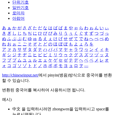
단위기호
일반기호
로마자
아랍어
あ
ぁ
か
が
さ
ざ
た
だ
な
は
ば
ぱ
ま
や
ゃ
ら
わ
ゎ
ん
い
ぃ
き
ぎ
し
じ
ち
ぢ
に
ひ
び
ぴ
み
り
う
ぅ
く
ぐ
す
ず
つ
づ
っ
ぬ
ふ
ぶ
ぷ
む
ゆ
ゅ
る
え
ぇ
け
げ
せ
ぜ
て
で
ね
へ
べ
ぺ
め
れ
お
ぉ
こ
ご
そ
ぞ
と
ど
の
ほ
ぼ
ぽ
も
よ
ょ
ろ
を
ア
ァ
カ
サ
ザ
タ
ダ
ナ
ハ
バ
パ
マ
ヤ
ャ
ラ
ワ
ヮ
ン
イ
ィ
キ
ギ
シ
ジ
チ
ヂ
ニ
ヒ
ビ
ピ
ミ
リ
ウ
ゥ
ク
グ
ス
ズ
ツ
ヅ
ッ
ヌ
フ
ブ
プ
ム
ユ
ュ
ル
エ
ェ
ケ
ゲ
セ
ゼ
テ
デ
ヘ
ベ
ペ
メ
レ
オ
ォ
コ
ゴ
ソ
ゾ
ト
ド
ノ
ホ
ボ
ポ
モ
ヨ
ョ
ロ
ヲ
―
http://chineseinput.net/
에서 pinyin(병음)방식으로 중국어를 변환
할 수 있습니다.
변환된 중국어를 복사하여 사용하시면 됩니다.
예시)
中文 을 입력하시려면
zhongwen
을 입력하시고 space를
누르시면됩니다.