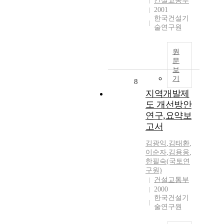
건설교통부
2001
한국건설기
술연구원
원
문
보
기
8
지역개발제
도 개선방안
연구,요약보
고서
김광익
,
김태환
,
이순자
,
김용웅
,
한필숙(국토연
구원)
건설교통부
2000
한국건설기
술연구원