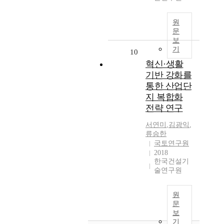
원
문
보
기
10
혁신·생활
기반 강화를
통한 산업단
지 복합화
전략 연구
서연미
,
김광익
,
류승한
국토연구원
2018
한국건설기
술연구원
원
문
보
기