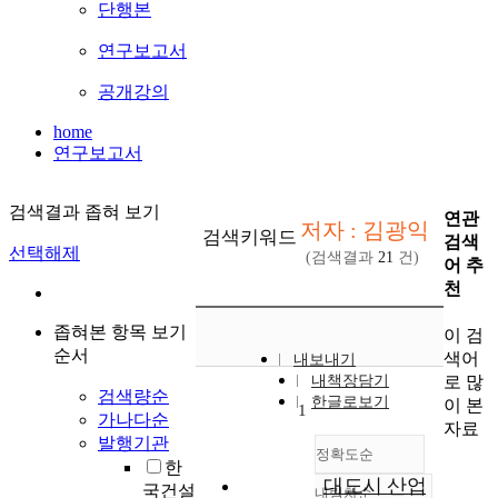
단행본
연구보고서
공개강의
home
연구보고서
검색결과 좁혀 보기
연관
저자 : 김광익
검색키워드
검색
선택해제
(검색결과
21
건)
어 추
천
좁혀본 항목 보기
이 검
순서
색어
내보내기
로 많
내책장담기
검색량순
한글로보기
이 본
1
가나다순
자료
발행기관
정확도순
한
대도시 산업
국건설
내림차순