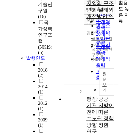
정확도
활용
지역의 구조
기술연
순
도 높
10개씩 출력
변화 실태와
구원
내림차순
인기도
은 자
개선방안 연
(16)
순
조회
료
10개씩
국
구
연도순
출력
가정책
제목순
김광익
20개씩
연구포
저자순
국토연구원
출력
털
발행기
2001
30개씩
(NKIS)
국가정책연
관순
(5)
출력
구포털
발행연도
50개씩
(NKIS)
출력
2018
100개씩
원
(2)
출력
문
보
2014
기
(1)
2
행정·공공
2012
기관 지방이
(1)
전에 따른
수도권 정책
2009
방향 정환
(1)
연구