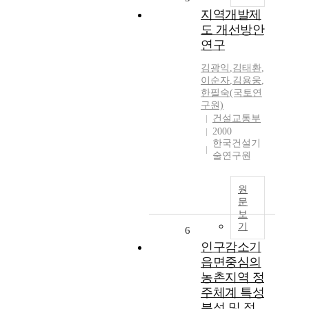
지역개발제
도 개선방안
연구
김광익
,
김태환
,
이순자
,
김용웅
,
한필숙(국토연
구원)
건설교통부
2000
한국건설기
술연구원
원
문
보
기
6
인구감소기
읍면중심의
농촌지역 정
주체계 특성
분석 및 정