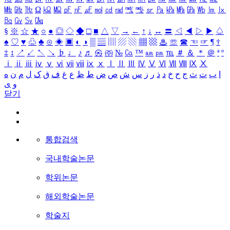
㎒
㎓
㎔
Ω
㏀
㏁
㎊
㎋
㎌
㏖
㏅
㎭
㎮
㎯
㏛
㎩
㎪
㎫
㎬
㏝
㏐
㏓
㏃
㏉
㏜
㏆
§
※
☆
★
○
●
◎
◇
◆
□
■
△
▽
→
←
↑
↓
↔
〓
◁
◀
▷
▶
♤
♠
♡
♥
♧
♣
⊙
◈
▣
◐
◑
▒
▤
▥
▨
▧
▦
▩
♨
☏
☎
☜
☞
¶
†
‡
↕
↗
↙
↖
↘
♭
♩
♪
♬
㉿
㈜
№
㏇
™
㏂
㏘
℡
＃
＆
＊
＠
ª
º
ⅰ
ⅱ
ⅲ
ⅳ
ⅴ
ⅵ
ⅶ
ⅷ
ⅸ
ⅹ
Ⅰ
Ⅱ
Ⅲ
Ⅳ
Ⅴ
Ⅵ
Ⅶ
Ⅷ
Ⅸ
Ⅹ
ا
ب
ت
ث
ج
ح
خ
د
ذ
ر
ز
س
ش
ص
ض
ط
ظ
ع
غ
ف
ق
ک
ل
م
ن
ه
و
ی
닫기
통합검색
국내학술논문
학위논문
해외학술논문
학술지