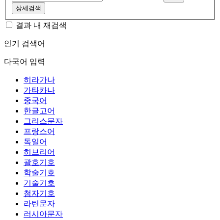
상세검색
결과 내 재검색
인기 검색어
다국어 입력
히라가나
가타카나
중국어
한글고어
그리스문자
프랑스어
독일어
히브리어
괄호기호
학술기호
기술기호
첨자기호
라틴문자
러시아문자