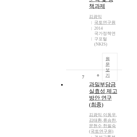
책과제
김광익
국토연구원
2014
국가정책연
구포털
(NKIS)
원
문
보
기
7
과밀부담금
실효성 제고
방안 연구
(최종)
김광익
,
이동우
,
김태환
,
류승한
,
문현수
,
한필숙
(국토연구원)