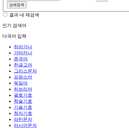
상세검색
결과 내 재검색
인기 검색어
다국어 입력
히라가나
가타카나
중국어
한글고어
그리스문자
프랑스어
독일어
히브리어
괄호기호
학술기호
기술기호
첨자기호
라틴문자
러시아문자