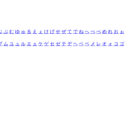
ぶ
ぷ
む
ゆ
ゅ
る
え
ぇ
け
げ
せ
ぜ
て
で
ね
へ
べ
ぺ
め
れ
お
ぉ
プ
ム
ユ
ュ
ル
エ
ェ
ケ
ゲ
セ
ゼ
テ
デ
ヘ
ベ
ペ
メ
レ
オ
ォ
コ
ゴ