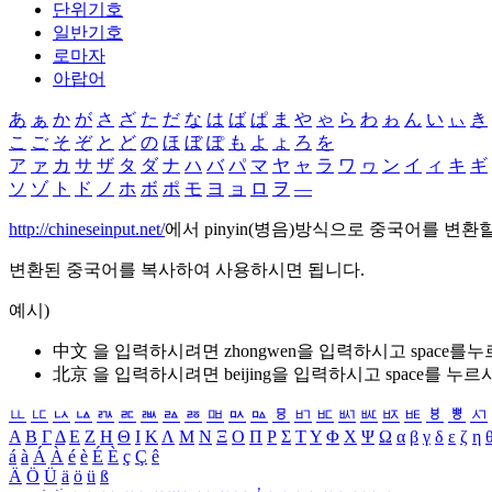
단위기호
일반기호
로마자
아랍어
あ
ぁ
か
が
さ
ざ
た
だ
な
は
ば
ぱ
ま
や
ゃ
ら
わ
ゎ
ん
い
ぃ
き
こ
ご
そ
ぞ
と
ど
の
ほ
ぼ
ぽ
も
よ
ょ
ろ
を
ア
ァ
カ
サ
ザ
タ
ダ
ナ
ハ
バ
パ
マ
ヤ
ャ
ラ
ワ
ヮ
ン
イ
ィ
キ
ギ
ソ
ゾ
ト
ド
ノ
ホ
ボ
ポ
モ
ヨ
ョ
ロ
ヲ
―
http://chineseinput.net/
에서 pinyin(병음)방식으로 중국어를 변환
변환된 중국어를 복사하여 사용하시면 됩니다.
예시)
中文 을 입력하시려면
zhongwen
을 입력하시고 space를
北京 을 입력하시려면
beijing
을 입력하시고 space를 누르
ㅥ
ㅦ
ㅧ
ㅨ
ㅩ
ㅪ
ㅫ
ㅬ
ㅭ
ㅮ
ㅯ
ㅰ
ㅱ
ㅲ
ㅳ
ㅴ
ㅵ
ㅶ
ㅷ
ㅸ
ㅹ
ㅺ
Α
Β
Γ
Δ
Ε
Ζ
Η
Θ
Ι
Κ
Λ
Μ
Ν
Ξ
Ο
Π
Ρ
Σ
Τ
Υ
Φ
Χ
Ψ
Ω
α
β
γ
δ
ε
ζ
η
á
à
Á
À
é
è
É
È
ç
Ç
ê
Ä
Ö
Ü
ä
ö
ü
ß