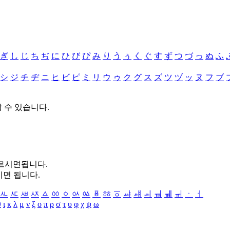
ぎ
し
じ
ち
ぢ
に
ひ
び
ぴ
み
り
う
ぅ
く
ぐ
す
ず
つ
づ
っ
ぬ
ふ
シ
ジ
チ
ヂ
ニ
ヒ
ビ
ピ
ミ
リ
ウ
ゥ
ク
グ
ス
ズ
ツ
ヅ
ッ
ヌ
フ
ブ
할 수 있습니다.
누르시면됩니다.
시면 됩니다.
ㅻ
ㅼ
ㅽ
ㅾ
ㅿ
ㆀ
ㆁ
ㆂ
ㆃ
ㆄ
ㆅ
ㆆ
ㆇ
ㆈ
ㆉ
ㆊ
ㆋ
ㆌ
ㆍ
ㆎ
θ
ι
κ
λ
μ
ν
ξ
ο
π
ρ
σ
τ
υ
φ
χ
ψ
ω